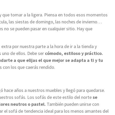
ay que tomar a la ligera. Piensa en todos esos momentos
ícula, las siestas de domingo, las noches de invierno…
 no se pueden pasar en cualquier sitio. Hay que
tra por nuestra parte a la hora de ir a la tienda y
s uno de ellos.
Debe ser
cómodo, estiloso y práctico.
darte a que elijas el
que mejor se adapta a ti y tu
os
con los que caerás rendido
.
egó hace años a nuestros muebles y llegó para quedarse.
nuestros
sofás
. Los sofás de este estilo del norte
se
lores neutros o pastel.
También pueden unirse con
ear el sofá de tendencia ideal para los menos amantes del