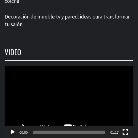
colcha
Decoración de mueble tv y pared: ideas para transformar
tu salón
VIDEO
Reproductor
de
vídeo
00:00
01:17