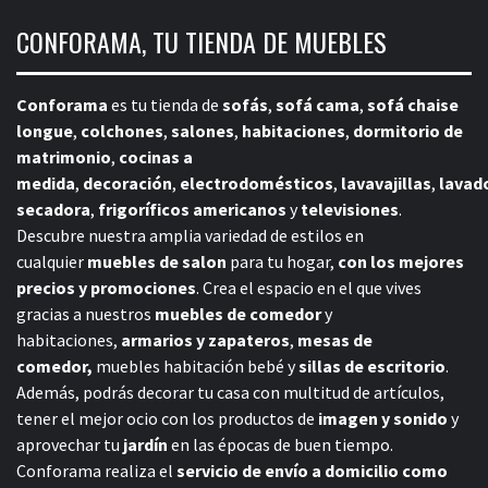
CONFORAMA, TU TIENDA DE MUEBLES
Conforama
es tu tienda de
sofás
,
sofá cama
,
sofá chaise
longue
,
colchones
,
salones
,
habitaciones
,
dormitorio de
matrimonio
,
cocinas a
medida
,
decoración
,
electrodomésticos
,
lavavajillas
,
lavad
secadora
,
frigoríficos americanos
y
televisiones
.
Descubre nuestra amplia variedad de estilos en
cualquier
muebles de salon
para tu hogar,
con los mejores
precios y promociones
. Crea el espacio en el que vives
gracias a nuestros
muebles de comedor
y
habitaciones,
armarios y zapateros
,
mesas de
comedor,
muebles habitación bebé
y
sillas de escritorio
.
Además, podrás decorar tu casa con multitud de artículos,
tener el mejor ocio con los productos de
imagen y sonido
y
aprovechar tu
jardín
en las épocas de buen tiempo.
Conforama realiza el
servicio de envío a domicilio como