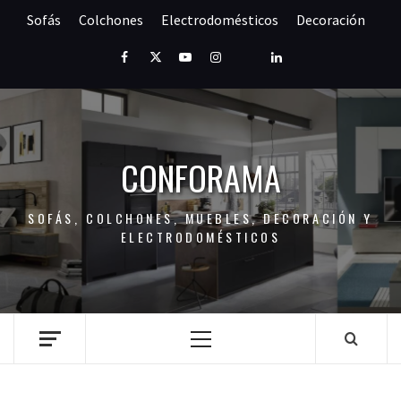
Saltar
Sofás
Colchones
Electrodomésticos
Decoración
al
contenido
Facebook
Twitter
Youtube
Instagram
Pinterest
LinkedIn
CONFORAMA
SOFÁS, COLCHONES, MUEBLES, DECORACIÓN Y
ELECTRODOMÉSTICOS
Menú
principal