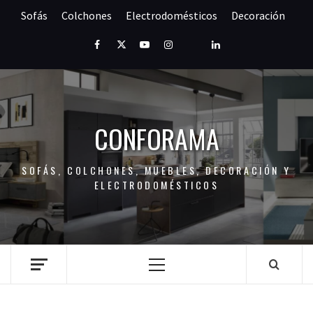
Saltar
Sofás
Colchones
Electrodomésticos
Decoración
al
contenido
Facebook
Twitter
Youtube
Instagram
Pinterest
LinkedIn
CONFORAMA
SOFÁS, COLCHONES, MUEBLES, DECORACIÓN Y
ELECTRODOMÉSTICOS
Menú
principal