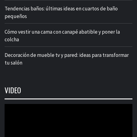
Tendencias baños: últimas ideas en cuartos de baño
pequeños
Cómo vestir una cama con canapé abatible y poner la
colcha
Decoración de mueble tv y pared: ideas para transformar
tu salón
VIDEO
Reproductor
de
vídeo