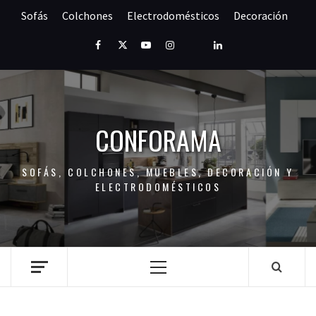
Saltar
Sofás
Colchones
Electrodomésticos
Decoración
al
contenido
Facebook
Twitter
Youtube
Instagram
Pinterest
LinkedIn
CONFORAMA
SOFÁS, COLCHONES, MUEBLES, DECORACIÓN Y
ELECTRODOMÉSTICOS
Menú
principal