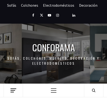
Saltar
Sofás
Colchones
Electrodomésticos
Decoración
al
contenido
Facebook
Twitter
Youtube
Instagram
Pinterest
LinkedIn
CONFORAMA
SOFÁS, COLCHONES, MUEBLES, DECORACIÓN Y
ELECTRODOMÉSTICOS
Menú
principal