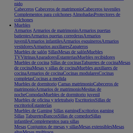
nido
Cabeceros
Cabeceros de matrimonio
Cabeceros juveniles
Complementos para colchones
Almohadas
Protectores de
colchones
Muebles
Armarios
Armarios de matrimonio
Armarios puertas
batientes
Armarios puertas correderas
Armarios
juvenil
Armarios infantiles
Armarios esquineros
Armarios
vestidores
Armarios auxiliares
Zapateros
Muebles de salón
Sillas
Mesas de salón
Muebles
TV
Vitrinas
Aparadores
Estanterias
Muebles recibidores
Muebles de cocina
Sillas de cocinas
Taburetes de cocina
Mesas
de cocina
Mesas y sillas de cocina
Muebles auxiliares de
cocina
Armarios de cocina
Cocinas modulares
Cocinas
completas
Cocinas a medida
Muebles de dormitorio
Camas matrimonio
Cabeceros de
matrimonio
Armarios de matrimonio
Mesitas de
noche
Comodas
Muebles de dormitorio juvenil
Muebles de oficina y teletrabajo
Escritorios
Sillas de
escritorio
Estanterías
Muebles de Gaming
Sillas gaming
Escritorios gaming
Sillas
Taburetes
Bancos
Sillas de comedor
Sillas
infantiles
Complementos para sillas
Mesas
Conjuntos de mesas y sillas
Mesas extensibles
Mesas
altas
Mesas multiusos