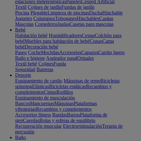
estaciones metereológicas
Paneles
Cesped Artificial
Textil
Cojines de jardín
Fundas de jardín
Piscina
Plegable
Limpieza de piscinas
Ducha
Hinchable
Juguetes
Columpios
Toboganes
Hinchables
Casitas
Mascotas
Comederos
Jaulas
Casetas para mascotas
Bebé
Habitación bebé
Humidificadores
Cestas
Colchón para
bebé
Muebles para habitación de bebé
Cunas
Cama
bebé
Decoración bebé
Paseo
Coche
Mochilas
Accesorios
Capazos
Carrito ligero
Baño e higiene
Aspirador nasal
Orinales
Textil bebé
Cojines
Funda
Seguridad
Barreras
Deporte
Equipamiento de cardio
Máquinas de remo
Bicicletas
spinning
Elípticas
Bicicletas estáticas
Recambios y
complementos
Cintas
Rodillos
Equipamiento de musculación
Bancos
Mancuernas
Máquinas
Plataformas
vibratorias
Recambios y complementos
Accesorios fitness
Bandas
Barras
Plataforma de
step
Cuerdas
Bolas y esferas de equilibrio
Recuperación muscular
Electroestimulación
Terapia de
percusión
Baño