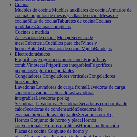
Cocina
Muebles de cocina
Muebles auxiliares de cocina
Armarios de
cocina
Conjuntos de mesas y sillas de cocina
Mesas de
cocina
Sillas de cocina
Taburetes de cocina
Cocinas
modulares
Cocinas completas
Cocinas a medida
Accesorios de cocina
Menaje
Servicio de
mesa
Cubertería
Cuchillos para chef
Vinos y
licores
Botellas
Utensilios de cocina
Vajilla
Bandejas
Electrodomésticos
Frigoríficos
Frigoríficos americanos
Frigoríficos
combi
Vinotecas
Frigoríficos integrables
Frigoríficos
pequeños
Frigoríficos portátiles
Congeladores
Congeladores verticales
Congeladores
horizontales
Lavadoras
Lavadoras de carga frontal
Lavadoras de carga
superior
Lavadoras - Secadoras
Lavadoras
integrables
Lavadoras por kg
Secadoras
Lavadoras - Secadoras
Secadoras con bomba de
calor
Secadoras de condensación
Secadoras de
evacuación
Secadoras integrables
Secadoras por Kg
Hornos
Conjunto de horno y placa
Hornos
convencionales
Hornos pirolíticos
Hornos multifunción
Placas de cocina
Conjunto de horno y
placa
Vitrocerámica
Placas de inducción
Placas de gas