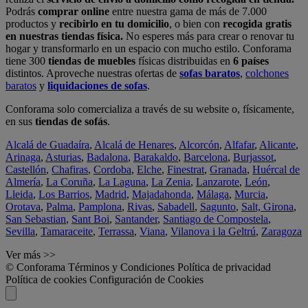
Podrás
comprar online
entre nuestra gama de más de 7.000
productos y
recibirlo en tu domicilio
, o bien con
recogida gratis
en nuestras tiendas física.
No esperes más para crear o renovar tu
hogar y transformarlo en un espacio con mucho estilo. Conforama
tiene 300
tiendas de muebles
físicas distribuidas en
6 países
distintos. Aproveche nuestras ofertas de
sofas baratos
,
colchones
baratos
y
liquidaciones de sofas
.
Conforama solo comercializa a través de su website o, físicamente,
en sus
tiendas de sofás
.
Alcalá de Guadaíra
,
Alcalá de Henares
,
Alcorcón
,
Alfafar
,
Alicante
,
Arinaga
,
Asturias
,
Badalona
,
Barakaldo
,
Barcelona
,
Burjassot
,
Castellón
,
Chafiras
,
Cordoba
,
Elche
,
Finestrat
,
Granada
,
Huércal de
Almería
,
La Coruña
,
La Laguna
,
La Zenia
,
Lanzarote
,
León
,
Lleida
,
Los Barrios
,
Madrid
,
Majadahonda
,
Málaga
,
Murcia
,
Orotava
,
Palma
,
Pamplona
,
Rivas
,
Sabadell
,
Sagunto
,
Salt, Girona
,
San Sebastian
,
Sant Boi
,
Santander
,
Santiago de Compostela
,
Sevilla
,
Tamaraceite
,
Terrassa
,
Viana
,
Vilanova i la Geltrú
,
Zaragoza
Ver más >>
© Conforama
Términos y Condiciones
Política de privacidad
Política de cookies
Configuración de Cookies