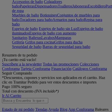
Accesorios de baño
Colgadores
baño
Papeleras
Dispensadores
Toalleros
Jaboneras
Escobillero
Port
de ropa
Muebles de baño
Botiquines
Conjuntos de muebles para
baño
Tocadores para baño
Armarios para baño
Repisa para
baño
Espejos de baño
Espejos de baño sin Luz
Espejos de baño
iluminados
Espejos de baño con aumento
Sanitarios
Bañeras
Lavabos
Mamparas
Grifería
Grifos para cocina
Grifos para ducha
Seguridad de baño
Barras de seguridad para baño
Resumen de tu pedido
¡Tu carrito está vacío!
Suscríbete a la newsletter
Todas las promociones
Colecciones
Conforama
Tarjeta Conforama
Financiación
Catálogos Conforama
Seguir Comprando
*Descuentos, cupones y servicios son aplicados en el carrito. Haz
clic en Tramitar Pedido para ver estos descuentos e importes
Pago 100% seguro
Total con descuento
(IVA incluido*)
Ir Al Carrito
Estado de mi pedido
Tiendas
Ayuda
Blog
App Conforama
Baleares