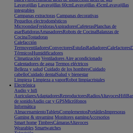
Lavavajillas
Lavavajillas 60cm
Lavavajillas 45cm
Lavavajillas
integrables
Campanas extractoras
Campanas decorativas
Pequeños electrodomésticos
Microondas
Freidoras
Aspiradores
Cafeteras
Planchas de
asar
Batidoras
Amasadores
Robots de Cocina
Balanzas de
Cocina
Tostadoras
Calefacción
Termoventiladores
Convectores
Estufas
Radiadores
Calefactores
D
Térmicos
Humidificadores
Climatización
Ventiladores
Aire acondicionado
Calentadores de agua
Termos eléctricos
Belleza y salud
Cuidado de los hombres
Cuidado
cabello
Cuidado dental
Salud y bienestar
Limpieza
Limpieza a vapor
Robot limpiacristales
Electrónica
Audio y hifi
Auriculares
Adaptadores
Reproductores
Radios
Altavoces
Hifi
Bar
de sonido
Audio car y GPS
Micrófonos
Informática
Almacenamiento
Tablets
Complementos
Portátiles
Impresoras
Gaming & streaming
Monitores gaming
Accesorios
Smart home
Timbres
Cámaras
Altavoces
Wearables
Smartwatches