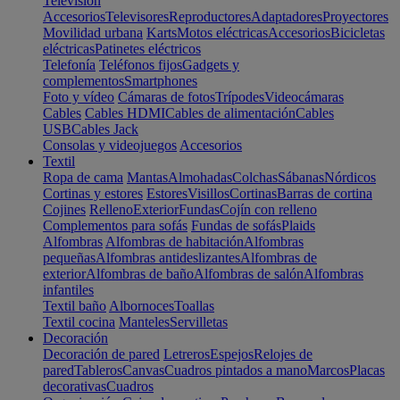
Televisión
Accesorios
Televisores
Reproductores
Adaptadores
Proyectores
Movilidad urbana
Karts
Motos eléctricas
Accesorios
Bicicletas
eléctricas
Patinetes eléctricos
Telefonía
Teléfonos fijos
Gadgets y
complementos
Smartphones
Foto y vídeo
Cámaras de fotos
Trípodes
Videocámaras
Cables
Cables HDMI
Cables de alimentación
Cables
USB
Cables Jack
Consolas y videojuegos
Accesorios
Textil
Ropa de cama
Mantas
Almohadas
Colchas
Sábanas
Nórdicos
Cortinas y estores
Estores
Visillos
Cortinas
Barras de cortina
Cojines
Relleno
Exterior
Fundas
Cojín con relleno
Complementos para sofás
Fundas de sofás
Plaids
Alfombras
Alfombras de habitación
Alfombras
pequeñas
Alfombras antideslizantes
Alfombras de
exterior
Alfombras de baño
Alfombras de salón
Alfombras
infantiles
Textil baño
Albornoces
Toallas
Textil cocina
Manteles
Servilletas
Decoración
Decoración de pared
Letreros
Espejos
Relojes de
pared
Tableros
Canvas
Cuadros pintados a mano
Marcos
Placas
decorativas
Cuadros