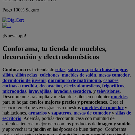
Pago 100% Seguro
¡Nueva app!
Conforama, tu tienda de muebles,
decoración y electrodomésticos
Conforama
es tu tienda de
sofás
,
sofá cama
,
sofá chaise longue
,
sillón
,
sillón relax
,
colchones
,
muebles de salón
,
mesas comedor
,
dormitorio de juvenil
,
dormitorio de matrimonio
,
canapés
,
cocinas a medida
,
decoración
,
electrodomésticos
,
frigoríficos
,
microondas
,
lavavajillas
,
lavadora secadora
, y
televisiones
.
Descubre nuestra amplia variedad de estilos en cualquier
muebles
para tu hogar,
con los mejores precios y promociones
. Crea el
espacio en el que vives gracias a nuestros
muebles de comedor
y
habitaciones,
armarios
y
zapateros
,
mesas de comedor
y
sillas de
escritorio
. Además, podrás decorar tu casa con multitud de
artículos, tener el mejor ocio con los productos de
imagen y sonido
y aprovechar tu
jardín
en las épocas de buen tiempo. Conforama
realiza el
servicio de envío a domicilio como recogida en tienda.