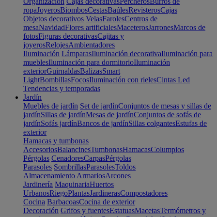
Organización
Cajas decorativas
Percheros
Burros de
ropa
Joyeros
Biombos
Cestas
Baúles
Revisteros
Cajas
Objetos decorativos
Velas
Faroles
Centros de
mesa
Navidad
Flores artificiales
Maceteros
Jarrones
Marcos de
fotos
Figuras decorativas
Cajitas y
joyeros
Relojes
Ambientadores
Iluminación
Lámparas
Iluminación decorativa
Iluminación para
muebles
Iluminación para dormitorio
Iluminación
exterior
Guirnaldas
Balizas
Smart
Light
Bombillas
Focos
Iluminación con rieles
Cintas Led
Tendencias y temporadas
Jardín
Muebles de jardín
Set de jardín
Conjuntos de mesas y sillas de
jardín
Sillas de jardín
Mesas de jardín
Conjuntos de sofás de
jardín
Sofás jardín
Bancos de jardín
Sillas colgantes
Estufas de
exterior
Hamacas y tumbonas
Accesorios
Balancines
Tumbonas
Hamacas
Columpios
Pérgolas
Cenadores
Carpas
Pérgolas
Parasoles
Sombrillas
Parasoles
Toldos
Almacenamiento
Armarios
Arcones
Jardinería
Maquinaria
Huertos
Urbanos
Riego
Plantas
Jardineras
Compostadores
Cocina
Barbacoas
Cocina de exterior
Decoración
Grifos y fuentes
Estatuas
Macetas
Termómetros y