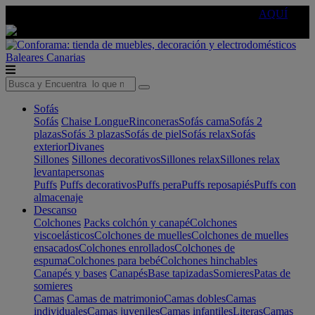
🔵Cambia tu electro con
-10% EXTRA
de descuento ☑️
AQUÍ
Baleares
Canarias
Sofás
Sofás
Chaise Longue
Rinconeras
Sofás cama
Sofás 2
plazas
Sofás 3 plazas
Sofás de piel
Sofás relax
Sofás
exterior
Divanes
Sillones
Sillones decorativos
Sillones relax
Sillones relax
levantapersonas
Puffs
Puffs decorativos
Puffs pera
Puffs reposapiés
Puffs con
almacenaje
Descanso
Colchones
Packs colchón y canapé
Colchones
viscoelásticos
Colchones de muelles
Colchones de muelles
ensacados
Colchones enrollados
Colchones de
espuma
Colchones para bebé
Colchones hinchables
Canapés y bases
Canapés
Base tapizadas
Somieres
Patas de
somieres
Camas
Camas de matrimonio
Camas dobles
Camas
individuales
Camas juveniles
Camas infantiles
Literas
Camas