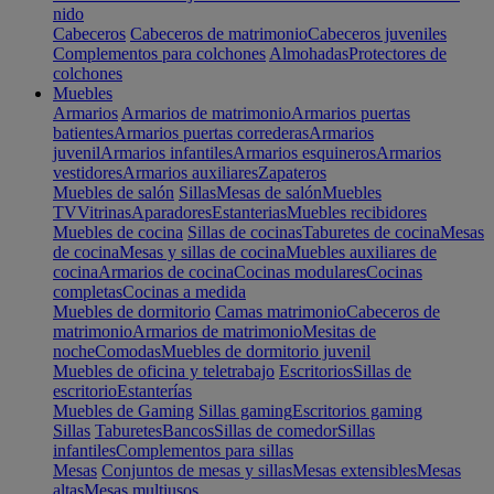
nido
Cabeceros
Cabeceros de matrimonio
Cabeceros juveniles
Complementos para colchones
Almohadas
Protectores de
colchones
Muebles
Armarios
Armarios de matrimonio
Armarios puertas
batientes
Armarios puertas correderas
Armarios
juvenil
Armarios infantiles
Armarios esquineros
Armarios
vestidores
Armarios auxiliares
Zapateros
Muebles de salón
Sillas
Mesas de salón
Muebles
TV
Vitrinas
Aparadores
Estanterias
Muebles recibidores
Muebles de cocina
Sillas de cocinas
Taburetes de cocina
Mesas
de cocina
Mesas y sillas de cocina
Muebles auxiliares de
cocina
Armarios de cocina
Cocinas modulares
Cocinas
completas
Cocinas a medida
Muebles de dormitorio
Camas matrimonio
Cabeceros de
matrimonio
Armarios de matrimonio
Mesitas de
noche
Comodas
Muebles de dormitorio juvenil
Muebles de oficina y teletrabajo
Escritorios
Sillas de
escritorio
Estanterías
Muebles de Gaming
Sillas gaming
Escritorios gaming
Sillas
Taburetes
Bancos
Sillas de comedor
Sillas
infantiles
Complementos para sillas
Mesas
Conjuntos de mesas y sillas
Mesas extensibles
Mesas
altas
Mesas multiusos