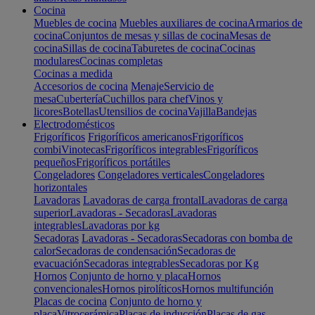
Cocina
Muebles de cocina
Muebles auxiliares de cocina
Armarios de
cocina
Conjuntos de mesas y sillas de cocina
Mesas de
cocina
Sillas de cocina
Taburetes de cocina
Cocinas
modulares
Cocinas completas
Cocinas a medida
Accesorios de cocina
Menaje
Servicio de
mesa
Cubertería
Cuchillos para chef
Vinos y
licores
Botellas
Utensilios de cocina
Vajilla
Bandejas
Electrodomésticos
Frigoríficos
Frigoríficos americanos
Frigoríficos
combi
Vinotecas
Frigoríficos integrables
Frigoríficos
pequeños
Frigoríficos portátiles
Congeladores
Congeladores verticales
Congeladores
horizontales
Lavadoras
Lavadoras de carga frontal
Lavadoras de carga
superior
Lavadoras - Secadoras
Lavadoras
integrables
Lavadoras por kg
Secadoras
Lavadoras - Secadoras
Secadoras con bomba de
calor
Secadoras de condensación
Secadoras de
evacuación
Secadoras integrables
Secadoras por Kg
Hornos
Conjunto de horno y placa
Hornos
convencionales
Hornos pirolíticos
Hornos multifunción
Placas de cocina
Conjunto de horno y
placa
Vitrocerámica
Placas de inducción
Placas de gas