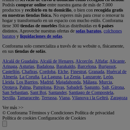
Podrás
comprar online
entre nuestra gama de más de 7.000
productos y
recibirlo en tu domicilio
, o bien con
recogida gratis
en nuestras tiendas física.
No esperes más para crear o renovar tu
hogar y transformarlo en un espacio con mucho estilo. Conforama
tiene 300
tiendas de muebles
físicas distribuidas en
6 países
distintos. Aproveche nuestras ofertas de
sofas baratos
,
colchones
baratos
y
liquidaciones de sofas
.
Conforama solo comercializa a través de su website o, físicamente,
en sus
tiendas de sofás
.
Alcalá de Guadaíra
,
Alcalá de Henares
,
Alcorcón
,
Alfafar
,
Alicante
,
Arinaga
,
Asturias
,
Badalona
,
Barakaldo
,
Barcelona
,
Burjassot
,
Castellón
,
Chafiras
,
Cordoba
,
Elche
,
Finestrat
,
Granada
,
Huércal de
Almería
,
La Coruña
,
La Laguna
,
La Zenia
,
Lanzarote
,
León
,
Lleida
,
Los Barrios
,
Madrid
,
Majadahonda
,
Málaga
,
Murcia
,
Orotava
,
Palma
,
Pamplona
,
Rivas
,
Sabadell
,
Sagunto
,
Salt, Girona
,
San Sebastian
,
Sant Boi
,
Santander
,
Santiago de Compostela
,
Sevilla
,
Tamaraceite
,
Terrassa
,
Viana
,
Vilanova i la Geltrú
,
Zaragoza
Ver más >>
© Conforama
Términos y Condiciones
Política de privacidad
Política de cookies
Configuración de Cookies