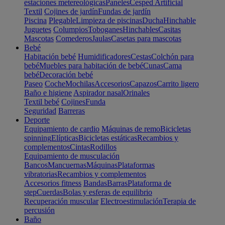
estaciones metereológicas
Paneles
Cesped Artificial
Textil
Cojines de jardín
Fundas de jardín
Piscina
Plegable
Limpieza de piscinas
Ducha
Hinchable
Juguetes
Columpios
Toboganes
Hinchables
Casitas
Mascotas
Comederos
Jaulas
Casetas para mascotas
Bebé
Habitación bebé
Humidificadores
Cestas
Colchón para
bebé
Muebles para habitación de bebé
Cunas
Cama
bebé
Decoración bebé
Paseo
Coche
Mochilas
Accesorios
Capazos
Carrito ligero
Baño e higiene
Aspirador nasal
Orinales
Textil bebé
Cojines
Funda
Seguridad
Barreras
Deporte
Equipamiento de cardio
Máquinas de remo
Bicicletas
spinning
Elípticas
Bicicletas estáticas
Recambios y
complementos
Cintas
Rodillos
Equipamiento de musculación
Bancos
Mancuernas
Máquinas
Plataformas
vibratorias
Recambios y complementos
Accesorios fitness
Bandas
Barras
Plataforma de
step
Cuerdas
Bolas y esferas de equilibrio
Recuperación muscular
Electroestimulación
Terapia de
percusión
Baño