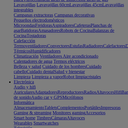
Lavavajillas
Lavavajillas 60cm
Lavavajillas 45cm
Lavavajillas
integrables
Campanas extractoras
Campanas decorativas
Pequeños electrodomésticos
Microondas
Freidoras
Aspiradores
Cafeteras
Planchas de
asar
Batidoras
Amasadores
Robots de Cocina
Balanzas de
Cocina
Tostadoras
Calefacción
Termoventiladores
Convectores
Estufas
Radiadores
Calefactores
D
Térmicos
Humidificadores
Climatización
Ventiladores
Aire acondicionado
Calentadores de agua
Termos eléctricos
Belleza y salud
Cuidado de los hombres
Cuidado
cabello
Cuidado dental
Salud y bienestar
Limpieza
Limpieza a vapor
Robot limpiacristales
Electrónica
Audio y hifi
Auriculares
Adaptadores
Reproductores
Radios
Altavoces
Hifi
Bar
de sonido
Audio car y GPS
Micrófonos
Informática
Almacenamiento
Tablets
Complementos
Portátiles
Impresoras
Gaming & streaming
Monitores gaming
Accesorios
Smart home
Timbres
Cámaras
Altavoces
Wearables
Smartwatches