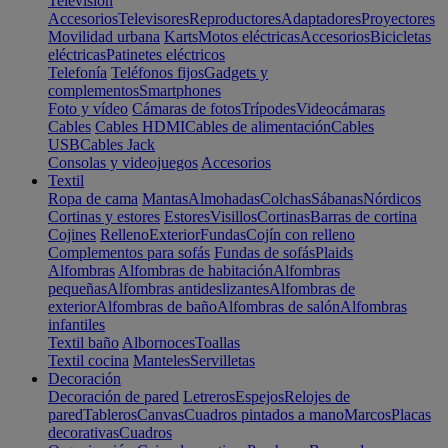
Televisión
Accesorios
Televisores
Reproductores
Adaptadores
Proyectores
Movilidad urbana
Karts
Motos eléctricas
Accesorios
Bicicletas
eléctricas
Patinetes eléctricos
Telefonía
Teléfonos fijos
Gadgets y
complementos
Smartphones
Foto y vídeo
Cámaras de fotos
Trípodes
Videocámaras
Cables
Cables HDMI
Cables de alimentación
Cables
USB
Cables Jack
Consolas y videojuegos
Accesorios
Textil
Ropa de cama
Mantas
Almohadas
Colchas
Sábanas
Nórdicos
Cortinas y estores
Estores
Visillos
Cortinas
Barras de cortina
Cojines
Relleno
Exterior
Fundas
Cojín con relleno
Complementos para sofás
Fundas de sofás
Plaids
Alfombras
Alfombras de habitación
Alfombras
pequeñas
Alfombras antideslizantes
Alfombras de
exterior
Alfombras de baño
Alfombras de salón
Alfombras
infantiles
Textil baño
Albornoces
Toallas
Textil cocina
Manteles
Servilletas
Decoración
Decoración de pared
Letreros
Espejos
Relojes de
pared
Tableros
Canvas
Cuadros pintados a mano
Marcos
Placas
decorativas
Cuadros