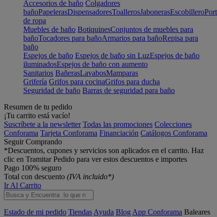
Accesorios de baño
Colgadores
baño
Papeleras
Dispensadores
Toalleros
Jaboneras
Escobillero
Port
de ropa
Muebles de baño
Botiquines
Conjuntos de muebles para
baño
Tocadores para baño
Armarios para baño
Repisa para
baño
Espejos de baño
Espejos de baño sin Luz
Espejos de baño
iluminados
Espejos de baño con aumento
Sanitarios
Bañeras
Lavabos
Mamparas
Grifería
Grifos para cocina
Grifos para ducha
Seguridad de baño
Barras de seguridad para baño
Resumen de tu pedido
¡Tu carrito está vacío!
Suscríbete a la newsletter
Todas las promociones
Colecciones
Conforama
Tarjeta Conforama
Financiación
Catálogos Conforama
Seguir Comprando
*Descuentos, cupones y servicios son aplicados en el carrito. Haz
clic en Tramitar Pedido para ver estos descuentos e importes
Pago 100% seguro
Total con descuento
(IVA incluido*)
Ir Al Carrito
Estado de mi pedido
Tiendas
Ayuda
Blog
App Conforama
Baleares