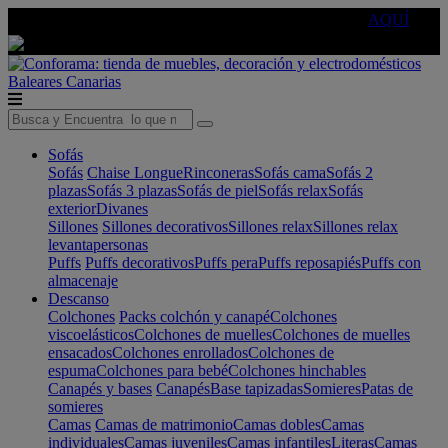
🔵Cambia tu electro con
-10% EXTRA
de descuento ☑️
AQUÍ
Baleares
Canarias
Sofás
Sofás
Chaise Longue
Rinconeras
Sofás cama
Sofás 2
plazas
Sofás 3 plazas
Sofás de piel
Sofás relax
Sofás
exterior
Divanes
Sillones
Sillones decorativos
Sillones relax
Sillones relax
levantapersonas
Puffs
Puffs decorativos
Puffs pera
Puffs reposapiés
Puffs con
almacenaje
Descanso
Colchones
Packs colchón y canapé
Colchones
viscoelásticos
Colchones de muelles
Colchones de muelles
ensacados
Colchones enrollados
Colchones de
espuma
Colchones para bebé
Colchones hinchables
Canapés y bases
Canapés
Base tapizadas
Somieres
Patas de
somieres
Camas
Camas de matrimonio
Camas dobles
Camas
individuales
Camas juveniles
Camas infantiles
Literas
Camas