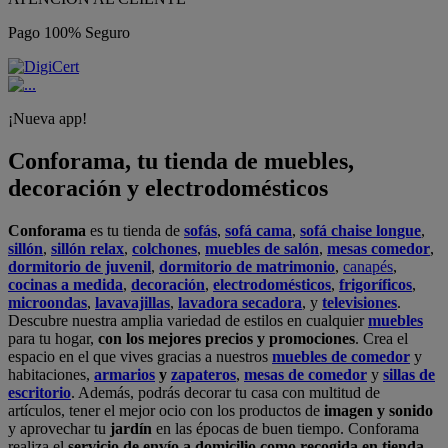
Pago 100% Seguro
¡Nueva app!
Conforama, tu tienda de muebles,
decoración y electrodomésticos
Conforama
es tu tienda de
sofás
,
sofá cama
,
sofá chaise longue
,
sillón
,
sillón relax
,
colchones
,
muebles de salón
,
mesas comedor
,
dormitorio de juvenil
,
dormitorio de matrimonio
,
canapés
,
cocinas a medida
,
decoración
,
electrodomésticos
,
frigoríficos
,
microondas
,
lavavajillas
,
lavadora secadora
, y
televisiones
.
Descubre nuestra amplia variedad de estilos en cualquier
muebles
para tu hogar,
con los mejores precios y promociones
. Crea el
espacio en el que vives gracias a nuestros
muebles de comedor
y
habitaciones,
armarios
y
zapateros
,
mesas de comedor
y
sillas de
escritorio
. Además, podrás decorar tu casa con multitud de
artículos, tener el mejor ocio con los productos de
imagen y sonido
y aprovechar tu
jardín
en las épocas de buen tiempo. Conforama
realiza el
servicio de envío a domicilio como recogida en tienda.