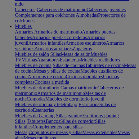
nido
Cabeceros
Cabeceros de matrimonio
Cabeceros juveniles
Complementos para colchones
Almohadas
Protectores de
colchones
Muebles
Armarios
Armarios de matrimonio
Armarios puertas
batientes
Armarios puertas correderas
Armarios
juvenil
Armarios infantiles
Armarios esquineros
Armarios
vestidores
Armarios auxiliares
Zapateros
Muebles de salón
Sillas
Mesas de salón
Muebles
TV
Vitrinas
Aparadores
Estanterias
Muebles recibidores
Muebles de cocina
Sillas de cocinas
Taburetes de cocina
Mesas
de cocina
Mesas y sillas de cocina
Muebles auxiliares de
cocina
Armarios de cocina
Cocinas modulares
Cocinas
completas
Cocinas a medida
Muebles de dormitorio
Camas matrimonio
Cabeceros de
matrimonio
Armarios de matrimonio
Mesitas de
noche
Comodas
Muebles de dormitorio juvenil
Muebles de oficina y teletrabajo
Escritorios
Sillas de
escritorio
Estanterías
Muebles de Gaming
Sillas gaming
Escritorios gaming
Sillas
Taburetes
Bancos
Sillas de comedor
Sillas
infantiles
Complementos para sillas
Mesas
Conjuntos de mesas y sillas
Mesas extensibles
Mesas
altas
Mesas multiusos