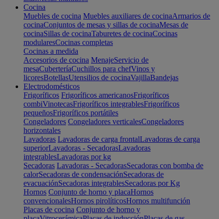
Cocina
Muebles de cocina
Muebles auxiliares de cocina
Armarios de
cocina
Conjuntos de mesas y sillas de cocina
Mesas de
cocina
Sillas de cocina
Taburetes de cocina
Cocinas
modulares
Cocinas completas
Cocinas a medida
Accesorios de cocina
Menaje
Servicio de
mesa
Cubertería
Cuchillos para chef
Vinos y
licores
Botellas
Utensilios de cocina
Vajilla
Bandejas
Electrodomésticos
Frigoríficos
Frigoríficos americanos
Frigoríficos
combi
Vinotecas
Frigoríficos integrables
Frigoríficos
pequeños
Frigoríficos portátiles
Congeladores
Congeladores verticales
Congeladores
horizontales
Lavadoras
Lavadoras de carga frontal
Lavadoras de carga
superior
Lavadoras - Secadoras
Lavadoras
integrables
Lavadoras por kg
Secadoras
Lavadoras - Secadoras
Secadoras con bomba de
calor
Secadoras de condensación
Secadoras de
evacuación
Secadoras integrables
Secadoras por Kg
Hornos
Conjunto de horno y placa
Hornos
convencionales
Hornos pirolíticos
Hornos multifunción
Placas de cocina
Conjunto de horno y
placa
Vitrocerámica
Placas de inducción
Placas de gas