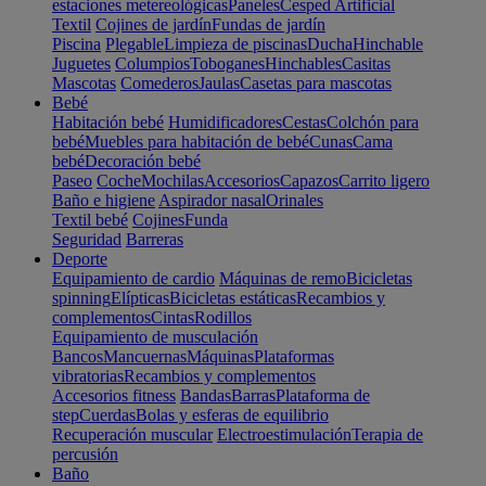
estaciones metereológicas
Paneles
Cesped Artificial
Textil
Cojines de jardín
Fundas de jardín
Piscina
Plegable
Limpieza de piscinas
Ducha
Hinchable
Juguetes
Columpios
Toboganes
Hinchables
Casitas
Mascotas
Comederos
Jaulas
Casetas para mascotas
Bebé
Habitación bebé
Humidificadores
Cestas
Colchón para
bebé
Muebles para habitación de bebé
Cunas
Cama
bebé
Decoración bebé
Paseo
Coche
Mochilas
Accesorios
Capazos
Carrito ligero
Baño e higiene
Aspirador nasal
Orinales
Textil bebé
Cojines
Funda
Seguridad
Barreras
Deporte
Equipamiento de cardio
Máquinas de remo
Bicicletas
spinning
Elípticas
Bicicletas estáticas
Recambios y
complementos
Cintas
Rodillos
Equipamiento de musculación
Bancos
Mancuernas
Máquinas
Plataformas
vibratorias
Recambios y complementos
Accesorios fitness
Bandas
Barras
Plataforma de
step
Cuerdas
Bolas y esferas de equilibrio
Recuperación muscular
Electroestimulación
Terapia de
percusión
Baño