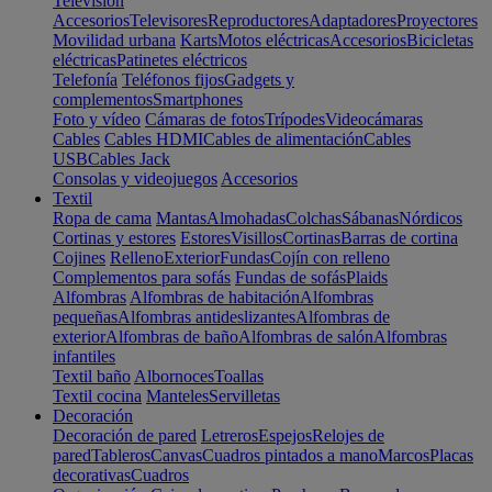
Televisión
Accesorios
Televisores
Reproductores
Adaptadores
Proyectores
Movilidad urbana
Karts
Motos eléctricas
Accesorios
Bicicletas
eléctricas
Patinetes eléctricos
Telefonía
Teléfonos fijos
Gadgets y
complementos
Smartphones
Foto y vídeo
Cámaras de fotos
Trípodes
Videocámaras
Cables
Cables HDMI
Cables de alimentación
Cables
USB
Cables Jack
Consolas y videojuegos
Accesorios
Textil
Ropa de cama
Mantas
Almohadas
Colchas
Sábanas
Nórdicos
Cortinas y estores
Estores
Visillos
Cortinas
Barras de cortina
Cojines
Relleno
Exterior
Fundas
Cojín con relleno
Complementos para sofás
Fundas de sofás
Plaids
Alfombras
Alfombras de habitación
Alfombras
pequeñas
Alfombras antideslizantes
Alfombras de
exterior
Alfombras de baño
Alfombras de salón
Alfombras
infantiles
Textil baño
Albornoces
Toallas
Textil cocina
Manteles
Servilletas
Decoración
Decoración de pared
Letreros
Espejos
Relojes de
pared
Tableros
Canvas
Cuadros pintados a mano
Marcos
Placas
decorativas
Cuadros