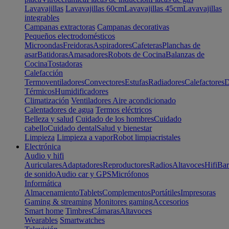
Lavavajillas
Lavavajillas 60cm
Lavavajillas 45cm
Lavavajillas
integrables
Campanas extractoras
Campanas decorativas
Pequeños electrodomésticos
Microondas
Freidoras
Aspiradores
Cafeteras
Planchas de
asar
Batidoras
Amasadores
Robots de Cocina
Balanzas de
Cocina
Tostadoras
Calefacción
Termoventiladores
Convectores
Estufas
Radiadores
Calefactores
D
Térmicos
Humidificadores
Climatización
Ventiladores
Aire acondicionado
Calentadores de agua
Termos eléctricos
Belleza y salud
Cuidado de los hombres
Cuidado
cabello
Cuidado dental
Salud y bienestar
Limpieza
Limpieza a vapor
Robot limpiacristales
Electrónica
Audio y hifi
Auriculares
Adaptadores
Reproductores
Radios
Altavoces
Hifi
Bar
de sonido
Audio car y GPS
Micrófonos
Informática
Almacenamiento
Tablets
Complementos
Portátiles
Impresoras
Gaming & streaming
Monitores gaming
Accesorios
Smart home
Timbres
Cámaras
Altavoces
Wearables
Smartwatches