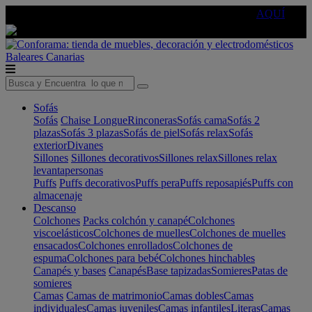
🔵Cambia tu electro con
-10% EXTRA
de descuento ☑️
AQUÍ
Baleares
Canarias
Sofás
Sofás
Chaise Longue
Rinconeras
Sofás cama
Sofás 2
plazas
Sofás 3 plazas
Sofás de piel
Sofás relax
Sofás
exterior
Divanes
Sillones
Sillones decorativos
Sillones relax
Sillones relax
levantapersonas
Puffs
Puffs decorativos
Puffs pera
Puffs reposapiés
Puffs con
almacenaje
Descanso
Colchones
Packs colchón y canapé
Colchones
viscoelásticos
Colchones de muelles
Colchones de muelles
ensacados
Colchones enrollados
Colchones de
espuma
Colchones para bebé
Colchones hinchables
Canapés y bases
Canapés
Base tapizadas
Somieres
Patas de
somieres
Camas
Camas de matrimonio
Camas dobles
Camas
individuales
Camas juveniles
Camas infantiles
Literas
Camas