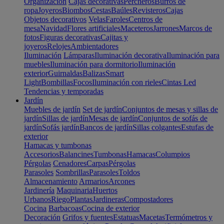
Organización
Cajas decorativas
Percheros
Burros de
ropa
Joyeros
Biombos
Cestas
Baúles
Revisteros
Cajas
Objetos decorativos
Velas
Faroles
Centros de
mesa
Navidad
Flores artificiales
Maceteros
Jarrones
Marcos de
fotos
Figuras decorativas
Cajitas y
joyeros
Relojes
Ambientadores
Iluminación
Lámparas
Iluminación decorativa
Iluminación para
muebles
Iluminación para dormitorio
Iluminación
exterior
Guirnaldas
Balizas
Smart
Light
Bombillas
Focos
Iluminación con rieles
Cintas Led
Tendencias y temporadas
Jardín
Muebles de jardín
Set de jardín
Conjuntos de mesas y sillas de
jardín
Sillas de jardín
Mesas de jardín
Conjuntos de sofás de
jardín
Sofás jardín
Bancos de jardín
Sillas colgantes
Estufas de
exterior
Hamacas y tumbonas
Accesorios
Balancines
Tumbonas
Hamacas
Columpios
Pérgolas
Cenadores
Carpas
Pérgolas
Parasoles
Sombrillas
Parasoles
Toldos
Almacenamiento
Armarios
Arcones
Jardinería
Maquinaria
Huertos
Urbanos
Riego
Plantas
Jardineras
Compostadores
Cocina
Barbacoas
Cocina de exterior
Decoración
Grifos y fuentes
Estatuas
Macetas
Termómetros y