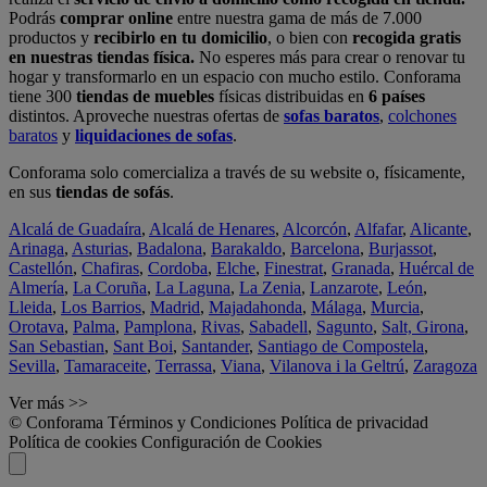
Podrás
comprar online
entre nuestra gama de más de 7.000
productos y
recibirlo en tu domicilio
, o bien con
recogida gratis
en nuestras tiendas física.
No esperes más para crear o renovar tu
hogar y transformarlo en un espacio con mucho estilo. Conforama
tiene 300
tiendas de muebles
físicas distribuidas en
6 países
distintos. Aproveche nuestras ofertas de
sofas baratos
,
colchones
baratos
y
liquidaciones de sofas
.
Conforama solo comercializa a través de su website o, físicamente,
en sus
tiendas de sofás
.
Alcalá de Guadaíra
,
Alcalá de Henares
,
Alcorcón
,
Alfafar
,
Alicante
,
Arinaga
,
Asturias
,
Badalona
,
Barakaldo
,
Barcelona
,
Burjassot
,
Castellón
,
Chafiras
,
Cordoba
,
Elche
,
Finestrat
,
Granada
,
Huércal de
Almería
,
La Coruña
,
La Laguna
,
La Zenia
,
Lanzarote
,
León
,
Lleida
,
Los Barrios
,
Madrid
,
Majadahonda
,
Málaga
,
Murcia
,
Orotava
,
Palma
,
Pamplona
,
Rivas
,
Sabadell
,
Sagunto
,
Salt, Girona
,
San Sebastian
,
Sant Boi
,
Santander
,
Santiago de Compostela
,
Sevilla
,
Tamaraceite
,
Terrassa
,
Viana
,
Vilanova i la Geltrú
,
Zaragoza
Ver más >>
© Conforama
Términos y Condiciones
Política de privacidad
Política de cookies
Configuración de Cookies