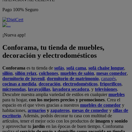
Pago 100% Seguro
¡Nueva app!
Conforama, tu tienda de muebles,
decoración y electrodomésticos
Conforama
es tu tienda de
sofás
,
sofá cama
,
sofá chaise longue
,
sillón
,
sillón relax
,
colchones
,
muebles de salón
,
mesas comedor
,
dormitorio de juvenil
,
dormitorio de matrimonio
,
canapés
,
cocinas a medida
,
decoración
,
electrodomésticos
,
frigoríficos
,
microondas
,
lavavajillas
,
lavadora secadora
, y
televisiones
.
Descubre nuestra amplia variedad de estilos en cualquier
muebles
para tu hogar,
con los mejores precios y promociones
. Crea el
espacio en el que vives gracias a nuestros
muebles de comedor
y
habitaciones,
armarios
y
zapateros
,
mesas de comedor
y
sillas de
escritorio
. Además, podrás decorar tu casa con multitud de
artículos, tener el mejor ocio con los productos de
imagen y sonido
y aprovechar tu
jardín
en las épocas de buen tiempo. Conforama
realiza el
servicio de envío a domicilio como recogida en tienda.