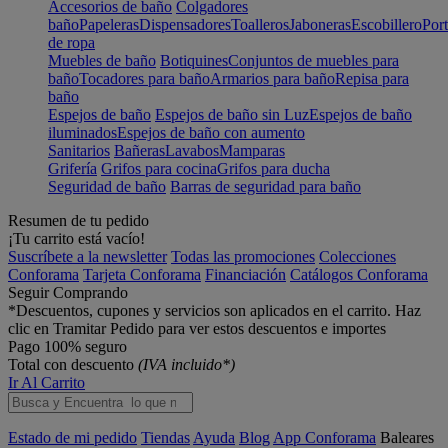
Accesorios de baño
Colgadores
baño
Papeleras
Dispensadores
Toalleros
Jaboneras
Escobillero
Port
de ropa
Muebles de baño
Botiquines
Conjuntos de muebles para
baño
Tocadores para baño
Armarios para baño
Repisa para
baño
Espejos de baño
Espejos de baño sin Luz
Espejos de baño
iluminados
Espejos de baño con aumento
Sanitarios
Bañeras
Lavabos
Mamparas
Grifería
Grifos para cocina
Grifos para ducha
Seguridad de baño
Barras de seguridad para baño
Resumen de tu pedido
¡Tu carrito está vacío!
Suscríbete a la newsletter
Todas las promociones
Colecciones
Conforama
Tarjeta Conforama
Financiación
Catálogos Conforama
Seguir Comprando
*Descuentos, cupones y servicios son aplicados en el carrito. Haz
clic en Tramitar Pedido para ver estos descuentos e importes
Pago 100% seguro
Total con descuento
(IVA incluido*)
Ir Al Carrito
Estado de mi pedido
Tiendas
Ayuda
Blog
App Conforama
Baleares