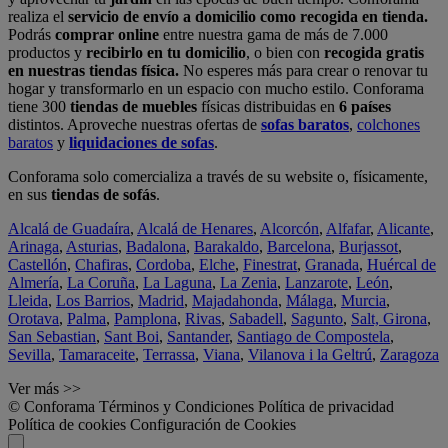
realiza el
servicio de envío a domicilio como recogida en tienda.
Podrás
comprar online
entre nuestra gama de más de 7.000
productos y
recibirlo en tu domicilio
, o bien con
recogida gratis
en nuestras tiendas física.
No esperes más para crear o renovar tu
hogar y transformarlo en un espacio con mucho estilo. Conforama
tiene 300
tiendas de muebles
físicas distribuidas en
6 países
distintos. Aproveche nuestras ofertas de
sofas baratos
,
colchones
baratos
y
liquidaciones de sofas
.
Conforama solo comercializa a través de su website o, físicamente,
en sus
tiendas de sofás
.
Alcalá de Guadaíra
,
Alcalá de Henares
,
Alcorcón
,
Alfafar
,
Alicante
,
Arinaga
,
Asturias
,
Badalona
,
Barakaldo
,
Barcelona
,
Burjassot
,
Castellón
,
Chafiras
,
Cordoba
,
Elche
,
Finestrat
,
Granada
,
Huércal de
Almería
,
La Coruña
,
La Laguna
,
La Zenia
,
Lanzarote
,
León
,
Lleida
,
Los Barrios
,
Madrid
,
Majadahonda
,
Málaga
,
Murcia
,
Orotava
,
Palma
,
Pamplona
,
Rivas
,
Sabadell
,
Sagunto
,
Salt, Girona
,
San Sebastian
,
Sant Boi
,
Santander
,
Santiago de Compostela
,
Sevilla
,
Tamaraceite
,
Terrassa
,
Viana
,
Vilanova i la Geltrú
,
Zaragoza
Ver más >>
© Conforama
Términos y Condiciones
Política de privacidad
Política de cookies
Configuración de Cookies