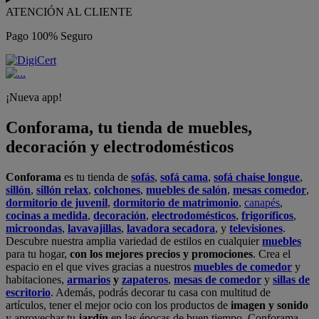
ATENCIÓN AL CLIENTE
Pago 100% Seguro
¡Nueva app!
Conforama, tu tienda de muebles,
decoración y electrodomésticos
Conforama
es tu tienda de
sofás
,
sofá cama
,
sofá chaise longue
,
sillón
,
sillón relax
,
colchones
,
muebles de salón
,
mesas comedor
,
dormitorio de juvenil
,
dormitorio de matrimonio
,
canapés
,
cocinas a medida
,
decoración
,
electrodomésticos
,
frigoríficos
,
microondas
,
lavavajillas
,
lavadora secadora
, y
televisiones
.
Descubre nuestra amplia variedad de estilos en cualquier
muebles
para tu hogar,
con los mejores precios y promociones
. Crea el
espacio en el que vives gracias a nuestros
muebles de comedor
y
habitaciones,
armarios
y
zapateros
,
mesas de comedor
y
sillas de
escritorio
. Además, podrás decorar tu casa con multitud de
artículos, tener el mejor ocio con los productos de
imagen y sonido
y aprovechar tu
jardín
en las épocas de buen tiempo. Conforama