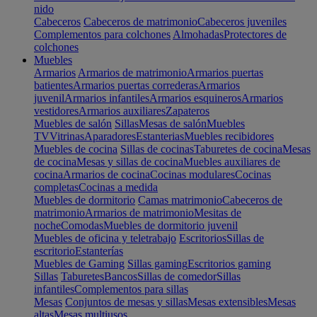
nido
Cabeceros
Cabeceros de matrimonio
Cabeceros juveniles
Complementos para colchones
Almohadas
Protectores de
colchones
Muebles
Armarios
Armarios de matrimonio
Armarios puertas
batientes
Armarios puertas correderas
Armarios
juvenil
Armarios infantiles
Armarios esquineros
Armarios
vestidores
Armarios auxiliares
Zapateros
Muebles de salón
Sillas
Mesas de salón
Muebles
TV
Vitrinas
Aparadores
Estanterias
Muebles recibidores
Muebles de cocina
Sillas de cocinas
Taburetes de cocina
Mesas
de cocina
Mesas y sillas de cocina
Muebles auxiliares de
cocina
Armarios de cocina
Cocinas modulares
Cocinas
completas
Cocinas a medida
Muebles de dormitorio
Camas matrimonio
Cabeceros de
matrimonio
Armarios de matrimonio
Mesitas de
noche
Comodas
Muebles de dormitorio juvenil
Muebles de oficina y teletrabajo
Escritorios
Sillas de
escritorio
Estanterías
Muebles de Gaming
Sillas gaming
Escritorios gaming
Sillas
Taburetes
Bancos
Sillas de comedor
Sillas
infantiles
Complementos para sillas
Mesas
Conjuntos de mesas y sillas
Mesas extensibles
Mesas
altas
Mesas multiusos