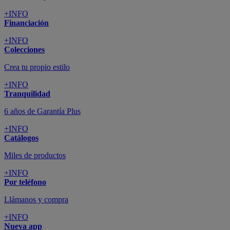
+INFO
Financiación
+INFO
Colecciones
Crea tu propio estilo
+INFO
Tranquilidad
6 años de Garantía Plus
+INFO
Catálogos
Miles de productos
+INFO
Por teléfono
Llámanos y compra
+INFO
Nueva app