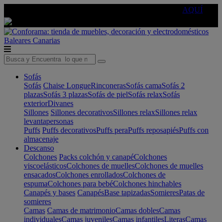
🔵Cambia tu electro con
-10% EXTRA
de descuento ☑️
AQUÍ
Baleares
Canarias
Sofás
Sofás
Chaise Longue
Rinconeras
Sofás cama
Sofás 2
plazas
Sofás 3 plazas
Sofás de piel
Sofás relax
Sofás
exterior
Divanes
Sillones
Sillones decorativos
Sillones relax
Sillones relax
levantapersonas
Puffs
Puffs decorativos
Puffs pera
Puffs reposapiés
Puffs con
almacenaje
Descanso
Colchones
Packs colchón y canapé
Colchones
viscoelásticos
Colchones de muelles
Colchones de muelles
ensacados
Colchones enrollados
Colchones de
espuma
Colchones para bebé
Colchones hinchables
Canapés y bases
Canapés
Base tapizadas
Somieres
Patas de
somieres
Camas
Camas de matrimonio
Camas dobles
Camas
individuales
Camas juveniles
Camas infantiles
Literas
Camas