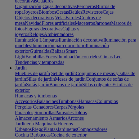
decorativas
Cuadros
Organización
Cajas decorativas
Percheros
Burros de
ropa
Joyeros
Biombos
Cestas
Baúles
Revisteros
Cajas
Objetos decorativos
Velas
Faroles
Centros de
mesa
Navidad
Flores artificiales
Maceteros
Jarrones
Marcos de
fotos
Figuras decorativas
Cajitas y
joyeros
Relojes
Ambientadores
Iluminación
Lámparas
Iluminación decorativa
Iluminación para
muebles
Iluminación para dormitorio
Iluminación
exterior
Guirnaldas
Balizas
Smart
Light
Bombillas
Focos
Iluminación con rieles
Cintas Led
Tendencias y temporadas
Jardín
Muebles de jardín
Set de jardín
Conjuntos de mesas y sillas de
jardín
Sillas de jardín
Mesas de jardín
Conjuntos de sofás de
jardín
Sofás jardín
Bancos de jardín
Sillas colgantes
Estufas de
exterior
Hamacas y tumbonas
Accesorios
Balancines
Tumbonas
Hamacas
Columpios
Pérgolas
Cenadores
Carpas
Pérgolas
Parasoles
Sombrillas
Parasoles
Toldos
Almacenamiento
Armarios
Arcones
Jardinería
Maquinaria
Huertos
Urbanos
Riego
Plantas
Jardineras
Compostadores
Cocina
Barbacoas
Cocina de exterior