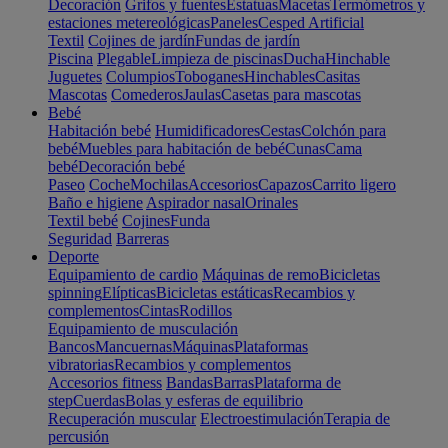
Decoración
Grifos y fuentes
Estatuas
Macetas
Termómetros y
estaciones metereológicas
Paneles
Cesped Artificial
Textil
Cojines de jardín
Fundas de jardín
Piscina
Plegable
Limpieza de piscinas
Ducha
Hinchable
Juguetes
Columpios
Toboganes
Hinchables
Casitas
Mascotas
Comederos
Jaulas
Casetas para mascotas
Bebé
Habitación bebé
Humidificadores
Cestas
Colchón para
bebé
Muebles para habitación de bebé
Cunas
Cama
bebé
Decoración bebé
Paseo
Coche
Mochilas
Accesorios
Capazos
Carrito ligero
Baño e higiene
Aspirador nasal
Orinales
Textil bebé
Cojines
Funda
Seguridad
Barreras
Deporte
Equipamiento de cardio
Máquinas de remo
Bicicletas
spinning
Elípticas
Bicicletas estáticas
Recambios y
complementos
Cintas
Rodillos
Equipamiento de musculación
Bancos
Mancuernas
Máquinas
Plataformas
vibratorias
Recambios y complementos
Accesorios fitness
Bandas
Barras
Plataforma de
step
Cuerdas
Bolas y esferas de equilibrio
Recuperación muscular
Electroestimulación
Terapia de
percusión