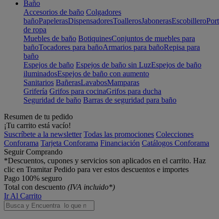
Baño
Accesorios de baño
Colgadores
baño
Papeleras
Dispensadores
Toalleros
Jaboneras
Escobillero
Port
de ropa
Muebles de baño
Botiquines
Conjuntos de muebles para
baño
Tocadores para baño
Armarios para baño
Repisa para
baño
Espejos de baño
Espejos de baño sin Luz
Espejos de baño
iluminados
Espejos de baño con aumento
Sanitarios
Bañeras
Lavabos
Mamparas
Grifería
Grifos para cocina
Grifos para ducha
Seguridad de baño
Barras de seguridad para baño
Resumen de tu pedido
¡Tu carrito está vacío!
Suscríbete a la newsletter
Todas las promociones
Colecciones
Conforama
Tarjeta Conforama
Financiación
Catálogos Conforama
Seguir Comprando
*Descuentos, cupones y servicios son aplicados en el carrito. Haz
clic en Tramitar Pedido para ver estos descuentos e importes
Pago 100% seguro
Total con descuento
(IVA incluido*)
Ir Al Carrito