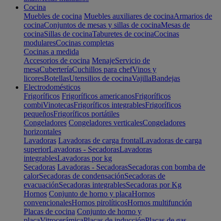
Cocina
Muebles de cocina
Muebles auxiliares de cocina
Armarios de
cocina
Conjuntos de mesas y sillas de cocina
Mesas de
cocina
Sillas de cocina
Taburetes de cocina
Cocinas
modulares
Cocinas completas
Cocinas a medida
Accesorios de cocina
Menaje
Servicio de
mesa
Cubertería
Cuchillos para chef
Vinos y
licores
Botellas
Utensilios de cocina
Vajilla
Bandejas
Electrodomésticos
Frigoríficos
Frigoríficos americanos
Frigoríficos
combi
Vinotecas
Frigoríficos integrables
Frigoríficos
pequeños
Frigoríficos portátiles
Congeladores
Congeladores verticales
Congeladores
horizontales
Lavadoras
Lavadoras de carga frontal
Lavadoras de carga
superior
Lavadoras - Secadoras
Lavadoras
integrables
Lavadoras por kg
Secadoras
Lavadoras - Secadoras
Secadoras con bomba de
calor
Secadoras de condensación
Secadoras de
evacuación
Secadoras integrables
Secadoras por Kg
Hornos
Conjunto de horno y placa
Hornos
convencionales
Hornos pirolíticos
Hornos multifunción
Placas de cocina
Conjunto de horno y
placa
Vitrocerámica
Placas de inducción
Placas de gas