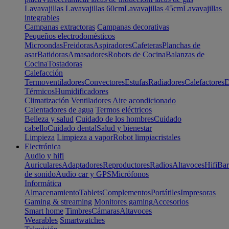
Lavavajillas
Lavavajillas 60cm
Lavavajillas 45cm
Lavavajillas
integrables
Campanas extractoras
Campanas decorativas
Pequeños electrodomésticos
Microondas
Freidoras
Aspiradores
Cafeteras
Planchas de
asar
Batidoras
Amasadores
Robots de Cocina
Balanzas de
Cocina
Tostadoras
Calefacción
Termoventiladores
Convectores
Estufas
Radiadores
Calefactores
D
Térmicos
Humidificadores
Climatización
Ventiladores
Aire acondicionado
Calentadores de agua
Termos eléctricos
Belleza y salud
Cuidado de los hombres
Cuidado
cabello
Cuidado dental
Salud y bienestar
Limpieza
Limpieza a vapor
Robot limpiacristales
Electrónica
Audio y hifi
Auriculares
Adaptadores
Reproductores
Radios
Altavoces
Hifi
Bar
de sonido
Audio car y GPS
Micrófonos
Informática
Almacenamiento
Tablets
Complementos
Portátiles
Impresoras
Gaming & streaming
Monitores gaming
Accesorios
Smart home
Timbres
Cámaras
Altavoces
Wearables
Smartwatches