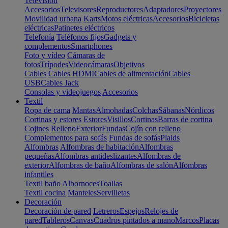
Televisión
Accesorios
Televisores
Reproductores
Adaptadores
Proyectores
Movilidad urbana
Karts
Motos eléctricas
Accesorios
Bicicletas
eléctricas
Patinetes eléctricos
Telefonía
Teléfonos fijos
Gadgets y
complementos
Smartphones
Foto y vídeo
Cámaras de
fotos
Trípodes
Videocámaras
Objetivos
Cables
Cables HDMI
Cables de alimentación
Cables
USB
Cables Jack
Consolas y videojuegos
Accesorios
Textil
Ropa de cama
Mantas
Almohadas
Colchas
Sábanas
Nórdicos
Cortinas y estores
Estores
Visillos
Cortinas
Barras de cortina
Cojines
Relleno
Exterior
Fundas
Cojín con relleno
Complementos para sofás
Fundas de sofás
Plaids
Alfombras
Alfombras de habitación
Alfombras
pequeñas
Alfombras antideslizantes
Alfombras de
exterior
Alfombras de baño
Alfombras de salón
Alfombras
infantiles
Textil baño
Albornoces
Toallas
Textil cocina
Manteles
Servilletas
Decoración
Decoración de pared
Letreros
Espejos
Relojes de
pared
Tableros
Canvas
Cuadros pintados a mano
Marcos
Placas