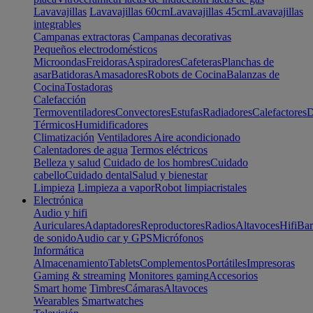
Lavavajillas
Lavavajillas 60cm
Lavavajillas 45cm
Lavavajillas
integrables
Campanas extractoras
Campanas decorativas
Pequeños electrodomésticos
Microondas
Freidoras
Aspiradores
Cafeteras
Planchas de
asar
Batidoras
Amasadores
Robots de Cocina
Balanzas de
Cocina
Tostadoras
Calefacción
Termoventiladores
Convectores
Estufas
Radiadores
Calefactores
D
Térmicos
Humidificadores
Climatización
Ventiladores
Aire acondicionado
Calentadores de agua
Termos eléctricos
Belleza y salud
Cuidado de los hombres
Cuidado
cabello
Cuidado dental
Salud y bienestar
Limpieza
Limpieza a vapor
Robot limpiacristales
Electrónica
Audio y hifi
Auriculares
Adaptadores
Reproductores
Radios
Altavoces
Hifi
Bar
de sonido
Audio car y GPS
Micrófonos
Informática
Almacenamiento
Tablets
Complementos
Portátiles
Impresoras
Gaming & streaming
Monitores gaming
Accesorios
Smart home
Timbres
Cámaras
Altavoces
Wearables
Smartwatches