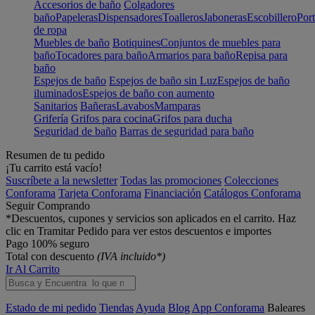
Accesorios de baño
Colgadores
baño
Papeleras
Dispensadores
Toalleros
Jaboneras
Escobillero
Port
de ropa
Muebles de baño
Botiquines
Conjuntos de muebles para
baño
Tocadores para baño
Armarios para baño
Repisa para
baño
Espejos de baño
Espejos de baño sin Luz
Espejos de baño
iluminados
Espejos de baño con aumento
Sanitarios
Bañeras
Lavabos
Mamparas
Grifería
Grifos para cocina
Grifos para ducha
Seguridad de baño
Barras de seguridad para baño
Resumen de tu pedido
¡Tu carrito está vacío!
Suscríbete a la newsletter
Todas las promociones
Colecciones
Conforama
Tarjeta Conforama
Financiación
Catálogos Conforama
Seguir Comprando
*Descuentos, cupones y servicios son aplicados en el carrito. Haz
clic en Tramitar Pedido para ver estos descuentos e importes
Pago 100% seguro
Total con descuento
(IVA incluido*)
Ir Al Carrito
Estado de mi pedido
Tiendas
Ayuda
Blog
App Conforama
Baleares