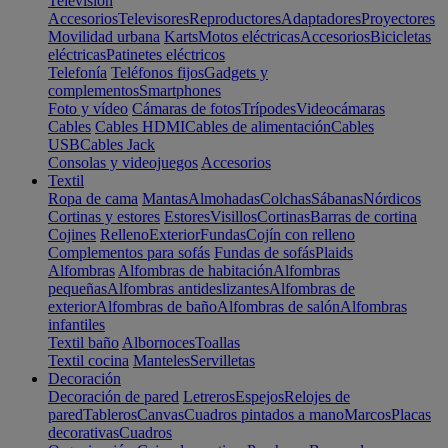
Televisión
Accesorios
Televisores
Reproductores
Adaptadores
Proyectores
Movilidad urbana
Karts
Motos eléctricas
Accesorios
Bicicletas
eléctricas
Patinetes eléctricos
Telefonía
Teléfonos fijos
Gadgets y
complementos
Smartphones
Foto y vídeo
Cámaras de fotos
Trípodes
Videocámaras
Cables
Cables HDMI
Cables de alimentación
Cables
USB
Cables Jack
Consolas y videojuegos
Accesorios
Textil
Ropa de cama
Mantas
Almohadas
Colchas
Sábanas
Nórdicos
Cortinas y estores
Estores
Visillos
Cortinas
Barras de cortina
Cojines
Relleno
Exterior
Fundas
Cojín con relleno
Complementos para sofás
Fundas de sofás
Plaids
Alfombras
Alfombras de habitación
Alfombras
pequeñas
Alfombras antideslizantes
Alfombras de
exterior
Alfombras de baño
Alfombras de salón
Alfombras
infantiles
Textil baño
Albornoces
Toallas
Textil cocina
Manteles
Servilletas
Decoración
Decoración de pared
Letreros
Espejos
Relojes de
pared
Tableros
Canvas
Cuadros pintados a mano
Marcos
Placas
decorativas
Cuadros