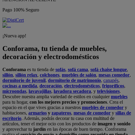
Pago 100% Seguro
¡Nueva app!
Conforama, tu tienda de muebles,
decoración y electrodomésticos
Conforama
es tu tienda de
sofás
,
sofá cama
,
sofá chaise longue
,
sillón
,
sillón relax
,
colchones
,
muebles de salón
,
mesas comedor
,
dormitorio de juvenil
,
dormitorio de matrimonio
,
canapés
,
cocinas a medida
,
decoración
,
electrodomésticos
,
frigoríficos
,
microondas
,
lavavajillas
,
lavadora secadora
, y
televisiones
.
Descubre nuestra amplia variedad de estilos en cualquier
muebles
para tu hogar,
con los mejores precios y promociones
. Crea el
espacio en el que vives gracias a nuestros
muebles de comedor
y
habitaciones,
armarios
y
zapateros
,
mesas de comedor
y
sillas de
escritorio
. Además, podrás decorar tu casa con multitud de
artículos, tener el mejor ocio con los productos de
imagen y sonido
y aprovechar tu
jardín
en las épocas de buen tiempo. Conforama
realiza el
servicio de envío a domicilio como recogida en tienda.