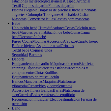
estaciones metereológicas
Paneles
Cesped Artificial
Textil
Cojines de jardín
Fundas de jardín
Piscina
Plegable
Limpieza de piscinas
Ducha
Hinchable
Juguetes
Columpios
Toboganes
Hinchables
Casitas
Mascotas
Comederos
Jaulas
Casetas para mascotas
Bebé
Habitación bebé
Humidificadores
Cestas
Colchón para
bebé
Muebles para habitación de bebé
Cunas
Cama
bebé
Decoración bebé
Paseo
Coche
Mochilas
Accesorios
Capazos
Carrito ligero
Baño e higiene
Aspirador nasal
Orinales
Textil bebé
Cojines
Funda
Seguridad
Barreras
Deporte
Equipamiento de cardio
Máquinas de remo
Bicicletas
spinning
Elípticas
Bicicletas estáticas
Recambios y
complementos
Cintas
Rodillos
Equipamiento de musculación
Bancos
Mancuernas
Máquinas
Plataformas
vibratorias
Recambios y complementos
Accesorios fitness
Bandas
Barras
Plataforma de
step
Cuerdas
Bolas y esferas de equilibrio
Recuperación muscular
Electroestimulación
Terapia de
percusión
Baño