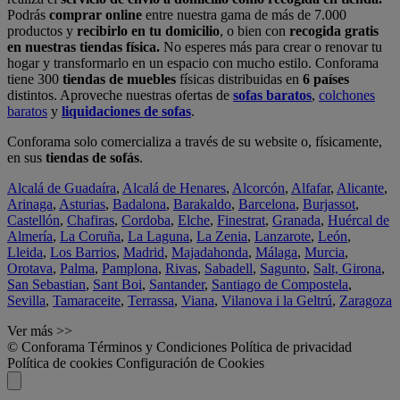
Podrás
comprar online
entre nuestra gama de más de 7.000
productos y
recibirlo en tu domicilio
, o bien con
recogida gratis
en nuestras tiendas física.
No esperes más para crear o renovar tu
hogar y transformarlo en un espacio con mucho estilo. Conforama
tiene 300
tiendas de muebles
físicas distribuidas en
6 países
distintos. Aproveche nuestras ofertas de
sofas baratos
,
colchones
baratos
y
liquidaciones de sofas
.
Conforama solo comercializa a través de su website o, físicamente,
en sus
tiendas de sofás
.
Alcalá de Guadaíra
,
Alcalá de Henares
,
Alcorcón
,
Alfafar
,
Alicante
,
Arinaga
,
Asturias
,
Badalona
,
Barakaldo
,
Barcelona
,
Burjassot
,
Castellón
,
Chafiras
,
Cordoba
,
Elche
,
Finestrat
,
Granada
,
Huércal de
Almería
,
La Coruña
,
La Laguna
,
La Zenia
,
Lanzarote
,
León
,
Lleida
,
Los Barrios
,
Madrid
,
Majadahonda
,
Málaga
,
Murcia
,
Orotava
,
Palma
,
Pamplona
,
Rivas
,
Sabadell
,
Sagunto
,
Salt, Girona
,
San Sebastian
,
Sant Boi
,
Santander
,
Santiago de Compostela
,
Sevilla
,
Tamaraceite
,
Terrassa
,
Viana
,
Vilanova i la Geltrú
,
Zaragoza
Ver más >>
© Conforama
Términos y Condiciones
Política de privacidad
Política de cookies
Configuración de Cookies