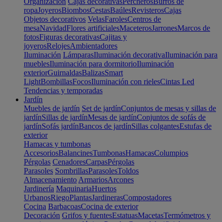
Organización
Cajas decorativas
Percheros
Burros de
ropa
Joyeros
Biombos
Cestas
Baúles
Revisteros
Cajas
Objetos decorativos
Velas
Faroles
Centros de
mesa
Navidad
Flores artificiales
Maceteros
Jarrones
Marcos de
fotos
Figuras decorativas
Cajitas y
joyeros
Relojes
Ambientadores
Iluminación
Lámparas
Iluminación decorativa
Iluminación para
muebles
Iluminación para dormitorio
Iluminación
exterior
Guirnaldas
Balizas
Smart
Light
Bombillas
Focos
Iluminación con rieles
Cintas Led
Tendencias y temporadas
Jardín
Muebles de jardín
Set de jardín
Conjuntos de mesas y sillas de
jardín
Sillas de jardín
Mesas de jardín
Conjuntos de sofás de
jardín
Sofás jardín
Bancos de jardín
Sillas colgantes
Estufas de
exterior
Hamacas y tumbonas
Accesorios
Balancines
Tumbonas
Hamacas
Columpios
Pérgolas
Cenadores
Carpas
Pérgolas
Parasoles
Sombrillas
Parasoles
Toldos
Almacenamiento
Armarios
Arcones
Jardinería
Maquinaria
Huertos
Urbanos
Riego
Plantas
Jardineras
Compostadores
Cocina
Barbacoas
Cocina de exterior
Decoración
Grifos y fuentes
Estatuas
Macetas
Termómetros y