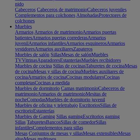
nido
Cabeceros
Cabeceros de matrimonio
Cabeceros juveniles
Complementos para colchones
Almohadas
Protectores de
colchones
Muebles
Armarios
Armarios de matrimonio
Armarios puertas
batientes
Armarios puertas correderas
Armarios
juvenil
Armarios infantiles
Armarios esquineros
Armarios
vestidores
Armarios auxiliares
Zapateros
Muebles de salón
Sillas
Mesas de salón
Muebles
TV
Vitrinas
Aparadores
Estanterias
Muebles recibidores
Muebles de cocina
Sillas de cocinas
Taburetes de cocina
Mesas
de cocina
Mesas y sillas de cocina
Muebles auxiliares de
cocina
Armarios de cocina
Cocinas modulares
Cocinas
completas
Cocinas a medida
Muebles de dormitorio
Camas matrimonio
Cabeceros de
matrimonio
Armarios de matrimonio
Mesitas de
noche
Comodas
Muebles de dormitorio juvenil
Muebles de oficina y teletrabajo
Escritorios
Sillas de
escritorio
Estanterías
Muebles de Gaming
Sillas gaming
Escritorios gaming
Sillas
Taburetes
Bancos
Sillas de comedor
Sillas
infantiles
Complementos para sillas
Mesas
Conjuntos de mesas y sillas
Mesas extensibles
Mesas
altas
Mesas multiusos