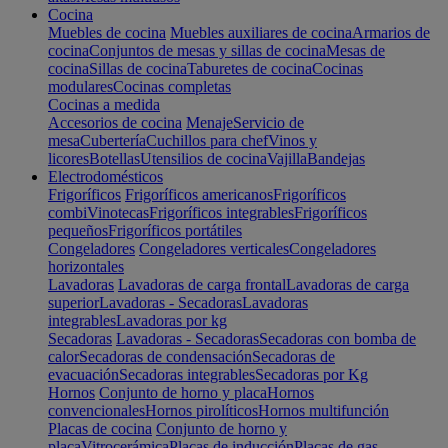
Cocina
Muebles de cocina
Muebles auxiliares de cocina
Armarios de
cocina
Conjuntos de mesas y sillas de cocina
Mesas de
cocina
Sillas de cocina
Taburetes de cocina
Cocinas
modulares
Cocinas completas
Cocinas a medida
Accesorios de cocina
Menaje
Servicio de
mesa
Cubertería
Cuchillos para chef
Vinos y
licores
Botellas
Utensilios de cocina
Vajilla
Bandejas
Electrodomésticos
Frigoríficos
Frigoríficos americanos
Frigoríficos
combi
Vinotecas
Frigoríficos integrables
Frigoríficos
pequeños
Frigoríficos portátiles
Congeladores
Congeladores verticales
Congeladores
horizontales
Lavadoras
Lavadoras de carga frontal
Lavadoras de carga
superior
Lavadoras - Secadoras
Lavadoras
integrables
Lavadoras por kg
Secadoras
Lavadoras - Secadoras
Secadoras con bomba de
calor
Secadoras de condensación
Secadoras de
evacuación
Secadoras integrables
Secadoras por Kg
Hornos
Conjunto de horno y placa
Hornos
convencionales
Hornos pirolíticos
Hornos multifunción
Placas de cocina
Conjunto de horno y
placa
Vitrocerámica
Placas de inducción
Placas de gas