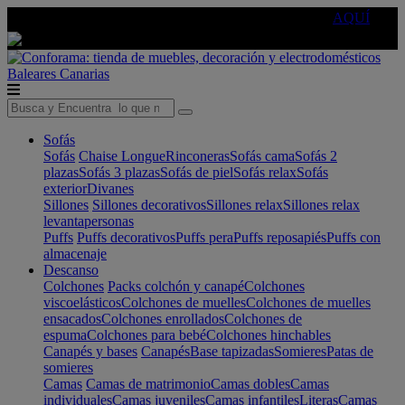
🔵Cambia tu electro con
-10% EXTRA
de descuento ☑️
AQUÍ
Baleares
Canarias
Sofás
Sofás
Chaise Longue
Rinconeras
Sofás cama
Sofás 2
plazas
Sofás 3 plazas
Sofás de piel
Sofás relax
Sofás
exterior
Divanes
Sillones
Sillones decorativos
Sillones relax
Sillones relax
levantapersonas
Puffs
Puffs decorativos
Puffs pera
Puffs reposapiés
Puffs con
almacenaje
Descanso
Colchones
Packs colchón y canapé
Colchones
viscoelásticos
Colchones de muelles
Colchones de muelles
ensacados
Colchones enrollados
Colchones de
espuma
Colchones para bebé
Colchones hinchables
Canapés y bases
Canapés
Base tapizadas
Somieres
Patas de
somieres
Camas
Camas de matrimonio
Camas dobles
Camas
individuales
Camas juveniles
Camas infantiles
Literas
Camas