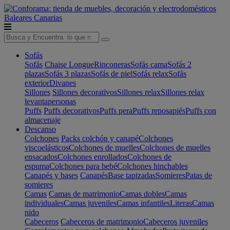
Baleares
Canarias
Sofás
Sofás
Chaise Longue
Rinconeras
Sofás cama
Sofás 2
plazas
Sofás 3 plazas
Sofás de piel
Sofás relax
Sofás
exterior
Divanes
Sillones
Sillones decorativos
Sillones relax
Sillones relax
levantapersonas
Puffs
Puffs decorativos
Puffs pera
Puffs reposapiés
Puffs con
almacenaje
Descanso
Colchones
Packs colchón y canapé
Colchones
viscoelásticos
Colchones de muelles
Colchones de muelles
ensacados
Colchones enrollados
Colchones de
espuma
Colchones para bebé
Colchones hinchables
Canapés y bases
Canapés
Base tapizadas
Somieres
Patas de
somieres
Camas
Camas de matrimonio
Camas dobles
Camas
individuales
Camas juveniles
Camas infantiles
Literas
Camas
nido
Cabeceros
Cabeceros de matrimonio
Cabeceros juveniles