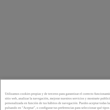
Utilizamos cookies propias y de terceros para garantizar el correcto funcionami
sitio web, analizar la navegación, mejorar nuestros servicios y mostrarte public
personalizada en función de tus hábitos de navegación. Puedes aceptar todas la
pulsando en “Aceptar”, o configurar tus preferencias para seleccionar qué tipos