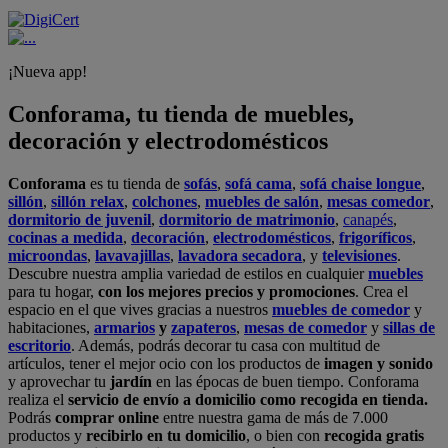
¡Nueva app!
Conforama, tu tienda de muebles,
decoración y electrodomésticos
Conforama
es tu tienda de
sofás
,
sofá cama
,
sofá chaise longue
,
sillón
,
sillón relax
,
colchones
,
muebles de salón
,
mesas comedor
,
dormitorio de juvenil
,
dormitorio de matrimonio
,
canapés
,
cocinas a medida
,
decoración
,
electrodomésticos
,
frigoríficos
,
microondas
,
lavavajillas
,
lavadora secadora
, y
televisiones
.
Descubre nuestra amplia variedad de estilos en cualquier
muebles
para tu hogar,
con los mejores precios y promociones
. Crea el
espacio en el que vives gracias a nuestros
muebles de comedor
y
habitaciones,
armarios
y
zapateros
,
mesas de comedor
y
sillas de
escritorio
. Además, podrás decorar tu casa con multitud de
artículos, tener el mejor ocio con los productos de
imagen y sonido
y aprovechar tu
jardín
en las épocas de buen tiempo. Conforama
realiza el
servicio de envío a domicilio como recogida en tienda.
Podrás
comprar online
entre nuestra gama de más de 7.000
productos y
recibirlo en tu domicilio
, o bien con
recogida gratis