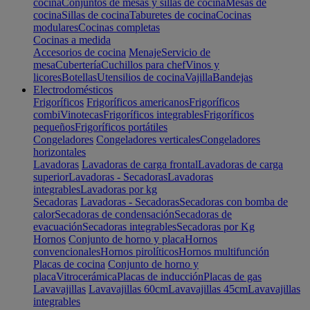
cocina
Conjuntos de mesas y sillas de cocina
Mesas de
cocina
Sillas de cocina
Taburetes de cocina
Cocinas
modulares
Cocinas completas
Cocinas a medida
Accesorios de cocina
Menaje
Servicio de
mesa
Cubertería
Cuchillos para chef
Vinos y
licores
Botellas
Utensilios de cocina
Vajilla
Bandejas
Electrodomésticos
Frigoríficos
Frigoríficos americanos
Frigoríficos
combi
Vinotecas
Frigoríficos integrables
Frigoríficos
pequeños
Frigoríficos portátiles
Congeladores
Congeladores verticales
Congeladores
horizontales
Lavadoras
Lavadoras de carga frontal
Lavadoras de carga
superior
Lavadoras - Secadoras
Lavadoras
integrables
Lavadoras por kg
Secadoras
Lavadoras - Secadoras
Secadoras con bomba de
calor
Secadoras de condensación
Secadoras de
evacuación
Secadoras integrables
Secadoras por Kg
Hornos
Conjunto de horno y placa
Hornos
convencionales
Hornos pirolíticos
Hornos multifunción
Placas de cocina
Conjunto de horno y
placa
Vitrocerámica
Placas de inducción
Placas de gas
Lavavajillas
Lavavajillas 60cm
Lavavajillas 45cm
Lavavajillas
integrables