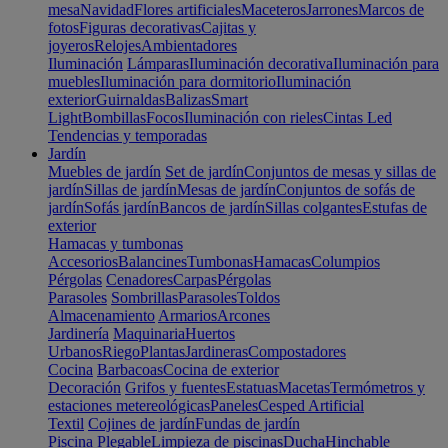
mesa
Navidad
Flores artificiales
Maceteros
Jarrones
Marcos de
fotos
Figuras decorativas
Cajitas y
joyeros
Relojes
Ambientadores
Iluminación
Lámparas
Iluminación decorativa
Iluminación para
muebles
Iluminación para dormitorio
Iluminación
exterior
Guirnaldas
Balizas
Smart
Light
Bombillas
Focos
Iluminación con rieles
Cintas Led
Tendencias y temporadas
Jardín
Muebles de jardín
Set de jardín
Conjuntos de mesas y sillas de
jardín
Sillas de jardín
Mesas de jardín
Conjuntos de sofás de
jardín
Sofás jardín
Bancos de jardín
Sillas colgantes
Estufas de
exterior
Hamacas y tumbonas
Accesorios
Balancines
Tumbonas
Hamacas
Columpios
Pérgolas
Cenadores
Carpas
Pérgolas
Parasoles
Sombrillas
Parasoles
Toldos
Almacenamiento
Armarios
Arcones
Jardinería
Maquinaria
Huertos
Urbanos
Riego
Plantas
Jardineras
Compostadores
Cocina
Barbacoas
Cocina de exterior
Decoración
Grifos y fuentes
Estatuas
Macetas
Termómetros y
estaciones metereológicas
Paneles
Cesped Artificial
Textil
Cojines de jardín
Fundas de jardín
Piscina
Plegable
Limpieza de piscinas
Ducha
Hinchable