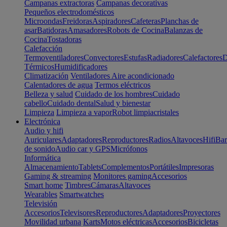
Campanas extractoras
Campanas decorativas
Pequeños electrodomésticos
Microondas
Freidoras
Aspiradores
Cafeteras
Planchas de
asar
Batidoras
Amasadores
Robots de Cocina
Balanzas de
Cocina
Tostadoras
Calefacción
Termoventiladores
Convectores
Estufas
Radiadores
Calefactores
D
Térmicos
Humidificadores
Climatización
Ventiladores
Aire acondicionado
Calentadores de agua
Termos eléctricos
Belleza y salud
Cuidado de los hombres
Cuidado
cabello
Cuidado dental
Salud y bienestar
Limpieza
Limpieza a vapor
Robot limpiacristales
Electrónica
Audio y hifi
Auriculares
Adaptadores
Reproductores
Radios
Altavoces
Hifi
Bar
de sonido
Audio car y GPS
Micrófonos
Informática
Almacenamiento
Tablets
Complementos
Portátiles
Impresoras
Gaming & streaming
Monitores gaming
Accesorios
Smart home
Timbres
Cámaras
Altavoces
Wearables
Smartwatches
Televisión
Accesorios
Televisores
Reproductores
Adaptadores
Proyectores
Movilidad urbana
Karts
Motos eléctricas
Accesorios
Bicicletas