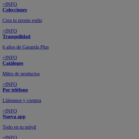
+INFO
Colecciones
Crea tu propio estilo
+INFO
Tranquilidad
6 años de Garantía Plus
+INFO
Catálogos
Miles de productos
+INFO
Por teléfono
Llámanos y compra
+INFO
Nueva app
Todo en tu móvil
+INFO