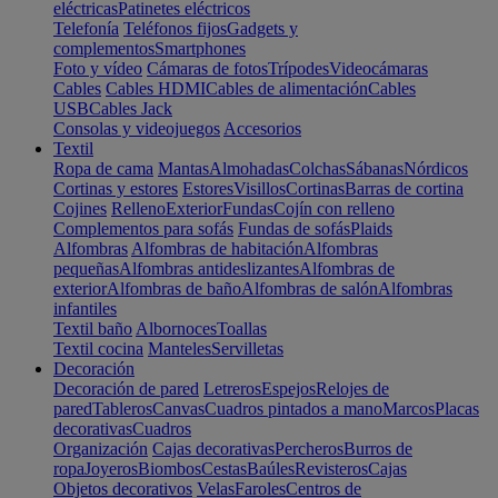
eléctricas
Patinetes eléctricos
Telefonía
Teléfonos fijos
Gadgets y
complementos
Smartphones
Foto y vídeo
Cámaras de fotos
Trípodes
Videocámaras
Cables
Cables HDMI
Cables de alimentación
Cables
USB
Cables Jack
Consolas y videojuegos
Accesorios
Textil
Ropa de cama
Mantas
Almohadas
Colchas
Sábanas
Nórdicos
Cortinas y estores
Estores
Visillos
Cortinas
Barras de cortina
Cojines
Relleno
Exterior
Fundas
Cojín con relleno
Complementos para sofás
Fundas de sofás
Plaids
Alfombras
Alfombras de habitación
Alfombras
pequeñas
Alfombras antideslizantes
Alfombras de
exterior
Alfombras de baño
Alfombras de salón
Alfombras
infantiles
Textil baño
Albornoces
Toallas
Textil cocina
Manteles
Servilletas
Decoración
Decoración de pared
Letreros
Espejos
Relojes de
pared
Tableros
Canvas
Cuadros pintados a mano
Marcos
Placas
decorativas
Cuadros
Organización
Cajas decorativas
Percheros
Burros de
ropa
Joyeros
Biombos
Cestas
Baúles
Revisteros
Cajas
Objetos decorativos
Velas
Faroles
Centros de