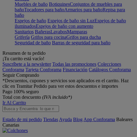
Muebles de baño
Botiquines
Conjuntos de muebles para
baño
Tocadores para baño
Armarios para baño
Repisa para
baño
Espejos de baño
Espejos de baño sin Luz
Espejos de baño
iluminados
Espejos de baño con aumento
Sanitarios
Bañeras
Lavabos
Mamparas
Grifería
Grifos para cocina
Grifos para ducha
Seguridad de baño
Barras de seguridad para baño
Resumen de tu pedido
¡Tu carrito está vacío!
Suscríbete a la newsletter
Todas las promociones
Colecciones
Conforama
Tarjeta Conforama
Financiación
Catálogos Conforama
Seguir Comprando
*Descuentos, cupones y servicios son aplicados en el carrito. Haz
clic en Tramitar Pedido para ver estos descuentos e importes
Pago 100% seguro
Total con descuento
(IVA incluido*)
Ir Al Carrito
Estado de mi pedido
Tiendas
Ayuda
Blog
App Conforama
Baleares
Canarias