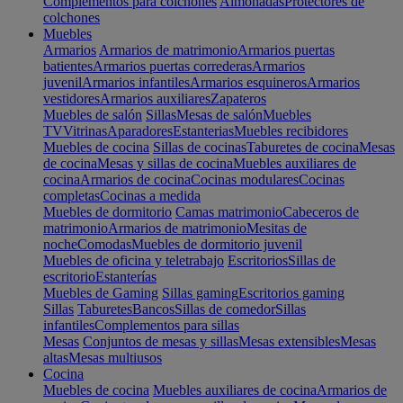
Complementos para colchones
Almohadas
Protectores de
colchones
Muebles
Armarios
Armarios de matrimonio
Armarios puertas
batientes
Armarios puertas correderas
Armarios
juvenil
Armarios infantiles
Armarios esquineros
Armarios
vestidores
Armarios auxiliares
Zapateros
Muebles de salón
Sillas
Mesas de salón
Muebles
TV
Vitrinas
Aparadores
Estanterias
Muebles recibidores
Muebles de cocina
Sillas de cocinas
Taburetes de cocina
Mesas
de cocina
Mesas y sillas de cocina
Muebles auxiliares de
cocina
Armarios de cocina
Cocinas modulares
Cocinas
completas
Cocinas a medida
Muebles de dormitorio
Camas matrimonio
Cabeceros de
matrimonio
Armarios de matrimonio
Mesitas de
noche
Comodas
Muebles de dormitorio juvenil
Muebles de oficina y teletrabajo
Escritorios
Sillas de
escritorio
Estanterías
Muebles de Gaming
Sillas gaming
Escritorios gaming
Sillas
Taburetes
Bancos
Sillas de comedor
Sillas
infantiles
Complementos para sillas
Mesas
Conjuntos de mesas y sillas
Mesas extensibles
Mesas
altas
Mesas multiusos
Cocina
Muebles de cocina
Muebles auxiliares de cocina
Armarios de