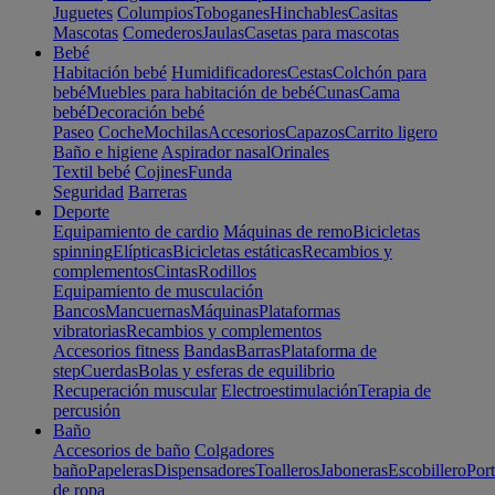
Juguetes
Columpios
Toboganes
Hinchables
Casitas
Mascotas
Comederos
Jaulas
Casetas para mascotas
Bebé
Habitación bebé
Humidificadores
Cestas
Colchón para
bebé
Muebles para habitación de bebé
Cunas
Cama
bebé
Decoración bebé
Paseo
Coche
Mochilas
Accesorios
Capazos
Carrito ligero
Baño e higiene
Aspirador nasal
Orinales
Textil bebé
Cojines
Funda
Seguridad
Barreras
Deporte
Equipamiento de cardio
Máquinas de remo
Bicicletas
spinning
Elípticas
Bicicletas estáticas
Recambios y
complementos
Cintas
Rodillos
Equipamiento de musculación
Bancos
Mancuernas
Máquinas
Plataformas
vibratorias
Recambios y complementos
Accesorios fitness
Bandas
Barras
Plataforma de
step
Cuerdas
Bolas y esferas de equilibrio
Recuperación muscular
Electroestimulación
Terapia de
percusión
Baño
Accesorios de baño
Colgadores
baño
Papeleras
Dispensadores
Toalleros
Jaboneras
Escobillero
Port
de ropa