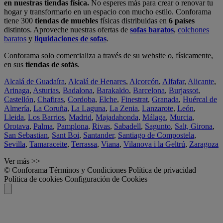
en nuestras tiendas física.
No esperes más para crear o renovar tu
hogar y transformarlo en un espacio con mucho estilo. Conforama
tiene 300
tiendas de muebles
físicas distribuidas en
6 países
distintos. Aproveche nuestras ofertas de
sofas baratos
,
colchones
baratos
y
liquidaciones de sofas
.
Conforama solo comercializa a través de su website o, físicamente,
en sus
tiendas de sofás
.
Alcalá de Guadaíra
,
Alcalá de Henares
,
Alcorcón
,
Alfafar
,
Alicante
,
Arinaga
,
Asturias
,
Badalona
,
Barakaldo
,
Barcelona
,
Burjassot
,
Castellón
,
Chafiras
,
Cordoba
,
Elche
,
Finestrat
,
Granada
,
Huércal de
Almería
,
La Coruña
,
La Laguna
,
La Zenia
,
Lanzarote
,
León
,
Lleida
,
Los Barrios
,
Madrid
,
Majadahonda
,
Málaga
,
Murcia
,
Orotava
,
Palma
,
Pamplona
,
Rivas
,
Sabadell
,
Sagunto
,
Salt, Girona
,
San Sebastian
,
Sant Boi
,
Santander
,
Santiago de Compostela
,
Sevilla
,
Tamaraceite
,
Terrassa
,
Viana
,
Vilanova i la Geltrú
,
Zaragoza
Ver más >>
© Conforama
Términos y Condiciones
Política de privacidad
Política de cookies
Configuración de Cookies