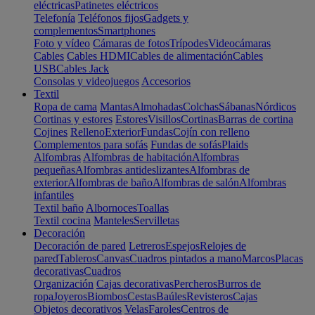
eléctricas
Patinetes eléctricos
Telefonía
Teléfonos fijos
Gadgets y
complementos
Smartphones
Foto y vídeo
Cámaras de fotos
Trípodes
Videocámaras
Cables
Cables HDMI
Cables de alimentación
Cables
USB
Cables Jack
Consolas y videojuegos
Accesorios
Textil
Ropa de cama
Mantas
Almohadas
Colchas
Sábanas
Nórdicos
Cortinas y estores
Estores
Visillos
Cortinas
Barras de cortina
Cojines
Relleno
Exterior
Fundas
Cojín con relleno
Complementos para sofás
Fundas de sofás
Plaids
Alfombras
Alfombras de habitación
Alfombras
pequeñas
Alfombras antideslizantes
Alfombras de
exterior
Alfombras de baño
Alfombras de salón
Alfombras
infantiles
Textil baño
Albornoces
Toallas
Textil cocina
Manteles
Servilletas
Decoración
Decoración de pared
Letreros
Espejos
Relojes de
pared
Tableros
Canvas
Cuadros pintados a mano
Marcos
Placas
decorativas
Cuadros
Organización
Cajas decorativas
Percheros
Burros de
ropa
Joyeros
Biombos
Cestas
Baúles
Revisteros
Cajas
Objetos decorativos
Velas
Faroles
Centros de