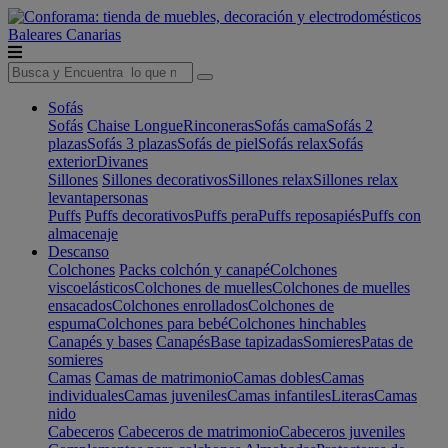
Baleares
Canarias
Sofás
Sofás
Chaise Longue
Rinconeras
Sofás cama
Sofás 2
plazas
Sofás 3 plazas
Sofás de piel
Sofás relax
Sofás
exterior
Divanes
Sillones
Sillones decorativos
Sillones relax
Sillones relax
levantapersonas
Puffs
Puffs decorativos
Puffs pera
Puffs reposapiés
Puffs con
almacenaje
Descanso
Colchones
Packs colchón y canapé
Colchones
viscoelásticos
Colchones de muelles
Colchones de muelles
ensacados
Colchones enrollados
Colchones de
espuma
Colchones para bebé
Colchones hinchables
Canapés y bases
Canapés
Base tapizadas
Somieres
Patas de
somieres
Camas
Camas de matrimonio
Camas dobles
Camas
individuales
Camas juveniles
Camas infantiles
Literas
Camas
nido
Cabeceros
Cabeceros de matrimonio
Cabeceros juveniles