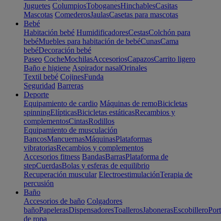
Juguetes
Columpios
Toboganes
Hinchables
Casitas
Mascotas
Comederos
Jaulas
Casetas para mascotas
Bebé
Habitación bebé
Humidificadores
Cestas
Colchón para
bebé
Muebles para habitación de bebé
Cunas
Cama
bebé
Decoración bebé
Paseo
Coche
Mochilas
Accesorios
Capazos
Carrito ligero
Baño e higiene
Aspirador nasal
Orinales
Textil bebé
Cojines
Funda
Seguridad
Barreras
Deporte
Equipamiento de cardio
Máquinas de remo
Bicicletas
spinning
Elípticas
Bicicletas estáticas
Recambios y
complementos
Cintas
Rodillos
Equipamiento de musculación
Bancos
Mancuernas
Máquinas
Plataformas
vibratorias
Recambios y complementos
Accesorios fitness
Bandas
Barras
Plataforma de
step
Cuerdas
Bolas y esferas de equilibrio
Recuperación muscular
Electroestimulación
Terapia de
percusión
Baño
Accesorios de baño
Colgadores
baño
Papeleras
Dispensadores
Toalleros
Jaboneras
Escobillero
Port
de ropa