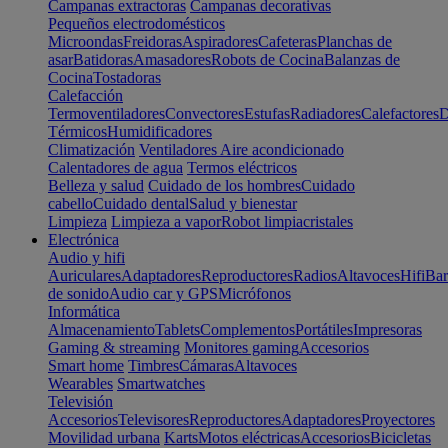
Campanas extractoras
Campanas decorativas
Pequeños electrodomésticos
Microondas
Freidoras
Aspiradores
Cafeteras
Planchas de
asar
Batidoras
Amasadores
Robots de Cocina
Balanzas de
Cocina
Tostadoras
Calefacción
Termoventiladores
Convectores
Estufas
Radiadores
Calefactores
D
Térmicos
Humidificadores
Climatización
Ventiladores
Aire acondicionado
Calentadores de agua
Termos eléctricos
Belleza y salud
Cuidado de los hombres
Cuidado
cabello
Cuidado dental
Salud y bienestar
Limpieza
Limpieza a vapor
Robot limpiacristales
Electrónica
Audio y hifi
Auriculares
Adaptadores
Reproductores
Radios
Altavoces
Hifi
Bar
de sonido
Audio car y GPS
Micrófonos
Informática
Almacenamiento
Tablets
Complementos
Portátiles
Impresoras
Gaming & streaming
Monitores gaming
Accesorios
Smart home
Timbres
Cámaras
Altavoces
Wearables
Smartwatches
Televisión
Accesorios
Televisores
Reproductores
Adaptadores
Proyectores
Movilidad urbana
Karts
Motos eléctricas
Accesorios
Bicicletas