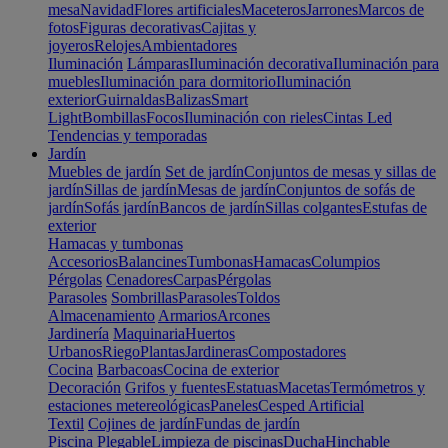
mesa
Navidad
Flores artificiales
Maceteros
Jarrones
Marcos de
fotos
Figuras decorativas
Cajitas y
joyeros
Relojes
Ambientadores
Iluminación
Lámparas
Iluminación decorativa
Iluminación para
muebles
Iluminación para dormitorio
Iluminación
exterior
Guirnaldas
Balizas
Smart
Light
Bombillas
Focos
Iluminación con rieles
Cintas Led
Tendencias y temporadas
Jardín
Muebles de jardín
Set de jardín
Conjuntos de mesas y sillas de
jardín
Sillas de jardín
Mesas de jardín
Conjuntos de sofás de
jardín
Sofás jardín
Bancos de jardín
Sillas colgantes
Estufas de
exterior
Hamacas y tumbonas
Accesorios
Balancines
Tumbonas
Hamacas
Columpios
Pérgolas
Cenadores
Carpas
Pérgolas
Parasoles
Sombrillas
Parasoles
Toldos
Almacenamiento
Armarios
Arcones
Jardinería
Maquinaria
Huertos
Urbanos
Riego
Plantas
Jardineras
Compostadores
Cocina
Barbacoas
Cocina de exterior
Decoración
Grifos y fuentes
Estatuas
Macetas
Termómetros y
estaciones metereológicas
Paneles
Cesped Artificial
Textil
Cojines de jardín
Fundas de jardín
Piscina
Plegable
Limpieza de piscinas
Ducha
Hinchable