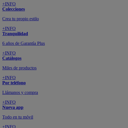
+INFO
Colecciones
Crea tu propio estilo
+INFO
Tranquilidad
6 años de Garantía Plus
+INFO
Catálogos
Miles de productos
+INFO
Por teléfono
Llámanos y compra
+INFO
Nueva app
Todo en tu móvil
+INFO