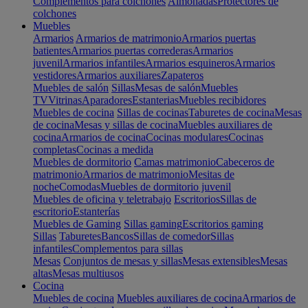
Complementos para colchones
Almohadas
Protectores de
colchones
Muebles
Armarios
Armarios de matrimonio
Armarios puertas
batientes
Armarios puertas correderas
Armarios
juvenil
Armarios infantiles
Armarios esquineros
Armarios
vestidores
Armarios auxiliares
Zapateros
Muebles de salón
Sillas
Mesas de salón
Muebles
TV
Vitrinas
Aparadores
Estanterias
Muebles recibidores
Muebles de cocina
Sillas de cocinas
Taburetes de cocina
Mesas
de cocina
Mesas y sillas de cocina
Muebles auxiliares de
cocina
Armarios de cocina
Cocinas modulares
Cocinas
completas
Cocinas a medida
Muebles de dormitorio
Camas matrimonio
Cabeceros de
matrimonio
Armarios de matrimonio
Mesitas de
noche
Comodas
Muebles de dormitorio juvenil
Muebles de oficina y teletrabajo
Escritorios
Sillas de
escritorio
Estanterías
Muebles de Gaming
Sillas gaming
Escritorios gaming
Sillas
Taburetes
Bancos
Sillas de comedor
Sillas
infantiles
Complementos para sillas
Mesas
Conjuntos de mesas y sillas
Mesas extensibles
Mesas
altas
Mesas multiusos
Cocina
Muebles de cocina
Muebles auxiliares de cocina
Armarios de