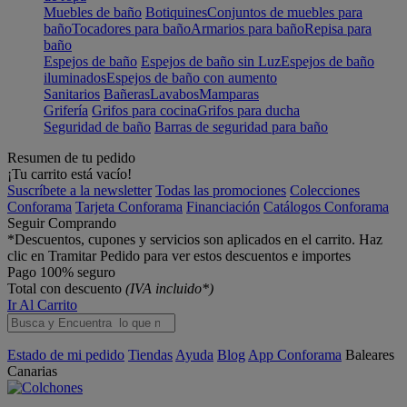
Muebles de baño
Botiquines
Conjuntos de muebles para
baño
Tocadores para baño
Armarios para baño
Repisa para
baño
Espejos de baño
Espejos de baño sin Luz
Espejos de baño
iluminados
Espejos de baño con aumento
Sanitarios
Bañeras
Lavabos
Mamparas
Grifería
Grifos para cocina
Grifos para ducha
Seguridad de baño
Barras de seguridad para baño
Resumen de tu pedido
¡Tu carrito está vacío!
Suscríbete a la newsletter
Todas las promociones
Colecciones
Conforama
Tarjeta Conforama
Financiación
Catálogos Conforama
Seguir Comprando
*Descuentos, cupones y servicios son aplicados en el carrito. Haz
clic en Tramitar Pedido para ver estos descuentos e importes
Pago 100% seguro
Total con descuento
(IVA incluido*)
Ir Al Carrito
Estado de mi pedido
Tiendas
Ayuda
Blog
App Conforama
Baleares
Canarias