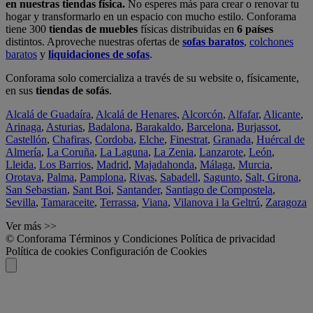
en nuestras tiendas física.
No esperes más para crear o renovar tu
hogar y transformarlo en un espacio con mucho estilo. Conforama
tiene 300
tiendas de muebles
físicas distribuidas en
6 países
distintos. Aproveche nuestras ofertas de
sofas baratos
,
colchones
baratos
y
liquidaciones de sofas
.
Conforama solo comercializa a través de su website o, físicamente,
en sus
tiendas de sofás
.
Alcalá de Guadaíra
,
Alcalá de Henares
,
Alcorcón
,
Alfafar
,
Alicante
,
Arinaga
,
Asturias
,
Badalona
,
Barakaldo
,
Barcelona
,
Burjassot
,
Castellón
,
Chafiras
,
Cordoba
,
Elche
,
Finestrat
,
Granada
,
Huércal de
Almería
,
La Coruña
,
La Laguna
,
La Zenia
,
Lanzarote
,
León
,
Lleida
,
Los Barrios
,
Madrid
,
Majadahonda
,
Málaga
,
Murcia
,
Orotava
,
Palma
,
Pamplona
,
Rivas
,
Sabadell
,
Sagunto
,
Salt, Girona
,
San Sebastian
,
Sant Boi
,
Santander
,
Santiago de Compostela
,
Sevilla
,
Tamaraceite
,
Terrassa
,
Viana
,
Vilanova i la Geltrú
,
Zaragoza
Ver más >>
© Conforama
Términos y Condiciones
Política de privacidad
Política de cookies
Configuración de Cookies