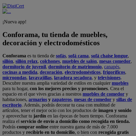
¡Nueva app!
Conforama, tu tienda de muebles,
decoración y electrodomésticos
Conforama
es tu tienda de
sofás
,
sofá cama
,
sofá chaise longue
,
sillón
,
sillón relax
,
colchones
,
muebles de salón
,
mesas comedor
,
dormitorio de juvenil
,
dormitorio de matrimonio
,
canapés
,
cocinas a medida
,
decoración
,
electrodomésticos
,
frigoríficos
,
microondas
,
lavavajillas
,
lavadora secadora
, y
televisiones
.
Descubre nuestra amplia variedad de estilos en cualquier
muebles
para tu hogar,
con los mejores precios y promociones
. Crea el
espacio en el que vives gracias a nuestros
muebles de comedor
y
habitaciones,
armarios
y
zapateros
,
mesas de comedor
y
sillas de
escritorio
. Además, podrás decorar tu casa con multitud de
artículos, tener el mejor ocio con los productos de
imagen y sonido
y aprovechar tu
jardín
en las épocas de buen tiempo. Conforama
realiza el
servicio de envío a domicilio como recogida en tienda.
Podrás
comprar online
entre nuestra gama de más de 7.000
productos y
recibirlo en tu domicilio
, o bien con
recogida gratis