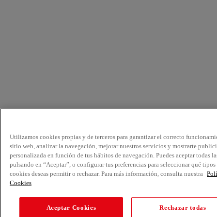
Utilizamos cookies propias y de terceros para garantizar el correcto funcionami
sitio web, analizar la navegación, mejorar nuestros servicios y mostrarte public
personalizada en función de tus hábitos de navegación. Puedes aceptar todas la
pulsando en “Aceptar”, o configurar tus preferencias para seleccionar qué tipos
cookies deseas permitir o rechazar. Para más información, consulta nuestra
Pol
Cookies
Aceptar Cookies
Rechazar todas