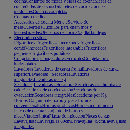
cocina
Conjuntos de mesas y sillas de cocina
Mesas de
cocina
Sillas de cocina
Taburetes de cocina
Cocinas
modulares
Cocinas completas
Cocinas a medida
Accesorios de cocina
Menaje
Servicio de
mesa
Cubertería
Cuchillos para chef
Vinos y
licores
Botellas
Utensilios de cocina
Vajilla
Bandejas
Electrodomésticos
Frigoríficos
Frigoríficos americanos
Frigoríficos
combi
Vinotecas
Frigoríficos integrables
Frigoríficos
pequeños
Frigoríficos portátiles
Congeladores
Congeladores verticales
Congeladores
horizontales
Lavadoras
Lavadoras de carga frontal
Lavadoras de carga
superior
Lavadoras - Secadoras
Lavadoras
integrables
Lavadoras por kg
Secadoras
Lavadoras - Secadoras
Secadoras con bomba de
calor
Secadoras de condensación
Secadoras de
evacuación
Secadoras integrables
Secadoras por Kg
Hornos
Conjunto de horno y placa
Hornos
convencionales
Hornos pirolíticos
Hornos multifunción
Placas de cocina
Conjunto de horno y
placa
Vitrocerámica
Placas de inducción
Placas de gas
Lavavajillas
Lavavajillas 60cm
Lavavajillas 45cm
Lavavajillas
integrables