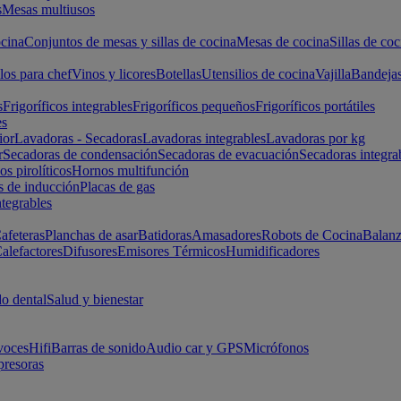
s
Mesas multiusos
cina
Conjuntos de mesas y sillas de cocina
Mesas de cocina
Sillas de coc
los para chef
Vinos y licores
Botellas
Utensilios de cocina
Vajilla
Bandeja
s
Frigoríficos integrables
Frigoríficos pequeños
Frigoríficos portátiles
es
ior
Lavadoras - Secadoras
Lavadoras integrables
Lavadoras por kg
r
Secadoras de condensación
Secadoras de evacuación
Secadoras integra
s pirolíticos
Hornos multifunción
s de inducción
Placas de gas
ntegrables
afeteras
Planchas de asar
Batidoras
Amasadores
Robots de Cocina
Balanz
alefactores
Difusores
Emisores Térmicos
Humidificadores
o dental
Salud y bienestar
voces
Hifi
Barras de sonido
Audio car y GPS
Micrófonos
presoras