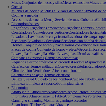
Mesas
Conjuntos de mesas y sillas
Mesas extensibles
Mesas alta
Cocina
Muebles de cocina
Muebles auxiliares de cocina
Armarios de co
Cocinas a medida
Accesorios de cocina
Menaje
Servicio de mesa
Cubertería
Cuchil
Electrodomésticos
Frigoríficos
Frigoríficos americanos
Frigoríficos combi
Vinoteca
Congeladores
Congeladores verticales
Congeladores horizontal
Lavadoras
Lavadoras de carga frontal
Lavadoras de carga super
Secadoras
Lavadoras - Secadoras
Secadoras con bomba de calo
Hornos
Conjunto de horno y placa
Hornos convencionales
Horno
Placas de cocina
Conjunto de horno y placa
Vitrocerámica
Placa
Lavavajillas
Lavavajillas 60cm
Lavavajillas 45cm
Lavavajillas i
Campanas extractoras
Campanas decorativas
Pequeños electrodomésticos
Microondas
Freidoras
Aspiradores
C
Calefacción
Termoventiladores
Convectores
Estufas
Radiadores
C
Climatización
Ventiladores
Aire acondicionado
Calentadores de agua
Termos eléctricos
Belleza y salud
Cuidado de los hombres
Cuidado cabello
Cuidad
Limpieza
Limpieza a vapor
Robot limpiacristales
Electrónica
Audio y hifi
Auriculares
Adaptadores
Reproductores
Radios
Alta
Informática
Almacenamiento
Tablets
Complementos
Portátiles
Im
Gaming & streaming
Monitores gaming
Accesorios
Smart home
Timbres
Cámaras
Altavoces