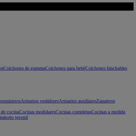
os
Colchones de espuma
Colchones para bebé
Colchones hinchables
esquineros
Armarios vestidores
Armarios auxiliares
Zapateros
 de cocina
Cocinas modulares
Cocinas completas
Cocinas a medida
mitorio juvenil