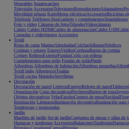
Wearables
Smartwatches
Televisión
Accesorios
Televisores
Reproductores
Adaptadores
Pr
Movilidad urbana
Karts
Motos eléctricas
Accesorios
Bicicletas el
Telefonía
Teléfonos fijos
Gadgets y complementos
Smartphones
Foto y vídeo
Cámaras de fotos
Trípodes
Videocámaras
Cables
Cables HDMI
Cables de alimentación
Cables USB
Cable
Consolas y videojuegos
Accesorios
Textil
Ropa de cama
Mantas
Almohadas
Colchas
Sábanas
Nórdicos
Cortinas y estores
Estores
Visillos
Cortinas
Barras de cortina
Cojines
Relleno
Exterior
Fundas
Cojín con relleno
Complementos para sofás
Fundas de sofás
Plaids
Alfombras
Alfombras de habitación
Alfombras pequeñas
Alfomb
Textil baño
Albornoces
Toallas
Textil cocina
Manteles
Servilletas
Decoración
Decoración de pared
Letreros
Espejos
Relojes de pared
Tableros
Organización
Cajas decorativas
Percheros
Burros de ropa
Joyero
Objetos decorativos
Velas
Faroles
Centros de mesa
Navidad
Flore
Iluminación
Lámparas
Iluminación decorativa
Iluminación para 
Tendencias y temporadas
Jardín
Muebles de jardín
Set de jardín
Conjuntos de mesas y sillas de j
Hamacas y tumbonas
Accesorios
Balancines
Tumbonas
Hamaca
Pérgolas
Cenadores
Carpas
Pérgolas