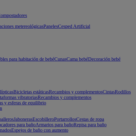
ompostadores
aciones metereológicas
Paneles
Cesped Artificial
les para habitación de bebé
Cunas
Cama bebé
Decoración bebé
lípticas
Bicicletas estáticas
Recambios y complementos
Cintas
Rodillos
taformas vibratorias
Recambios y complementos
s y esferas de equilibrio
ón
alleros
Jaboneras
Escobillero
Portarrollos
Cestas de ropa
cadores para baño
Armarios para baño
Repisa para baño
inados
Espejos de baño con aumento