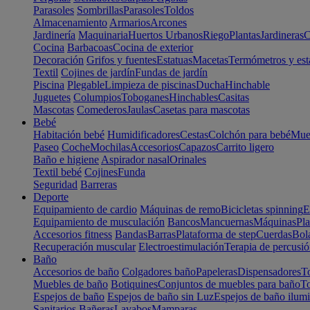
Parasoles
Sombrillas
Parasoles
Toldos
Almacenamiento
Armarios
Arcones
Jardinería
Maquinaria
Huertos Urbanos
Riego
Plantas
Jardineras
C
Cocina
Barbacoas
Cocina de exterior
Decoración
Grifos y fuentes
Estatuas
Macetas
Termómetros y est
Textil
Cojines de jardín
Fundas de jardín
Piscina
Plegable
Limpieza de piscinas
Ducha
Hinchable
Juguetes
Columpios
Toboganes
Hinchables
Casitas
Mascotas
Comederos
Jaulas
Casetas para mascotas
Bebé
Habitación bebé
Humidificadores
Cestas
Colchón para bebé
Mueb
Paseo
Coche
Mochilas
Accesorios
Capazos
Carrito ligero
Baño e higiene
Aspirador nasal
Orinales
Textil bebé
Cojines
Funda
Seguridad
Barreras
Deporte
Equipamiento de cardio
Máquinas de remo
Bicicletas spinning
E
Equipamiento de musculación
Bancos
Mancuernas
Máquinas
Pla
Accesorios fitness
Bandas
Barras
Plataforma de step
Cuerdas
Bola
Recuperación muscular
Electroestimulación
Terapia de percusi
Baño
Accesorios de baño
Colgadores baño
Papeleras
Dispensadores
To
Muebles de baño
Botiquines
Conjuntos de muebles para baño
To
Espejos de baño
Espejos de baño sin Luz
Espejos de baño ilum
Sanitarios
Bañeras
Lavabos
Mamparas