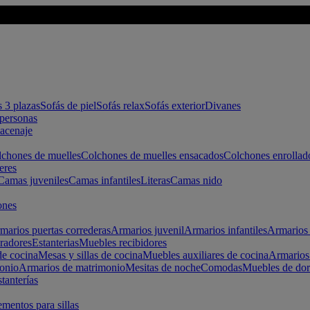
s 3 plazas
Sofás de piel
Sofás relax
Sofás exterior
Divanes
apersonas
macenaje
chones de muelles
Colchones de muelles ensacados
Colchones enrollad
eres
Camas juveniles
Camas infantiles
Literas
Camas nido
ones
marios puertas correderas
Armarios juvenil
Armarios infantiles
Armarios 
radores
Estanterias
Muebles recibidores
e cocina
Mesas y sillas de cocina
Muebles auxiliares de cocina
Armarios
onio
Armarios de matrimonio
Mesitas de noche
Comodas
Muebles de dor
tanterías
entos para sillas