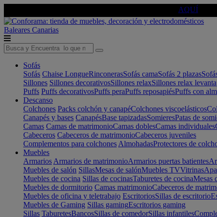
🔵Cambia tu electro con
-10% EXTRA
de descuento ☑️
AQUÍ
Baleares
Canarias
Sofás
Sofás
Chaise Longue
Rinconeras
Sofás cama
Sofás 2 plazas
Sofá
Sillones
Sillones decorativos
Sillones relax
Sillones relax levant
Puffs
Puffs decorativos
Puffs pera
Puffs reposapiés
Puffs con al
Descanso
Colchones
Packs colchón y canapé
Colchones viscoelásticos
Col
Canapés y bases
Canapés
Base tapizadas
Somieres
Patas de somi
Camas
Camas de matrimonio
Camas dobles
Camas individuales
Cabeceros
Cabeceros de matrimonio
Cabeceros juveniles
Complementos para colchones
Almohadas
Protectores de colch
Muebles
Armarios
Armarios de matrimonio
Armarios puertas batientes
Ar
Muebles de salón
Sillas
Mesas de salón
Muebles TV
Vitrinas
Apa
Muebles de cocina
Sillas de cocinas
Taburetes de cocina
Mesas d
Muebles de dormitorio
Camas matrimonio
Cabeceros de matrim
Muebles de oficina y teletrabajo
Escritorios
Sillas de escritorio
Es
Muebles de Gaming
Sillas gaming
Escritorios gaming
Sillas
Taburetes
Bancos
Sillas de comedor
Sillas infantiles
Complem