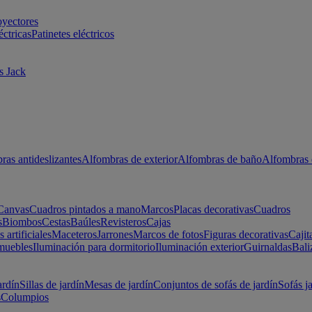
oyectores
éctricas
Patinetes eléctricos
s Jack
ras antideslizantes
Alfombras de exterior
Alfombras de baño
Alfombras 
Canvas
Cuadros pintados a mano
Marcos
Placas decorativas
Cuadros
s
Biombos
Cestas
Baúles
Revisteros
Cajas
s artificiales
Maceteros
Jarrones
Marcos de fotos
Figuras decorativas
Cajit
muebles
Iluminación para dormitorio
Iluminación exterior
Guirnaldas
Bali
ardín
Sillas de jardín
Mesas de jardín
Conjuntos de sofás de jardín
Sofás j
s
Columpios