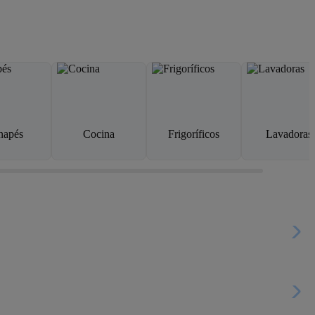
napés
Cocina
Frigoríficos
Lavadoras