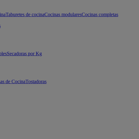
ina
Taburetes de cocina
Cocinas modulares
Cocinas completas
s
bles
Secadoras por Kg
as de Cocina
Tostadoras