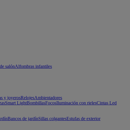
de salón
Alfombras infantiles
as y joyeros
Relojes
Ambientadores
zas
Smart Light
Bombillas
Focos
Iluminación con rieles
Cintas Led
ardín
Bancos de jardín
Sillas colgantes
Estufas de exterior