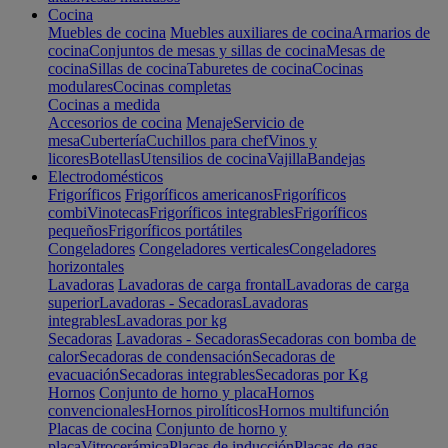
Cocina
Muebles de cocina
Muebles auxiliares de cocina
Armarios de
cocina
Conjuntos de mesas y sillas de cocina
Mesas de
cocina
Sillas de cocina
Taburetes de cocina
Cocinas
modulares
Cocinas completas
Cocinas a medida
Accesorios de cocina
Menaje
Servicio de
mesa
Cubertería
Cuchillos para chef
Vinos y
licores
Botellas
Utensilios de cocina
Vajilla
Bandejas
Electrodomésticos
Frigoríficos
Frigoríficos americanos
Frigoríficos
combi
Vinotecas
Frigoríficos integrables
Frigoríficos
pequeños
Frigoríficos portátiles
Congeladores
Congeladores verticales
Congeladores
horizontales
Lavadoras
Lavadoras de carga frontal
Lavadoras de carga
superior
Lavadoras - Secadoras
Lavadoras
integrables
Lavadoras por kg
Secadoras
Lavadoras - Secadoras
Secadoras con bomba de
calor
Secadoras de condensación
Secadoras de
evacuación
Secadoras integrables
Secadoras por Kg
Hornos
Conjunto de horno y placa
Hornos
convencionales
Hornos pirolíticos
Hornos multifunción
Placas de cocina
Conjunto de horno y
placa
Vitrocerámica
Placas de inducción
Placas de gas