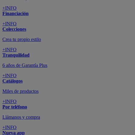
+INFO
Financiación
+INFO
Colecciones
Crea tu propio estilo
+INFO
Tranquilidad
6 años de Garantía Plus
+INFO
Catálogos
Miles de productos
+INFO
Por teléfono
Llámanos y compra
+INFO
Nueva app