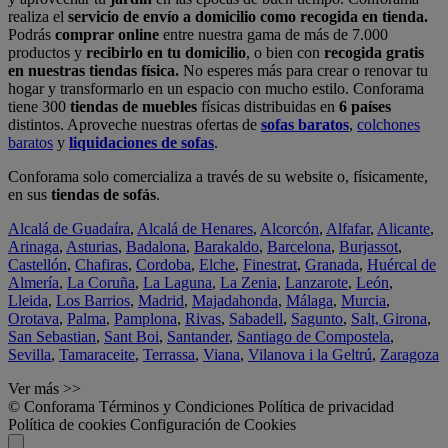
realiza el
servicio de envío a domicilio como recogida en tienda.
Podrás
comprar online
entre nuestra gama de más de 7.000
productos y
recibirlo en tu domicilio
, o bien con
recogida gratis
en nuestras tiendas física.
No esperes más para crear o renovar tu
hogar y transformarlo en un espacio con mucho estilo. Conforama
tiene 300
tiendas de muebles
físicas distribuidas en
6 países
distintos. Aproveche nuestras ofertas de
sofas baratos
,
colchones
baratos
y
liquidaciones de sofas
.
Conforama solo comercializa a través de su website o, físicamente,
en sus
tiendas de sofás
.
Alcalá de Guadaíra
,
Alcalá de Henares
,
Alcorcón
,
Alfafar
,
Alicante
,
Arinaga
,
Asturias
,
Badalona
,
Barakaldo
,
Barcelona
,
Burjassot
,
Castellón
,
Chafiras
,
Cordoba
,
Elche
,
Finestrat
,
Granada
,
Huércal de
Almería
,
La Coruña
,
La Laguna
,
La Zenia
,
Lanzarote
,
León
,
Lleida
,
Los Barrios
,
Madrid
,
Majadahonda
,
Málaga
,
Murcia
,
Orotava
,
Palma
,
Pamplona
,
Rivas
,
Sabadell
,
Sagunto
,
Salt, Girona
,
San Sebastian
,
Sant Boi
,
Santander
,
Santiago de Compostela
,
Sevilla
,
Tamaraceite
,
Terrassa
,
Viana
,
Vilanova i la Geltrú
,
Zaragoza
Ver más >>
© Conforama
Términos y Condiciones
Política de privacidad
Política de cookies
Configuración de Cookies