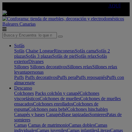
🔵Cambia tu electro con
-10% EXTRA
de descuento ☑️
AQUÍ
Baleares
Canarias
Sofás
Sofás
Chaise Longue
Rinconeras
Sofás cama
Sofás 2
plazas
Sofás 3 plazas
Sofás de piel
Sofás relax
Sofás
exterior
Divanes
Sillones
Sillones decorativos
Sillones relax
Sillones relax
levantapersonas
Puffs
Puffs decorativos
Puffs pera
Puffs reposapiés
Puffs con
almacenaje
Descanso
Colchones
Packs colchón y canapé
Colchones
viscoelásticos
Colchones de muelles
Colchones de muelles
ensacados
Colchones enrollados
Colchones de
espuma
Colchones para bebé
Colchones hinchables
Canapés y bases
Canapés
Base tapizadas
Somieres
Patas de
somieres
Camas
Camas de matrimonio
Camas dobles
Camas
individuales
Camas juveniles
Camas infantiles
Literas
Camas