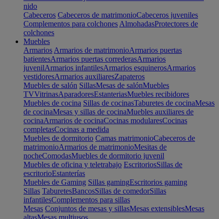
nido
Cabeceros
Cabeceros de matrimonio
Cabeceros juveniles
Complementos para colchones
Almohadas
Protectores de
colchones
Muebles
Armarios
Armarios de matrimonio
Armarios puertas
batientes
Armarios puertas correderas
Armarios
juvenil
Armarios infantiles
Armarios esquineros
Armarios
vestidores
Armarios auxiliares
Zapateros
Muebles de salón
Sillas
Mesas de salón
Muebles
TV
Vitrinas
Aparadores
Estanterias
Muebles recibidores
Muebles de cocina
Sillas de cocinas
Taburetes de cocina
Mesas
de cocina
Mesas y sillas de cocina
Muebles auxiliares de
cocina
Armarios de cocina
Cocinas modulares
Cocinas
completas
Cocinas a medida
Muebles de dormitorio
Camas matrimonio
Cabeceros de
matrimonio
Armarios de matrimonio
Mesitas de
noche
Comodas
Muebles de dormitorio juvenil
Muebles de oficina y teletrabajo
Escritorios
Sillas de
escritorio
Estanterías
Muebles de Gaming
Sillas gaming
Escritorios gaming
Sillas
Taburetes
Bancos
Sillas de comedor
Sillas
infantiles
Complementos para sillas
Mesas
Conjuntos de mesas y sillas
Mesas extensibles
Mesas
altas
Mesas multiusos