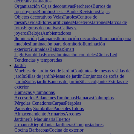
decorativas
Cuadros
Organización
Cajas decorativas
Percheros
Burros de
ropa
Joyeros
Biombos
Cestas
Baúles
Revisteros
Cajas
Objetos decorativos
Velas
Faroles
Centros de
mesa
Navidad
Flores artificiales
Maceteros
Jarrones
Marcos de
fotos
Figuras decorativas
Cajitas y
joyeros
Relojes
Ambientadores
Iluminación
Lámparas
Iluminación decorativa
Iluminación para
muebles
Iluminación para dormitorio
Iluminación
exterior
Guirnaldas
Balizas
Smart
Light
Bombillas
Focos
Iluminación con rieles
Cintas Led
Tendencias y temporadas
Jardín
Muebles de jardín
Set de jardín
Conjuntos de mesas y sillas de
jardín
Sillas de jardín
Mesas de jardín
Conjuntos de sofás de
jardín
Sofás jardín
Bancos de jardín
Sillas colgantes
Estufas de
exterior
Hamacas y tumbonas
Accesorios
Balancines
Tumbonas
Hamacas
Columpios
Pérgolas
Cenadores
Carpas
Pérgolas
Parasoles
Sombrillas
Parasoles
Toldos
Almacenamiento
Armarios
Arcones
Jardinería
Maquinaria
Huertos
Urbanos
Riego
Plantas
Jardineras
Compostadores
Cocina
Barbacoas
Cocina de exterior