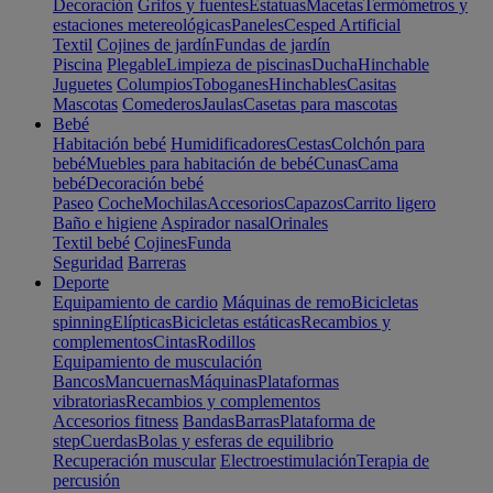
Decoración
Grifos y fuentes
Estatuas
Macetas
Termómetros y
estaciones metereológicas
Paneles
Cesped Artificial
Textil
Cojines de jardín
Fundas de jardín
Piscina
Plegable
Limpieza de piscinas
Ducha
Hinchable
Juguetes
Columpios
Toboganes
Hinchables
Casitas
Mascotas
Comederos
Jaulas
Casetas para mascotas
Bebé
Habitación bebé
Humidificadores
Cestas
Colchón para
bebé
Muebles para habitación de bebé
Cunas
Cama
bebé
Decoración bebé
Paseo
Coche
Mochilas
Accesorios
Capazos
Carrito ligero
Baño e higiene
Aspirador nasal
Orinales
Textil bebé
Cojines
Funda
Seguridad
Barreras
Deporte
Equipamiento de cardio
Máquinas de remo
Bicicletas
spinning
Elípticas
Bicicletas estáticas
Recambios y
complementos
Cintas
Rodillos
Equipamiento de musculación
Bancos
Mancuernas
Máquinas
Plataformas
vibratorias
Recambios y complementos
Accesorios fitness
Bandas
Barras
Plataforma de
step
Cuerdas
Bolas y esferas de equilibrio
Recuperación muscular
Electroestimulación
Terapia de
percusión