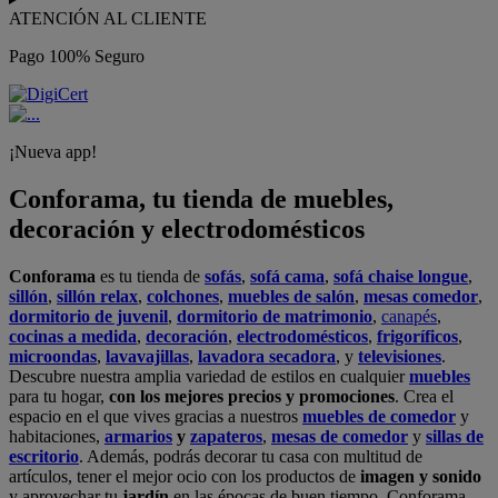
ATENCIÓN AL CLIENTE
Pago 100% Seguro
¡Nueva app!
Conforama, tu tienda de muebles,
decoración y electrodomésticos
Conforama
es tu tienda de
sofás
,
sofá cama
,
sofá chaise longue
,
sillón
,
sillón relax
,
colchones
,
muebles de salón
,
mesas comedor
,
dormitorio de juvenil
,
dormitorio de matrimonio
,
canapés
,
cocinas a medida
,
decoración
,
electrodomésticos
,
frigoríficos
,
microondas
,
lavavajillas
,
lavadora secadora
, y
televisiones
.
Descubre nuestra amplia variedad de estilos en cualquier
muebles
para tu hogar,
con los mejores precios y promociones
. Crea el
espacio en el que vives gracias a nuestros
muebles de comedor
y
habitaciones,
armarios
y
zapateros
,
mesas de comedor
y
sillas de
escritorio
. Además, podrás decorar tu casa con multitud de
artículos, tener el mejor ocio con los productos de
imagen y sonido
y aprovechar tu
jardín
en las épocas de buen tiempo. Conforama