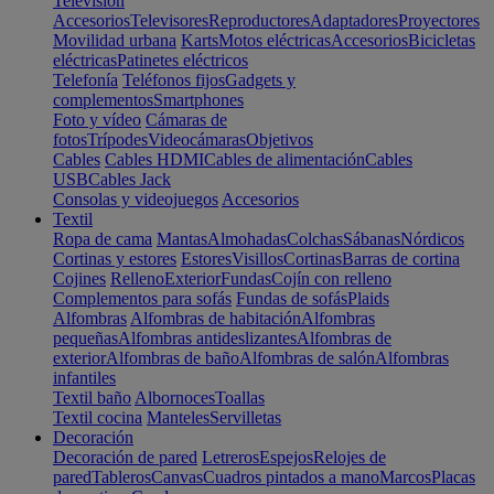
Televisión
Accesorios
Televisores
Reproductores
Adaptadores
Proyectores
Movilidad urbana
Karts
Motos eléctricas
Accesorios
Bicicletas
eléctricas
Patinetes eléctricos
Telefonía
Teléfonos fijos
Gadgets y
complementos
Smartphones
Foto y vídeo
Cámaras de
fotos
Trípodes
Videocámaras
Objetivos
Cables
Cables HDMI
Cables de alimentación
Cables
USB
Cables Jack
Consolas y videojuegos
Accesorios
Textil
Ropa de cama
Mantas
Almohadas
Colchas
Sábanas
Nórdicos
Cortinas y estores
Estores
Visillos
Cortinas
Barras de cortina
Cojines
Relleno
Exterior
Fundas
Cojín con relleno
Complementos para sofás
Fundas de sofás
Plaids
Alfombras
Alfombras de habitación
Alfombras
pequeñas
Alfombras antideslizantes
Alfombras de
exterior
Alfombras de baño
Alfombras de salón
Alfombras
infantiles
Textil baño
Albornoces
Toallas
Textil cocina
Manteles
Servilletas
Decoración
Decoración de pared
Letreros
Espejos
Relojes de
pared
Tableros
Canvas
Cuadros pintados a mano
Marcos
Placas