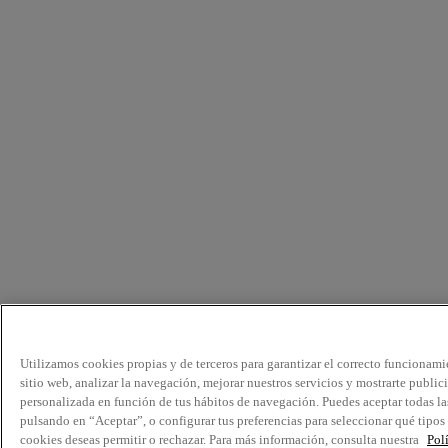
Utilizamos cookies propias y de terceros para garantizar el correcto funcionami
sitio web, analizar la navegación, mejorar nuestros servicios y mostrarte public
personalizada en función de tus hábitos de navegación. Puedes aceptar todas la
pulsando en “Aceptar”, o configurar tus preferencias para seleccionar qué tipos
cookies deseas permitir o rechazar. Para más información, consulta nuestra
Pol