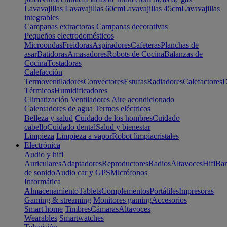
Lavavajillas
Lavavajillas 60cm
Lavavajillas 45cm
Lavavajillas
integrables
Campanas extractoras
Campanas decorativas
Pequeños electrodomésticos
Microondas
Freidoras
Aspiradores
Cafeteras
Planchas de
asar
Batidoras
Amasadores
Robots de Cocina
Balanzas de
Cocina
Tostadoras
Calefacción
Termoventiladores
Convectores
Estufas
Radiadores
Calefactores
D
Térmicos
Humidificadores
Climatización
Ventiladores
Aire acondicionado
Calentadores de agua
Termos eléctricos
Belleza y salud
Cuidado de los hombres
Cuidado
cabello
Cuidado dental
Salud y bienestar
Limpieza
Limpieza a vapor
Robot limpiacristales
Electrónica
Audio y hifi
Auriculares
Adaptadores
Reproductores
Radios
Altavoces
Hifi
Bar
de sonido
Audio car y GPS
Micrófonos
Informática
Almacenamiento
Tablets
Complementos
Portátiles
Impresoras
Gaming & streaming
Monitores gaming
Accesorios
Smart home
Timbres
Cámaras
Altavoces
Wearables
Smartwatches