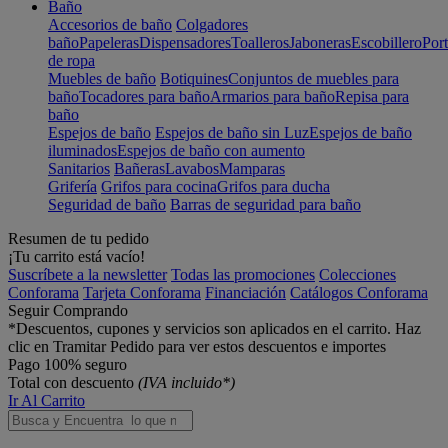
Baño
Accesorios de baño
Colgadores
baño
Papeleras
Dispensadores
Toalleros
Jaboneras
Escobillero
Port
de ropa
Muebles de baño
Botiquines
Conjuntos de muebles para
baño
Tocadores para baño
Armarios para baño
Repisa para
baño
Espejos de baño
Espejos de baño sin Luz
Espejos de baño
iluminados
Espejos de baño con aumento
Sanitarios
Bañeras
Lavabos
Mamparas
Grifería
Grifos para cocina
Grifos para ducha
Seguridad de baño
Barras de seguridad para baño
Resumen de tu pedido
¡Tu carrito está vacío!
Suscríbete a la newsletter
Todas las promociones
Colecciones
Conforama
Tarjeta Conforama
Financiación
Catálogos Conforama
Seguir Comprando
*Descuentos, cupones y servicios son aplicados en el carrito. Haz
clic en Tramitar Pedido para ver estos descuentos e importes
Pago 100% seguro
Total con descuento
(IVA incluido*)
Ir Al Carrito