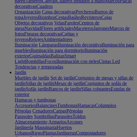
pared
Tableros
Canvas
Cuadros pintados a mano
Marcos
Placas
decorativas
Cuadros
Organización
Cajas decorativas
Percheros
Burros de
ropa
Joyeros
Biombos
Cestas
Baúles
Revisteros
Cajas
Objetos decorativos
Velas
Faroles
Centros de
mesa
Navidad
Flores artificiales
Maceteros
Jarrones
Marcos de
fotos
Figuras decorativas
Cajitas y
joyeros
Relojes
Ambientadores
Iluminación
Lámparas
Iluminación decorativa
Iluminación para
muebles
Iluminación para dormitorio
Iluminación
exterior
Guirnaldas
Balizas
Smart
Light
Bombillas
Focos
Iluminación con rieles
Cintas Led
Tendencias y temporadas
Jardín
Muebles de jardín
Set de jardín
Conjuntos de mesas y sillas de
jardín
Sillas de jardín
Mesas de jardín
Conjuntos de sofás de
jardín
Sofás jardín
Bancos de jardín
Sillas colgantes
Estufas de
exterior
Hamacas y tumbonas
Accesorios
Balancines
Tumbonas
Hamacas
Columpios
Pérgolas
Cenadores
Carpas
Pérgolas
Parasoles
Sombrillas
Parasoles
Toldos
Almacenamiento
Armarios
Arcones
Jardinería
Maquinaria
Huertos
Urbanos
Riego
Plantas
Jardineras
Compostadores