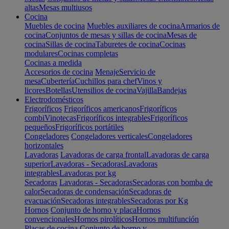
altas
Mesas multiusos
Cocina
Muebles de cocina
Muebles auxiliares de cocina
Armarios de
cocina
Conjuntos de mesas y sillas de cocina
Mesas de
cocina
Sillas de cocina
Taburetes de cocina
Cocinas
modulares
Cocinas completas
Cocinas a medida
Accesorios de cocina
Menaje
Servicio de
mesa
Cubertería
Cuchillos para chef
Vinos y
licores
Botellas
Utensilios de cocina
Vajilla
Bandejas
Electrodomésticos
Frigoríficos
Frigoríficos americanos
Frigoríficos
combi
Vinotecas
Frigoríficos integrables
Frigoríficos
pequeños
Frigoríficos portátiles
Congeladores
Congeladores verticales
Congeladores
horizontales
Lavadoras
Lavadoras de carga frontal
Lavadoras de carga
superior
Lavadoras - Secadoras
Lavadoras
integrables
Lavadoras por kg
Secadoras
Lavadoras - Secadoras
Secadoras con bomba de
calor
Secadoras de condensación
Secadoras de
evacuación
Secadoras integrables
Secadoras por Kg
Hornos
Conjunto de horno y placa
Hornos
convencionales
Hornos pirolíticos
Hornos multifunción
Placas de cocina
Conjunto de horno y