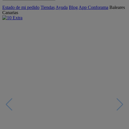
Estado de mi pedido
Tiendas
Ayuda
Blog
App Conforama
Baleares
Canarias