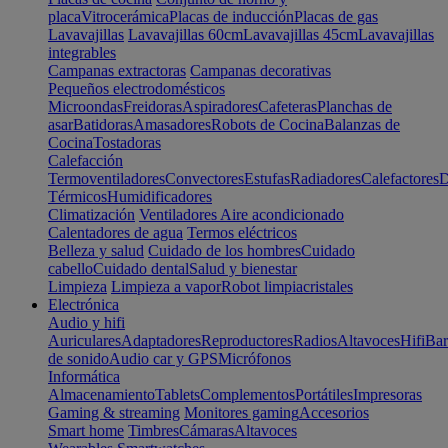
placa
Vitrocerámica
Placas de inducción
Placas de gas
Lavavajillas
Lavavajillas 60cm
Lavavajillas 45cm
Lavavajillas
integrables
Campanas extractoras
Campanas decorativas
Pequeños electrodomésticos
Microondas
Freidoras
Aspiradores
Cafeteras
Planchas de
asar
Batidoras
Amasadores
Robots de Cocina
Balanzas de
Cocina
Tostadoras
Calefacción
Termoventiladores
Convectores
Estufas
Radiadores
Calefactores
D
Térmicos
Humidificadores
Climatización
Ventiladores
Aire acondicionado
Calentadores de agua
Termos eléctricos
Belleza y salud
Cuidado de los hombres
Cuidado
cabello
Cuidado dental
Salud y bienestar
Limpieza
Limpieza a vapor
Robot limpiacristales
Electrónica
Audio y hifi
Auriculares
Adaptadores
Reproductores
Radios
Altavoces
Hifi
Bar
de sonido
Audio car y GPS
Micrófonos
Informática
Almacenamiento
Tablets
Complementos
Portátiles
Impresoras
Gaming & streaming
Monitores gaming
Accesorios
Smart home
Timbres
Cámaras
Altavoces