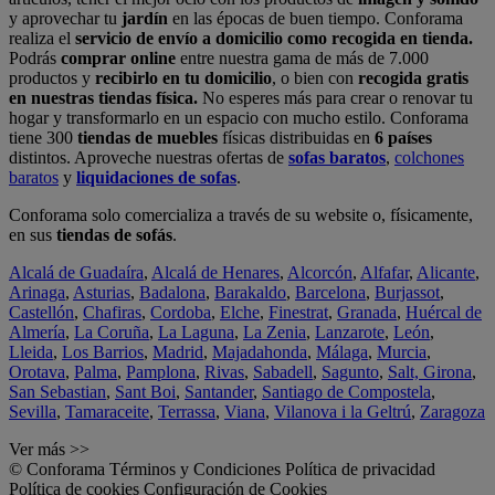
y aprovechar tu
jardín
en las épocas de buen tiempo. Conforama
realiza el
servicio de envío a domicilio como recogida en tienda.
Podrás
comprar online
entre nuestra gama de más de 7.000
productos y
recibirlo en tu domicilio
, o bien con
recogida gratis
en nuestras tiendas física.
No esperes más para crear o renovar tu
hogar y transformarlo en un espacio con mucho estilo. Conforama
tiene 300
tiendas de muebles
físicas distribuidas en
6 países
distintos. Aproveche nuestras ofertas de
sofas baratos
,
colchones
baratos
y
liquidaciones de sofas
.
Conforama solo comercializa a través de su website o, físicamente,
en sus
tiendas de sofás
.
Alcalá de Guadaíra
,
Alcalá de Henares
,
Alcorcón
,
Alfafar
,
Alicante
,
Arinaga
,
Asturias
,
Badalona
,
Barakaldo
,
Barcelona
,
Burjassot
,
Castellón
,
Chafiras
,
Cordoba
,
Elche
,
Finestrat
,
Granada
,
Huércal de
Almería
,
La Coruña
,
La Laguna
,
La Zenia
,
Lanzarote
,
León
,
Lleida
,
Los Barrios
,
Madrid
,
Majadahonda
,
Málaga
,
Murcia
,
Orotava
,
Palma
,
Pamplona
,
Rivas
,
Sabadell
,
Sagunto
,
Salt, Girona
,
San Sebastian
,
Sant Boi
,
Santander
,
Santiago de Compostela
,
Sevilla
,
Tamaraceite
,
Terrassa
,
Viana
,
Vilanova i la Geltrú
,
Zaragoza
Ver más >>
© Conforama
Términos y Condiciones
Política de privacidad
Política de cookies
Configuración de Cookies