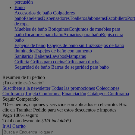
percusión
Baño
Accesorios de baño
Colgadores
baño
Papeleras
Dispensadores
Toalleros
Jaboneras
Escobillero
Port
de ropa
Muebles de baño
Botiquines
Conjuntos de muebles para
baño
Tocadores para baño
Armarios para baño
Repisa para
baño
Espejos de baño
Espejos de baño sin Luz
Espejos de baño
iluminados
Espejos de baño con aumento
Sanitarios
Bañeras
Lavabos
Mamparas
Grifería
Grifos para cocina
Grifos para ducha
Seguridad de baño
Barras de seguridad para baño
Resumen de tu pedido
¡Tu carrito está vacío!
Suscríbete a la newsletter
Todas las promociones
Colecciones
Conforama
Tarjeta Conforama
Financiación
Catálogos Conforama
Seguir Comprando
*Descuentos, cupones y servicios son aplicados en el carrito. Haz
clic en Tramitar Pedido para ver estos descuentos e importes
Pago 100% seguro
Total con descuento
(IVA incluido*)
Ir Al Carrito