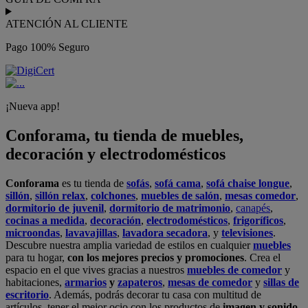
ATENCIÓN AL CLIENTE
Pago 100% Seguro
¡Nueva app!
Conforama, tu tienda de muebles,
decoración y electrodomésticos
Conforama
es tu tienda de
sofás
,
sofá cama
,
sofá chaise longue
,
sillón
,
sillón relax
,
colchones
,
muebles de salón
,
mesas comedor
,
dormitorio de juvenil
,
dormitorio de matrimonio
,
canapés
,
cocinas a medida
,
decoración
,
electrodomésticos
,
frigoríficos
,
microondas
,
lavavajillas
,
lavadora secadora
, y
televisiones
.
Descubre nuestra amplia variedad de estilos en cualquier
muebles
para tu hogar,
con los mejores precios y promociones
. Crea el
espacio en el que vives gracias a nuestros
muebles de comedor
y
habitaciones,
armarios
y
zapateros
,
mesas de comedor
y
sillas de
escritorio
. Además, podrás decorar tu casa con multitud de
artículos, tener el mejor ocio con los productos de
imagen y sonido