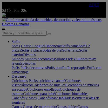
🔵Cambia tu electro con
-10% EXTRA
de descuento ☑️
AQUÍ
0d
10h
20m
28s
Baleares
Canarias
Sofás
Sofás
Chaise Longue
Rinconeras
Sofás cama
Sofás 2
plazas
Sofás 3 plazas
Sofás de piel
Sofás relax
Sofás
exterior
Divanes
Sillones
Sillones decorativos
Sillones relax
Sillones relax
levantapersonas
Puffs
Puffs decorativos
Puffs pera
Puffs reposapiés
Puffs con
almacenaje
Descanso
Colchones
Packs colchón y canapé
Colchones
viscoelásticos
Colchones de muelles
Colchones de muelles
ensacados
Colchones enrollados
Colchones de
espuma
Colchones para bebé
Colchones hinchables
Canapés y bases
Canapés
Base tapizadas
Somieres
Patas de
somieres
Camas
Camas de matrimonio
Camas dobles
Camas