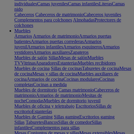
individuales
Camas juveniles
Camas infantiles
Literas
Camas
nido
Cabeceros
Cabeceros de matrimonio
Cabeceros juveniles
Complementos para colchones
Almohadas
Protectores de
colchones
Muebles
Armarios
Armarios de matrimonio
Armarios puertas
batientes
Armarios puertas correderas
Armarios
juvenil
Armarios infantiles
Armarios esquineros
Armarios
vestidores
Armarios auxiliares
Zapateros
Muebles de salón
Sillas
Mesas de salón
Muebles
TV
Vitrinas
Aparadores
Estanterias
Muebles recibidores
Muebles de cocina
Sillas de cocinas
Taburetes de cocina
Mesas
de cocina
Mesas y sillas de cocina
Muebles auxiliares de
cocina
Armarios de cocina
Cocinas modulares
Cocinas
completas
Cocinas a medida
Muebles de dormitorio
Camas matrimonio
Cabeceros de
matrimonio
Armarios de matrimonio
Mesitas de
noche
Comodas
Muebles de dormitorio juvenil
Muebles de oficina y teletrabajo
Escritorios
Sillas de
escritorio
Estanterías
Muebles de Gaming
Sillas gaming
Escritorios gaming
Sillas
Taburetes
Bancos
Sillas de comedor
Sillas
infantiles
Complementos para sillas
Mesas
Conjuntos de mesas y sillas
Mesas extensibles
Mesas