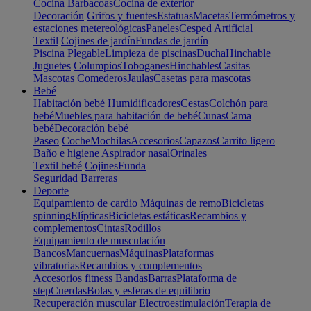
Cocina
Barbacoas
Cocina de exterior
Decoración
Grifos y fuentes
Estatuas
Macetas
Termómetros y
estaciones metereológicas
Paneles
Cesped Artificial
Textil
Cojines de jardín
Fundas de jardín
Piscina
Plegable
Limpieza de piscinas
Ducha
Hinchable
Juguetes
Columpios
Toboganes
Hinchables
Casitas
Mascotas
Comederos
Jaulas
Casetas para mascotas
Bebé
Habitación bebé
Humidificadores
Cestas
Colchón para
bebé
Muebles para habitación de bebé
Cunas
Cama
bebé
Decoración bebé
Paseo
Coche
Mochilas
Accesorios
Capazos
Carrito ligero
Baño e higiene
Aspirador nasal
Orinales
Textil bebé
Cojines
Funda
Seguridad
Barreras
Deporte
Equipamiento de cardio
Máquinas de remo
Bicicletas
spinning
Elípticas
Bicicletas estáticas
Recambios y
complementos
Cintas
Rodillos
Equipamiento de musculación
Bancos
Mancuernas
Máquinas
Plataformas
vibratorias
Recambios y complementos
Accesorios fitness
Bandas
Barras
Plataforma de
step
Cuerdas
Bolas y esferas de equilibrio
Recuperación muscular
Electroestimulación
Terapia de