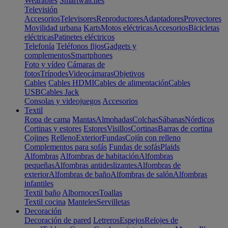
Wearables
Smartwatches
Televisión
Accesorios
Televisores
Reproductores
Adaptadores
Proyectores
Movilidad urbana
Karts
Motos eléctricas
Accesorios
Bicicletas
eléctricas
Patinetes eléctricos
Telefonía
Teléfonos fijos
Gadgets y
complementos
Smartphones
Foto y vídeo
Cámaras de
fotos
Trípodes
Videocámaras
Objetivos
Cables
Cables HDMI
Cables de alimentación
Cables
USB
Cables Jack
Consolas y videojuegos
Accesorios
Textil
Ropa de cama
Mantas
Almohadas
Colchas
Sábanas
Nórdicos
Cortinas y estores
Estores
Visillos
Cortinas
Barras de cortina
Cojines
Relleno
Exterior
Fundas
Cojín con relleno
Complementos para sofás
Fundas de sofás
Plaids
Alfombras
Alfombras de habitación
Alfombras
pequeñas
Alfombras antideslizantes
Alfombras de
exterior
Alfombras de baño
Alfombras de salón
Alfombras
infantiles
Textil baño
Albornoces
Toallas
Textil cocina
Manteles
Servilletas
Decoración
Decoración de pared
Letreros
Espejos
Relojes de