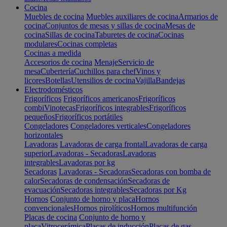
Cocina
Muebles de cocina
Muebles auxiliares de cocina
Armarios de
cocina
Conjuntos de mesas y sillas de cocina
Mesas de
cocina
Sillas de cocina
Taburetes de cocina
Cocinas
modulares
Cocinas completas
Cocinas a medida
Accesorios de cocina
Menaje
Servicio de
mesa
Cubertería
Cuchillos para chef
Vinos y
licores
Botellas
Utensilios de cocina
Vajilla
Bandejas
Electrodomésticos
Frigoríficos
Frigoríficos americanos
Frigoríficos
combi
Vinotecas
Frigoríficos integrables
Frigoríficos
pequeños
Frigoríficos portátiles
Congeladores
Congeladores verticales
Congeladores
horizontales
Lavadoras
Lavadoras de carga frontal
Lavadoras de carga
superior
Lavadoras - Secadoras
Lavadoras
integrables
Lavadoras por kg
Secadoras
Lavadoras - Secadoras
Secadoras con bomba de
calor
Secadoras de condensación
Secadoras de
evacuación
Secadoras integrables
Secadoras por Kg
Hornos
Conjunto de horno y placa
Hornos
convencionales
Hornos pirolíticos
Hornos multifunción
Placas de cocina
Conjunto de horno y
placa
Vitrocerámica
Placas de inducción
Placas de gas