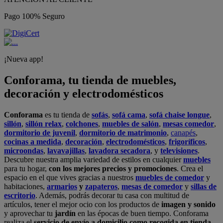
Pago 100% Seguro
¡Nueva app!
Conforama, tu tienda de muebles,
decoración y electrodomésticos
Conforama
es tu tienda de
sofás
,
sofá cama
,
sofá chaise longue
,
sillón
,
sillón relax
,
colchones
,
muebles de salón
,
mesas comedor
,
dormitorio de juvenil
,
dormitorio de matrimonio
,
canapés
,
cocinas a medida
,
decoración
,
electrodomésticos
,
frigoríficos
,
microondas
,
lavavajillas
,
lavadora secadora
, y
televisiones
.
Descubre nuestra amplia variedad de estilos en cualquier
muebles
para tu hogar,
con los mejores precios y promociones
. Crea el
espacio en el que vives gracias a nuestros
muebles de comedor
y
habitaciones,
armarios
y
zapateros
,
mesas de comedor
y
sillas de
escritorio
. Además, podrás decorar tu casa con multitud de
artículos, tener el mejor ocio con los productos de
imagen y sonido
y aprovechar tu
jardín
en las épocas de buen tiempo. Conforama
realiza el
servicio de envío a domicilio como recogida en tienda.