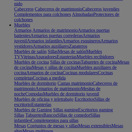
nido
Cabeceros
Cabeceros de matrimonio
Cabeceros juveniles
Complementos para colchones
Almohadas
Protectores de
colchones
Muebles
Armarios
Armarios de matrimonio
Armarios puertas
batientes
Armarios puertas correderas
Armarios
juvenil
Armarios infantiles
Armarios esquineros
Armarios
vestidores
Armarios auxiliares
Zapateros
Muebles de salón
Sillas
Mesas de salón
Muebles
TV
Vitrinas
Aparadores
Estanterias
Muebles recibidores
Muebles de cocina
Sillas de cocinas
Taburetes de cocina
Mesas
de cocina
Mesas y sillas de cocina
Muebles auxiliares de
cocina
Armarios de cocina
Cocinas modulares
Cocinas
completas
Cocinas a medida
Muebles de dormitorio
Camas matrimonio
Cabeceros de
matrimonio
Armarios de matrimonio
Mesitas de
noche
Comodas
Muebles de dormitorio juvenil
Muebles de oficina y teletrabajo
Escritorios
Sillas de
escritorio
Estanterías
Muebles de Gaming
Sillas gaming
Escritorios gaming
Sillas
Taburetes
Bancos
Sillas de comedor
Sillas
infantiles
Complementos para sillas
Mesas
Conjuntos de mesas y sillas
Mesas extensibles
Mesas
altas
Mesas multiusos