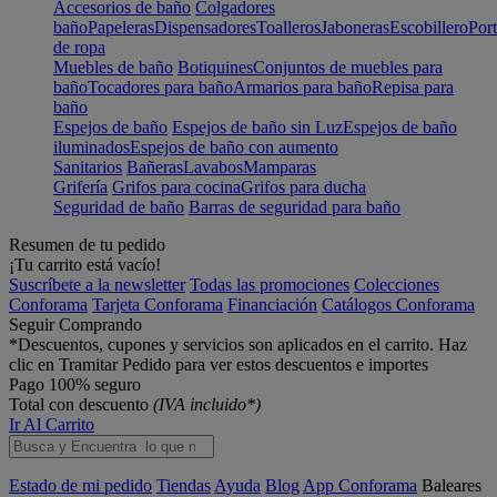
Accesorios de baño
Colgadores
baño
Papeleras
Dispensadores
Toalleros
Jaboneras
Escobillero
Port
de ropa
Muebles de baño
Botiquines
Conjuntos de muebles para
baño
Tocadores para baño
Armarios para baño
Repisa para
baño
Espejos de baño
Espejos de baño sin Luz
Espejos de baño
iluminados
Espejos de baño con aumento
Sanitarios
Bañeras
Lavabos
Mamparas
Grifería
Grifos para cocina
Grifos para ducha
Seguridad de baño
Barras de seguridad para baño
Resumen de tu pedido
¡Tu carrito está vacío!
Suscríbete a la newsletter
Todas las promociones
Colecciones
Conforama
Tarjeta Conforama
Financiación
Catálogos Conforama
Seguir Comprando
*Descuentos, cupones y servicios son aplicados en el carrito. Haz
clic en Tramitar Pedido para ver estos descuentos e importes
Pago 100% seguro
Total con descuento
(IVA incluido*)
Ir Al Carrito
Estado de mi pedido
Tiendas
Ayuda
Blog
App Conforama
Baleares