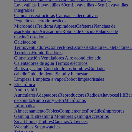
Lavavajillas
Lavavajillas 60cm
Lavavajillas 45cm
Lavavajillas
integrables
Campanas extractoras
Campanas decorativas
Pequeños electrodomésticos
Microondas
Freidoras
Aspiradores
Cafeteras
Planchas de
asar
Batidoras
Amasadores
Robots de Cocina
Balanzas de
Cocina
Tostadoras
Calefacción
Termoventiladores
Convectores
Estufas
Radiadores
Calefactores
D
Térmicos
Humidificadores
Climatización
Ventiladores
Aire acondicionado
Calentadores de agua
Termos eléctricos
Belleza y salud
Cuidado de los hombres
Cuidado
cabello
Cuidado dental
Salud y bienestar
Limpieza
Limpieza a vapor
Robot limpiacristales
Electrónica
Audio y hifi
Auriculares
Adaptadores
Reproductores
Radios
Altavoces
Hifi
Bar
de sonido
Audio car y GPS
Micrófonos
Informática
Almacenamiento
Tablets
Complementos
Portátiles
Impresoras
Gaming & streaming
Monitores gaming
Accesorios
Smart home
Timbres
Cámaras
Altavoces
Wearables
Smartwatches