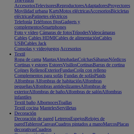
Televisión
Accesorios
Televisores
Reproductores
Adaptadores
Proyectores
Movilidad urbana
Karts
Motos eléctricas
Accesorios
Bicicletas
eléctricas
Patinetes eléctricos
Telefonía
Teléfonos fijos
Gadgets y
complementos
Smartphones
Foto y vídeo
Cámaras de fotos
Trípodes
Videocámaras
Cables
Cables HDMI
Cables de alimentación
Cables
USB
Cables Jack
Consolas y videojuegos
Accesorios
Textil
Ropa de cama
Mantas
Almohadas
Colchas
Sábanas
Nórdicos
Cortinas y estores
Estores
Visillos
Cortinas
Barras de cortina
Cojines
Relleno
Exterior
Fundas
Cojín con relleno
Complementos para sofás
Fundas de sofás
Plaids
Alfombras
Alfombras de habitación
Alfombras
pequeñas
Alfombras antideslizantes
Alfombras de
exterior
Alfombras de baño
Alfombras de salón
Alfombras
infantiles
Textil baño
Albornoces
Toallas
Textil cocina
Manteles
Servilletas
Decoración
Decoración de pared
Letreros
Espejos
Relojes de
pared
Tableros
Canvas
Cuadros pintados a mano
Marcos
Placas
decorativas
Cuadros