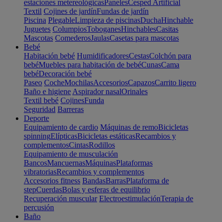
estaciones metereológicas
Paneles
Cesped Artificial
Textil
Cojines de jardín
Fundas de jardín
Piscina
Plegable
Limpieza de piscinas
Ducha
Hinchable
Juguetes
Columpios
Toboganes
Hinchables
Casitas
Mascotas
Comederos
Jaulas
Casetas para mascotas
Bebé
Habitación bebé
Humidificadores
Cestas
Colchón para
bebé
Muebles para habitación de bebé
Cunas
Cama
bebé
Decoración bebé
Paseo
Coche
Mochilas
Accesorios
Capazos
Carrito ligero
Baño e higiene
Aspirador nasal
Orinales
Textil bebé
Cojines
Funda
Seguridad
Barreras
Deporte
Equipamiento de cardio
Máquinas de remo
Bicicletas
spinning
Elípticas
Bicicletas estáticas
Recambios y
complementos
Cintas
Rodillos
Equipamiento de musculación
Bancos
Mancuernas
Máquinas
Plataformas
vibratorias
Recambios y complementos
Accesorios fitness
Bandas
Barras
Plataforma de
step
Cuerdas
Bolas y esferas de equilibrio
Recuperación muscular
Electroestimulación
Terapia de
percusión
Baño