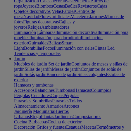
Organización
Cajas decorativas
Percheros
Burros de
ropa
Joyeros
Biombos
Cestas
Baúles
Revisteros
Cajas
Objetos decorativos
Velas
Faroles
Centros de
mesa
Navidad
Flores artificiales
Maceteros
Jarrones
Marcos de
fotos
Figuras decorativas
Cajitas y
joyeros
Relojes
Ambientadores
Iluminación
Lámparas
Iluminación decorativa
Iluminación para
muebles
Iluminación para dormitorio
Iluminación
exterior
Guirnaldas
Balizas
Smart
Light
Bombillas
Focos
Iluminación con rieles
Cintas Led
Tendencias y temporadas
Jardín
Muebles de jardín
Set de jardín
Conjuntos de mesas y sillas de
jardín
Sillas de jardín
Mesas de jardín
Conjuntos de sofás de
jardín
Sofás jardín
Bancos de jardín
Sillas colgantes
Estufas de
exterior
Hamacas y tumbonas
Accesorios
Balancines
Tumbonas
Hamacas
Columpios
Pérgolas
Cenadores
Carpas
Pérgolas
Parasoles
Sombrillas
Parasoles
Toldos
Almacenamiento
Armarios
Arcones
Jardinería
Maquinaria
Huertos
Urbanos
Riego
Plantas
Jardineras
Compostadores
Cocina
Barbacoas
Cocina de exterior
Decoración
Grifos y fuentes
Estatuas
Macetas
Termómetros y