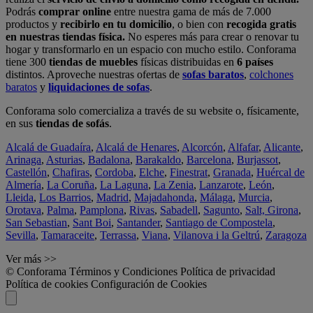
Podrás
comprar online
entre nuestra gama de más de 7.000
productos y
recibirlo en tu domicilio
, o bien con
recogida gratis
en nuestras tiendas física.
No esperes más para crear o renovar tu
hogar y transformarlo en un espacio con mucho estilo. Conforama
tiene 300
tiendas de muebles
físicas distribuidas en
6 países
distintos. Aproveche nuestras ofertas de
sofas baratos
,
colchones
baratos
y
liquidaciones de sofas
.
Conforama solo comercializa a través de su website o, físicamente,
en sus
tiendas de sofás
.
Alcalá de Guadaíra
,
Alcalá de Henares
,
Alcorcón
,
Alfafar
,
Alicante
,
Arinaga
,
Asturias
,
Badalona
,
Barakaldo
,
Barcelona
,
Burjassot
,
Castellón
,
Chafiras
,
Cordoba
,
Elche
,
Finestrat
,
Granada
,
Huércal de
Almería
,
La Coruña
,
La Laguna
,
La Zenia
,
Lanzarote
,
León
,
Lleida
,
Los Barrios
,
Madrid
,
Majadahonda
,
Málaga
,
Murcia
,
Orotava
,
Palma
,
Pamplona
,
Rivas
,
Sabadell
,
Sagunto
,
Salt, Girona
,
San Sebastian
,
Sant Boi
,
Santander
,
Santiago de Compostela
,
Sevilla
,
Tamaraceite
,
Terrassa
,
Viana
,
Vilanova i la Geltrú
,
Zaragoza
Ver más >>
© Conforama
Términos y Condiciones
Política de privacidad
Política de cookies
Configuración de Cookies