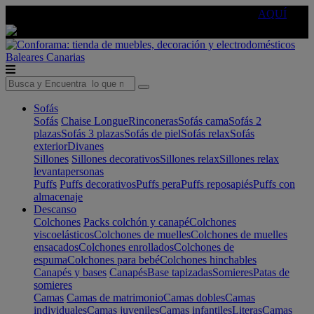
🔵Cambia tu electro con
-10% EXTRA
de descuento ☑️
AQUÍ
Baleares
Canarias
Sofás
Sofás
Chaise Longue
Rinconeras
Sofás cama
Sofás 2
plazas
Sofás 3 plazas
Sofás de piel
Sofás relax
Sofás
exterior
Divanes
Sillones
Sillones decorativos
Sillones relax
Sillones relax
levantapersonas
Puffs
Puffs decorativos
Puffs pera
Puffs reposapiés
Puffs con
almacenaje
Descanso
Colchones
Packs colchón y canapé
Colchones
viscoelásticos
Colchones de muelles
Colchones de muelles
ensacados
Colchones enrollados
Colchones de
espuma
Colchones para bebé
Colchones hinchables
Canapés y bases
Canapés
Base tapizadas
Somieres
Patas de
somieres
Camas
Camas de matrimonio
Camas dobles
Camas
individuales
Camas juveniles
Camas infantiles
Literas
Camas