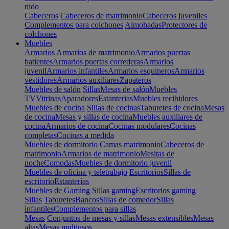
nido
Cabeceros
Cabeceros de matrimonio
Cabeceros juveniles
Complementos para colchones
Almohadas
Protectores de
colchones
Muebles
Armarios
Armarios de matrimonio
Armarios puertas
batientes
Armarios puertas correderas
Armarios
juvenil
Armarios infantiles
Armarios esquineros
Armarios
vestidores
Armarios auxiliares
Zapateros
Muebles de salón
Sillas
Mesas de salón
Muebles
TV
Vitrinas
Aparadores
Estanterias
Muebles recibidores
Muebles de cocina
Sillas de cocinas
Taburetes de cocina
Mesas
de cocina
Mesas y sillas de cocina
Muebles auxiliares de
cocina
Armarios de cocina
Cocinas modulares
Cocinas
completas
Cocinas a medida
Muebles de dormitorio
Camas matrimonio
Cabeceros de
matrimonio
Armarios de matrimonio
Mesitas de
noche
Comodas
Muebles de dormitorio juvenil
Muebles de oficina y teletrabajo
Escritorios
Sillas de
escritorio
Estanterías
Muebles de Gaming
Sillas gaming
Escritorios gaming
Sillas
Taburetes
Bancos
Sillas de comedor
Sillas
infantiles
Complementos para sillas
Mesas
Conjuntos de mesas y sillas
Mesas extensibles
Mesas
altas
Mesas multiusos