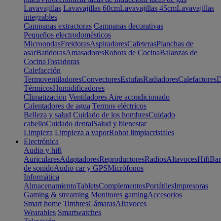
Lavavajillas
Lavavajillas 60cm
Lavavajillas 45cm
Lavavajillas
integrables
Campanas extractoras
Campanas decorativas
Pequeños electrodomésticos
Microondas
Freidoras
Aspiradores
Cafeteras
Planchas de
asar
Batidoras
Amasadores
Robots de Cocina
Balanzas de
Cocina
Tostadoras
Calefacción
Termoventiladores
Convectores
Estufas
Radiadores
Calefactores
D
Térmicos
Humidificadores
Climatización
Ventiladores
Aire acondicionado
Calentadores de agua
Termos eléctricos
Belleza y salud
Cuidado de los hombres
Cuidado
cabello
Cuidado dental
Salud y bienestar
Limpieza
Limpieza a vapor
Robot limpiacristales
Electrónica
Audio y hifi
Auriculares
Adaptadores
Reproductores
Radios
Altavoces
Hifi
Bar
de sonido
Audio car y GPS
Micrófonos
Informática
Almacenamiento
Tablets
Complementos
Portátiles
Impresoras
Gaming & streaming
Monitores gaming
Accesorios
Smart home
Timbres
Cámaras
Altavoces
Wearables
Smartwatches