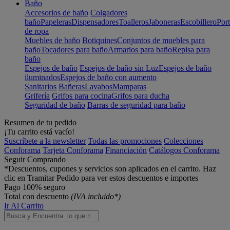
Baño
Accesorios de baño
Colgadores
baño
Papeleras
Dispensadores
Toalleros
Jaboneras
Escobillero
Port
de ropa
Muebles de baño
Botiquines
Conjuntos de muebles para
baño
Tocadores para baño
Armarios para baño
Repisa para
baño
Espejos de baño
Espejos de baño sin Luz
Espejos de baño
iluminados
Espejos de baño con aumento
Sanitarios
Bañeras
Lavabos
Mamparas
Grifería
Grifos para cocina
Grifos para ducha
Seguridad de baño
Barras de seguridad para baño
Resumen de tu pedido
¡Tu carrito está vacío!
Suscríbete a la newsletter
Todas las promociones
Colecciones
Conforama
Tarjeta Conforama
Financiación
Catálogos Conforama
Seguir Comprando
*Descuentos, cupones y servicios son aplicados en el carrito. Haz
clic en Tramitar Pedido para ver estos descuentos e importes
Pago 100% seguro
Total con descuento
(IVA incluido*)
Ir Al Carrito