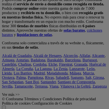
realiza el
servicio de envío a domicilio como recogida en tienda.
Podrás
comprar online
entre nuestra gama de más de 7.000
productos y
recibirlo en tu domicilio
, o bien con
recogida gratis
en nuestras tiendas física.
No esperes más para crear o renovar tu
hogar y transformarlo en un espacio con mucho estilo. Conforama
tiene 300
tiendas de muebles
físicas distribuidas en
6 países
distintos. Aproveche nuestras ofertas de
sofas baratos
,
colchones
baratos
y
liquidaciones de sofas
.
Conforama solo comercializa a través de su website o, físicamente,
en sus
tiendas de sofás
.
Alcalá de Guadaíra
,
Alcalá de Henares
,
Alcorcón
,
Alfafar
,
Alicante
,
Arinaga
,
Asturias
,
Badalona
,
Barakaldo
,
Barcelona
,
Burjassot
,
Castellón
,
Chafiras
,
Cordoba
,
Elche
,
Finestrat
,
Granada
,
Huércal de
Almería
,
La Coruña
,
La Laguna
,
La Zenia
,
Lanzarote
,
León
,
Lleida
,
Los Barrios
,
Madrid
,
Majadahonda
,
Málaga
,
Murcia
,
Orotava
,
Palma
,
Pamplona
,
Rivas
,
Sabadell
,
Sagunto
,
Salt, Girona
,
San Sebastian
,
Sant Boi
,
Santander
,
Santiago de Compostela
,
Sevilla
,
Tamaraceite
,
Terrassa
,
Viana
,
Vilanova i la Geltrú
,
Zaragoza
Ver más >>
© Conforama
Términos y Condiciones
Política de privacidad
Política de cookies
Configuración de Cookies