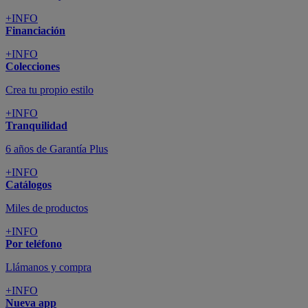
+INFO
Financiación
+INFO
Colecciones
Crea tu propio estilo
+INFO
Tranquilidad
6 años de Garantía Plus
+INFO
Catálogos
Miles de productos
+INFO
Por teléfono
Llámanos y compra
+INFO
Nueva app