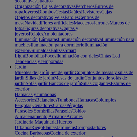
decorativas
Cuadros
Organización
Cajas decorativas
Percheros
Burros de
ropa
Joyeros
Biombos
Cestas
Baúles
Revisteros
Cajas
Objetos decorativos
Velas
Faroles
Centros de
mesa
Navidad
Flores artificiales
Maceteros
Jarrones
Marcos de
fotos
Figuras decorativas
Cajitas y
joyeros
Relojes
Ambientadores
Iluminación
Lámparas
Iluminación decorativa
Iluminación para
muebles
Iluminación para dormitorio
Iluminación
exterior
Guirnaldas
Balizas
Smart
Light
Bombillas
Focos
Iluminación con rieles
Cintas Led
Tendencias y temporadas
Jardín
Muebles de jardín
Set de jardín
Conjuntos de mesas y sillas de
jardín
Sillas de jardín
Mesas de jardín
Conjuntos de sofás de
jardín
Sofás jardín
Bancos de jardín
Sillas colgantes
Estufas de
exterior
Hamacas y tumbonas
Accesorios
Balancines
Tumbonas
Hamacas
Columpios
Pérgolas
Cenadores
Carpas
Pérgolas
Parasoles
Sombrillas
Parasoles
Toldos
Almacenamiento
Armarios
Arcones
Jardinería
Maquinaria
Huertos
Urbanos
Riego
Plantas
Jardineras
Compostadores
Cocina
Barbacoas
Cocina de exterior