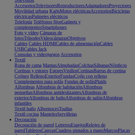
Televisión
Accesorios
Televisores
Reproductores
Adaptadores
Proyectores
Movilidad urbana
Karts
Motos eléctricas
Accesorios
Bicicletas
eléctricas
Patinetes eléctricos
Telefonía
Teléfonos fijos
Gadgets y
complementos
Smartphones
Foto y vídeo
Cámaras de
fotos
Trípodes
Videocámaras
Objetivos
Cables
Cables HDMI
Cables de alimentación
Cables
USB
Cables Jack
Consolas y videojuegos
Accesorios
Textil
Ropa de cama
Mantas
Almohadas
Colchas
Sábanas
Nórdicos
Cortinas y estores
Estores
Visillos
Cortinas
Barras de cortina
Cojines
Relleno
Exterior
Fundas
Cojín con relleno
Complementos para sofás
Fundas de sofás
Plaids
Alfombras
Alfombras de habitación
Alfombras
pequeñas
Alfombras antideslizantes
Alfombras de
exterior
Alfombras de baño
Alfombras de salón
Alfombras
infantiles
Textil baño
Albornoces
Toallas
Textil cocina
Manteles
Servilletas
Decoración
Decoración de pared
Letreros
Espejos
Relojes de
pared
Tableros
Canvas
Cuadros pintados a mano
Marcos
Placas