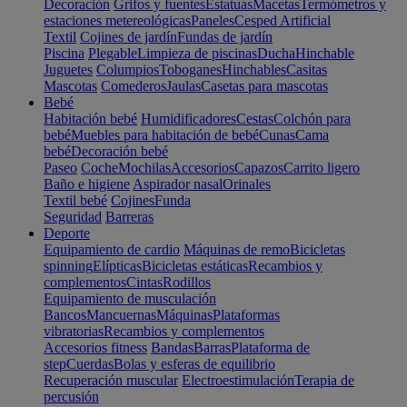
Decoración
Grifos y fuentes
Estatuas
Macetas
Termómetros y
estaciones metereológicas
Paneles
Cesped Artificial
Textil
Cojines de jardín
Fundas de jardín
Piscina
Plegable
Limpieza de piscinas
Ducha
Hinchable
Juguetes
Columpios
Toboganes
Hinchables
Casitas
Mascotas
Comederos
Jaulas
Casetas para mascotas
Bebé
Habitación bebé
Humidificadores
Cestas
Colchón para
bebé
Muebles para habitación de bebé
Cunas
Cama
bebé
Decoración bebé
Paseo
Coche
Mochilas
Accesorios
Capazos
Carrito ligero
Baño e higiene
Aspirador nasal
Orinales
Textil bebé
Cojines
Funda
Seguridad
Barreras
Deporte
Equipamiento de cardio
Máquinas de remo
Bicicletas
spinning
Elípticas
Bicicletas estáticas
Recambios y
complementos
Cintas
Rodillos
Equipamiento de musculación
Bancos
Mancuernas
Máquinas
Plataformas
vibratorias
Recambios y complementos
Accesorios fitness
Bandas
Barras
Plataforma de
step
Cuerdas
Bolas y esferas de equilibrio
Recuperación muscular
Electroestimulación
Terapia de
percusión