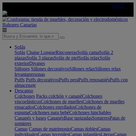
🔵Cambia tu electro con
-10% EXTRA
de descuento ☑️
AQUÍ
Baleares
Canarias
Sofás
Sofás
Chaise Longue
Rinconeras
Sofás cama
Sofás 2
plazas
Sofás 3 plazas
Sofás de piel
Sofás relax
Sofás
exterior
Divanes
Sillones
Sillones decorativos
Sillones relax
Sillones relax
levantapersonas
Puffs
Puffs decorativos
Puffs pera
Puffs reposapiés
Puffs con
almacenaje
Descanso
Colchones
Packs colchón y canapé
Colchones
viscoelásticos
Colchones de muelles
Colchones de muelles
ensacados
Colchones enrollados
Colchones de
espuma
Colchones para bebé
Colchones hinchables
Canapés y bases
Canapés
Base tapizadas
Somieres
Patas de
somieres
Camas
Camas de matrimonio
Camas dobles
Camas
individuales
Camas juveniles
Camas infantiles
Literas
Camas