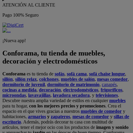
ATENCIÓN AL CLIENTE
Pago 100% Seguro
¡Nueva app!
Conforama, tu tienda de muebles,
decoración y electrodomésticos
Conforama
es tu tienda de
sofás
,
sofá cama
,
sofá chaise longue
,
sillón
,
sillón relax
,
colchones
,
muebles de salón
,
mesas comedor
,
dormitorio de juvenil
,
dormitorio de matrimonio
,
canapés
,
cocinas a medida
,
decoración
,
electrodomésticos
,
frigoríficos
,
microondas
,
lavavajillas
,
lavadora secadora
, y
televisiones
.
Descubre nuestra amplia variedad de estilos en cualquier
muebles
para tu hogar,
con los mejores precios y promociones
. Crea el
espacio en el que vives gracias a nuestros
muebles de comedor
y
habitaciones,
armarios
y
zapateros
,
mesas de comedor
y
sillas de
escritorio
. Además, podrás decorar tu casa con multitud de
artículos, tener el mejor ocio con los productos de
imagen y sonido
y aprovechar tu
jardín
en las épocas de buen tiempo. Conforama