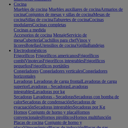
Cocina
Muebles de cocina
Muebles auxiliares de cocina
Armarios de
cocina
Conjuntos de mesas y sillas de cocina
Mesas de
cocina
Sillas de cocina
Taburetes de cocina
Cocinas
modulares
Cocinas completas
Cocinas a medida
Accesorios de cocina
Menaje
Servicio de
mesa
Cubertería
Cuchillos para chef
Vinos y
licores
Botellas
Utensilios de cocina
Vajilla
Bandejas
Electrodomésticos
Frigoríficos
Frigoríficos americanos
Frigoríficos
combi
Vinotecas
Frigoríficos integrables
Frigoríficos
pequeños
Frigoríficos portátiles
Congeladores
Congeladores verticales
Congeladores
horizontales
Lavadoras
Lavadoras de carga frontal
Lavadoras de carga
superior
Lavadoras - Secadoras
Lavadoras
integrables
Lavadoras por kg
Secadoras
Lavadoras - Secadoras
Secadoras con bomba de
calor
Secadoras de condensación
Secadoras de
evacuación
Secadoras integrables
Secadoras por Kg
Hornos
Conjunto de horno y placa
Hornos
convencionales
Hornos pirolíticos
Hornos multifunción
Placas de cocina
Conjunto de horno y
placa
Vitrocerámica
Placas de inducción
Placas de gas