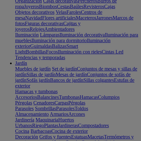
Organización
Cajas decorativas
Percheros
Burros de
ropa
Joyeros
Biombos
Cestas
Baúles
Revisteros
Cajas
Objetos decorativos
Velas
Faroles
Centros de
mesa
Navidad
Flores artificiales
Maceteros
Jarrones
Marcos de
fotos
Figuras decorativas
Cajitas y
joyeros
Relojes
Ambientadores
Iluminación
Lámparas
Iluminación decorativa
Iluminación para
muebles
Iluminación para dormitorio
Iluminación
exterior
Guirnaldas
Balizas
Smart
Light
Bombillas
Focos
Iluminación con rieles
Cintas Led
Tendencias y temporadas
Jardín
Muebles de jardín
Set de jardín
Conjuntos de mesas y sillas de
jardín
Sillas de jardín
Mesas de jardín
Conjuntos de sofás de
jardín
Sofás jardín
Bancos de jardín
Sillas colgantes
Estufas de
exterior
Hamacas y tumbonas
Accesorios
Balancines
Tumbonas
Hamacas
Columpios
Pérgolas
Cenadores
Carpas
Pérgolas
Parasoles
Sombrillas
Parasoles
Toldos
Almacenamiento
Armarios
Arcones
Jardinería
Maquinaria
Huertos
Urbanos
Riego
Plantas
Jardineras
Compostadores
Cocina
Barbacoas
Cocina de exterior
Decoración
Grifos y fuentes
Estatuas
Macetas
Termómetros y