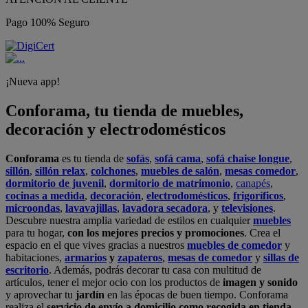
Pago 100% Seguro
¡Nueva app!
Conforama, tu tienda de muebles,
decoración y electrodomésticos
Conforama
es tu tienda de
sofás
,
sofá cama
,
sofá chaise longue
,
sillón
,
sillón relax
,
colchones
,
muebles de salón
,
mesas comedor
,
dormitorio de juvenil
,
dormitorio de matrimonio
,
canapés
,
cocinas a medida
,
decoración
,
electrodomésticos
,
frigoríficos
,
microondas
,
lavavajillas
,
lavadora secadora
, y
televisiones
.
Descubre nuestra amplia variedad de estilos en cualquier
muebles
para tu hogar,
con los mejores precios y promociones
. Crea el
espacio en el que vives gracias a nuestros
muebles de comedor
y
habitaciones,
armarios
y
zapateros
,
mesas de comedor
y
sillas de
escritorio
. Además, podrás decorar tu casa con multitud de
artículos, tener el mejor ocio con los productos de
imagen y sonido
y aprovechar tu
jardín
en las épocas de buen tiempo. Conforama
realiza el
servicio de envío a domicilio como recogida en tienda.