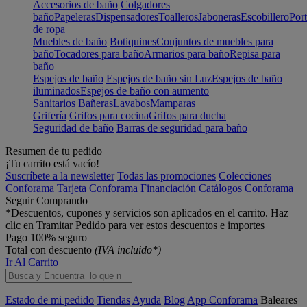
Accesorios de baño
Colgadores
baño
Papeleras
Dispensadores
Toalleros
Jaboneras
Escobillero
Port
de ropa
Muebles de baño
Botiquines
Conjuntos de muebles para
baño
Tocadores para baño
Armarios para baño
Repisa para
baño
Espejos de baño
Espejos de baño sin Luz
Espejos de baño
iluminados
Espejos de baño con aumento
Sanitarios
Bañeras
Lavabos
Mamparas
Grifería
Grifos para cocina
Grifos para ducha
Seguridad de baño
Barras de seguridad para baño
Resumen de tu pedido
¡Tu carrito está vacío!
Suscríbete a la newsletter
Todas las promociones
Colecciones
Conforama
Tarjeta Conforama
Financiación
Catálogos Conforama
Seguir Comprando
*Descuentos, cupones y servicios son aplicados en el carrito. Haz
clic en Tramitar Pedido para ver estos descuentos e importes
Pago 100% seguro
Total con descuento
(IVA incluido*)
Ir Al Carrito
Estado de mi pedido
Tiendas
Ayuda
Blog
App Conforama
Baleares