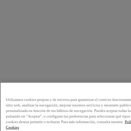
Utilizamos cookies propias y de terceros para garantizar el correcto funcionami
sitio web, analizar la navegación, mejorar nuestros servicios y mostrarte public
personalizada en función de tus hábitos de navegación. Puedes aceptar todas la
pulsando en “Aceptar”, o configurar tus preferencias para seleccionar qué tipos
cookies deseas permitir o rechazar. Para más información, consulta nuestra
Pol
Cookies