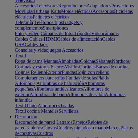
Televisión
Accesorios
Televisores
Reproductores
Adaptadores
Proyectores
Movilidad urbana
Karts
Motos eléctricas
Accesorios
Bicicletas
eléctricas
Patinetes eléctricos
Telefonía
Teléfonos fijos
Gadgets y
complementos
Smartphones
Foto y vídeo
Cámaras de fotos
Trípodes
Videocámaras
Cables
Cables HDMI
Cables de alimentación
Cables
USB
Cables Jack
Consolas y videojuegos
Accesorios
Textil
Ropa de cama
Mantas
Almohadas
Colchas
Sábanas
Nórdicos
Cortinas y estores
Estores
Visillos
Cortinas
Barras de cortina
Cojines
Relleno
Exterior
Fundas
Cojín con relleno
Complementos para sofás
Fundas de sofás
Plaids
Alfombras
Alfombras de habitación
Alfombras
pequeñas
Alfombras antideslizantes
Alfombras de
exterior
Alfombras de baño
Alfombras de salón
Alfombras
infantiles
Textil baño
Albornoces
Toallas
Textil cocina
Manteles
Servilletas
Decoración
Decoración de pared
Letreros
Espejos
Relojes de
pared
Tableros
Canvas
Cuadros pintados a mano
Marcos
Placas
decorativas
Cuadros