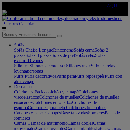
🔵Cambia tu electro con
-10% EXTRA
de descuento ☑️
AQUÍ
Baleares
Canarias
Sofás
Sofás
Chaise Longue
Rinconeras
Sofás cama
Sofás 2
plazas
Sofás 3 plazas
Sofás de piel
Sofás relax
Sofás
exterior
Divanes
Sillones
Sillones decorativos
Sillones relax
Sillones relax
levantapersonas
Puffs
Puffs decorativos
Puffs pera
Puffs reposapiés
Puffs con
almacenaje
Descanso
Colchones
Packs colchón y canapé
Colchones
viscoelásticos
Colchones de muelles
Colchones de muelles
ensacados
Colchones enrollados
Colchones de
espuma
Colchones para bebé
Colchones hinchables
Canapés y bases
Canapés
Base tapizadas
Somieres
Patas de
somieres
Camas
Camas de matrimonio
Camas dobles
Camas
individuales
Camas juveniles
Camas infantiles
Literas
Camas