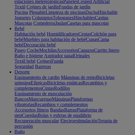
estaciones metereológicas
Paneles
Cesped Artificial
Textil
Cojines de jardín
Fundas de jardín
Piscina
Plegable
Limpieza de piscinas
Ducha
Hinchable
Juguetes
Columpios
Toboganes
Hinchables
Casitas
Mascotas
Comederos
Jaulas
Casetas para mascotas
Bebé
Habitación bebé
Humidificadores
Cestas
Colchón para
bebé
Muebles para habitación de bebé
Cunas
Cama
bebé
Decoración bebé
Paseo
Coche
Mochilas
Accesorios
Capazos
Carrito ligero
Baño e higiene
Aspirador nasal
Orinales
Textil bebé
Cojines
Funda
Seguridad
Barreras
Deporte
Equipamiento de cardio
Máquinas de remo
Bicicletas
spinning
Elípticas
Bicicletas estáticas
Recambios y
complementos
Cintas
Rodillos
Equipamiento de musculación
Bancos
Mancuernas
Máquinas
Plataformas
vibratorias
Recambios y complementos
Accesorios fitness
Bandas
Barras
Plataforma de
step
Cuerdas
Bolas y esferas de equilibrio
Recuperación muscular
Electroestimulación
Terapia de
percusión
Baño