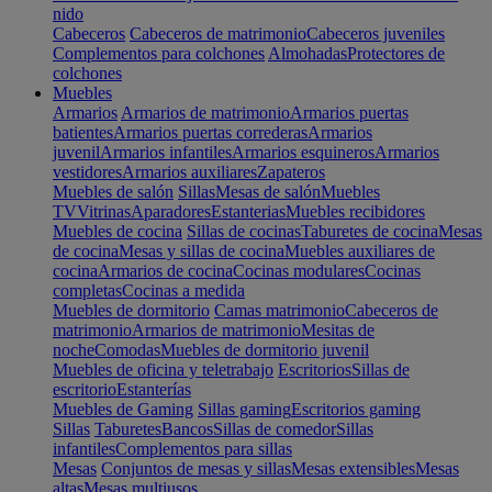
nido
Cabeceros
Cabeceros de matrimonio
Cabeceros juveniles
Complementos para colchones
Almohadas
Protectores de
colchones
Muebles
Armarios
Armarios de matrimonio
Armarios puertas
batientes
Armarios puertas correderas
Armarios
juvenil
Armarios infantiles
Armarios esquineros
Armarios
vestidores
Armarios auxiliares
Zapateros
Muebles de salón
Sillas
Mesas de salón
Muebles
TV
Vitrinas
Aparadores
Estanterias
Muebles recibidores
Muebles de cocina
Sillas de cocinas
Taburetes de cocina
Mesas
de cocina
Mesas y sillas de cocina
Muebles auxiliares de
cocina
Armarios de cocina
Cocinas modulares
Cocinas
completas
Cocinas a medida
Muebles de dormitorio
Camas matrimonio
Cabeceros de
matrimonio
Armarios de matrimonio
Mesitas de
noche
Comodas
Muebles de dormitorio juvenil
Muebles de oficina y teletrabajo
Escritorios
Sillas de
escritorio
Estanterías
Muebles de Gaming
Sillas gaming
Escritorios gaming
Sillas
Taburetes
Bancos
Sillas de comedor
Sillas
infantiles
Complementos para sillas
Mesas
Conjuntos de mesas y sillas
Mesas extensibles
Mesas
altas
Mesas multiusos