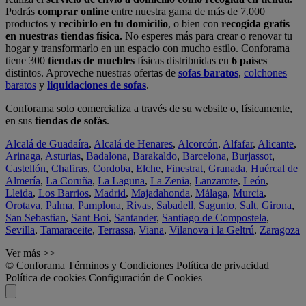
Podrás
comprar online
entre nuestra gama de más de 7.000
productos y
recibirlo en tu domicilio
, o bien con
recogida gratis
en nuestras tiendas física.
No esperes más para crear o renovar tu
hogar y transformarlo en un espacio con mucho estilo. Conforama
tiene 300
tiendas de muebles
físicas distribuidas en
6 países
distintos. Aproveche nuestras ofertas de
sofas baratos
,
colchones
baratos
y
liquidaciones de sofas
.
Conforama solo comercializa a través de su website o, físicamente,
en sus
tiendas de sofás
.
Alcalá de Guadaíra
,
Alcalá de Henares
,
Alcorcón
,
Alfafar
,
Alicante
,
Arinaga
,
Asturias
,
Badalona
,
Barakaldo
,
Barcelona
,
Burjassot
,
Castellón
,
Chafiras
,
Cordoba
,
Elche
,
Finestrat
,
Granada
,
Huércal de
Almería
,
La Coruña
,
La Laguna
,
La Zenia
,
Lanzarote
,
León
,
Lleida
,
Los Barrios
,
Madrid
,
Majadahonda
,
Málaga
,
Murcia
,
Orotava
,
Palma
,
Pamplona
,
Rivas
,
Sabadell
,
Sagunto
,
Salt, Girona
,
San Sebastian
,
Sant Boi
,
Santander
,
Santiago de Compostela
,
Sevilla
,
Tamaraceite
,
Terrassa
,
Viana
,
Vilanova i la Geltrú
,
Zaragoza
Ver más >>
© Conforama
Términos y Condiciones
Política de privacidad
Política de cookies
Configuración de Cookies