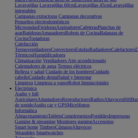
Lavavajillas
Lavavajillas 60cm
Lavavajillas 45cm
Lavavajillas
integrables
Campanas extractoras
Campanas decorativas
Pequeños electrodomésticos
Microondas
Freidoras
Aspiradores
Cafeteras
Planchas de
asar
Batidoras
Amasadores
Robots de Cocina
Balanzas de
Cocina
Tostadoras
Calefacción
Termoventiladores
Convectores
Estufas
Radiadores
Calefactores
D
Térmicos
Humidificadores
Climatización
Ventiladores
Aire acondicionado
Calentadores de agua
Termos eléctricos
Belleza y salud
Cuidado de los hombres
Cuidado
cabello
Cuidado dental
Salud y bienestar
Limpieza
Limpieza a vapor
Robot limpiacristales
Electrónica
Audio y hifi
Auriculares
Adaptadores
Reproductores
Radios
Altavoces
Hifi
Bar
de sonido
Audio car y GPS
Micrófonos
Informática
Almacenamiento
Tablets
Complementos
Portátiles
Impresoras
Gaming & streaming
Monitores gaming
Accesorios
Smart home
Timbres
Cámaras
Altavoces
Wearables
Smartwatches