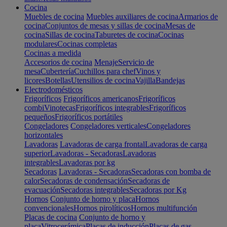
Cocina
Muebles de cocina
Muebles auxiliares de cocina
Armarios de
cocina
Conjuntos de mesas y sillas de cocina
Mesas de
cocina
Sillas de cocina
Taburetes de cocina
Cocinas
modulares
Cocinas completas
Cocinas a medida
Accesorios de cocina
Menaje
Servicio de
mesa
Cubertería
Cuchillos para chef
Vinos y
licores
Botellas
Utensilios de cocina
Vajilla
Bandejas
Electrodomésticos
Frigoríficos
Frigoríficos americanos
Frigoríficos
combi
Vinotecas
Frigoríficos integrables
Frigoríficos
pequeños
Frigoríficos portátiles
Congeladores
Congeladores verticales
Congeladores
horizontales
Lavadoras
Lavadoras de carga frontal
Lavadoras de carga
superior
Lavadoras - Secadoras
Lavadoras
integrables
Lavadoras por kg
Secadoras
Lavadoras - Secadoras
Secadoras con bomba de
calor
Secadoras de condensación
Secadoras de
evacuación
Secadoras integrables
Secadoras por Kg
Hornos
Conjunto de horno y placa
Hornos
convencionales
Hornos pirolíticos
Hornos multifunción
Placas de cocina
Conjunto de horno y
placa
Vitrocerámica
Placas de inducción
Placas de gas