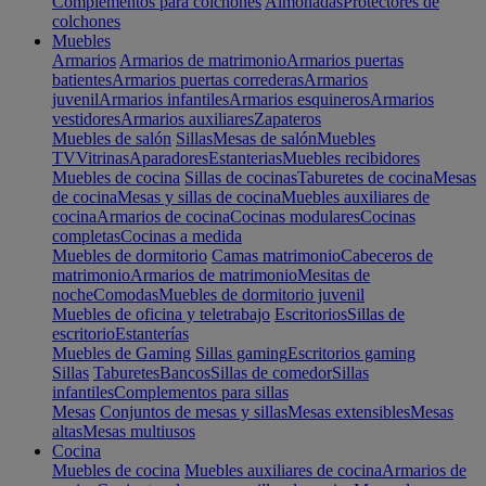
Complementos para colchones
Almohadas
Protectores de
colchones
Muebles
Armarios
Armarios de matrimonio
Armarios puertas
batientes
Armarios puertas correderas
Armarios
juvenil
Armarios infantiles
Armarios esquineros
Armarios
vestidores
Armarios auxiliares
Zapateros
Muebles de salón
Sillas
Mesas de salón
Muebles
TV
Vitrinas
Aparadores
Estanterias
Muebles recibidores
Muebles de cocina
Sillas de cocinas
Taburetes de cocina
Mesas
de cocina
Mesas y sillas de cocina
Muebles auxiliares de
cocina
Armarios de cocina
Cocinas modulares
Cocinas
completas
Cocinas a medida
Muebles de dormitorio
Camas matrimonio
Cabeceros de
matrimonio
Armarios de matrimonio
Mesitas de
noche
Comodas
Muebles de dormitorio juvenil
Muebles de oficina y teletrabajo
Escritorios
Sillas de
escritorio
Estanterías
Muebles de Gaming
Sillas gaming
Escritorios gaming
Sillas
Taburetes
Bancos
Sillas de comedor
Sillas
infantiles
Complementos para sillas
Mesas
Conjuntos de mesas y sillas
Mesas extensibles
Mesas
altas
Mesas multiusos
Cocina
Muebles de cocina
Muebles auxiliares de cocina
Armarios de