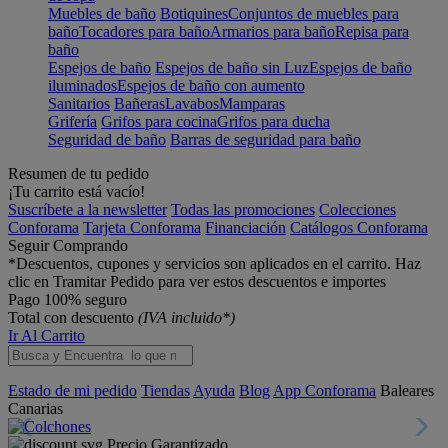
Muebles de baño
Botiquines
Conjuntos de muebles para
baño
Tocadores para baño
Armarios para baño
Repisa para
baño
Espejos de baño
Espejos de baño sin Luz
Espejos de baño
iluminados
Espejos de baño con aumento
Sanitarios
Bañeras
Lavabos
Mamparas
Grifería
Grifos para cocina
Grifos para ducha
Seguridad de baño
Barras de seguridad para baño
Resumen de tu pedido
¡Tu carrito está vacío!
Suscríbete a la newsletter
Todas las promociones
Colecciones
Conforama
Tarjeta Conforama
Financiación
Catálogos Conforama
Seguir Comprando
*Descuentos, cupones y servicios son aplicados en el carrito. Haz
clic en Tramitar Pedido para ver estos descuentos e importes
Pago 100% seguro
Total con descuento
(IVA incluido*)
Ir Al Carrito
Estado de mi pedido
Tiendas
Ayuda
Blog
App Conforama
Baleares
Canarias
Precio Garantizado