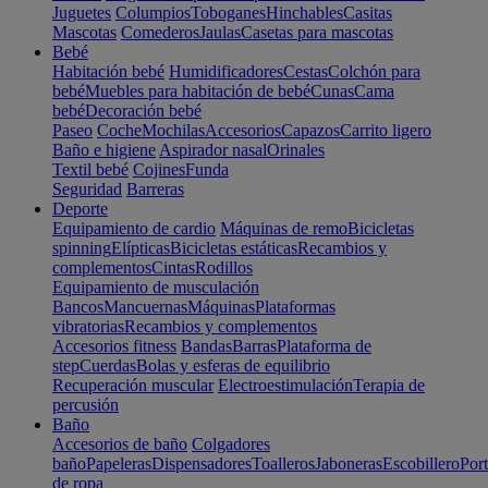
Juguetes
Columpios
Toboganes
Hinchables
Casitas
Mascotas
Comederos
Jaulas
Casetas para mascotas
Bebé
Habitación bebé
Humidificadores
Cestas
Colchón para
bebé
Muebles para habitación de bebé
Cunas
Cama
bebé
Decoración bebé
Paseo
Coche
Mochilas
Accesorios
Capazos
Carrito ligero
Baño e higiene
Aspirador nasal
Orinales
Textil bebé
Cojines
Funda
Seguridad
Barreras
Deporte
Equipamiento de cardio
Máquinas de remo
Bicicletas
spinning
Elípticas
Bicicletas estáticas
Recambios y
complementos
Cintas
Rodillos
Equipamiento de musculación
Bancos
Mancuernas
Máquinas
Plataformas
vibratorias
Recambios y complementos
Accesorios fitness
Bandas
Barras
Plataforma de
step
Cuerdas
Bolas y esferas de equilibrio
Recuperación muscular
Electroestimulación
Terapia de
percusión
Baño
Accesorios de baño
Colgadores
baño
Papeleras
Dispensadores
Toalleros
Jaboneras
Escobillero
Port
de ropa