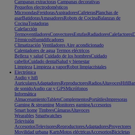
Campanas extractoras
Campanas decorativas
Pequeños electrodomésticos
Microondas
Freidoras
Aspiradores
Cafeteras
Planchas de
asar
Batidoras
Amasadores
Robots de Cocina
Balanzas de
Cocina
Tostadoras
Calefacción
Termoventiladores
Convectores
Estufas
Radiadores
Calefactores
D
Térmicos
Humidificadores
Climatización
Ventiladores
Aire acondicionado
Calentadores de agua
Termos eléctricos
Belleza y salud
Cuidado de los hombres
Cuidado
cabello
Cuidado dental
Salud y bienestar
Limpieza
Limpieza a vapor
Robot limpiacristales
Electrónica
Audio y hifi
Auriculares
Adaptadores
Reproductores
Radios
Altavoces
Hifi
Bar
de sonido
Audio car y GPS
Micrófonos
Informática
Almacenamiento
Tablets
Complementos
Portátiles
Impresoras
Gaming & streaming
Monitores gaming
Accesorios
Smart home
Timbres
Cámaras
Altavoces
Wearables
Smartwatches
Televisión
Accesorios
Televisores
Reproductores
Adaptadores
Proyectores
Movilidad urbana
Karts
Motos eléctricas
Accesorios
Bicicletas