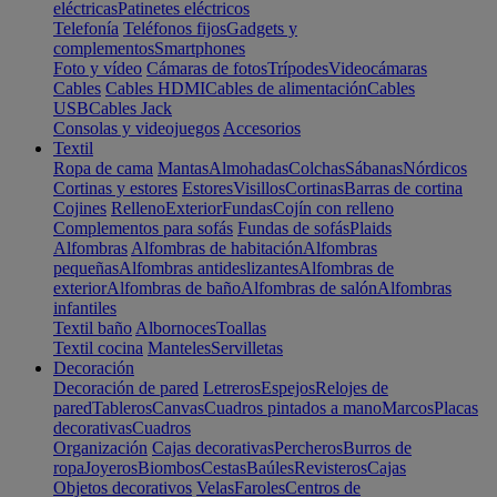
eléctricas
Patinetes eléctricos
Telefonía
Teléfonos fijos
Gadgets y
complementos
Smartphones
Foto y vídeo
Cámaras de fotos
Trípodes
Videocámaras
Cables
Cables HDMI
Cables de alimentación
Cables
USB
Cables Jack
Consolas y videojuegos
Accesorios
Textil
Ropa de cama
Mantas
Almohadas
Colchas
Sábanas
Nórdicos
Cortinas y estores
Estores
Visillos
Cortinas
Barras de cortina
Cojines
Relleno
Exterior
Fundas
Cojín con relleno
Complementos para sofás
Fundas de sofás
Plaids
Alfombras
Alfombras de habitación
Alfombras
pequeñas
Alfombras antideslizantes
Alfombras de
exterior
Alfombras de baño
Alfombras de salón
Alfombras
infantiles
Textil baño
Albornoces
Toallas
Textil cocina
Manteles
Servilletas
Decoración
Decoración de pared
Letreros
Espejos
Relojes de
pared
Tableros
Canvas
Cuadros pintados a mano
Marcos
Placas
decorativas
Cuadros
Organización
Cajas decorativas
Percheros
Burros de
ropa
Joyeros
Biombos
Cestas
Baúles
Revisteros
Cajas
Objetos decorativos
Velas
Faroles
Centros de