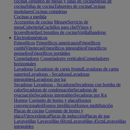
cocina
Conjuntos de mesas y sillas de cocina
Mesas de
cocina
Sillas de cocina
Taburetes de cocina
Cocinas
modulares
Cocinas completas
Cocinas a medida
Accesorios de cocina
Menaje
Servicio de
mesa
Cubertería
Cuchillos para chef
Vinos y
licores
Botellas
Utensilios de cocina
Vajilla
Bandejas
Electrodomésticos
Frigoríficos
Frigoríficos americanos
Frigoríficos
combi
Vinotecas
Frigoríficos integrables
Frigoríficos
pequeños
Frigoríficos portátiles
Congeladores
Congeladores verticales
Congeladores
horizontales
Lavadoras
Lavadoras de carga frontal
Lavadoras de carga
superior
Lavadoras - Secadoras
Lavadoras
integrables
Lavadoras por kg
Secadoras
Lavadoras - Secadoras
Secadoras con bomba de
calor
Secadoras de condensación
Secadoras de
evacuación
Secadoras integrables
Secadoras por Kg
Hornos
Conjunto de horno y placa
Hornos
convencionales
Hornos pirolíticos
Hornos multifunción
Placas de cocina
Conjunto de horno y
placa
Vitrocerámica
Placas de inducción
Placas de gas
Lavavajillas
Lavavajillas 60cm
Lavavajillas 45cm
Lavavajillas
integrables