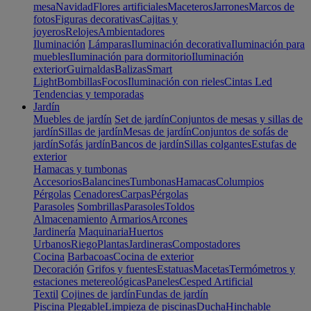
mesa
Navidad
Flores artificiales
Maceteros
Jarrones
Marcos de
fotos
Figuras decorativas
Cajitas y
joyeros
Relojes
Ambientadores
Iluminación
Lámparas
Iluminación decorativa
Iluminación para
muebles
Iluminación para dormitorio
Iluminación
exterior
Guirnaldas
Balizas
Smart
Light
Bombillas
Focos
Iluminación con rieles
Cintas Led
Tendencias y temporadas
Jardín
Muebles de jardín
Set de jardín
Conjuntos de mesas y sillas de
jardín
Sillas de jardín
Mesas de jardín
Conjuntos de sofás de
jardín
Sofás jardín
Bancos de jardín
Sillas colgantes
Estufas de
exterior
Hamacas y tumbonas
Accesorios
Balancines
Tumbonas
Hamacas
Columpios
Pérgolas
Cenadores
Carpas
Pérgolas
Parasoles
Sombrillas
Parasoles
Toldos
Almacenamiento
Armarios
Arcones
Jardinería
Maquinaria
Huertos
Urbanos
Riego
Plantas
Jardineras
Compostadores
Cocina
Barbacoas
Cocina de exterior
Decoración
Grifos y fuentes
Estatuas
Macetas
Termómetros y
estaciones metereológicas
Paneles
Cesped Artificial
Textil
Cojines de jardín
Fundas de jardín
Piscina
Plegable
Limpieza de piscinas
Ducha
Hinchable