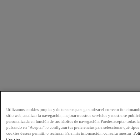
Utilizamos cookies propias y de terceros para garantizar el correcto funcionami
sitio web, analizar la navegación, mejorar nuestros servicios y mostrarte public
personalizada en función de tus hábitos de navegación. Puedes aceptar todas la
pulsando en “Aceptar”, o configurar tus preferencias para seleccionar qué tipos
cookies deseas permitir o rechazar. Para más información, consulta nuestra
Pol
Cookies