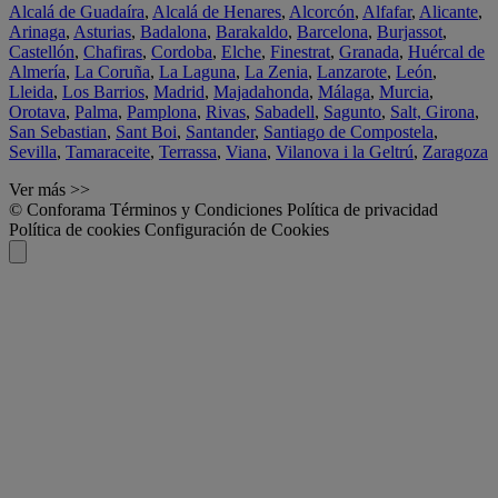
Alcalá de Guadaíra
,
Alcalá de Henares
,
Alcorcón
,
Alfafar
,
Alicante
,
Arinaga
,
Asturias
,
Badalona
,
Barakaldo
,
Barcelona
,
Burjassot
,
Castellón
,
Chafiras
,
Cordoba
,
Elche
,
Finestrat
,
Granada
,
Huércal de
Almería
,
La Coruña
,
La Laguna
,
La Zenia
,
Lanzarote
,
León
,
Lleida
,
Los Barrios
,
Madrid
,
Majadahonda
,
Málaga
,
Murcia
,
Orotava
,
Palma
,
Pamplona
,
Rivas
,
Sabadell
,
Sagunto
,
Salt, Girona
,
San Sebastian
,
Sant Boi
,
Santander
,
Santiago de Compostela
,
Sevilla
,
Tamaraceite
,
Terrassa
,
Viana
,
Vilanova i la Geltrú
,
Zaragoza
Ver más >>
© Conforama
Términos y Condiciones
Política de privacidad
Política de cookies
Configuración de Cookies