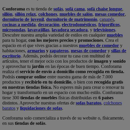
Conforama
es tu tienda de
sofás
,
sofá cama
,
sofá chaise longue
,
sillón
,
sillón relax
,
colchones
,
muebles de salón
,
mesas comedor
,
dormitorio de juvenil
,
dormitorio de matrimonio
,
canapés
,
cocinas a medida
,
decoración
,
electrodomésticos
,
frigoríficos
,
microondas
,
lavavajillas
,
lavadora secadora
, y
televisiones
.
Descubre nuestra amplia variedad de estilos en cualquier
muebles
para tu hogar,
con los mejores precios y promociones
. Crea el
espacio en el que vives gracias a nuestros
muebles de comedor
y
habitaciones,
armarios
y
zapateros
,
mesas de comedor
y
sillas de
escritorio
. Además, podrás decorar tu casa con multitud de
artículos, tener el mejor ocio con los productos de
imagen y sonido
y aprovechar tu
jardín
en las épocas de buen tiempo. Conforama
realiza el
servicio de envío a domicilio como recogida en tienda.
Podrás
comprar online
entre nuestra gama de más de 7.000
productos y
recibirlo en tu domicilio
, o bien con
recogida gratis
en nuestras tiendas física.
No esperes más para crear o renovar tu
hogar y transformarlo en un espacio con mucho estilo. Conforama
tiene 300
tiendas de muebles
físicas distribuidas en
6 países
distintos. Aproveche nuestras ofertas de
sofas baratos
,
colchones
baratos
y
liquidaciones de sofas
.
Conforama solo comercializa a través de su website o, físicamente,
en sus
tiendas de sofás
.