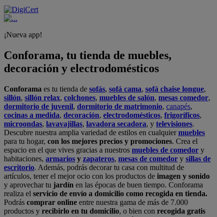
¡Nueva app!
Conforama, tu tienda de muebles,
decoración y electrodomésticos
Conforama
es tu tienda de
sofás
,
sofá cama
,
sofá chaise longue
,
sillón
,
sillón relax
,
colchones
,
muebles de salón
,
mesas comedor
,
dormitorio de juvenil
,
dormitorio de matrimonio
,
canapés
,
cocinas a medida
,
decoración
,
electrodomésticos
,
frigoríficos
,
microondas
,
lavavajillas
,
lavadora secadora
, y
televisiones
.
Descubre nuestra amplia variedad de estilos en cualquier
muebles
para tu hogar,
con los mejores precios y promociones
. Crea el
espacio en el que vives gracias a nuestros
muebles de comedor
y
habitaciones,
armarios
y
zapateros
,
mesas de comedor
y
sillas de
escritorio
. Además, podrás decorar tu casa con multitud de
artículos, tener el mejor ocio con los productos de
imagen y sonido
y aprovechar tu
jardín
en las épocas de buen tiempo. Conforama
realiza el
servicio de envío a domicilio como recogida en tienda.
Podrás
comprar online
entre nuestra gama de más de 7.000
productos y
recibirlo en tu domicilio
, o bien con
recogida gratis