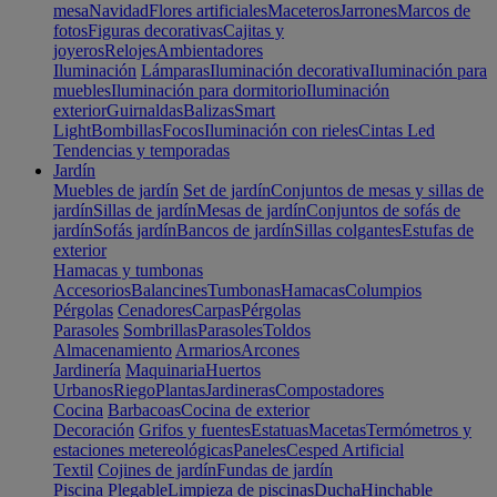
mesa
Navidad
Flores artificiales
Maceteros
Jarrones
Marcos de
fotos
Figuras decorativas
Cajitas y
joyeros
Relojes
Ambientadores
Iluminación
Lámparas
Iluminación decorativa
Iluminación para
muebles
Iluminación para dormitorio
Iluminación
exterior
Guirnaldas
Balizas
Smart
Light
Bombillas
Focos
Iluminación con rieles
Cintas Led
Tendencias y temporadas
Jardín
Muebles de jardín
Set de jardín
Conjuntos de mesas y sillas de
jardín
Sillas de jardín
Mesas de jardín
Conjuntos de sofás de
jardín
Sofás jardín
Bancos de jardín
Sillas colgantes
Estufas de
exterior
Hamacas y tumbonas
Accesorios
Balancines
Tumbonas
Hamacas
Columpios
Pérgolas
Cenadores
Carpas
Pérgolas
Parasoles
Sombrillas
Parasoles
Toldos
Almacenamiento
Armarios
Arcones
Jardinería
Maquinaria
Huertos
Urbanos
Riego
Plantas
Jardineras
Compostadores
Cocina
Barbacoas
Cocina de exterior
Decoración
Grifos y fuentes
Estatuas
Macetas
Termómetros y
estaciones metereológicas
Paneles
Cesped Artificial
Textil
Cojines de jardín
Fundas de jardín
Piscina
Plegable
Limpieza de piscinas
Ducha
Hinchable