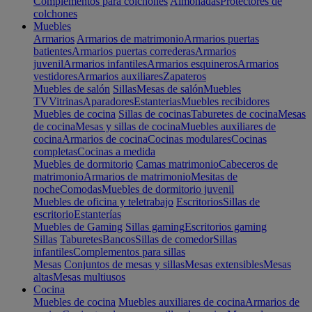
Complementos para colchones
Almohadas
Protectores de
colchones
Muebles
Armarios
Armarios de matrimonio
Armarios puertas
batientes
Armarios puertas correderas
Armarios
juvenil
Armarios infantiles
Armarios esquineros
Armarios
vestidores
Armarios auxiliares
Zapateros
Muebles de salón
Sillas
Mesas de salón
Muebles
TV
Vitrinas
Aparadores
Estanterias
Muebles recibidores
Muebles de cocina
Sillas de cocinas
Taburetes de cocina
Mesas
de cocina
Mesas y sillas de cocina
Muebles auxiliares de
cocina
Armarios de cocina
Cocinas modulares
Cocinas
completas
Cocinas a medida
Muebles de dormitorio
Camas matrimonio
Cabeceros de
matrimonio
Armarios de matrimonio
Mesitas de
noche
Comodas
Muebles de dormitorio juvenil
Muebles de oficina y teletrabajo
Escritorios
Sillas de
escritorio
Estanterías
Muebles de Gaming
Sillas gaming
Escritorios gaming
Sillas
Taburetes
Bancos
Sillas de comedor
Sillas
infantiles
Complementos para sillas
Mesas
Conjuntos de mesas y sillas
Mesas extensibles
Mesas
altas
Mesas multiusos
Cocina
Muebles de cocina
Muebles auxiliares de cocina
Armarios de