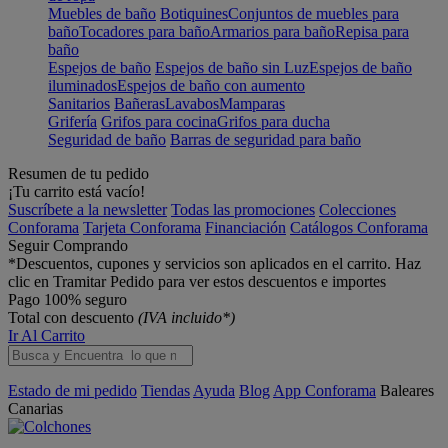
Muebles de baño
Botiquines
Conjuntos de muebles para
baño
Tocadores para baño
Armarios para baño
Repisa para
baño
Espejos de baño
Espejos de baño sin Luz
Espejos de baño
iluminados
Espejos de baño con aumento
Sanitarios
Bañeras
Lavabos
Mamparas
Grifería
Grifos para cocina
Grifos para ducha
Seguridad de baño
Barras de seguridad para baño
Resumen de tu pedido
¡Tu carrito está vacío!
Suscríbete a la newsletter
Todas las promociones
Colecciones
Conforama
Tarjeta Conforama
Financiación
Catálogos Conforama
Seguir Comprando
*Descuentos, cupones y servicios son aplicados en el carrito. Haz
clic en Tramitar Pedido para ver estos descuentos e importes
Pago 100% seguro
Total con descuento
(IVA incluido*)
Ir Al Carrito
Estado de mi pedido
Tiendas
Ayuda
Blog
App Conforama
Baleares
Canarias