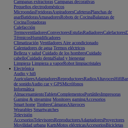
Campanas extractoras
Campanas decorativas
Pequeños electrodomésticos
Microondas
Freidoras
Aspiradores
Cafeteras
Planchas de
asar
Batidoras
Amasadores
Robots de Cocina
Balanzas de
Cocina
Tostadoras
Calefacción
Termoventiladores
Convectores
Estufas
Radiadores
Calefactores
D
Térmicos
Humidificadores
Climatización
Ventiladores
Aire acondicionado
Calentadores de agua
Termos eléctricos
Belleza y salud
Cuidado de los hombres
Cuidado
cabello
Cuidado dental
Salud y bienestar
Limpieza
Limpieza a vapor
Robot limpiacristales
Electrónica
Audio y hifi
Auriculares
Adaptadores
Reproductores
Radios
Altavoces
Hifi
Bar
de sonido
Audio car y GPS
Micrófonos
Informática
Almacenamiento
Tablets
Complementos
Portátiles
Impresoras
Gaming & streaming
Monitores gaming
Accesorios
Smart home
Timbres
Cámaras
Altavoces
Wearables
Smartwatches
Televisión
Accesorios
Televisores
Reproductores
Adaptadores
Proyectores
Movilidad urbana
Karts
Motos eléctricas
Accesorios
Bicicletas