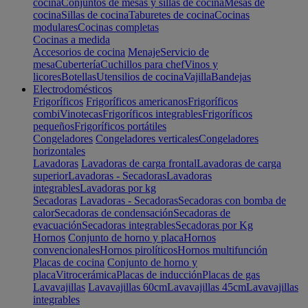
cocina
Conjuntos de mesas y sillas de cocina
Mesas de
cocina
Sillas de cocina
Taburetes de cocina
Cocinas
modulares
Cocinas completas
Cocinas a medida
Accesorios de cocina
Menaje
Servicio de
mesa
Cubertería
Cuchillos para chef
Vinos y
licores
Botellas
Utensilios de cocina
Vajilla
Bandejas
Electrodomésticos
Frigoríficos
Frigoríficos americanos
Frigoríficos
combi
Vinotecas
Frigoríficos integrables
Frigoríficos
pequeños
Frigoríficos portátiles
Congeladores
Congeladores verticales
Congeladores
horizontales
Lavadoras
Lavadoras de carga frontal
Lavadoras de carga
superior
Lavadoras - Secadoras
Lavadoras
integrables
Lavadoras por kg
Secadoras
Lavadoras - Secadoras
Secadoras con bomba de
calor
Secadoras de condensación
Secadoras de
evacuación
Secadoras integrables
Secadoras por Kg
Hornos
Conjunto de horno y placa
Hornos
convencionales
Hornos pirolíticos
Hornos multifunción
Placas de cocina
Conjunto de horno y
placa
Vitrocerámica
Placas de inducción
Placas de gas
Lavavajillas
Lavavajillas 60cm
Lavavajillas 45cm
Lavavajillas
integrables