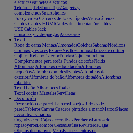
eléctricas
Patinetes eléctricos
Telefonía
Teléfonos fijos
Gadgets y
complementos
Smartphones
Foto y vídeo
Cámaras de fotos
Trípodes
Videocámaras
Cables
Cables HDMI
Cables de alimentación
Cables
USB
Cables Jack
Consolas y videojuegos
Accesorios
Textil
Ropa de cama
Mantas
Almohadas
Colchas
Sábanas
Nórdicos
Cortinas y estores
Estores
Visillos
Cortinas
Barras de cortina
Cojines
Relleno
Exterior
Fundas
Cojín con relleno
Complementos para sofás
Fundas de sofás
Plaids
Alfombras
Alfombras de habitación
Alfombras
pequeñas
Alfombras antideslizantes
Alfombras de
exterior
Alfombras de baño
Alfombras de salón
Alfombras
infantiles
Textil baño
Albornoces
Toallas
Textil cocina
Manteles
Servilletas
Decoración
Decoración de pared
Letreros
Espejos
Relojes de
pared
Tableros
Canvas
Cuadros pintados a mano
Marcos
Placas
decorativas
Cuadros
Organización
Cajas decorativas
Percheros
Burros de
ropa
Joyeros
Biombos
Cestas
Baúles
Revisteros
Cajas
Objetos decorativos
Velas
Faroles
Centros de