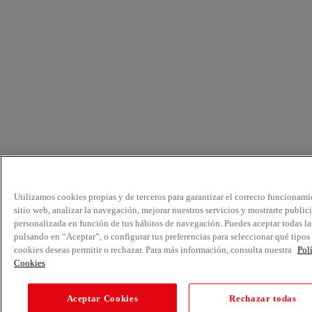
Utilizamos cookies propias y de terceros para garantizar el correcto funcionami
sitio web, analizar la navegación, mejorar nuestros servicios y mostrarte public
personalizada en función de tus hábitos de navegación. Puedes aceptar todas la
pulsando en “Aceptar”, o configurar tus preferencias para seleccionar qué tipos
cookies deseas permitir o rechazar. Para más información, consulta nuestra
Pol
Cookies
Aceptar Cookies
Rechazar todas