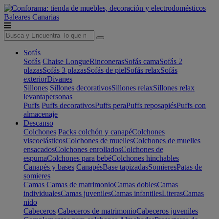
Baleares
Canarias
Sofás
Sofás
Chaise Longue
Rinconeras
Sofás cama
Sofás 2
plazas
Sofás 3 plazas
Sofás de piel
Sofás relax
Sofás
exterior
Divanes
Sillones
Sillones decorativos
Sillones relax
Sillones relax
levantapersonas
Puffs
Puffs decorativos
Puffs pera
Puffs reposapiés
Puffs con
almacenaje
Descanso
Colchones
Packs colchón y canapé
Colchones
viscoelásticos
Colchones de muelles
Colchones de muelles
ensacados
Colchones enrollados
Colchones de
espuma
Colchones para bebé
Colchones hinchables
Canapés y bases
Canapés
Base tapizadas
Somieres
Patas de
somieres
Camas
Camas de matrimonio
Camas dobles
Camas
individuales
Camas juveniles
Camas infantiles
Literas
Camas
nido
Cabeceros
Cabeceros de matrimonio
Cabeceros juveniles