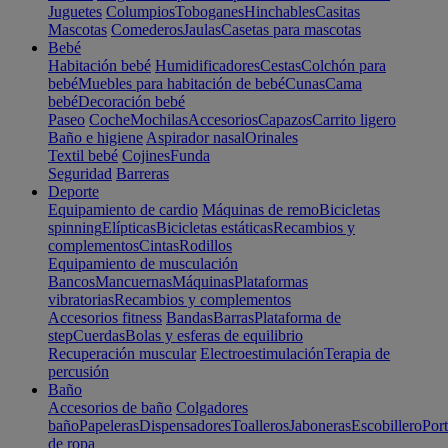
Juguetes
Columpios
Toboganes
Hinchables
Casitas
Mascotas
Comederos
Jaulas
Casetas para mascotas
Bebé
Habitación bebé
Humidificadores
Cestas
Colchón para
bebé
Muebles para habitación de bebé
Cunas
Cama
bebé
Decoración bebé
Paseo
Coche
Mochilas
Accesorios
Capazos
Carrito ligero
Baño e higiene
Aspirador nasal
Orinales
Textil bebé
Cojines
Funda
Seguridad
Barreras
Deporte
Equipamiento de cardio
Máquinas de remo
Bicicletas
spinning
Elípticas
Bicicletas estáticas
Recambios y
complementos
Cintas
Rodillos
Equipamiento de musculación
Bancos
Mancuernas
Máquinas
Plataformas
vibratorias
Recambios y complementos
Accesorios fitness
Bandas
Barras
Plataforma de
step
Cuerdas
Bolas y esferas de equilibrio
Recuperación muscular
Electroestimulación
Terapia de
percusión
Baño
Accesorios de baño
Colgadores
baño
Papeleras
Dispensadores
Toalleros
Jaboneras
Escobillero
Port
de ropa