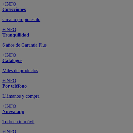
+INFO
Colecciones
Crea tu propio estilo
+INFO
Tranquilidad
6 años de Garantía Plus
+INFO
Catálogos
Miles de productos
+INFO
Por teléfono
Llámanos y compra
+INFO
Nueva app
Todo en tu móvil
+INFO