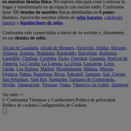
en nuestras tiendas física.
No esperes más para crear o renovar tu
hogar y transformarlo en un espacio con mucho estilo. Conforama
tiene 300
tiendas de muebles
físicas distribuidas en
6 países
distintos. Aproveche nuestras ofertas de
sofas baratos
,
colchones
baratos
y
liquidaciones de sofas
.
Conforama solo comercializa a través de su website o, físicamente,
en sus
tiendas de sofás
.
Alcalá de Guadaíra
,
Alcalá de Henares
,
Alcorcón
,
Alfafar
,
Alicante
,
Arinaga
,
Asturias
,
Badalona
,
Barakaldo
,
Barcelona
,
Burjassot
,
Castellón
,
Chafiras
,
Cordoba
,
Elche
,
Finestrat
,
Granada
,
Huércal de
Almería
,
La Coruña
,
La Laguna
,
La Zenia
,
Lanzarote
,
León
,
Lleida
,
Los Barrios
,
Madrid
,
Majadahonda
,
Málaga
,
Murcia
,
Orotava
,
Palma
,
Pamplona
,
Rivas
,
Sabadell
,
Sagunto
,
Salt, Girona
,
San Sebastian
,
Sant Boi
,
Santander
,
Santiago de Compostela
,
Sevilla
,
Tamaraceite
,
Terrassa
,
Viana
,
Vilanova i la Geltrú
,
Zaragoza
Ver más >>
© Conforama
Términos y Condiciones
Política de privacidad
Política de cookies
Configuración de Cookies