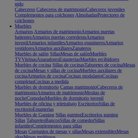
nido
Cabeceros
Cabeceros de matrimonio
Cabeceros juveniles
Complementos para colchones
Almohadas
Protectores de
colchones
Muebles
Armarios
Armarios de matrimonio
Armarios puertas
batientes
Armarios puertas correderas
Armarios
juvenil
Armarios infantiles
Armarios esquineros
Armarios
vestidores
Armarios auxiliares
Zapateros
Muebles de salón
Sillas
Mesas de salón
Muebles
TV
Vitrinas
Aparadores
Estanterias
Muebles recibidores
Muebles de cocina
Sillas de cocinas
Taburetes de cocina
Mesas
de cocina
Mesas y sillas de cocina
Muebles auxiliares de
cocina
Armarios de cocina
Cocinas modulares
Cocinas
completas
Cocinas a medida
Muebles de dormitorio
Camas matrimonio
Cabeceros de
matrimonio
Armarios de matrimonio
Mesitas de
noche
Comodas
Muebles de dormitorio juvenil
Muebles de oficina y teletrabajo
Escritorios
Sillas de
escritorio
Estanterías
Muebles de Gaming
Sillas gaming
Escritorios gaming
Sillas
Taburetes
Bancos
Sillas de comedor
Sillas
infantiles
Complementos para sillas
Mesas
Conjuntos de mesas y sillas
Mesas extensibles
Mesas
altas
Mesas multiusos