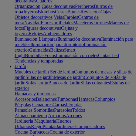
decorativas
Cuadros
Organización
Cajas decorativas
Percheros
Burros de
ropa
Joyeros
Biombos
Cestas
Baúles
Revisteros
Cajas
Objetos decorativos
Velas
Faroles
Centros de
mesa
Navidad
Flores artificiales
Maceteros
Jarrones
Marcos de
fotos
Figuras decorativas
Cajitas y
joyeros
Relojes
Ambientadores
Iluminación
Lámparas
Iluminación decorativa
Iluminación para
muebles
Iluminación para dormitorio
Iluminación
exterior
Guirnaldas
Balizas
Smart
Light
Bombillas
Focos
Iluminación con rieles
Cintas Led
Tendencias y temporadas
Jardín
Muebles de jardín
Set de jardín
Conjuntos de mesas y sillas de
jardín
Sillas de jardín
Mesas de jardín
Conjuntos de sofás de
jardín
Sofás jardín
Bancos de jardín
Sillas colgantes
Estufas de
exterior
Hamacas y tumbonas
Accesorios
Balancines
Tumbonas
Hamacas
Columpios
Pérgolas
Cenadores
Carpas
Pérgolas
Parasoles
Sombrillas
Parasoles
Toldos
Almacenamiento
Armarios
Arcones
Jardinería
Maquinaria
Huertos
Urbanos
Riego
Plantas
Jardineras
Compostadores
Cocina
Barbacoas
Cocina de exterior