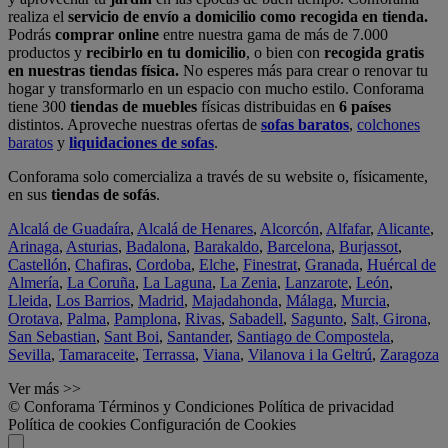
realiza el
servicio de envío a domicilio como recogida en tienda.
Podrás
comprar online
entre nuestra gama de más de 7.000
productos y
recibirlo en tu domicilio
, o bien con
recogida gratis
en nuestras tiendas física.
No esperes más para crear o renovar tu
hogar y transformarlo en un espacio con mucho estilo. Conforama
tiene 300
tiendas de muebles
físicas distribuidas en
6 países
distintos. Aproveche nuestras ofertas de
sofas baratos
,
colchones
baratos
y
liquidaciones de sofas
.
Conforama solo comercializa a través de su website o, físicamente,
en sus
tiendas de sofás
.
Alcalá de Guadaíra
,
Alcalá de Henares
,
Alcorcón
,
Alfafar
,
Alicante
,
Arinaga
,
Asturias
,
Badalona
,
Barakaldo
,
Barcelona
,
Burjassot
,
Castellón
,
Chafiras
,
Cordoba
,
Elche
,
Finestrat
,
Granada
,
Huércal de
Almería
,
La Coruña
,
La Laguna
,
La Zenia
,
Lanzarote
,
León
,
Lleida
,
Los Barrios
,
Madrid
,
Majadahonda
,
Málaga
,
Murcia
,
Orotava
,
Palma
,
Pamplona
,
Rivas
,
Sabadell
,
Sagunto
,
Salt, Girona
,
San Sebastian
,
Sant Boi
,
Santander
,
Santiago de Compostela
,
Sevilla
,
Tamaraceite
,
Terrassa
,
Viana
,
Vilanova i la Geltrú
,
Zaragoza
Ver más >>
© Conforama
Términos y Condiciones
Política de privacidad
Política de cookies
Configuración de Cookies