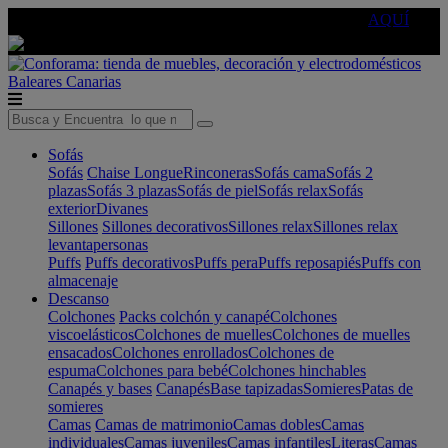
🔵Cambia tu electro con
-10% EXTRA
de descuento ☑️
AQUÍ
Baleares
Canarias
Sofás
Sofás
Chaise Longue
Rinconeras
Sofás cama
Sofás 2
plazas
Sofás 3 plazas
Sofás de piel
Sofás relax
Sofás
exterior
Divanes
Sillones
Sillones decorativos
Sillones relax
Sillones relax
levantapersonas
Puffs
Puffs decorativos
Puffs pera
Puffs reposapiés
Puffs con
almacenaje
Descanso
Colchones
Packs colchón y canapé
Colchones
viscoelásticos
Colchones de muelles
Colchones de muelles
ensacados
Colchones enrollados
Colchones de
espuma
Colchones para bebé
Colchones hinchables
Canapés y bases
Canapés
Base tapizadas
Somieres
Patas de
somieres
Camas
Camas de matrimonio
Camas dobles
Camas
individuales
Camas juveniles
Camas infantiles
Literas
Camas