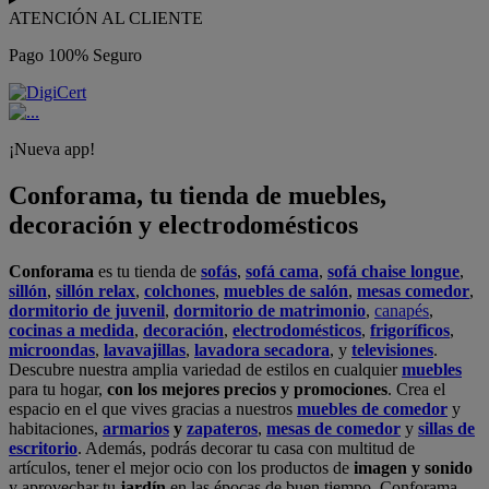
ATENCIÓN AL CLIENTE
Pago 100% Seguro
¡Nueva app!
Conforama, tu tienda de muebles,
decoración y electrodomésticos
Conforama
es tu tienda de
sofás
,
sofá cama
,
sofá chaise longue
,
sillón
,
sillón relax
,
colchones
,
muebles de salón
,
mesas comedor
,
dormitorio de juvenil
,
dormitorio de matrimonio
,
canapés
,
cocinas a medida
,
decoración
,
electrodomésticos
,
frigoríficos
,
microondas
,
lavavajillas
,
lavadora secadora
, y
televisiones
.
Descubre nuestra amplia variedad de estilos en cualquier
muebles
para tu hogar,
con los mejores precios y promociones
. Crea el
espacio en el que vives gracias a nuestros
muebles de comedor
y
habitaciones,
armarios
y
zapateros
,
mesas de comedor
y
sillas de
escritorio
. Además, podrás decorar tu casa con multitud de
artículos, tener el mejor ocio con los productos de
imagen y sonido
y aprovechar tu
jardín
en las épocas de buen tiempo. Conforama