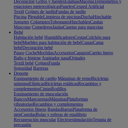
Decoración
Grifos y fuentes
Estatuas
Macetas
Termómetros y
estaciones metereológicas
Paneles
Cesped Artificial
Textil
Cojines de jardín
Fundas de jardín
Piscina
Plegable
Limpieza de piscinas
Ducha
Hinchable
Juguetes
Columpios
Toboganes
Hinchables
Casitas
Mascotas
Comederos
Jaulas
Casetas para mascotas
Bebé
Habitación bebé
Humidificadores
Cestas
Colchón para
bebé
Muebles para habitación de bebé
Cunas
Cama
bebé
Decoración bebé
Paseo
Coche
Mochilas
Accesorios
Capazos
Carrito ligero
Baño e higiene
Aspirador nasal
Orinales
Textil bebé
Cojines
Funda
Seguridad
Barreras
Deporte
Equipamiento de cardio
Máquinas de remo
Bicicletas
spinning
Elípticas
Bicicletas estáticas
Recambios y
complementos
Cintas
Rodillos
Equipamiento de musculación
Bancos
Mancuernas
Máquinas
Plataformas
vibratorias
Recambios y complementos
Accesorios fitness
Bandas
Barras
Plataforma de
step
Cuerdas
Bolas y esferas de equilibrio
Recuperación muscular
Electroestimulación
Terapia de
percusión