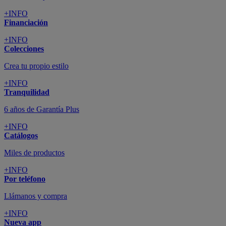
+INFO
Financiación
+INFO
Colecciones
Crea tu propio estilo
+INFO
Tranquilidad
6 años de Garantía Plus
+INFO
Catálogos
Miles de productos
+INFO
Por teléfono
Llámanos y compra
+INFO
Nueva app