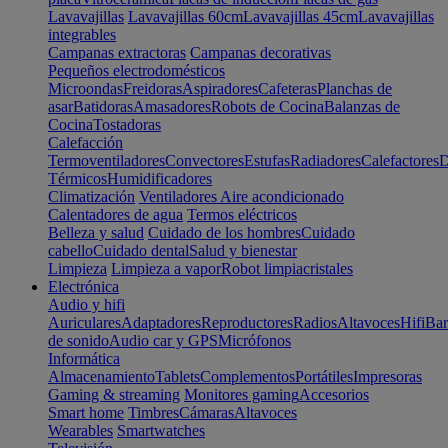
Lavavajillas
Lavavajillas 60cm
Lavavajillas 45cm
Lavavajillas
integrables
Campanas extractoras
Campanas decorativas
Pequeños electrodomésticos
Microondas
Freidoras
Aspiradores
Cafeteras
Planchas de
asar
Batidoras
Amasadores
Robots de Cocina
Balanzas de
Cocina
Tostadoras
Calefacción
Termoventiladores
Convectores
Estufas
Radiadores
Calefactores
D
Térmicos
Humidificadores
Climatización
Ventiladores
Aire acondicionado
Calentadores de agua
Termos eléctricos
Belleza y salud
Cuidado de los hombres
Cuidado
cabello
Cuidado dental
Salud y bienestar
Limpieza
Limpieza a vapor
Robot limpiacristales
Electrónica
Audio y hifi
Auriculares
Adaptadores
Reproductores
Radios
Altavoces
Hifi
Bar
de sonido
Audio car y GPS
Micrófonos
Informática
Almacenamiento
Tablets
Complementos
Portátiles
Impresoras
Gaming & streaming
Monitores gaming
Accesorios
Smart home
Timbres
Cámaras
Altavoces
Wearables
Smartwatches