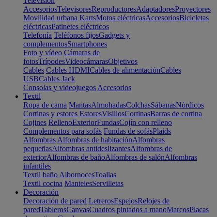
Televisión
Accesorios
Televisores
Reproductores
Adaptadores
Proyectores
Movilidad urbana
Karts
Motos eléctricas
Accesorios
Bicicletas
eléctricas
Patinetes eléctricos
Telefonía
Teléfonos fijos
Gadgets y
complementos
Smartphones
Foto y vídeo
Cámaras de
fotos
Trípodes
Videocámaras
Objetivos
Cables
Cables HDMI
Cables de alimentación
Cables
USB
Cables Jack
Consolas y videojuegos
Accesorios
Textil
Ropa de cama
Mantas
Almohadas
Colchas
Sábanas
Nórdicos
Cortinas y estores
Estores
Visillos
Cortinas
Barras de cortina
Cojines
Relleno
Exterior
Fundas
Cojín con relleno
Complementos para sofás
Fundas de sofás
Plaids
Alfombras
Alfombras de habitación
Alfombras
pequeñas
Alfombras antideslizantes
Alfombras de
exterior
Alfombras de baño
Alfombras de salón
Alfombras
infantiles
Textil baño
Albornoces
Toallas
Textil cocina
Manteles
Servilletas
Decoración
Decoración de pared
Letreros
Espejos
Relojes de
pared
Tableros
Canvas
Cuadros pintados a mano
Marcos
Placas