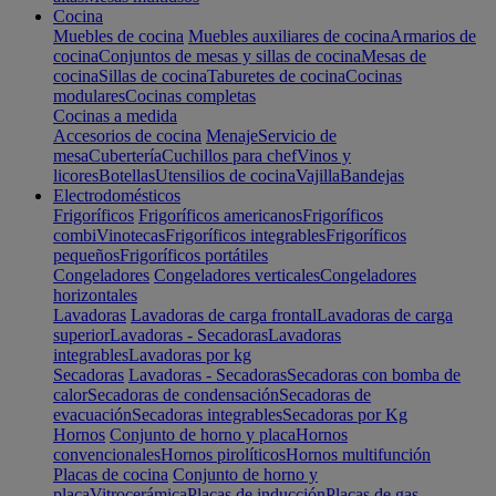
Cocina
Muebles de cocina
Muebles auxiliares de cocina
Armarios de
cocina
Conjuntos de mesas y sillas de cocina
Mesas de
cocina
Sillas de cocina
Taburetes de cocina
Cocinas
modulares
Cocinas completas
Cocinas a medida
Accesorios de cocina
Menaje
Servicio de
mesa
Cubertería
Cuchillos para chef
Vinos y
licores
Botellas
Utensilios de cocina
Vajilla
Bandejas
Electrodomésticos
Frigoríficos
Frigoríficos americanos
Frigoríficos
combi
Vinotecas
Frigoríficos integrables
Frigoríficos
pequeños
Frigoríficos portátiles
Congeladores
Congeladores verticales
Congeladores
horizontales
Lavadoras
Lavadoras de carga frontal
Lavadoras de carga
superior
Lavadoras - Secadoras
Lavadoras
integrables
Lavadoras por kg
Secadoras
Lavadoras - Secadoras
Secadoras con bomba de
calor
Secadoras de condensación
Secadoras de
evacuación
Secadoras integrables
Secadoras por Kg
Hornos
Conjunto de horno y placa
Hornos
convencionales
Hornos pirolíticos
Hornos multifunción
Placas de cocina
Conjunto de horno y
placa
Vitrocerámica
Placas de inducción
Placas de gas