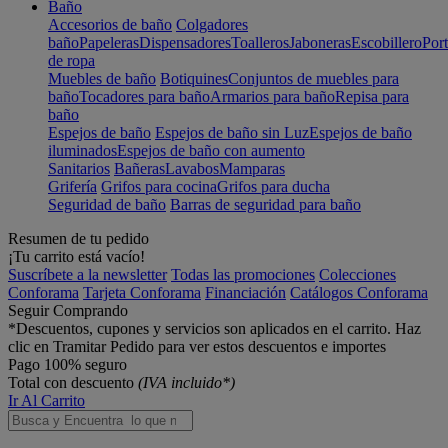
Baño
Accesorios de baño
Colgadores
baño
Papeleras
Dispensadores
Toalleros
Jaboneras
Escobillero
Port
de ropa
Muebles de baño
Botiquines
Conjuntos de muebles para
baño
Tocadores para baño
Armarios para baño
Repisa para
baño
Espejos de baño
Espejos de baño sin Luz
Espejos de baño
iluminados
Espejos de baño con aumento
Sanitarios
Bañeras
Lavabos
Mamparas
Grifería
Grifos para cocina
Grifos para ducha
Seguridad de baño
Barras de seguridad para baño
Resumen de tu pedido
¡Tu carrito está vacío!
Suscríbete a la newsletter
Todas las promociones
Colecciones
Conforama
Tarjeta Conforama
Financiación
Catálogos Conforama
Seguir Comprando
*Descuentos, cupones y servicios son aplicados en el carrito. Haz
clic en Tramitar Pedido para ver estos descuentos e importes
Pago 100% seguro
Total con descuento
(IVA incluido*)
Ir Al Carrito