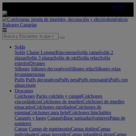
🔵Cambia tu electro con
-10% EXTRA
de descuento ☑️
AQUÍ
Baleares
Canarias
Sofás
Sofás
Chaise Longue
Rinconeras
Sofás cama
Sofás 2
plazas
Sofás 3 plazas
Sofás de piel
Sofás relax
Sofás
exterior
Divanes
Sillones
Sillones decorativos
Sillones relax
Sillones relax
levantapersonas
Puffs
Puffs decorativos
Puffs pera
Puffs reposapiés
Puffs con
almacenaje
Descanso
Colchones
Packs colchón y canapé
Colchones
viscoelásticos
Colchones de muelles
Colchones de muelles
ensacados
Colchones enrollados
Colchones de
espuma
Colchones para bebé
Colchones hinchables
Canapés y bases
Canapés
Base tapizadas
Somieres
Patas de
somieres
Camas
Camas de matrimonio
Camas dobles
Camas
individuales
Camas juveniles
Camas infantiles
Literas
Camas