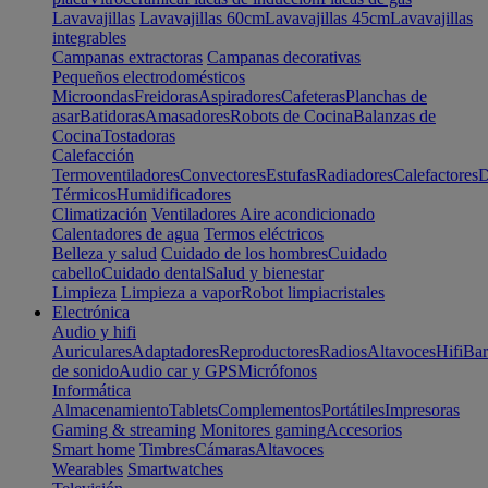
Lavavajillas
Lavavajillas 60cm
Lavavajillas 45cm
Lavavajillas
integrables
Campanas extractoras
Campanas decorativas
Pequeños electrodomésticos
Microondas
Freidoras
Aspiradores
Cafeteras
Planchas de
asar
Batidoras
Amasadores
Robots de Cocina
Balanzas de
Cocina
Tostadoras
Calefacción
Termoventiladores
Convectores
Estufas
Radiadores
Calefactores
D
Térmicos
Humidificadores
Climatización
Ventiladores
Aire acondicionado
Calentadores de agua
Termos eléctricos
Belleza y salud
Cuidado de los hombres
Cuidado
cabello
Cuidado dental
Salud y bienestar
Limpieza
Limpieza a vapor
Robot limpiacristales
Electrónica
Audio y hifi
Auriculares
Adaptadores
Reproductores
Radios
Altavoces
Hifi
Bar
de sonido
Audio car y GPS
Micrófonos
Informática
Almacenamiento
Tablets
Complementos
Portátiles
Impresoras
Gaming & streaming
Monitores gaming
Accesorios
Smart home
Timbres
Cámaras
Altavoces
Wearables
Smartwatches