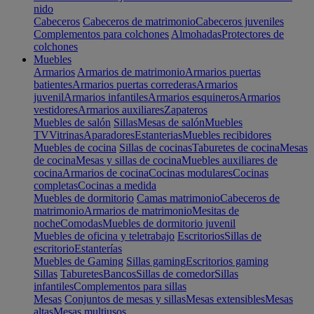
nido
Cabeceros
Cabeceros de matrimonio
Cabeceros juveniles
Complementos para colchones
Almohadas
Protectores de
colchones
Muebles
Armarios
Armarios de matrimonio
Armarios puertas
batientes
Armarios puertas correderas
Armarios
juvenil
Armarios infantiles
Armarios esquineros
Armarios
vestidores
Armarios auxiliares
Zapateros
Muebles de salón
Sillas
Mesas de salón
Muebles
TV
Vitrinas
Aparadores
Estanterias
Muebles recibidores
Muebles de cocina
Sillas de cocinas
Taburetes de cocina
Mesas
de cocina
Mesas y sillas de cocina
Muebles auxiliares de
cocina
Armarios de cocina
Cocinas modulares
Cocinas
completas
Cocinas a medida
Muebles de dormitorio
Camas matrimonio
Cabeceros de
matrimonio
Armarios de matrimonio
Mesitas de
noche
Comodas
Muebles de dormitorio juvenil
Muebles de oficina y teletrabajo
Escritorios
Sillas de
escritorio
Estanterías
Muebles de Gaming
Sillas gaming
Escritorios gaming
Sillas
Taburetes
Bancos
Sillas de comedor
Sillas
infantiles
Complementos para sillas
Mesas
Conjuntos de mesas y sillas
Mesas extensibles
Mesas
altas
Mesas multiusos