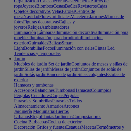
Organización
Cajas decorativas
Percheros
Burros de
ropa
Joyeros
Biombos
Cestas
Baúles
Revisteros
Cajas
Objetos decorativos
Velas
Faroles
Centros de
mesa
Navidad
Flores artificiales
Maceteros
Jarrones
Marcos de
fotos
Figuras decorativas
Cajitas y
joyeros
Relojes
Ambientadores
Iluminación
Lámparas
Iluminación decorativa
Iluminación para
muebles
Iluminación para dormitorio
Iluminación
exterior
Guirnaldas
Balizas
Smart
Light
Bombillas
Focos
Iluminación con rieles
Cintas Led
Tendencias y temporadas
Jardín
Muebles de jardín
Set de jardín
Conjuntos de mesas y sillas de
jardín
Sillas de jardín
Mesas de jardín
Conjuntos de sofás de
jardín
Sofás jardín
Bancos de jardín
Sillas colgantes
Estufas de
exterior
Hamacas y tumbonas
Accesorios
Balancines
Tumbonas
Hamacas
Columpios
Pérgolas
Cenadores
Carpas
Pérgolas
Parasoles
Sombrillas
Parasoles
Toldos
Almacenamiento
Armarios
Arcones
Jardinería
Maquinaria
Huertos
Urbanos
Riego
Plantas
Jardineras
Compostadores
Cocina
Barbacoas
Cocina de exterior
Decoración
Grifos y fuentes
Estatuas
Macetas
Termómetros y