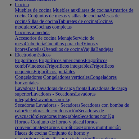
Cocina
Muebles de cocina
Muebles auxiliares de cocina
Armarios de
cocina
Conjuntos de mesas y sillas de cocina
Mesas de
cocina
Sillas de cocina
Taburetes de cocina
Cocinas
modulares
Cocinas completas
Cocinas a medida
Accesorios de cocina
Menaje
Servicio de
mesa
Cubertería
Cuchillos para chef
Vinos y
licores
Botellas
Utensilios de cocina
Vajilla
Bandejas
Electrodomésticos
Frigoríficos
Frigoríficos americanos
Frigoríficos
combi
Vinotecas
Frigoríficos integrables
Frigoríficos
pequeños
Frigoríficos portátiles
Congeladores
Congeladores verticales
Congeladores
horizontales
Lavadoras
Lavadoras de carga frontal
Lavadoras de carga
superior
Lavadoras - Secadoras
Lavadoras
integrables
Lavadoras por kg
Secadoras
Lavadoras - Secadoras
Secadoras con bomba de
calor
Secadoras de condensación
Secadoras de
evacuación
Secadoras integrables
Secadoras por Kg
Hornos
Conjunto de horno y placa
Hornos
convencionales
Hornos pirolíticos
Hornos multifunción
Placas de cocina
Conjunto de horno y
placa
Vitrocerámica
Placas de inducción
Placas de gas