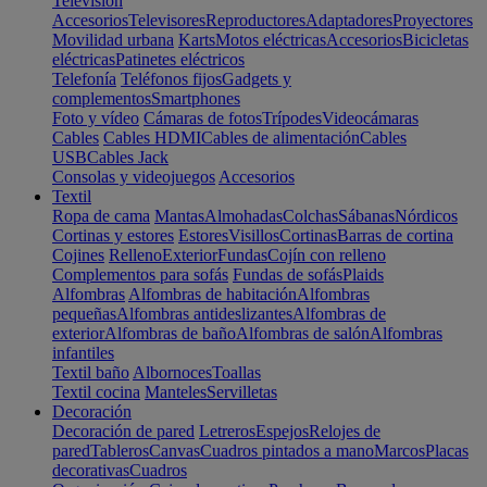
Televisión
Accesorios
Televisores
Reproductores
Adaptadores
Proyectores
Movilidad urbana
Karts
Motos eléctricas
Accesorios
Bicicletas
eléctricas
Patinetes eléctricos
Telefonía
Teléfonos fijos
Gadgets y
complementos
Smartphones
Foto y vídeo
Cámaras de fotos
Trípodes
Videocámaras
Cables
Cables HDMI
Cables de alimentación
Cables
USB
Cables Jack
Consolas y videojuegos
Accesorios
Textil
Ropa de cama
Mantas
Almohadas
Colchas
Sábanas
Nórdicos
Cortinas y estores
Estores
Visillos
Cortinas
Barras de cortina
Cojines
Relleno
Exterior
Fundas
Cojín con relleno
Complementos para sofás
Fundas de sofás
Plaids
Alfombras
Alfombras de habitación
Alfombras
pequeñas
Alfombras antideslizantes
Alfombras de
exterior
Alfombras de baño
Alfombras de salón
Alfombras
infantiles
Textil baño
Albornoces
Toallas
Textil cocina
Manteles
Servilletas
Decoración
Decoración de pared
Letreros
Espejos
Relojes de
pared
Tableros
Canvas
Cuadros pintados a mano
Marcos
Placas
decorativas
Cuadros