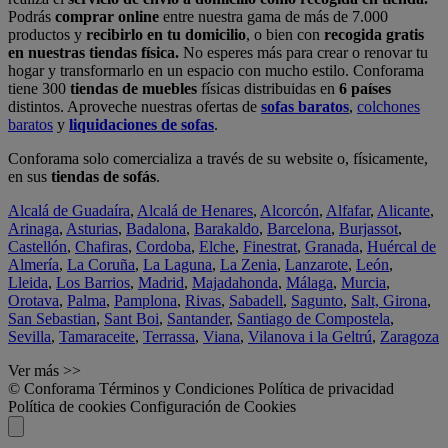
Podrás
comprar online
entre nuestra gama de más de 7.000
productos y
recibirlo en tu domicilio
, o bien con
recogida gratis
en nuestras tiendas física.
No esperes más para crear o renovar tu
hogar y transformarlo en un espacio con mucho estilo. Conforama
tiene 300
tiendas de muebles
físicas distribuidas en
6 países
distintos. Aproveche nuestras ofertas de
sofas baratos
,
colchones
baratos
y
liquidaciones de sofas
.
Conforama solo comercializa a través de su website o, físicamente,
en sus
tiendas de sofás
.
Alcalá de Guadaíra
,
Alcalá de Henares
,
Alcorcón
,
Alfafar
,
Alicante
,
Arinaga
,
Asturias
,
Badalona
,
Barakaldo
,
Barcelona
,
Burjassot
,
Castellón
,
Chafiras
,
Cordoba
,
Elche
,
Finestrat
,
Granada
,
Huércal de
Almería
,
La Coruña
,
La Laguna
,
La Zenia
,
Lanzarote
,
León
,
Lleida
,
Los Barrios
,
Madrid
,
Majadahonda
,
Málaga
,
Murcia
,
Orotava
,
Palma
,
Pamplona
,
Rivas
,
Sabadell
,
Sagunto
,
Salt, Girona
,
San Sebastian
,
Sant Boi
,
Santander
,
Santiago de Compostela
,
Sevilla
,
Tamaraceite
,
Terrassa
,
Viana
,
Vilanova i la Geltrú
,
Zaragoza
Ver más >>
© Conforama
Términos y Condiciones
Política de privacidad
Política de cookies
Configuración de Cookies