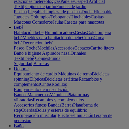
estaciones metereológicas
Paneles
Cesped Artificial
Textil
Cojines de jardín
Fundas de jardín
Piscina
Plegable
Limpieza de piscinas
Ducha
Hinchable
Juguetes
Columpios
Toboganes
Hinchables
Casitas
Mascotas
Comederos
Jaulas
Casetas para mascotas
Bebé
Habitación bebé
Humidificadores
Cestas
Colchón para
bebé
Muebles para habitación de bebé
Cunas
Cama
bebé
Decoración bebé
Paseo
Coche
Mochilas
Accesorios
Capazos
Carrito ligero
Baño e higiene
Aspirador nasal
Orinales
Textil bebé
Cojines
Funda
Seguridad
Barreras
Deporte
Equipamiento de cardio
Máquinas de remo
Bicicletas
spinning
Elípticas
Bicicletas estáticas
Recambios y
complementos
Cintas
Rodillos
Equipamiento de musculación
Bancos
Mancuernas
Máquinas
Plataformas
vibratorias
Recambios y complementos
Accesorios fitness
Bandas
Barras
Plataforma de
step
Cuerdas
Bolas y esferas de equilibrio
Recuperación muscular
Electroestimulación
Terapia de
percusión
Baño