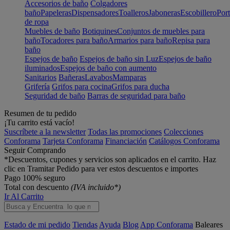
Accesorios de baño
Colgadores
baño
Papeleras
Dispensadores
Toalleros
Jaboneras
Escobillero
Port
de ropa
Muebles de baño
Botiquines
Conjuntos de muebles para
baño
Tocadores para baño
Armarios para baño
Repisa para
baño
Espejos de baño
Espejos de baño sin Luz
Espejos de baño
iluminados
Espejos de baño con aumento
Sanitarios
Bañeras
Lavabos
Mamparas
Grifería
Grifos para cocina
Grifos para ducha
Seguridad de baño
Barras de seguridad para baño
Resumen de tu pedido
¡Tu carrito está vacío!
Suscríbete a la newsletter
Todas las promociones
Colecciones
Conforama
Tarjeta Conforama
Financiación
Catálogos Conforama
Seguir Comprando
*Descuentos, cupones y servicios son aplicados en el carrito. Haz
clic en Tramitar Pedido para ver estos descuentos e importes
Pago 100% seguro
Total con descuento
(IVA incluido*)
Ir Al Carrito
Estado de mi pedido
Tiendas
Ayuda
Blog
App Conforama
Baleares