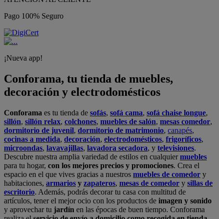
Pago 100% Seguro
¡Nueva app!
Conforama, tu tienda de muebles,
decoración y electrodomésticos
Conforama
es tu tienda de
sofás
,
sofá cama
,
sofá chaise longue
,
sillón
,
sillón relax
,
colchones
,
muebles de salón
,
mesas comedor
,
dormitorio de juvenil
,
dormitorio de matrimonio
,
canapés
,
cocinas a medida
,
decoración
,
electrodomésticos
,
frigoríficos
,
microondas
,
lavavajillas
,
lavadora secadora
, y
televisiones
.
Descubre nuestra amplia variedad de estilos en cualquier
muebles
para tu hogar,
con los mejores precios y promociones
. Crea el
espacio en el que vives gracias a nuestros
muebles de comedor
y
habitaciones,
armarios
y
zapateros
,
mesas de comedor
y
sillas de
escritorio
. Además, podrás decorar tu casa con multitud de
artículos, tener el mejor ocio con los productos de
imagen y sonido
y aprovechar tu
jardín
en las épocas de buen tiempo. Conforama
realiza el
servicio de envío a domicilio como recogida en tienda.