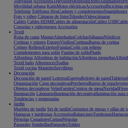
Televisión
Accesorios
Televisores
Reproductores
Adaptadores
Pr
Movilidad urbana
Karts
Motos eléctricas
Accesorios
Bicicletas el
Telefonía
Teléfonos fijos
Gadgets y complementos
Smartphones
Foto y vídeo
Cámaras de fotos
Trípodes
Videocámaras
Cables
Cables HDMI
Cables de alimentación
Cables USB
Cable
Consolas y videojuegos
Accesorios
Textil
Ropa de cama
Mantas
Almohadas
Colchas
Sábanas
Nórdicos
Cortinas y estores
Estores
Visillos
Cortinas
Barras de cortina
Cojines
Relleno
Exterior
Fundas
Cojín con relleno
Complementos para sofás
Fundas de sofás
Plaids
Alfombras
Alfombras de habitación
Alfombras pequeñas
Alfomb
Textil baño
Albornoces
Toallas
Textil cocina
Manteles
Servilletas
Decoración
Decoración de pared
Letreros
Espejos
Relojes de pared
Tableros
Organización
Cajas decorativas
Percheros
Burros de ropa
Joyero
Objetos decorativos
Velas
Faroles
Centros de mesa
Navidad
Flore
Iluminación
Lámparas
Iluminación decorativa
Iluminación para 
Tendencias y temporadas
Jardín
Muebles de jardín
Set de jardín
Conjuntos de mesas y sillas de j
Hamacas y tumbonas
Accesorios
Balancines
Tumbonas
Hamaca
Pérgolas
Cenadores
Carpas
Pérgolas
Parasoles
Sombrillas
Parasoles
Toldos