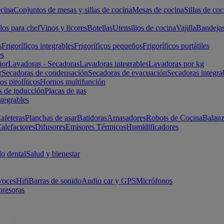
cina
Conjuntos de mesas y sillas de cocina
Mesas de cocina
Sillas de coc
los para chef
Vinos y licores
Botellas
Utensilios de cocina
Vajilla
Bandeja
s
Frigoríficos integrables
Frigoríficos pequeños
Frigoríficos portátiles
es
ior
Lavadoras - Secadoras
Lavadoras integrables
Lavadoras por kg
r
Secadoras de condensación
Secadoras de evacuación
Secadoras integra
s pirolíticos
Hornos multifunción
s de inducción
Placas de gas
ntegrables
afeteras
Planchas de asar
Batidoras
Amasadores
Robots de Cocina
Balanz
alefactores
Difusores
Emisores Térmicos
Humidificadores
o dental
Salud y bienestar
voces
Hifi
Barras de sonido
Audio car y GPS
Micrófonos
presoras