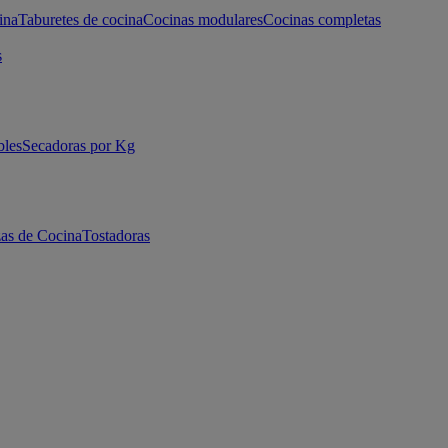
ina
Taburetes de cocina
Cocinas modulares
Cocinas completas
s
bles
Secadoras por Kg
as de Cocina
Tostadoras