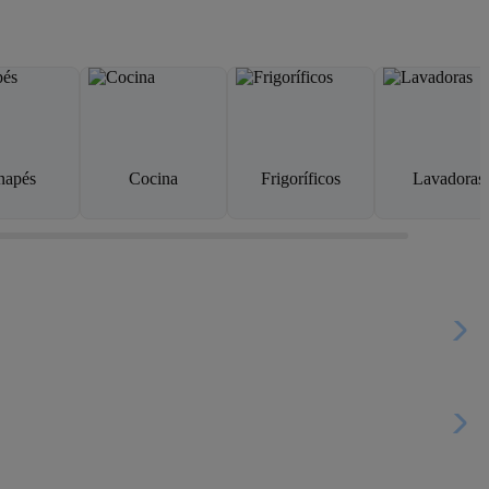
napés
Cocina
Frigoríficos
Lavadoras