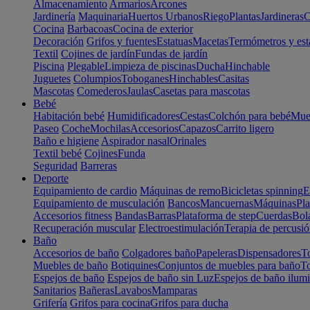
Almacenamiento
Armarios
Arcones
Jardinería
Maquinaria
Huertos Urbanos
Riego
Plantas
Jardineras
C
Cocina
Barbacoas
Cocina de exterior
Decoración
Grifos y fuentes
Estatuas
Macetas
Termómetros y est
Textil
Cojines de jardín
Fundas de jardín
Piscina
Plegable
Limpieza de piscinas
Ducha
Hinchable
Juguetes
Columpios
Toboganes
Hinchables
Casitas
Mascotas
Comederos
Jaulas
Casetas para mascotas
Bebé
Habitación bebé
Humidificadores
Cestas
Colchón para bebé
Mueb
Paseo
Coche
Mochilas
Accesorios
Capazos
Carrito ligero
Baño e higiene
Aspirador nasal
Orinales
Textil bebé
Cojines
Funda
Seguridad
Barreras
Deporte
Equipamiento de cardio
Máquinas de remo
Bicicletas spinning
E
Equipamiento de musculación
Bancos
Mancuernas
Máquinas
Pla
Accesorios fitness
Bandas
Barras
Plataforma de step
Cuerdas
Bola
Recuperación muscular
Electroestimulación
Terapia de percusi
Baño
Accesorios de baño
Colgadores baño
Papeleras
Dispensadores
To
Muebles de baño
Botiquines
Conjuntos de muebles para baño
To
Espejos de baño
Espejos de baño sin Luz
Espejos de baño ilum
Sanitarios
Bañeras
Lavabos
Mamparas
Grifería
Grifos para cocina
Grifos para ducha