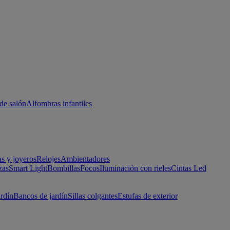
de salón
Alfombras infantiles
as y joyeros
Relojes
Ambientadores
zas
Smart Light
Bombillas
Focos
Iluminación con rieles
Cintas Led
ardín
Bancos de jardín
Sillas colgantes
Estufas de exterior