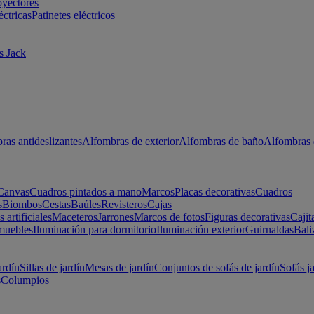
oyectores
éctricas
Patinetes eléctricos
s Jack
ras antideslizantes
Alfombras de exterior
Alfombras de baño
Alfombras 
Canvas
Cuadros pintados a mano
Marcos
Placas decorativas
Cuadros
s
Biombos
Cestas
Baúles
Revisteros
Cajas
s artificiales
Maceteros
Jarrones
Marcos de fotos
Figuras decorativas
Cajit
muebles
Iluminación para dormitorio
Iluminación exterior
Guirnaldas
Bali
ardín
Sillas de jardín
Mesas de jardín
Conjuntos de sofás de jardín
Sofás j
s
Columpios