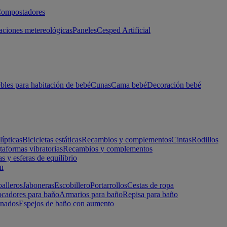
ompostadores
aciones metereológicas
Paneles
Cesped Artificial
les para habitación de bebé
Cunas
Cama bebé
Decoración bebé
lípticas
Bicicletas estáticas
Recambios y complementos
Cintas
Rodillos
taformas vibratorias
Recambios y complementos
s y esferas de equilibrio
ón
alleros
Jaboneras
Escobillero
Portarrollos
Cestas de ropa
cadores para baño
Armarios para baño
Repisa para baño
inados
Espejos de baño con aumento