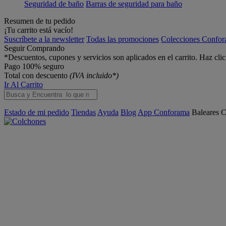
Seguridad de baño
Barras de seguridad para baño
Resumen de tu pedido
¡Tu carrito está vacío!
Suscríbete a la newsletter
Todas las promociones
Colecciones Confo
Seguir Comprando
*Descuentos, cupones y servicios son aplicados en el carrito. Haz cli
Pago 100% seguro
Total con descuento
(IVA incluido*)
Ir Al Carrito
Estado de mi pedido
Tiendas
Ayuda
Blog
App Conforama
Baleares
C