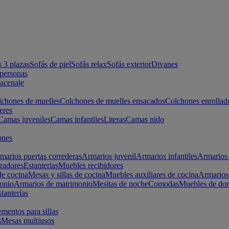
s 3 plazas
Sofás de piel
Sofás relax
Sofás exterior
Divanes
apersonas
macenaje
chones de muelles
Colchones de muelles ensacados
Colchones enrollad
eres
Camas juveniles
Camas infantiles
Literas
Camas nido
ones
marios puertas correderas
Armarios juvenil
Armarios infantiles
Armarios 
radores
Estanterias
Muebles recibidores
e cocina
Mesas y sillas de cocina
Muebles auxiliares de cocina
Armarios
onio
Armarios de matrimonio
Mesitas de noche
Comodas
Muebles de dor
tanterías
entos para sillas
s
Mesas multiusos