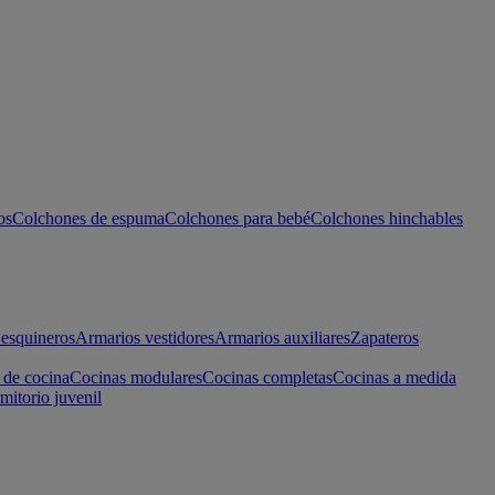
os
Colchones de espuma
Colchones para bebé
Colchones hinchables
esquineros
Armarios vestidores
Armarios auxiliares
Zapateros
 de cocina
Cocinas modulares
Cocinas completas
Cocinas a medida
mitorio juvenil