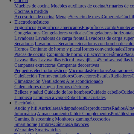
Cocina
Muebles de cocina
Muebles auxiliares de cocina
Armarios de co
Cocinas a medida
Accesorios de cocina
Menaje
Servicio de mesa
Cubertería
Cuchil
Electrodomésticos
Frigoríficos
Frigoríficos americanos
Frigoríficos combi
Vinoteca
Congeladores
Congeladores verticales
Congeladores horizontal
Lavadoras
Lavadoras de carga frontal
Lavadoras de carga super
Secadoras
Lavadoras - Secadoras
Secadoras con bomba de calo
Hornos
Conjunto de horno y placa
Hornos convencionales
Horno
Placas de cocina
Conjunto de horno y placa
Vitrocerámica
Placa
Lavavajillas
Lavavajillas 60cm
Lavavajillas 45cm
Lavavajillas i
Campanas extractoras
Campanas decorativas
Pequeños electrodomésticos
Microondas
Freidoras
Aspiradores
C
Calefacción
Termoventiladores
Convectores
Estufas
Radiadores
C
Climatización
Ventiladores
Aire acondicionado
Calentadores de agua
Termos eléctricos
Belleza y salud
Cuidado de los hombres
Cuidado cabello
Cuidad
Limpieza
Limpieza a vapor
Robot limpiacristales
Electrónica
Audio y hifi
Auriculares
Adaptadores
Reproductores
Radios
Alta
Informática
Almacenamiento
Tablets
Complementos
Portátiles
Im
Gaming & streaming
Monitores gaming
Accesorios
Smart home
Timbres
Cámaras
Altavoces
Wearables
Smartwatches