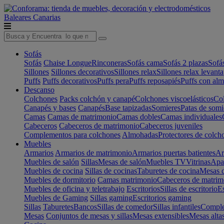
Baleares
Canarias
Sofás
Sofás
Chaise Longue
Rinconeras
Sofás cama
Sofás 2 plazas
Sofá
Sillones
Sillones decorativos
Sillones relax
Sillones relax levant
Puffs
Puffs decorativos
Puffs pera
Puffs reposapiés
Puffs con al
Descanso
Colchones
Packs colchón y canapé
Colchones viscoelásticos
Col
Canapés y bases
Canapés
Base tapizadas
Somieres
Patas de somi
Camas
Camas de matrimonio
Camas dobles
Camas individuales
Cabeceros
Cabeceros de matrimonio
Cabeceros juveniles
Complementos para colchones
Almohadas
Protectores de colch
Muebles
Armarios
Armarios de matrimonio
Armarios puertas batientes
Ar
Muebles de salón
Sillas
Mesas de salón
Muebles TV
Vitrinas
Apa
Muebles de cocina
Sillas de cocinas
Taburetes de cocina
Mesas d
Muebles de dormitorio
Camas matrimonio
Cabeceros de matrim
Muebles de oficina y teletrabajo
Escritorios
Sillas de escritorio
Es
Muebles de Gaming
Sillas gaming
Escritorios gaming
Sillas
Taburetes
Bancos
Sillas de comedor
Sillas infantiles
Complem
Mesas
Conjuntos de mesas y sillas
Mesas extensibles
Mesas alta