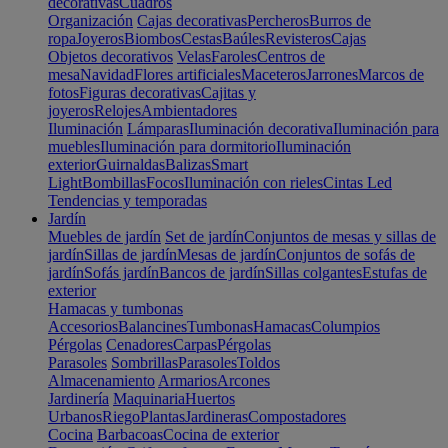
decorativas
Cuadros
Organización
Cajas decorativas
Percheros
Burros de
ropa
Joyeros
Biombos
Cestas
Baúles
Revisteros
Cajas
Objetos decorativos
Velas
Faroles
Centros de
mesa
Navidad
Flores artificiales
Maceteros
Jarrones
Marcos de
fotos
Figuras decorativas
Cajitas y
joyeros
Relojes
Ambientadores
Iluminación
Lámparas
Iluminación decorativa
Iluminación para
muebles
Iluminación para dormitorio
Iluminación
exterior
Guirnaldas
Balizas
Smart
Light
Bombillas
Focos
Iluminación con rieles
Cintas Led
Tendencias y temporadas
Jardín
Muebles de jardín
Set de jardín
Conjuntos de mesas y sillas de
jardín
Sillas de jardín
Mesas de jardín
Conjuntos de sofás de
jardín
Sofás jardín
Bancos de jardín
Sillas colgantes
Estufas de
exterior
Hamacas y tumbonas
Accesorios
Balancines
Tumbonas
Hamacas
Columpios
Pérgolas
Cenadores
Carpas
Pérgolas
Parasoles
Sombrillas
Parasoles
Toldos
Almacenamiento
Armarios
Arcones
Jardinería
Maquinaria
Huertos
Urbanos
Riego
Plantas
Jardineras
Compostadores
Cocina
Barbacoas
Cocina de exterior