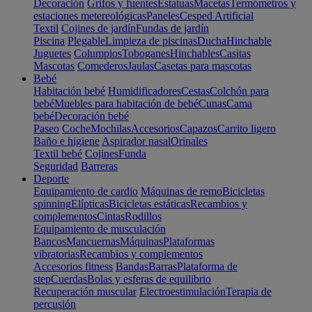
Decoración
Grifos y fuentes
Estatuas
Macetas
Termómetros y
estaciones metereológicas
Paneles
Cesped Artificial
Textil
Cojines de jardín
Fundas de jardín
Piscina
Plegable
Limpieza de piscinas
Ducha
Hinchable
Juguetes
Columpios
Toboganes
Hinchables
Casitas
Mascotas
Comederos
Jaulas
Casetas para mascotas
Bebé
Habitación bebé
Humidificadores
Cestas
Colchón para
bebé
Muebles para habitación de bebé
Cunas
Cama
bebé
Decoración bebé
Paseo
Coche
Mochilas
Accesorios
Capazos
Carrito ligero
Baño e higiene
Aspirador nasal
Orinales
Textil bebé
Cojines
Funda
Seguridad
Barreras
Deporte
Equipamiento de cardio
Máquinas de remo
Bicicletas
spinning
Elípticas
Bicicletas estáticas
Recambios y
complementos
Cintas
Rodillos
Equipamiento de musculación
Bancos
Mancuernas
Máquinas
Plataformas
vibratorias
Recambios y complementos
Accesorios fitness
Bandas
Barras
Plataforma de
step
Cuerdas
Bolas y esferas de equilibrio
Recuperación muscular
Electroestimulación
Terapia de
percusión