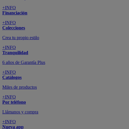
+INFO
Financiación
+INFO
Colecciones
Crea tu propio estilo
+INFO
Tranquilidad
6 años de Garantía Plus
+INFO
Catálogos
Miles de productos
+INFO
Por teléfono
Llámanos y compra
+INFO
Nueva app