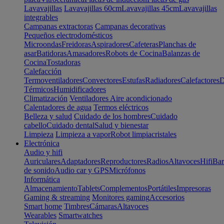
Lavavajillas
Lavavajillas 60cm
Lavavajillas 45cm
Lavavajillas
integrables
Campanas extractoras
Campanas decorativas
Pequeños electrodomésticos
Microondas
Freidoras
Aspiradores
Cafeteras
Planchas de
asar
Batidoras
Amasadores
Robots de Cocina
Balanzas de
Cocina
Tostadoras
Calefacción
Termoventiladores
Convectores
Estufas
Radiadores
Calefactores
D
Térmicos
Humidificadores
Climatización
Ventiladores
Aire acondicionado
Calentadores de agua
Termos eléctricos
Belleza y salud
Cuidado de los hombres
Cuidado
cabello
Cuidado dental
Salud y bienestar
Limpieza
Limpieza a vapor
Robot limpiacristales
Electrónica
Audio y hifi
Auriculares
Adaptadores
Reproductores
Radios
Altavoces
Hifi
Bar
de sonido
Audio car y GPS
Micrófonos
Informática
Almacenamiento
Tablets
Complementos
Portátiles
Impresoras
Gaming & streaming
Monitores gaming
Accesorios
Smart home
Timbres
Cámaras
Altavoces
Wearables
Smartwatches