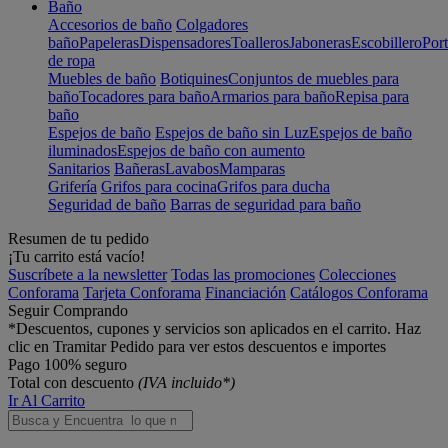
Baño
Accesorios de baño
Colgadores
baño
Papeleras
Dispensadores
Toalleros
Jaboneras
Escobillero
Port
de ropa
Muebles de baño
Botiquines
Conjuntos de muebles para
baño
Tocadores para baño
Armarios para baño
Repisa para
baño
Espejos de baño
Espejos de baño sin Luz
Espejos de baño
iluminados
Espejos de baño con aumento
Sanitarios
Bañeras
Lavabos
Mamparas
Grifería
Grifos para cocina
Grifos para ducha
Seguridad de baño
Barras de seguridad para baño
Resumen de tu pedido
¡Tu carrito está vacío!
Suscríbete a la newsletter
Todas las promociones
Colecciones
Conforama
Tarjeta Conforama
Financiación
Catálogos Conforama
Seguir Comprando
*Descuentos, cupones y servicios son aplicados en el carrito. Haz
clic en Tramitar Pedido para ver estos descuentos e importes
Pago 100% seguro
Total con descuento
(IVA incluido*)
Ir Al Carrito