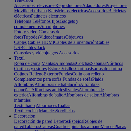
Televisión
Accesorios
Televisores
Reproductores
Adaptadores
Proyectores
Movilidad urbana
Karts
Motos eléctricas
Accesorios
Bicicletas
eléctricas
Patinetes eléctricos
Telefonía
Teléfonos fijos
Gadgets y
complementos
Smartphones
Foto y vídeo
Cámaras de
fotos
Trípodes
Videocámaras
Objetivos
Cables
Cables HDMI
Cables de alimentación
Cables
USB
Cables Jack
Consolas y videojuegos
Accesorios
Textil
Ropa de cama
Mantas
Almohadas
Colchas
Sábanas
Nórdicos
Cortinas y estores
Estores
Visillos
Cortinas
Barras de cortina
Cojines
Relleno
Exterior
Fundas
Cojín con relleno
Complementos para sofás
Fundas de sofás
Plaids
Alfombras
Alfombras de habitación
Alfombras
pequeñas
Alfombras antideslizantes
Alfombras de
exterior
Alfombras de baño
Alfombras de salón
Alfombras
infantiles
Textil baño
Albornoces
Toallas
Textil cocina
Manteles
Servilletas
Decoración
Decoración de pared
Letreros
Espejos
Relojes de
pared
Tableros
Canvas
Cuadros pintados a mano
Marcos
Placas