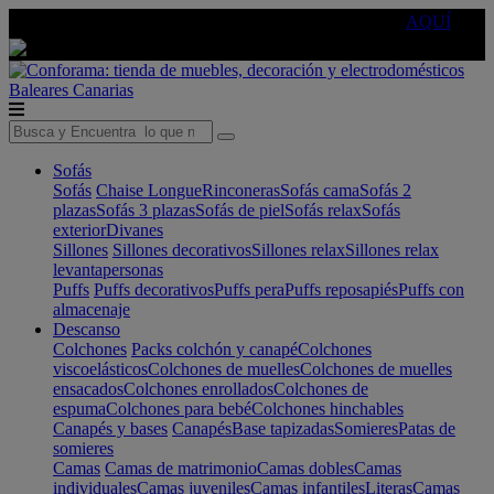
🔵Cambia tu electro con
-10% EXTRA
de descuento ☑️
AQUÍ
Baleares
Canarias
Sofás
Sofás
Chaise Longue
Rinconeras
Sofás cama
Sofás 2
plazas
Sofás 3 plazas
Sofás de piel
Sofás relax
Sofás
exterior
Divanes
Sillones
Sillones decorativos
Sillones relax
Sillones relax
levantapersonas
Puffs
Puffs decorativos
Puffs pera
Puffs reposapiés
Puffs con
almacenaje
Descanso
Colchones
Packs colchón y canapé
Colchones
viscoelásticos
Colchones de muelles
Colchones de muelles
ensacados
Colchones enrollados
Colchones de
espuma
Colchones para bebé
Colchones hinchables
Canapés y bases
Canapés
Base tapizadas
Somieres
Patas de
somieres
Camas
Camas de matrimonio
Camas dobles
Camas
individuales
Camas juveniles
Camas infantiles
Literas
Camas