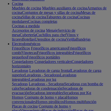
Cocina
Muebles de cocina
Muebles auxiliares de cocina
Armarios de
cocina
Conjuntos de mesas y sillas de cocina
Mesas de
cocina
Sillas de cocina
Taburetes de cocina
Cocinas
modulares
Cocinas completas
Cocinas a medida
Accesorios de cocina
Menaje
Servicio de
mesa
Cubertería
Cuchillos para chef
Vinos y
licores
Botellas
Utensilios de cocina
Vajilla
Bandejas
Electrodomésticos
Frigoríficos
Frigoríficos americanos
Frigoríficos
combi
Vinotecas
Frigoríficos integrables
Frigoríficos
pequeños
Frigoríficos portátiles
Congeladores
Congeladores verticales
Congeladores
horizontales
Lavadoras
Lavadoras de carga frontal
Lavadoras de carga
superior
Lavadoras - Secadoras
Lavadoras
integrables
Lavadoras por kg
Secadoras
Lavadoras - Secadoras
Secadoras con bomba de
calor
Secadoras de condensación
Secadoras de
evacuación
Secadoras integrables
Secadoras por Kg
Hornos
Conjunto de horno y placa
Hornos
convencionales
Hornos pirolíticos
Hornos multifunción
Placas de cocina
Conjunto de horno y
placa
Vitrocerámica
Placas de inducción
Placas de gas