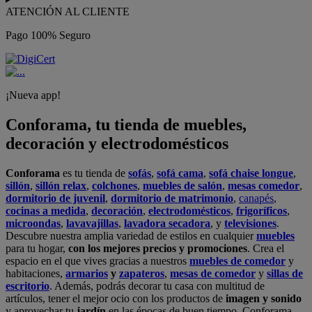
ATENCIÓN AL CLIENTE
Pago 100% Seguro
¡Nueva app!
Conforama, tu tienda de muebles,
decoración y electrodomésticos
Conforama
es tu tienda de
sofás
,
sofá cama
,
sofá chaise longue
,
sillón
,
sillón relax
,
colchones
,
muebles de salón
,
mesas comedor
,
dormitorio de juvenil
,
dormitorio de matrimonio
,
canapés
,
cocinas a medida
,
decoración
,
electrodomésticos
,
frigoríficos
,
microondas
,
lavavajillas
,
lavadora secadora
, y
televisiones
.
Descubre nuestra amplia variedad de estilos en cualquier
muebles
para tu hogar,
con los mejores precios y promociones
. Crea el
espacio en el que vives gracias a nuestros
muebles de comedor
y
habitaciones,
armarios
y
zapateros
,
mesas de comedor
y
sillas de
escritorio
. Además, podrás decorar tu casa con multitud de
artículos, tener el mejor ocio con los productos de
imagen y sonido
y aprovechar tu
jardín
en las épocas de buen tiempo. Conforama