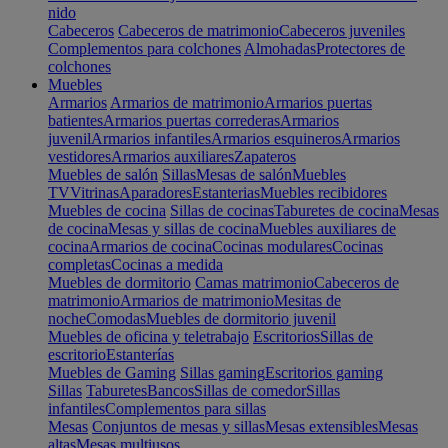
nido
Cabeceros
Cabeceros de matrimonio
Cabeceros juveniles
Complementos para colchones
Almohadas
Protectores de
colchones
Muebles
Armarios
Armarios de matrimonio
Armarios puertas
batientes
Armarios puertas correderas
Armarios
juvenil
Armarios infantiles
Armarios esquineros
Armarios
vestidores
Armarios auxiliares
Zapateros
Muebles de salón
Sillas
Mesas de salón
Muebles
TV
Vitrinas
Aparadores
Estanterias
Muebles recibidores
Muebles de cocina
Sillas de cocinas
Taburetes de cocina
Mesas
de cocina
Mesas y sillas de cocina
Muebles auxiliares de
cocina
Armarios de cocina
Cocinas modulares
Cocinas
completas
Cocinas a medida
Muebles de dormitorio
Camas matrimonio
Cabeceros de
matrimonio
Armarios de matrimonio
Mesitas de
noche
Comodas
Muebles de dormitorio juvenil
Muebles de oficina y teletrabajo
Escritorios
Sillas de
escritorio
Estanterías
Muebles de Gaming
Sillas gaming
Escritorios gaming
Sillas
Taburetes
Bancos
Sillas de comedor
Sillas
infantiles
Complementos para sillas
Mesas
Conjuntos de mesas y sillas
Mesas extensibles
Mesas
altas
Mesas multiusos