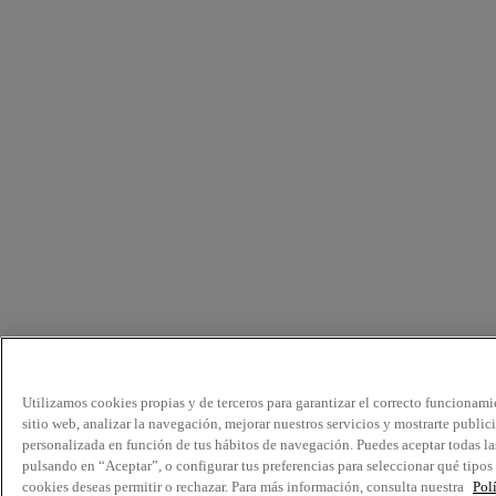
Utilizamos cookies propias y de terceros para garantizar el correcto funcionami
sitio web, analizar la navegación, mejorar nuestros servicios y mostrarte public
personalizada en función de tus hábitos de navegación. Puedes aceptar todas la
pulsando en “Aceptar”, o configurar tus preferencias para seleccionar qué tipos
cookies deseas permitir o rechazar. Para más información, consulta nuestra
Pol