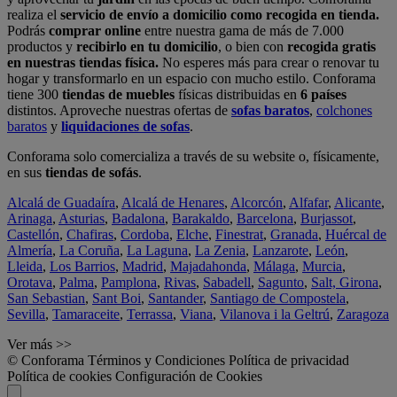
realiza el
servicio de envío a domicilio como recogida en tienda.
Podrás
comprar online
entre nuestra gama de más de 7.000
productos y
recibirlo en tu domicilio
, o bien con
recogida gratis
en nuestras tiendas física.
No esperes más para crear o renovar tu
hogar y transformarlo en un espacio con mucho estilo. Conforama
tiene 300
tiendas de muebles
físicas distribuidas en
6 países
distintos. Aproveche nuestras ofertas de
sofas baratos
,
colchones
baratos
y
liquidaciones de sofas
.
Conforama solo comercializa a través de su website o, físicamente,
en sus
tiendas de sofás
.
Alcalá de Guadaíra
,
Alcalá de Henares
,
Alcorcón
,
Alfafar
,
Alicante
,
Arinaga
,
Asturias
,
Badalona
,
Barakaldo
,
Barcelona
,
Burjassot
,
Castellón
,
Chafiras
,
Cordoba
,
Elche
,
Finestrat
,
Granada
,
Huércal de
Almería
,
La Coruña
,
La Laguna
,
La Zenia
,
Lanzarote
,
León
,
Lleida
,
Los Barrios
,
Madrid
,
Majadahonda
,
Málaga
,
Murcia
,
Orotava
,
Palma
,
Pamplona
,
Rivas
,
Sabadell
,
Sagunto
,
Salt, Girona
,
San Sebastian
,
Sant Boi
,
Santander
,
Santiago de Compostela
,
Sevilla
,
Tamaraceite
,
Terrassa
,
Viana
,
Vilanova i la Geltrú
,
Zaragoza
Ver más >>
© Conforama
Términos y Condiciones
Política de privacidad
Política de cookies
Configuración de Cookies