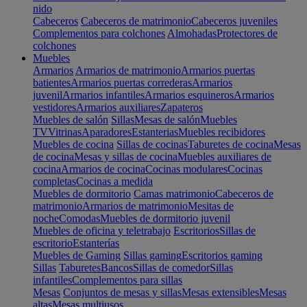
nido
Cabeceros
Cabeceros de matrimonio
Cabeceros juveniles
Complementos para colchones
Almohadas
Protectores de
colchones
Muebles
Armarios
Armarios de matrimonio
Armarios puertas
batientes
Armarios puertas correderas
Armarios
juvenil
Armarios infantiles
Armarios esquineros
Armarios
vestidores
Armarios auxiliares
Zapateros
Muebles de salón
Sillas
Mesas de salón
Muebles
TV
Vitrinas
Aparadores
Estanterias
Muebles recibidores
Muebles de cocina
Sillas de cocinas
Taburetes de cocina
Mesas
de cocina
Mesas y sillas de cocina
Muebles auxiliares de
cocina
Armarios de cocina
Cocinas modulares
Cocinas
completas
Cocinas a medida
Muebles de dormitorio
Camas matrimonio
Cabeceros de
matrimonio
Armarios de matrimonio
Mesitas de
noche
Comodas
Muebles de dormitorio juvenil
Muebles de oficina y teletrabajo
Escritorios
Sillas de
escritorio
Estanterías
Muebles de Gaming
Sillas gaming
Escritorios gaming
Sillas
Taburetes
Bancos
Sillas de comedor
Sillas
infantiles
Complementos para sillas
Mesas
Conjuntos de mesas y sillas
Mesas extensibles
Mesas
altas
Mesas multiusos