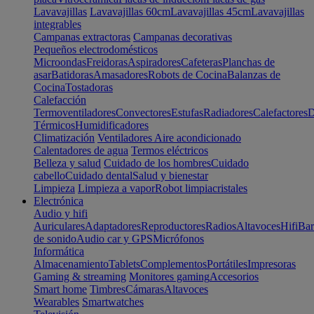
Lavavajillas
Lavavajillas 60cm
Lavavajillas 45cm
Lavavajillas
integrables
Campanas extractoras
Campanas decorativas
Pequeños electrodomésticos
Microondas
Freidoras
Aspiradores
Cafeteras
Planchas de
asar
Batidoras
Amasadores
Robots de Cocina
Balanzas de
Cocina
Tostadoras
Calefacción
Termoventiladores
Convectores
Estufas
Radiadores
Calefactores
D
Térmicos
Humidificadores
Climatización
Ventiladores
Aire acondicionado
Calentadores de agua
Termos eléctricos
Belleza y salud
Cuidado de los hombres
Cuidado
cabello
Cuidado dental
Salud y bienestar
Limpieza
Limpieza a vapor
Robot limpiacristales
Electrónica
Audio y hifi
Auriculares
Adaptadores
Reproductores
Radios
Altavoces
Hifi
Bar
de sonido
Audio car y GPS
Micrófonos
Informática
Almacenamiento
Tablets
Complementos
Portátiles
Impresoras
Gaming & streaming
Monitores gaming
Accesorios
Smart home
Timbres
Cámaras
Altavoces
Wearables
Smartwatches