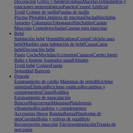
Decoración
Grifos y fuentes
Estatuas
Macetas
Termómetros y
estaciones metereológicas
Paneles
Cesped Artificial
Textil
Cojines de jardín
Fundas de jardín
Piscina
Plegable
Limpieza de piscinas
Ducha
Hinchable
Juguetes
Columpios
Toboganes
Hinchables
Casitas
Mascotas
Comederos
Jaulas
Casetas para mascotas
Bebé
Habitación bebé
Humidificadores
Cestas
Colchón para
bebé
Muebles para habitación de bebé
Cunas
Cama
bebé
Decoración bebé
Paseo
Coche
Mochilas
Accesorios
Capazos
Carrito ligero
Baño e higiene
Aspirador nasal
Orinales
Textil bebé
Cojines
Funda
Seguridad
Barreras
Deporte
Equipamiento de cardio
Máquinas de remo
Bicicletas
spinning
Elípticas
Bicicletas estáticas
Recambios y
complementos
Cintas
Rodillos
Equipamiento de musculación
Bancos
Mancuernas
Máquinas
Plataformas
vibratorias
Recambios y complementos
Accesorios fitness
Bandas
Barras
Plataforma de
step
Cuerdas
Bolas y esferas de equilibrio
Recuperación muscular
Electroestimulación
Terapia de
percusión