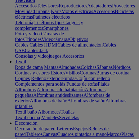
Televisión
Accesorios
Televisores
Reproductores
Adaptadores
Proyectores
Movilidad urbana
Karts
Motos eléctricas
Accesorios
Bicicletas
eléctricas
Patinetes eléctricos
Telefonía
Teléfonos fijos
Gadgets y
complementos
Smartphones
Foto y vídeo
Cámaras de
fotos
Trípodes
Videocámaras
Objetivos
Cables
Cables HDMI
Cables de alimentación
Cables
USB
Cables Jack
Consolas y videojuegos
Accesorios
Textil
Ropa de cama
Mantas
Almohadas
Colchas
Sábanas
Nórdicos
Cortinas y estores
Estores
Visillos
Cortinas
Barras de cortina
Cojines
Relleno
Exterior
Fundas
Cojín con relleno
Complementos para sofás
Fundas de sofás
Plaids
Alfombras
Alfombras de habitación
Alfombras
pequeñas
Alfombras antideslizantes
Alfombras de
exterior
Alfombras de baño
Alfombras de salón
Alfombras
infantiles
Textil baño
Albornoces
Toallas
Textil cocina
Manteles
Servilletas
Decoración
Decoración de pared
Letreros
Espejos
Relojes de
pared
Tableros
Canvas
Cuadros pintados a mano
Marcos
Placas