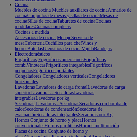
Cocina
Muebles de cocina
Muebles auxiliares de cocina
Armarios de
cocina
Conjuntos de mesas y sillas de cocina
Mesas de
cocina
Sillas de cocina
Taburetes de cocina
Cocinas
modulares
Cocinas completas
Cocinas a medida
Accesorios de cocina
Menaje
Servicio de
mesa
Cubertería
Cuchillos para chef
Vinos y
licores
Botellas
Utensilios de cocina
Vajilla
Bandejas
Electrodomésticos
Frigoríficos
Frigoríficos americanos
Frigoríficos
combi
Vinotecas
Frigoríficos integrables
Frigoríficos
pequeños
Frigoríficos portátiles
Congeladores
Congeladores verticales
Congeladores
horizontales
Lavadoras
Lavadoras de carga frontal
Lavadoras de carga
superior
Lavadoras - Secadoras
Lavadoras
integrables
Lavadoras por kg
Secadoras
Lavadoras - Secadoras
Secadoras con bomba de
calor
Secadoras de condensación
Secadoras de
evacuación
Secadoras integrables
Secadoras por Kg
Hornos
Conjunto de horno y placa
Hornos
convencionales
Hornos pirolíticos
Hornos multifunción
Placas de cocina
Conjunto de horno y
placa
Vitrocerámica
Placas de inducción
Placas de gas