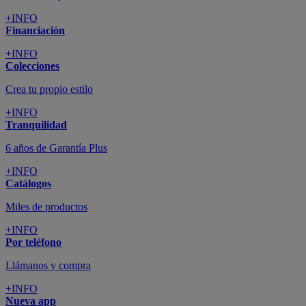
+INFO
Financiación
+INFO
Colecciones
Crea tu propio estilo
+INFO
Tranquilidad
6 años de Garantía Plus
+INFO
Catálogos
Miles de productos
+INFO
Por teléfono
Llámanos y compra
+INFO
Nueva app