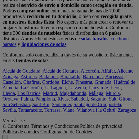
realiza el
servicio de envío a domicilio como recogida en tienda.
Podrás
comprar online
entre nuestra gama de más de 7.000
productos y
recibirlo en tu domicilio
, o bien con
recogida gratis
en nuestras tiendas física.
No esperes más para crear o renovar tu
hogar y transformarlo en un espacio con mucho estilo. Conforama
tiene 300
tiendas de muebles
físicas distribuidas en
6 países
distintos. Aproveche nuestras ofertas de
sofas baratos
,
colchones
baratos
y
liquidaciones de sofas
.
Conforama solo comercializa a través de su website o, físicamente,
en sus
tiendas de sofás
.
Alcalá de Guadaíra
,
Alcalá de Henares
,
Alcorcón
,
Alfafar
,
Alicante
,
Arinaga
,
Asturias
,
Badalona
,
Barakaldo
,
Barcelona
,
Burjassot
,
Castellón
,
Chafiras
,
Cordoba
,
Elche
,
Finestrat
,
Granada
,
Huércal de
Almería
,
La Coruña
,
La Laguna
,
La Zenia
,
Lanzarote
,
León
,
Lleida
,
Los Barrios
,
Madrid
,
Majadahonda
,
Málaga
,
Murcia
,
Orotava
,
Palma
,
Pamplona
,
Rivas
,
Sabadell
,
Sagunto
,
Salt, Girona
,
San Sebastian
,
Sant Boi
,
Santander
,
Santiago de Compostela
,
Sevilla
,
Tamaraceite
,
Terrassa
,
Viana
,
Vilanova i la Geltrú
,
Zaragoza
Ver más >>
© Conforama
Términos y Condiciones
Política de privacidad
Política de cookies
Configuración de Cookies