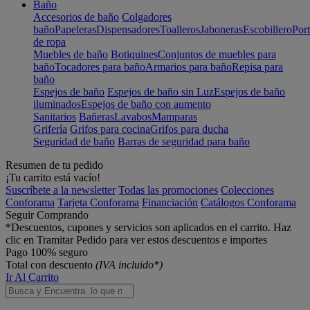
Baño
Accesorios de baño
Colgadores
baño
Papeleras
Dispensadores
Toalleros
Jaboneras
Escobillero
Port
de ropa
Muebles de baño
Botiquines
Conjuntos de muebles para
baño
Tocadores para baño
Armarios para baño
Repisa para
baño
Espejos de baño
Espejos de baño sin Luz
Espejos de baño
iluminados
Espejos de baño con aumento
Sanitarios
Bañeras
Lavabos
Mamparas
Grifería
Grifos para cocina
Grifos para ducha
Seguridad de baño
Barras de seguridad para baño
Resumen de tu pedido
¡Tu carrito está vacío!
Suscríbete a la newsletter
Todas las promociones
Colecciones
Conforama
Tarjeta Conforama
Financiación
Catálogos Conforama
Seguir Comprando
*Descuentos, cupones y servicios son aplicados en el carrito. Haz
clic en Tramitar Pedido para ver estos descuentos e importes
Pago 100% seguro
Total con descuento
(IVA incluido*)
Ir Al Carrito