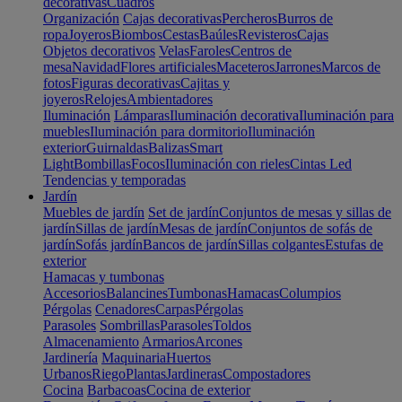
decorativas
Cuadros
Organización
Cajas decorativas
Percheros
Burros de
ropa
Joyeros
Biombos
Cestas
Baúles
Revisteros
Cajas
Objetos decorativos
Velas
Faroles
Centros de
mesa
Navidad
Flores artificiales
Maceteros
Jarrones
Marcos de
fotos
Figuras decorativas
Cajitas y
joyeros
Relojes
Ambientadores
Iluminación
Lámparas
Iluminación decorativa
Iluminación para
muebles
Iluminación para dormitorio
Iluminación
exterior
Guirnaldas
Balizas
Smart
Light
Bombillas
Focos
Iluminación con rieles
Cintas Led
Tendencias y temporadas
Jardín
Muebles de jardín
Set de jardín
Conjuntos de mesas y sillas de
jardín
Sillas de jardín
Mesas de jardín
Conjuntos de sofás de
jardín
Sofás jardín
Bancos de jardín
Sillas colgantes
Estufas de
exterior
Hamacas y tumbonas
Accesorios
Balancines
Tumbonas
Hamacas
Columpios
Pérgolas
Cenadores
Carpas
Pérgolas
Parasoles
Sombrillas
Parasoles
Toldos
Almacenamiento
Armarios
Arcones
Jardinería
Maquinaria
Huertos
Urbanos
Riego
Plantas
Jardineras
Compostadores
Cocina
Barbacoas
Cocina de exterior