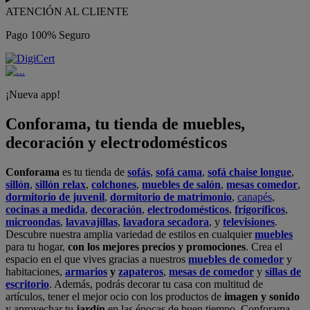
ATENCIÓN AL CLIENTE
Pago 100% Seguro
¡Nueva app!
Conforama, tu tienda de muebles,
decoración y electrodomésticos
Conforama
es tu tienda de
sofás
,
sofá cama
,
sofá chaise longue
,
sillón
,
sillón relax
,
colchones
,
muebles de salón
,
mesas comedor
,
dormitorio de juvenil
,
dormitorio de matrimonio
,
canapés
,
cocinas a medida
,
decoración
,
electrodomésticos
,
frigoríficos
,
microondas
,
lavavajillas
,
lavadora secadora
, y
televisiones
.
Descubre nuestra amplia variedad de estilos en cualquier
muebles
para tu hogar,
con los mejores precios y promociones
. Crea el
espacio en el que vives gracias a nuestros
muebles de comedor
y
habitaciones,
armarios
y
zapateros
,
mesas de comedor
y
sillas de
escritorio
. Además, podrás decorar tu casa con multitud de
artículos, tener el mejor ocio con los productos de
imagen y sonido
y aprovechar tu
jardín
en las épocas de buen tiempo. Conforama