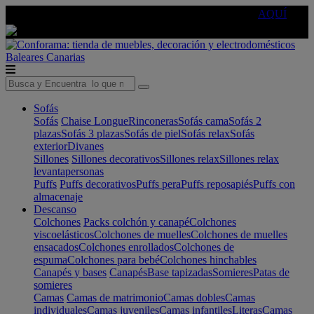
🔵Cambia tu electro con
-10% EXTRA
de descuento ☑️
AQUÍ
Baleares
Canarias
Sofás
Sofás
Chaise Longue
Rinconeras
Sofás cama
Sofás 2
plazas
Sofás 3 plazas
Sofás de piel
Sofás relax
Sofás
exterior
Divanes
Sillones
Sillones decorativos
Sillones relax
Sillones relax
levantapersonas
Puffs
Puffs decorativos
Puffs pera
Puffs reposapiés
Puffs con
almacenaje
Descanso
Colchones
Packs colchón y canapé
Colchones
viscoelásticos
Colchones de muelles
Colchones de muelles
ensacados
Colchones enrollados
Colchones de
espuma
Colchones para bebé
Colchones hinchables
Canapés y bases
Canapés
Base tapizadas
Somieres
Patas de
somieres
Camas
Camas de matrimonio
Camas dobles
Camas
individuales
Camas juveniles
Camas infantiles
Literas
Camas