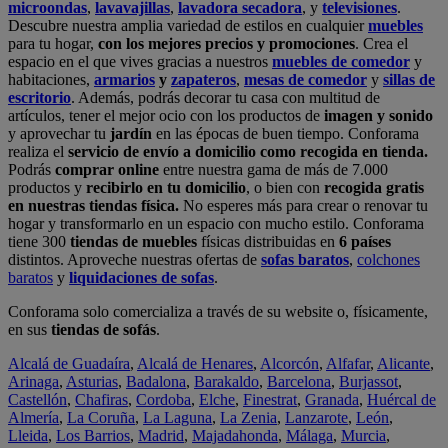
microondas
,
lavavajillas
,
lavadora secadora
, y
televisiones
.
Descubre nuestra amplia variedad de estilos en cualquier
muebles
para tu hogar,
con los mejores precios y promociones
. Crea el
espacio en el que vives gracias a nuestros
muebles de comedor
y
habitaciones,
armarios
y
zapateros
,
mesas de comedor
y
sillas de
escritorio
. Además, podrás decorar tu casa con multitud de
artículos, tener el mejor ocio con los productos de
imagen y sonido
y aprovechar tu
jardín
en las épocas de buen tiempo. Conforama
realiza el
servicio de envío a domicilio como recogida en tienda.
Podrás
comprar online
entre nuestra gama de más de 7.000
productos y
recibirlo en tu domicilio
, o bien con
recogida gratis
en nuestras tiendas física.
No esperes más para crear o renovar tu
hogar y transformarlo en un espacio con mucho estilo. Conforama
tiene 300
tiendas de muebles
físicas distribuidas en
6 países
distintos. Aproveche nuestras ofertas de
sofas baratos
,
colchones
baratos
y
liquidaciones de sofas
.
Conforama solo comercializa a través de su website o, físicamente,
en sus
tiendas de sofás
.
Alcalá de Guadaíra
,
Alcalá de Henares
,
Alcorcón
,
Alfafar
,
Alicante
,
Arinaga
,
Asturias
,
Badalona
,
Barakaldo
,
Barcelona
,
Burjassot
,
Castellón
,
Chafiras
,
Cordoba
,
Elche
,
Finestrat
,
Granada
,
Huércal de
Almería
,
La Coruña
,
La Laguna
,
La Zenia
,
Lanzarote
,
León
,
Lleida
,
Los Barrios
,
Madrid
,
Majadahonda
,
Málaga
,
Murcia
,