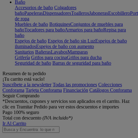
Baño
Accesorios de baño
Colgadores
baño
Papeleras
Dispensadores
Toalleros
Jaboneras
Escobillero
Port
de ropa
Muebles de baño
Botiquines
Conjuntos de muebles para
baño
Tocadores para baño
Armarios para baño
Repisa para
baño
Espejos de baño
Espejos de baño sin Luz
Espejos de baño
iluminados
Espejos de baño con aumento
Sanitarios
Bañeras
Lavabos
Mamparas
Grifería
Grifos para cocina
Grifos para ducha
Seguridad de baño
Barras de seguridad para baño
Resumen de tu pedido
¡Tu carrito está vacío!
Suscríbete a la newsletter
Todas las promociones
Colecciones
Conforama
Tarjeta Conforama
Financiación
Catálogos Conforama
Seguir Comprando
*Descuentos, cupones y servicios son aplicados en el carrito. Haz
clic en Tramitar Pedido para ver estos descuentos e importes
Pago 100% seguro
Total con descuento
(IVA incluido*)
Ir Al Carrito