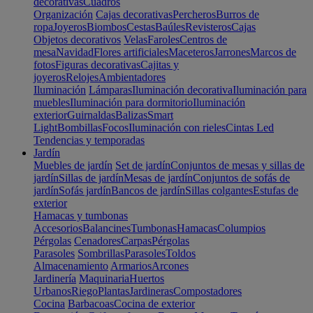
decorativas
Cuadros
Organización
Cajas decorativas
Percheros
Burros de
ropa
Joyeros
Biombos
Cestas
Baúles
Revisteros
Cajas
Objetos decorativos
Velas
Faroles
Centros de
mesa
Navidad
Flores artificiales
Maceteros
Jarrones
Marcos de
fotos
Figuras decorativas
Cajitas y
joyeros
Relojes
Ambientadores
Iluminación
Lámparas
Iluminación decorativa
Iluminación para
muebles
Iluminación para dormitorio
Iluminación
exterior
Guirnaldas
Balizas
Smart
Light
Bombillas
Focos
Iluminación con rieles
Cintas Led
Tendencias y temporadas
Jardín
Muebles de jardín
Set de jardín
Conjuntos de mesas y sillas de
jardín
Sillas de jardín
Mesas de jardín
Conjuntos de sofás de
jardín
Sofás jardín
Bancos de jardín
Sillas colgantes
Estufas de
exterior
Hamacas y tumbonas
Accesorios
Balancines
Tumbonas
Hamacas
Columpios
Pérgolas
Cenadores
Carpas
Pérgolas
Parasoles
Sombrillas
Parasoles
Toldos
Almacenamiento
Armarios
Arcones
Jardinería
Maquinaria
Huertos
Urbanos
Riego
Plantas
Jardineras
Compostadores
Cocina
Barbacoas
Cocina de exterior