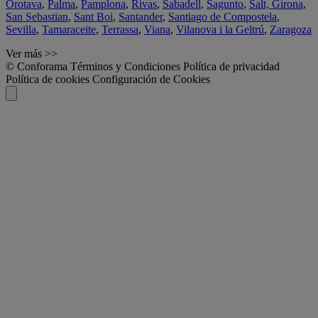
Orotava
,
Palma
,
Pamplona
,
Rivas
,
Sabadell
,
Sagunto
,
Salt, Girona
,
San Sebastian
,
Sant Boi
,
Santander
,
Santiago de Compostela
,
Sevilla
,
Tamaraceite
,
Terrassa
,
Viana
,
Vilanova i la Geltrú
,
Zaragoza
Ver más >>
© Conforama
Términos y Condiciones
Política de privacidad
Política de cookies
Configuración de Cookies