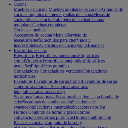
Cocina
Muebles de cocina
Muebles auxiliares de cocina
Armarios de
cocina
Conjuntos de mesas y sillas de cocina
Mesas de
cocina
Sillas de cocina
Taburetes de cocina
Cocinas
modulares
Cocinas completas
Cocinas a medida
Accesorios de cocina
Menaje
Servicio de
mesa
Cubertería
Cuchillos para chef
Vinos y
licores
Botellas
Utensilios de cocina
Vajilla
Bandejas
Electrodomésticos
Frigoríficos
Frigoríficos americanos
Frigoríficos
combi
Vinotecas
Frigoríficos integrables
Frigoríficos
pequeños
Frigoríficos portátiles
Congeladores
Congeladores verticales
Congeladores
horizontales
Lavadoras
Lavadoras de carga frontal
Lavadoras de carga
superior
Lavadoras - Secadoras
Lavadoras
integrables
Lavadoras por kg
Secadoras
Lavadoras - Secadoras
Secadoras con bomba de
calor
Secadoras de condensación
Secadoras de
evacuación
Secadoras integrables
Secadoras por Kg
Hornos
Conjunto de horno y placa
Hornos
convencionales
Hornos pirolíticos
Hornos multifunción
Placas de cocina
Conjunto de horno y
placa
Vitrocerámica
Placas de inducción
Placas de gas