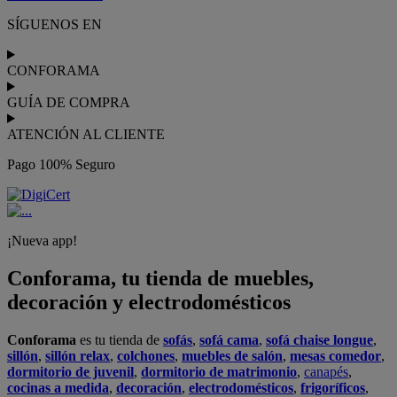
SÍGUENOS EN
CONFORAMA
GUÍA DE COMPRA
ATENCIÓN AL CLIENTE
Pago 100% Seguro
¡Nueva app!
Conforama, tu tienda de muebles,
decoración y electrodomésticos
Conforama
es tu tienda de
sofás
,
sofá cama
,
sofá chaise longue
,
sillón
,
sillón relax
,
colchones
,
muebles de salón
,
mesas comedor
,
dormitorio de juvenil
,
dormitorio de matrimonio
,
canapés
,
cocinas a medida
,
decoración
,
electrodomésticos
,
frigoríficos
,