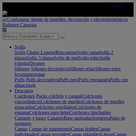
🔵Cambia tu electro con
-10% EXTRA
de descuento ☑️
AQUÍ
Baleares
Canarias
Sofás
Sofás
Chaise Longue
Rinconeras
Sofás cama
Sofás 2
plazas
Sofás 3 plazas
Sofás de piel
Sofás relax
Sofás
exterior
Divanes
Sillones
Sillones decorativos
Sillones relax
Sillones relax
levantapersonas
Puffs
Puffs decorativos
Puffs pera
Puffs reposapiés
Puffs con
almacenaje
Descanso
Colchones
Packs colchón y canapé
Colchones
viscoelásticos
Colchones de muelles
Colchones de muelles
ensacados
Colchones enrollados
Colchones de
espuma
Colchones para bebé
Colchones hinchables
Canapés y bases
Canapés
Base tapizadas
Somieres
Patas de
somieres
Camas
Camas de matrimonio
Camas dobles
Camas
individuales
Camas juveniles
Camas infantiles
Literas
Camas