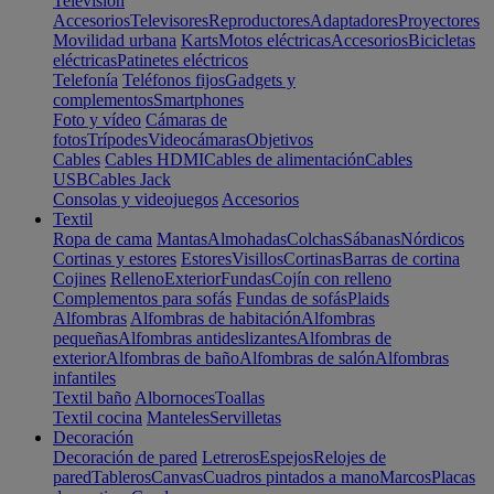
Televisión
Accesorios
Televisores
Reproductores
Adaptadores
Proyectores
Movilidad urbana
Karts
Motos eléctricas
Accesorios
Bicicletas
eléctricas
Patinetes eléctricos
Telefonía
Teléfonos fijos
Gadgets y
complementos
Smartphones
Foto y vídeo
Cámaras de
fotos
Trípodes
Videocámaras
Objetivos
Cables
Cables HDMI
Cables de alimentación
Cables
USB
Cables Jack
Consolas y videojuegos
Accesorios
Textil
Ropa de cama
Mantas
Almohadas
Colchas
Sábanas
Nórdicos
Cortinas y estores
Estores
Visillos
Cortinas
Barras de cortina
Cojines
Relleno
Exterior
Fundas
Cojín con relleno
Complementos para sofás
Fundas de sofás
Plaids
Alfombras
Alfombras de habitación
Alfombras
pequeñas
Alfombras antideslizantes
Alfombras de
exterior
Alfombras de baño
Alfombras de salón
Alfombras
infantiles
Textil baño
Albornoces
Toallas
Textil cocina
Manteles
Servilletas
Decoración
Decoración de pared
Letreros
Espejos
Relojes de
pared
Tableros
Canvas
Cuadros pintados a mano
Marcos
Placas