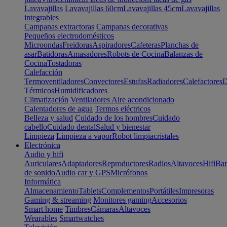
Lavavajillas
Lavavajillas 60cm
Lavavajillas 45cm
Lavavajillas
integrables
Campanas extractoras
Campanas decorativas
Pequeños electrodomésticos
Microondas
Freidoras
Aspiradores
Cafeteras
Planchas de
asar
Batidoras
Amasadores
Robots de Cocina
Balanzas de
Cocina
Tostadoras
Calefacción
Termoventiladores
Convectores
Estufas
Radiadores
Calefactores
D
Térmicos
Humidificadores
Climatización
Ventiladores
Aire acondicionado
Calentadores de agua
Termos eléctricos
Belleza y salud
Cuidado de los hombres
Cuidado
cabello
Cuidado dental
Salud y bienestar
Limpieza
Limpieza a vapor
Robot limpiacristales
Electrónica
Audio y hifi
Auriculares
Adaptadores
Reproductores
Radios
Altavoces
Hifi
Bar
de sonido
Audio car y GPS
Micrófonos
Informática
Almacenamiento
Tablets
Complementos
Portátiles
Impresoras
Gaming & streaming
Monitores gaming
Accesorios
Smart home
Timbres
Cámaras
Altavoces
Wearables
Smartwatches