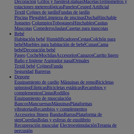
Decoración
Grifos y fuentes
Estatuas
Macetas
Termómetros y
estaciones metereológicas
Paneles
Cesped Artificial
Textil
Cojines de jardín
Fundas de jardín
Piscina
Plegable
Limpieza de piscinas
Ducha
Hinchable
Juguetes
Columpios
Toboganes
Hinchables
Casitas
Mascotas
Comederos
Jaulas
Casetas para mascotas
Bebé
Habitación bebé
Humidificadores
Cestas
Colchón para
bebé
Muebles para habitación de bebé
Cunas
Cama
bebé
Decoración bebé
Paseo
Coche
Mochilas
Accesorios
Capazos
Carrito ligero
Baño e higiene
Aspirador nasal
Orinales
Textil bebé
Cojines
Funda
Seguridad
Barreras
Deporte
Equipamiento de cardio
Máquinas de remo
Bicicletas
spinning
Elípticas
Bicicletas estáticas
Recambios y
complementos
Cintas
Rodillos
Equipamiento de musculación
Bancos
Mancuernas
Máquinas
Plataformas
vibratorias
Recambios y complementos
Accesorios fitness
Bandas
Barras
Plataforma de
step
Cuerdas
Bolas y esferas de equilibrio
Recuperación muscular
Electroestimulación
Terapia de
percusión