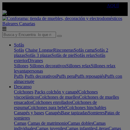
🔵Cambia tu electro con
-10% EXTRA
de descuento ☑️
AQUÍ
Baleares
Canarias
Sofás
Sofás
Chaise Longue
Rinconeras
Sofás cama
Sofás 2
plazas
Sofás 3 plazas
Sofás de piel
Sofás relax
Sofás
exterior
Divanes
Sillones
Sillones decorativos
Sillones relax
Sillones relax
levantapersonas
Puffs
Puffs decorativos
Puffs pera
Puffs reposapiés
Puffs con
almacenaje
Descanso
Colchones
Packs colchón y canapé
Colchones
viscoelásticos
Colchones de muelles
Colchones de muelles
ensacados
Colchones enrollados
Colchones de
espuma
Colchones para bebé
Colchones hinchables
Canapés y bases
Canapés
Base tapizadas
Somieres
Patas de
somieres
Camas
Camas de matrimonio
Camas dobles
Camas
individuales
Camas juveniles
Camas infantiles
Literas
Camas