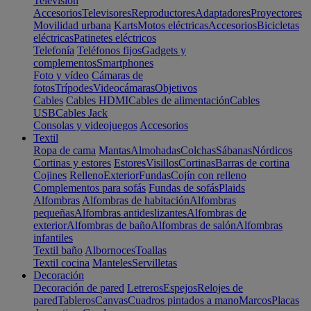
Televisión
Accesorios
Televisores
Reproductores
Adaptadores
Proyectores
Movilidad urbana
Karts
Motos eléctricas
Accesorios
Bicicletas
eléctricas
Patinetes eléctricos
Telefonía
Teléfonos fijos
Gadgets y
complementos
Smartphones
Foto y vídeo
Cámaras de
fotos
Trípodes
Videocámaras
Objetivos
Cables
Cables HDMI
Cables de alimentación
Cables
USB
Cables Jack
Consolas y videojuegos
Accesorios
Textil
Ropa de cama
Mantas
Almohadas
Colchas
Sábanas
Nórdicos
Cortinas y estores
Estores
Visillos
Cortinas
Barras de cortina
Cojines
Relleno
Exterior
Fundas
Cojín con relleno
Complementos para sofás
Fundas de sofás
Plaids
Alfombras
Alfombras de habitación
Alfombras
pequeñas
Alfombras antideslizantes
Alfombras de
exterior
Alfombras de baño
Alfombras de salón
Alfombras
infantiles
Textil baño
Albornoces
Toallas
Textil cocina
Manteles
Servilletas
Decoración
Decoración de pared
Letreros
Espejos
Relojes de
pared
Tableros
Canvas
Cuadros pintados a mano
Marcos
Placas