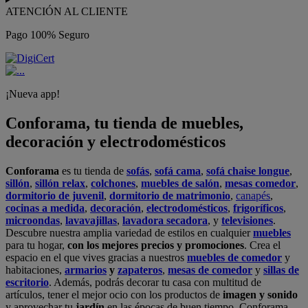
ATENCIÓN AL CLIENTE
Pago 100% Seguro
¡Nueva app!
Conforama, tu tienda de muebles,
decoración y electrodomésticos
Conforama
es tu tienda de
sofás
,
sofá cama
,
sofá chaise longue
,
sillón
,
sillón relax
,
colchones
,
muebles de salón
,
mesas comedor
,
dormitorio de juvenil
,
dormitorio de matrimonio
,
canapés
,
cocinas a medida
,
decoración
,
electrodomésticos
,
frigoríficos
,
microondas
,
lavavajillas
,
lavadora secadora
, y
televisiones
.
Descubre nuestra amplia variedad de estilos en cualquier
muebles
para tu hogar,
con los mejores precios y promociones
. Crea el
espacio en el que vives gracias a nuestros
muebles de comedor
y
habitaciones,
armarios
y
zapateros
,
mesas de comedor
y
sillas de
escritorio
. Además, podrás decorar tu casa con multitud de
artículos, tener el mejor ocio con los productos de
imagen y sonido
y aprovechar tu
jardín
en las épocas de buen tiempo. Conforama