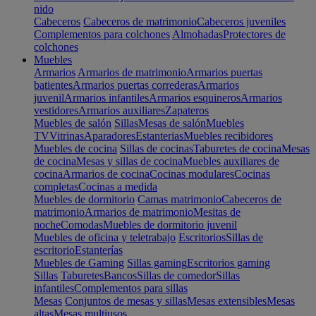
nido
Cabeceros
Cabeceros de matrimonio
Cabeceros juveniles
Complementos para colchones
Almohadas
Protectores de
colchones
Muebles
Armarios
Armarios de matrimonio
Armarios puertas
batientes
Armarios puertas correderas
Armarios
juvenil
Armarios infantiles
Armarios esquineros
Armarios
vestidores
Armarios auxiliares
Zapateros
Muebles de salón
Sillas
Mesas de salón
Muebles
TV
Vitrinas
Aparadores
Estanterias
Muebles recibidores
Muebles de cocina
Sillas de cocinas
Taburetes de cocina
Mesas
de cocina
Mesas y sillas de cocina
Muebles auxiliares de
cocina
Armarios de cocina
Cocinas modulares
Cocinas
completas
Cocinas a medida
Muebles de dormitorio
Camas matrimonio
Cabeceros de
matrimonio
Armarios de matrimonio
Mesitas de
noche
Comodas
Muebles de dormitorio juvenil
Muebles de oficina y teletrabajo
Escritorios
Sillas de
escritorio
Estanterías
Muebles de Gaming
Sillas gaming
Escritorios gaming
Sillas
Taburetes
Bancos
Sillas de comedor
Sillas
infantiles
Complementos para sillas
Mesas
Conjuntos de mesas y sillas
Mesas extensibles
Mesas
altas
Mesas multiusos