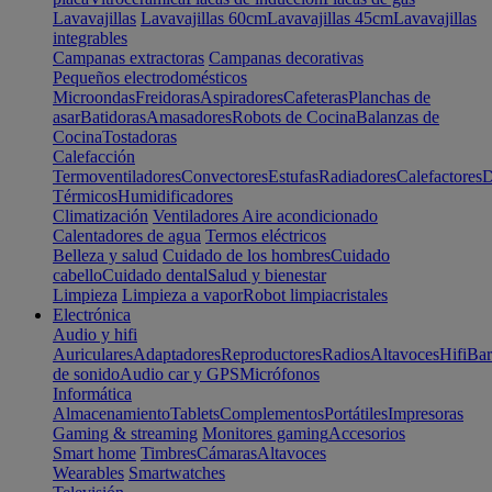
Lavavajillas
Lavavajillas 60cm
Lavavajillas 45cm
Lavavajillas
integrables
Campanas extractoras
Campanas decorativas
Pequeños electrodomésticos
Microondas
Freidoras
Aspiradores
Cafeteras
Planchas de
asar
Batidoras
Amasadores
Robots de Cocina
Balanzas de
Cocina
Tostadoras
Calefacción
Termoventiladores
Convectores
Estufas
Radiadores
Calefactores
D
Térmicos
Humidificadores
Climatización
Ventiladores
Aire acondicionado
Calentadores de agua
Termos eléctricos
Belleza y salud
Cuidado de los hombres
Cuidado
cabello
Cuidado dental
Salud y bienestar
Limpieza
Limpieza a vapor
Robot limpiacristales
Electrónica
Audio y hifi
Auriculares
Adaptadores
Reproductores
Radios
Altavoces
Hifi
Bar
de sonido
Audio car y GPS
Micrófonos
Informática
Almacenamiento
Tablets
Complementos
Portátiles
Impresoras
Gaming & streaming
Monitores gaming
Accesorios
Smart home
Timbres
Cámaras
Altavoces
Wearables
Smartwatches