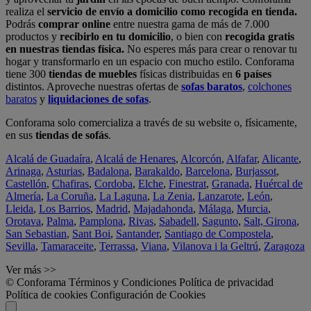
realiza el
servicio de envío a domicilio como recogida en tienda.
Podrás
comprar online
entre nuestra gama de más de 7.000
productos y
recibirlo en tu domicilio
, o bien con
recogida gratis
en nuestras tiendas física.
No esperes más para crear o renovar tu
hogar y transformarlo en un espacio con mucho estilo. Conforama
tiene 300
tiendas de muebles
físicas distribuidas en
6 países
distintos. Aproveche nuestras ofertas de
sofas baratos
,
colchones
baratos
y
liquidaciones de sofas
.
Conforama solo comercializa a través de su website o, físicamente,
en sus
tiendas de sofás
.
Alcalá de Guadaíra
,
Alcalá de Henares
,
Alcorcón
,
Alfafar
,
Alicante
,
Arinaga
,
Asturias
,
Badalona
,
Barakaldo
,
Barcelona
,
Burjassot
,
Castellón
,
Chafiras
,
Cordoba
,
Elche
,
Finestrat
,
Granada
,
Huércal de
Almería
,
La Coruña
,
La Laguna
,
La Zenia
,
Lanzarote
,
León
,
Lleida
,
Los Barrios
,
Madrid
,
Majadahonda
,
Málaga
,
Murcia
,
Orotava
,
Palma
,
Pamplona
,
Rivas
,
Sabadell
,
Sagunto
,
Salt, Girona
,
San Sebastian
,
Sant Boi
,
Santander
,
Santiago de Compostela
,
Sevilla
,
Tamaraceite
,
Terrassa
,
Viana
,
Vilanova i la Geltrú
,
Zaragoza
Ver más >>
© Conforama
Términos y Condiciones
Política de privacidad
Política de cookies
Configuración de Cookies