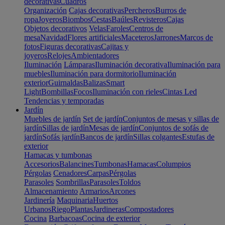
decorativas
Cuadros
Organización
Cajas decorativas
Percheros
Burros de
ropa
Joyeros
Biombos
Cestas
Baúles
Revisteros
Cajas
Objetos decorativos
Velas
Faroles
Centros de
mesa
Navidad
Flores artificiales
Maceteros
Jarrones
Marcos de
fotos
Figuras decorativas
Cajitas y
joyeros
Relojes
Ambientadores
Iluminación
Lámparas
Iluminación decorativa
Iluminación para
muebles
Iluminación para dormitorio
Iluminación
exterior
Guirnaldas
Balizas
Smart
Light
Bombillas
Focos
Iluminación con rieles
Cintas Led
Tendencias y temporadas
Jardín
Muebles de jardín
Set de jardín
Conjuntos de mesas y sillas de
jardín
Sillas de jardín
Mesas de jardín
Conjuntos de sofás de
jardín
Sofás jardín
Bancos de jardín
Sillas colgantes
Estufas de
exterior
Hamacas y tumbonas
Accesorios
Balancines
Tumbonas
Hamacas
Columpios
Pérgolas
Cenadores
Carpas
Pérgolas
Parasoles
Sombrillas
Parasoles
Toldos
Almacenamiento
Armarios
Arcones
Jardinería
Maquinaria
Huertos
Urbanos
Riego
Plantas
Jardineras
Compostadores
Cocina
Barbacoas
Cocina de exterior