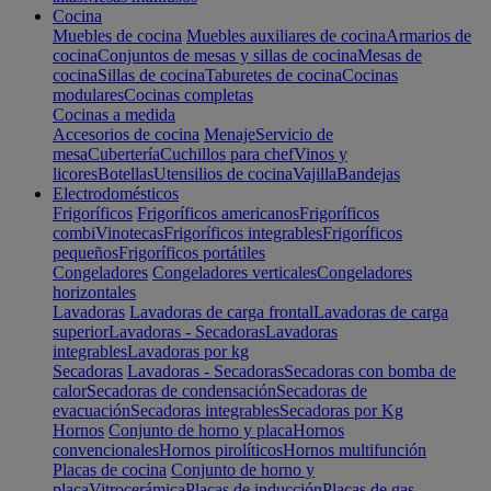
Cocina
Muebles de cocina
Muebles auxiliares de cocina
Armarios de
cocina
Conjuntos de mesas y sillas de cocina
Mesas de
cocina
Sillas de cocina
Taburetes de cocina
Cocinas
modulares
Cocinas completas
Cocinas a medida
Accesorios de cocina
Menaje
Servicio de
mesa
Cubertería
Cuchillos para chef
Vinos y
licores
Botellas
Utensilios de cocina
Vajilla
Bandejas
Electrodomésticos
Frigoríficos
Frigoríficos americanos
Frigoríficos
combi
Vinotecas
Frigoríficos integrables
Frigoríficos
pequeños
Frigoríficos portátiles
Congeladores
Congeladores verticales
Congeladores
horizontales
Lavadoras
Lavadoras de carga frontal
Lavadoras de carga
superior
Lavadoras - Secadoras
Lavadoras
integrables
Lavadoras por kg
Secadoras
Lavadoras - Secadoras
Secadoras con bomba de
calor
Secadoras de condensación
Secadoras de
evacuación
Secadoras integrables
Secadoras por Kg
Hornos
Conjunto de horno y placa
Hornos
convencionales
Hornos pirolíticos
Hornos multifunción
Placas de cocina
Conjunto de horno y
placa
Vitrocerámica
Placas de inducción
Placas de gas