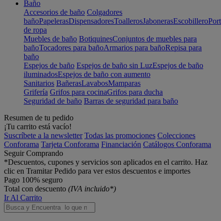
Baño
Accesorios de baño
Colgadores
baño
Papeleras
Dispensadores
Toalleros
Jaboneras
Escobillero
Port
de ropa
Muebles de baño
Botiquines
Conjuntos de muebles para
baño
Tocadores para baño
Armarios para baño
Repisa para
baño
Espejos de baño
Espejos de baño sin Luz
Espejos de baño
iluminados
Espejos de baño con aumento
Sanitarios
Bañeras
Lavabos
Mamparas
Grifería
Grifos para cocina
Grifos para ducha
Seguridad de baño
Barras de seguridad para baño
Resumen de tu pedido
¡Tu carrito está vacío!
Suscríbete a la newsletter
Todas las promociones
Colecciones
Conforama
Tarjeta Conforama
Financiación
Catálogos Conforama
Seguir Comprando
*Descuentos, cupones y servicios son aplicados en el carrito. Haz
clic en Tramitar Pedido para ver estos descuentos e importes
Pago 100% seguro
Total con descuento
(IVA incluido*)
Ir Al Carrito