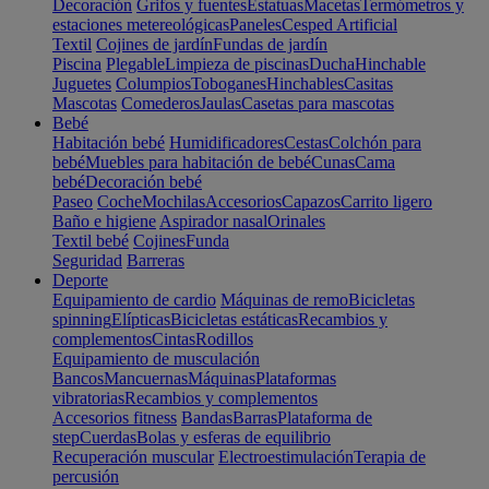
Decoración
Grifos y fuentes
Estatuas
Macetas
Termómetros y
estaciones metereológicas
Paneles
Cesped Artificial
Textil
Cojines de jardín
Fundas de jardín
Piscina
Plegable
Limpieza de piscinas
Ducha
Hinchable
Juguetes
Columpios
Toboganes
Hinchables
Casitas
Mascotas
Comederos
Jaulas
Casetas para mascotas
Bebé
Habitación bebé
Humidificadores
Cestas
Colchón para
bebé
Muebles para habitación de bebé
Cunas
Cama
bebé
Decoración bebé
Paseo
Coche
Mochilas
Accesorios
Capazos
Carrito ligero
Baño e higiene
Aspirador nasal
Orinales
Textil bebé
Cojines
Funda
Seguridad
Barreras
Deporte
Equipamiento de cardio
Máquinas de remo
Bicicletas
spinning
Elípticas
Bicicletas estáticas
Recambios y
complementos
Cintas
Rodillos
Equipamiento de musculación
Bancos
Mancuernas
Máquinas
Plataformas
vibratorias
Recambios y complementos
Accesorios fitness
Bandas
Barras
Plataforma de
step
Cuerdas
Bolas y esferas de equilibrio
Recuperación muscular
Electroestimulación
Terapia de
percusión