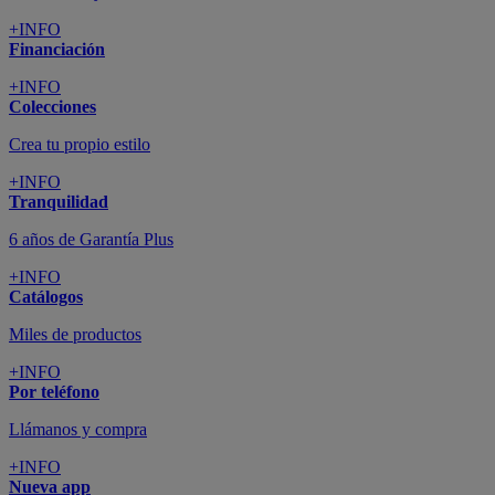
+INFO
Financiación
+INFO
Colecciones
Crea tu propio estilo
+INFO
Tranquilidad
6 años de Garantía Plus
+INFO
Catálogos
Miles de productos
+INFO
Por teléfono
Llámanos y compra
+INFO
Nueva app