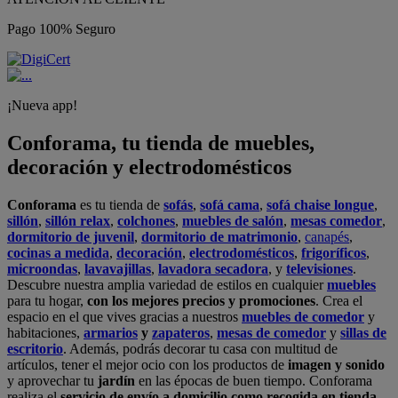
Pago 100% Seguro
¡Nueva app!
Conforama, tu tienda de muebles,
decoración y electrodomésticos
Conforama
es tu tienda de
sofás
,
sofá cama
,
sofá chaise longue
,
sillón
,
sillón relax
,
colchones
,
muebles de salón
,
mesas comedor
,
dormitorio de juvenil
,
dormitorio de matrimonio
,
canapés
,
cocinas a medida
,
decoración
,
electrodomésticos
,
frigoríficos
,
microondas
,
lavavajillas
,
lavadora secadora
, y
televisiones
.
Descubre nuestra amplia variedad de estilos en cualquier
muebles
para tu hogar,
con los mejores precios y promociones
. Crea el
espacio en el que vives gracias a nuestros
muebles de comedor
y
habitaciones,
armarios
y
zapateros
,
mesas de comedor
y
sillas de
escritorio
. Además, podrás decorar tu casa con multitud de
artículos, tener el mejor ocio con los productos de
imagen y sonido
y aprovechar tu
jardín
en las épocas de buen tiempo. Conforama
realiza el
servicio de envío a domicilio como recogida en tienda.