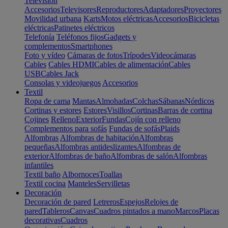
Televisión
Accesorios
Televisores
Reproductores
Adaptadores
Proyectores
Movilidad urbana
Karts
Motos eléctricas
Accesorios
Bicicletas
eléctricas
Patinetes eléctricos
Telefonía
Teléfonos fijos
Gadgets y
complementos
Smartphones
Foto y vídeo
Cámaras de fotos
Trípodes
Videocámaras
Cables
Cables HDMI
Cables de alimentación
Cables
USB
Cables Jack
Consolas y videojuegos
Accesorios
Textil
Ropa de cama
Mantas
Almohadas
Colchas
Sábanas
Nórdicos
Cortinas y estores
Estores
Visillos
Cortinas
Barras de cortina
Cojines
Relleno
Exterior
Fundas
Cojín con relleno
Complementos para sofás
Fundas de sofás
Plaids
Alfombras
Alfombras de habitación
Alfombras
pequeñas
Alfombras antideslizantes
Alfombras de
exterior
Alfombras de baño
Alfombras de salón
Alfombras
infantiles
Textil baño
Albornoces
Toallas
Textil cocina
Manteles
Servilletas
Decoración
Decoración de pared
Letreros
Espejos
Relojes de
pared
Tableros
Canvas
Cuadros pintados a mano
Marcos
Placas
decorativas
Cuadros