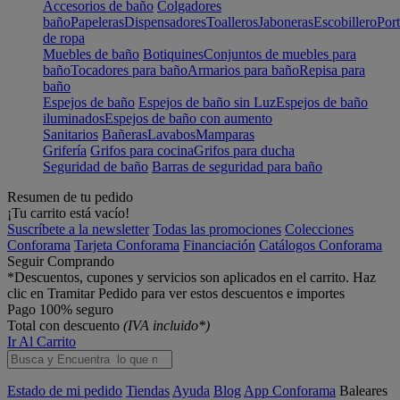
Accesorios de baño
Colgadores
baño
Papeleras
Dispensadores
Toalleros
Jaboneras
Escobillero
Port
de ropa
Muebles de baño
Botiquines
Conjuntos de muebles para
baño
Tocadores para baño
Armarios para baño
Repisa para
baño
Espejos de baño
Espejos de baño sin Luz
Espejos de baño
iluminados
Espejos de baño con aumento
Sanitarios
Bañeras
Lavabos
Mamparas
Grifería
Grifos para cocina
Grifos para ducha
Seguridad de baño
Barras de seguridad para baño
Resumen de tu pedido
¡Tu carrito está vacío!
Suscríbete a la newsletter
Todas las promociones
Colecciones
Conforama
Tarjeta Conforama
Financiación
Catálogos Conforama
Seguir Comprando
*Descuentos, cupones y servicios son aplicados en el carrito. Haz
clic en Tramitar Pedido para ver estos descuentos e importes
Pago 100% seguro
Total con descuento
(IVA incluido*)
Ir Al Carrito
Estado de mi pedido
Tiendas
Ayuda
Blog
App Conforama
Baleares