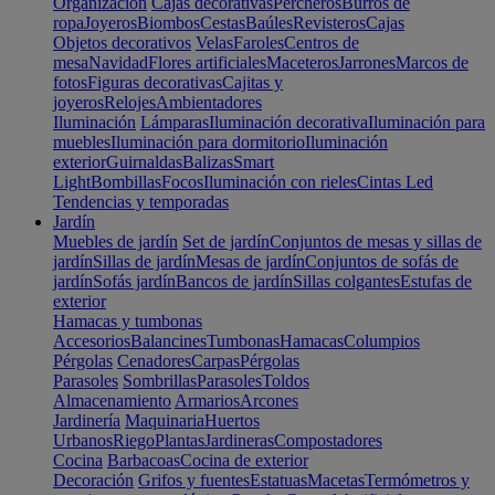
Organización
Cajas decorativas
Percheros
Burros de
ropa
Joyeros
Biombos
Cestas
Baúles
Revisteros
Cajas
Objetos decorativos
Velas
Faroles
Centros de
mesa
Navidad
Flores artificiales
Maceteros
Jarrones
Marcos de
fotos
Figuras decorativas
Cajitas y
joyeros
Relojes
Ambientadores
Iluminación
Lámparas
Iluminación decorativa
Iluminación para
muebles
Iluminación para dormitorio
Iluminación
exterior
Guirnaldas
Balizas
Smart
Light
Bombillas
Focos
Iluminación con rieles
Cintas Led
Tendencias y temporadas
Jardín
Muebles de jardín
Set de jardín
Conjuntos de mesas y sillas de
jardín
Sillas de jardín
Mesas de jardín
Conjuntos de sofás de
jardín
Sofás jardín
Bancos de jardín
Sillas colgantes
Estufas de
exterior
Hamacas y tumbonas
Accesorios
Balancines
Tumbonas
Hamacas
Columpios
Pérgolas
Cenadores
Carpas
Pérgolas
Parasoles
Sombrillas
Parasoles
Toldos
Almacenamiento
Armarios
Arcones
Jardinería
Maquinaria
Huertos
Urbanos
Riego
Plantas
Jardineras
Compostadores
Cocina
Barbacoas
Cocina de exterior
Decoración
Grifos y fuentes
Estatuas
Macetas
Termómetros y