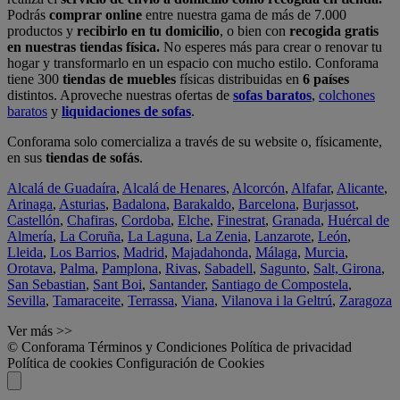
Podrás
comprar online
entre nuestra gama de más de 7.000
productos y
recibirlo en tu domicilio
, o bien con
recogida gratis
en nuestras tiendas física.
No esperes más para crear o renovar tu
hogar y transformarlo en un espacio con mucho estilo. Conforama
tiene 300
tiendas de muebles
físicas distribuidas en
6 países
distintos. Aproveche nuestras ofertas de
sofas baratos
,
colchones
baratos
y
liquidaciones de sofas
.
Conforama solo comercializa a través de su website o, físicamente,
en sus
tiendas de sofás
.
Alcalá de Guadaíra
,
Alcalá de Henares
,
Alcorcón
,
Alfafar
,
Alicante
,
Arinaga
,
Asturias
,
Badalona
,
Barakaldo
,
Barcelona
,
Burjassot
,
Castellón
,
Chafiras
,
Cordoba
,
Elche
,
Finestrat
,
Granada
,
Huércal de
Almería
,
La Coruña
,
La Laguna
,
La Zenia
,
Lanzarote
,
León
,
Lleida
,
Los Barrios
,
Madrid
,
Majadahonda
,
Málaga
,
Murcia
,
Orotava
,
Palma
,
Pamplona
,
Rivas
,
Sabadell
,
Sagunto
,
Salt, Girona
,
San Sebastian
,
Sant Boi
,
Santander
,
Santiago de Compostela
,
Sevilla
,
Tamaraceite
,
Terrassa
,
Viana
,
Vilanova i la Geltrú
,
Zaragoza
Ver más >>
© Conforama
Términos y Condiciones
Política de privacidad
Política de cookies
Configuración de Cookies