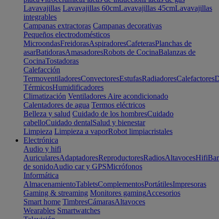
Lavavajillas
Lavavajillas 60cm
Lavavajillas 45cm
Lavavajillas
integrables
Campanas extractoras
Campanas decorativas
Pequeños electrodomésticos
Microondas
Freidoras
Aspiradores
Cafeteras
Planchas de
asar
Batidoras
Amasadores
Robots de Cocina
Balanzas de
Cocina
Tostadoras
Calefacción
Termoventiladores
Convectores
Estufas
Radiadores
Calefactores
D
Térmicos
Humidificadores
Climatización
Ventiladores
Aire acondicionado
Calentadores de agua
Termos eléctricos
Belleza y salud
Cuidado de los hombres
Cuidado
cabello
Cuidado dental
Salud y bienestar
Limpieza
Limpieza a vapor
Robot limpiacristales
Electrónica
Audio y hifi
Auriculares
Adaptadores
Reproductores
Radios
Altavoces
Hifi
Bar
de sonido
Audio car y GPS
Micrófonos
Informática
Almacenamiento
Tablets
Complementos
Portátiles
Impresoras
Gaming & streaming
Monitores gaming
Accesorios
Smart home
Timbres
Cámaras
Altavoces
Wearables
Smartwatches