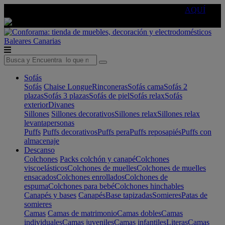
🔵Cambia tu electro con
-10% EXTRA
de descuento ☑️
AQUÍ
Baleares
Canarias
Sofás
Sofás
Chaise Longue
Rinconeras
Sofás cama
Sofás 2
plazas
Sofás 3 plazas
Sofás de piel
Sofás relax
Sofás
exterior
Divanes
Sillones
Sillones decorativos
Sillones relax
Sillones relax
levantapersonas
Puffs
Puffs decorativos
Puffs pera
Puffs reposapiés
Puffs con
almacenaje
Descanso
Colchones
Packs colchón y canapé
Colchones
viscoelásticos
Colchones de muelles
Colchones de muelles
ensacados
Colchones enrollados
Colchones de
espuma
Colchones para bebé
Colchones hinchables
Canapés y bases
Canapés
Base tapizadas
Somieres
Patas de
somieres
Camas
Camas de matrimonio
Camas dobles
Camas
individuales
Camas juveniles
Camas infantiles
Literas
Camas