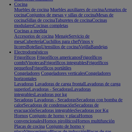
Cocina
Muebles de cocina
Muebles auxiliares de cocina
Armarios de
cocina
Conjuntos de mesas y sillas de cocina
Mesas de
cocina
Sillas de cocina
Taburetes de cocina
Cocinas
modulares
Cocinas completas
Cocinas a medida
Accesorios de cocina
Menaje
Servicio de
mesa
Cubertería
Cuchillos para chef
Vinos y
licores
Botellas
Utensilios de cocina
Vajilla
Bandejas
Electrodomésticos
Frigoríficos
Frigoríficos americanos
Frigoríficos
combi
Vinotecas
Frigoríficos integrables
Frigoríficos
pequeños
Frigoríficos portátiles
Congeladores
Congeladores verticales
Congeladores
horizontales
Lavadoras
Lavadoras de carga frontal
Lavadoras de carga
superior
Lavadoras - Secadoras
Lavadoras
integrables
Lavadoras por kg
Secadoras
Lavadoras - Secadoras
Secadoras con bomba de
calor
Secadoras de condensación
Secadoras de
evacuación
Secadoras integrables
Secadoras por Kg
Hornos
Conjunto de horno y placa
Hornos
convencionales
Hornos pirolíticos
Hornos multifunción
Placas de cocina
Conjunto de horno y
placa
Vitrocerámica
Placas de inducción
Placas de gas