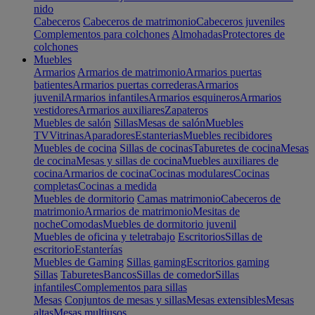
nido
Cabeceros
Cabeceros de matrimonio
Cabeceros juveniles
Complementos para colchones
Almohadas
Protectores de
colchones
Muebles
Armarios
Armarios de matrimonio
Armarios puertas
batientes
Armarios puertas correderas
Armarios
juvenil
Armarios infantiles
Armarios esquineros
Armarios
vestidores
Armarios auxiliares
Zapateros
Muebles de salón
Sillas
Mesas de salón
Muebles
TV
Vitrinas
Aparadores
Estanterias
Muebles recibidores
Muebles de cocina
Sillas de cocinas
Taburetes de cocina
Mesas
de cocina
Mesas y sillas de cocina
Muebles auxiliares de
cocina
Armarios de cocina
Cocinas modulares
Cocinas
completas
Cocinas a medida
Muebles de dormitorio
Camas matrimonio
Cabeceros de
matrimonio
Armarios de matrimonio
Mesitas de
noche
Comodas
Muebles de dormitorio juvenil
Muebles de oficina y teletrabajo
Escritorios
Sillas de
escritorio
Estanterías
Muebles de Gaming
Sillas gaming
Escritorios gaming
Sillas
Taburetes
Bancos
Sillas de comedor
Sillas
infantiles
Complementos para sillas
Mesas
Conjuntos de mesas y sillas
Mesas extensibles
Mesas
altas
Mesas multiusos