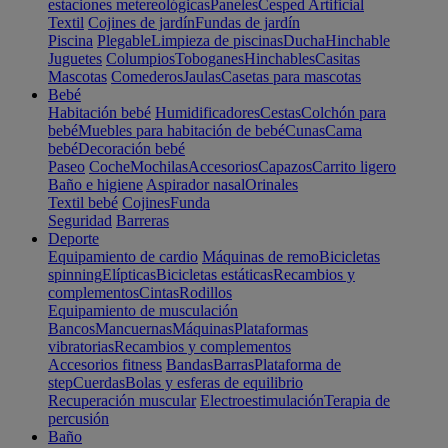
estaciones metereológicas
Paneles
Cesped Artificial
Textil
Cojines de jardín
Fundas de jardín
Piscina
Plegable
Limpieza de piscinas
Ducha
Hinchable
Juguetes
Columpios
Toboganes
Hinchables
Casitas
Mascotas
Comederos
Jaulas
Casetas para mascotas
Bebé
Habitación bebé
Humidificadores
Cestas
Colchón para
bebé
Muebles para habitación de bebé
Cunas
Cama
bebé
Decoración bebé
Paseo
Coche
Mochilas
Accesorios
Capazos
Carrito ligero
Baño e higiene
Aspirador nasal
Orinales
Textil bebé
Cojines
Funda
Seguridad
Barreras
Deporte
Equipamiento de cardio
Máquinas de remo
Bicicletas
spinning
Elípticas
Bicicletas estáticas
Recambios y
complementos
Cintas
Rodillos
Equipamiento de musculación
Bancos
Mancuernas
Máquinas
Plataformas
vibratorias
Recambios y complementos
Accesorios fitness
Bandas
Barras
Plataforma de
step
Cuerdas
Bolas y esferas de equilibrio
Recuperación muscular
Electroestimulación
Terapia de
percusión
Baño