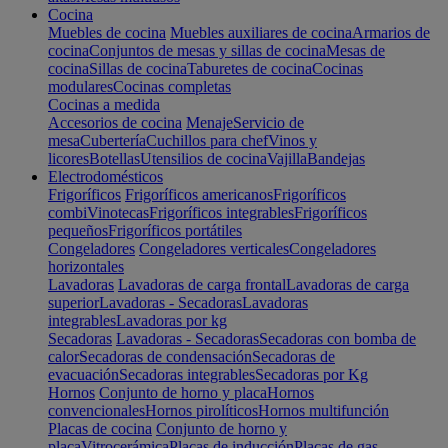
Cocina
Muebles de cocina
Muebles auxiliares de cocina
Armarios de
cocina
Conjuntos de mesas y sillas de cocina
Mesas de
cocina
Sillas de cocina
Taburetes de cocina
Cocinas
modulares
Cocinas completas
Cocinas a medida
Accesorios de cocina
Menaje
Servicio de
mesa
Cubertería
Cuchillos para chef
Vinos y
licores
Botellas
Utensilios de cocina
Vajilla
Bandejas
Electrodomésticos
Frigoríficos
Frigoríficos americanos
Frigoríficos
combi
Vinotecas
Frigoríficos integrables
Frigoríficos
pequeños
Frigoríficos portátiles
Congeladores
Congeladores verticales
Congeladores
horizontales
Lavadoras
Lavadoras de carga frontal
Lavadoras de carga
superior
Lavadoras - Secadoras
Lavadoras
integrables
Lavadoras por kg
Secadoras
Lavadoras - Secadoras
Secadoras con bomba de
calor
Secadoras de condensación
Secadoras de
evacuación
Secadoras integrables
Secadoras por Kg
Hornos
Conjunto de horno y placa
Hornos
convencionales
Hornos pirolíticos
Hornos multifunción
Placas de cocina
Conjunto de horno y
placa
Vitrocerámica
Placas de inducción
Placas de gas