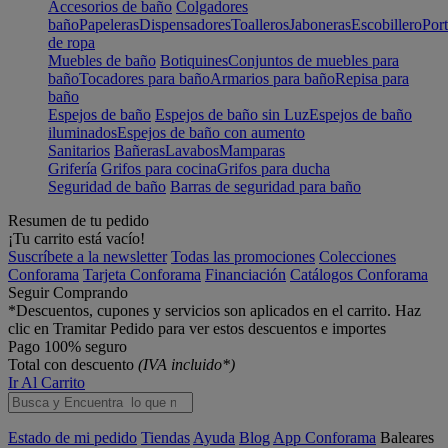
Accesorios de baño
Colgadores
baño
Papeleras
Dispensadores
Toalleros
Jaboneras
Escobillero
Port
de ropa
Muebles de baño
Botiquines
Conjuntos de muebles para
baño
Tocadores para baño
Armarios para baño
Repisa para
baño
Espejos de baño
Espejos de baño sin Luz
Espejos de baño
iluminados
Espejos de baño con aumento
Sanitarios
Bañeras
Lavabos
Mamparas
Grifería
Grifos para cocina
Grifos para ducha
Seguridad de baño
Barras de seguridad para baño
Resumen de tu pedido
¡Tu carrito está vacío!
Suscríbete a la newsletter
Todas las promociones
Colecciones
Conforama
Tarjeta Conforama
Financiación
Catálogos Conforama
Seguir Comprando
*Descuentos, cupones y servicios son aplicados en el carrito. Haz
clic en Tramitar Pedido para ver estos descuentos e importes
Pago 100% seguro
Total con descuento
(IVA incluido*)
Ir Al Carrito
Estado de mi pedido
Tiendas
Ayuda
Blog
App Conforama
Baleares