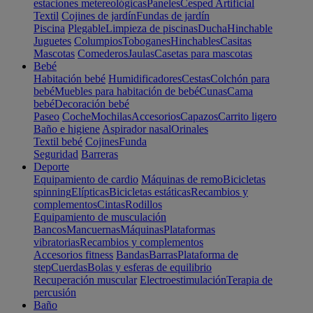
estaciones metereológicas
Paneles
Cesped Artificial
Textil
Cojines de jardín
Fundas de jardín
Piscina
Plegable
Limpieza de piscinas
Ducha
Hinchable
Juguetes
Columpios
Toboganes
Hinchables
Casitas
Mascotas
Comederos
Jaulas
Casetas para mascotas
Bebé
Habitación bebé
Humidificadores
Cestas
Colchón para
bebé
Muebles para habitación de bebé
Cunas
Cama
bebé
Decoración bebé
Paseo
Coche
Mochilas
Accesorios
Capazos
Carrito ligero
Baño e higiene
Aspirador nasal
Orinales
Textil bebé
Cojines
Funda
Seguridad
Barreras
Deporte
Equipamiento de cardio
Máquinas de remo
Bicicletas
spinning
Elípticas
Bicicletas estáticas
Recambios y
complementos
Cintas
Rodillos
Equipamiento de musculación
Bancos
Mancuernas
Máquinas
Plataformas
vibratorias
Recambios y complementos
Accesorios fitness
Bandas
Barras
Plataforma de
step
Cuerdas
Bolas y esferas de equilibrio
Recuperación muscular
Electroestimulación
Terapia de
percusión
Baño