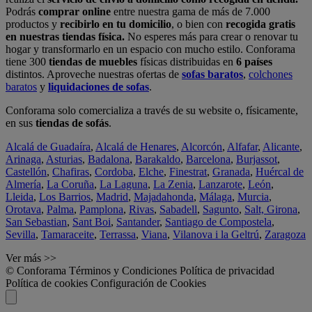
Podrás
comprar online
entre nuestra gama de más de 7.000
productos y
recibirlo en tu domicilio
, o bien con
recogida gratis
en nuestras tiendas física.
No esperes más para crear o renovar tu
hogar y transformarlo en un espacio con mucho estilo. Conforama
tiene 300
tiendas de muebles
físicas distribuidas en
6 países
distintos. Aproveche nuestras ofertas de
sofas baratos
,
colchones
baratos
y
liquidaciones de sofas
.
Conforama solo comercializa a través de su website o, físicamente,
en sus
tiendas de sofás
.
Alcalá de Guadaíra
,
Alcalá de Henares
,
Alcorcón
,
Alfafar
,
Alicante
,
Arinaga
,
Asturias
,
Badalona
,
Barakaldo
,
Barcelona
,
Burjassot
,
Castellón
,
Chafiras
,
Cordoba
,
Elche
,
Finestrat
,
Granada
,
Huércal de
Almería
,
La Coruña
,
La Laguna
,
La Zenia
,
Lanzarote
,
León
,
Lleida
,
Los Barrios
,
Madrid
,
Majadahonda
,
Málaga
,
Murcia
,
Orotava
,
Palma
,
Pamplona
,
Rivas
,
Sabadell
,
Sagunto
,
Salt, Girona
,
San Sebastian
,
Sant Boi
,
Santander
,
Santiago de Compostela
,
Sevilla
,
Tamaraceite
,
Terrassa
,
Viana
,
Vilanova i la Geltrú
,
Zaragoza
Ver más >>
© Conforama
Términos y Condiciones
Política de privacidad
Política de cookies
Configuración de Cookies