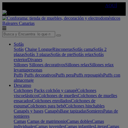
🔵Cambia tu electro con
-10% EXTRA
de descuento ☑️
AQUÍ
Baleares
Canarias
Sofás
Sofás
Chaise Longue
Rinconeras
Sofás cama
Sofás 2
plazas
Sofás 3 plazas
Sofás de piel
Sofás relax
Sofás
exterior
Divanes
Sillones
Sillones decorativos
Sillones relax
Sillones relax
levantapersonas
Puffs
Puffs decorativos
Puffs pera
Puffs reposapiés
Puffs con
almacenaje
Descanso
Colchones
Packs colchón y canapé
Colchones
viscoelásticos
Colchones de muelles
Colchones de muelles
ensacados
Colchones enrollados
Colchones de
espuma
Colchones para bebé
Colchones hinchables
Canapés y bases
Canapés
Base tapizadas
Somieres
Patas de
somieres
Camas
Camas de matrimonio
Camas dobles
Camas
individuales
Camas juveniles
Camas infantiles
Literas
Camas