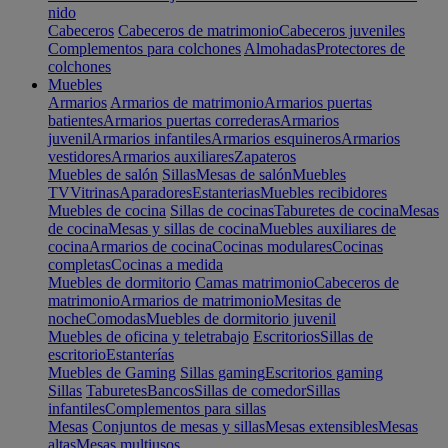
nido
Cabeceros
Cabeceros de matrimonio
Cabeceros juveniles
Complementos para colchones
Almohadas
Protectores de
colchones
Muebles
Armarios
Armarios de matrimonio
Armarios puertas
batientes
Armarios puertas correderas
Armarios
juvenil
Armarios infantiles
Armarios esquineros
Armarios
vestidores
Armarios auxiliares
Zapateros
Muebles de salón
Sillas
Mesas de salón
Muebles
TV
Vitrinas
Aparadores
Estanterias
Muebles recibidores
Muebles de cocina
Sillas de cocinas
Taburetes de cocina
Mesas
de cocina
Mesas y sillas de cocina
Muebles auxiliares de
cocina
Armarios de cocina
Cocinas modulares
Cocinas
completas
Cocinas a medida
Muebles de dormitorio
Camas matrimonio
Cabeceros de
matrimonio
Armarios de matrimonio
Mesitas de
noche
Comodas
Muebles de dormitorio juvenil
Muebles de oficina y teletrabajo
Escritorios
Sillas de
escritorio
Estanterías
Muebles de Gaming
Sillas gaming
Escritorios gaming
Sillas
Taburetes
Bancos
Sillas de comedor
Sillas
infantiles
Complementos para sillas
Mesas
Conjuntos de mesas y sillas
Mesas extensibles
Mesas
altas
Mesas multiusos