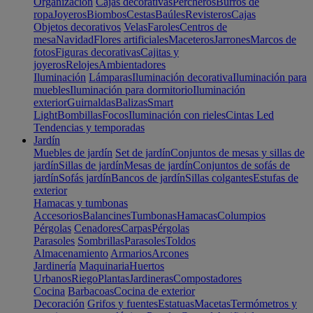
Organización
Cajas decorativas
Percheros
Burros de
ropa
Joyeros
Biombos
Cestas
Baúles
Revisteros
Cajas
Objetos decorativos
Velas
Faroles
Centros de
mesa
Navidad
Flores artificiales
Maceteros
Jarrones
Marcos de
fotos
Figuras decorativas
Cajitas y
joyeros
Relojes
Ambientadores
Iluminación
Lámparas
Iluminación decorativa
Iluminación para
muebles
Iluminación para dormitorio
Iluminación
exterior
Guirnaldas
Balizas
Smart
Light
Bombillas
Focos
Iluminación con rieles
Cintas Led
Tendencias y temporadas
Jardín
Muebles de jardín
Set de jardín
Conjuntos de mesas y sillas de
jardín
Sillas de jardín
Mesas de jardín
Conjuntos de sofás de
jardín
Sofás jardín
Bancos de jardín
Sillas colgantes
Estufas de
exterior
Hamacas y tumbonas
Accesorios
Balancines
Tumbonas
Hamacas
Columpios
Pérgolas
Cenadores
Carpas
Pérgolas
Parasoles
Sombrillas
Parasoles
Toldos
Almacenamiento
Armarios
Arcones
Jardinería
Maquinaria
Huertos
Urbanos
Riego
Plantas
Jardineras
Compostadores
Cocina
Barbacoas
Cocina de exterior
Decoración
Grifos y fuentes
Estatuas
Macetas
Termómetros y