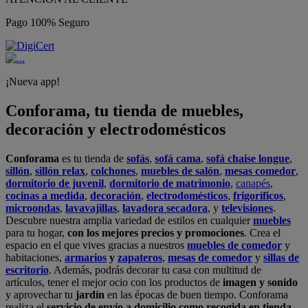
Pago 100% Seguro
¡Nueva app!
Conforama, tu tienda de muebles,
decoración y electrodomésticos
Conforama
es tu tienda de
sofás
,
sofá cama
,
sofá chaise longue
,
sillón
,
sillón relax
,
colchones
,
muebles de salón
,
mesas comedor
,
dormitorio de juvenil
,
dormitorio de matrimonio
,
canapés
,
cocinas a medida
,
decoración
,
electrodomésticos
,
frigoríficos
,
microondas
,
lavavajillas
,
lavadora secadora
, y
televisiones
.
Descubre nuestra amplia variedad de estilos en cualquier
muebles
para tu hogar,
con los mejores precios y promociones
. Crea el
espacio en el que vives gracias a nuestros
muebles de comedor
y
habitaciones,
armarios
y
zapateros
,
mesas de comedor
y
sillas de
escritorio
. Además, podrás decorar tu casa con multitud de
artículos, tener el mejor ocio con los productos de
imagen y sonido
y aprovechar tu
jardín
en las épocas de buen tiempo. Conforama
realiza el
servicio de envío a domicilio como recogida en tienda.