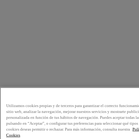
Utilizamos cookies propias y de terceros para garantizar el correcto funcionami
sitio web, analizar la navegación, mejorar nuestros servicios y mostrarte public
personalizada en función de tus hábitos de navegación. Puedes aceptar todas la
pulsando en “Aceptar”, o configurar tus preferencias para seleccionar qué tipos
cookies deseas permitir o rechazar. Para más información, consulta nuestra
Pol
Cookies