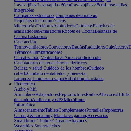
Lavavajillas
Lavavajillas 60cm
Lavavajillas 45cm
Lavavajillas
integrables
Campanas extractoras
Campanas decorativas
Pequeños electrodomésticos
Microondas
Freidoras
Aspiradores
Cafeteras
Planchas de
asar
Batidoras
Amasadores
Robots de Cocina
Balanzas de
Cocina
Tostadoras
Calefacción
Termoventiladores
Convectores
Estufas
Radiadores
Calefactores
D
Térmicos
Humidificadores
Climatización
Ventiladores
Aire acondicionado
Calentadores de agua
Termos eléctricos
Belleza y salud
Cuidado de los hombres
Cuidado
cabello
Cuidado dental
Salud y bienestar
Limpieza
Limpieza a vapor
Robot limpiacristales
Electrónica
Audio y hifi
Auriculares
Adaptadores
Reproductores
Radios
Altavoces
Hifi
Bar
de sonido
Audio car y GPS
Micrófonos
Informática
Almacenamiento
Tablets
Complementos
Portátiles
Impresoras
Gaming & streaming
Monitores gaming
Accesorios
Smart home
Timbres
Cámaras
Altavoces
Wearables
Smartwatches