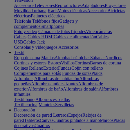
Televisión
Accesorios
Televisores
Reproductores
Adaptadores
Proyectores
Movilidad urbana
Karts
Motos eléctricas
Accesorios
Bicicletas
eléctricas
Patinetes eléctricos
Telefonía
Teléfonos fijos
Gadgets y
complementos
Smartphones
Foto y vídeo
Cámaras de fotos
Trípodes
Videocámaras
Cables
Cables HDMI
Cables de alimentación
Cables
USB
Cables Jack
Consolas y videojuegos
Accesorios
Textil
Ropa de cama
Mantas
Almohadas
Colchas
Sábanas
Nórdicos
Cortinas y estores
Estores
Visillos
Cortinas
Barras de cortina
Cojines
Relleno
Exterior
Fundas
Cojín con relleno
Complementos para sofás
Fundas de sofás
Plaids
Alfombras
Alfombras de habitación
Alfombras
pequeñas
Alfombras antideslizantes
Alfombras de
exterior
Alfombras de baño
Alfombras de salón
Alfombras
infantiles
Textil baño
Albornoces
Toallas
Textil cocina
Manteles
Servilletas
Decoración
Decoración de pared
Letreros
Espejos
Relojes de
pared
Tableros
Canvas
Cuadros pintados a mano
Marcos
Placas
decorativas
Cuadros