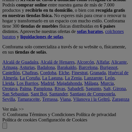
Podrás
comprar online
entre nuestra gama de más de 7.000
productos y
recibirlo en tu domicilio
, o bien con
recogida gratis
en nuestras tiendas física.
No esperes más para crear o renovar tu
hogar y transformarlo en un espacio con mucho estilo. Conforama
tiene 300
tiendas de muebles
físicas distribuidas en
6 países
distintos. Aproveche nuestras ofertas de
sofas baratos
,
colchones
baratos
y
liquidaciones de sofas
.
Conforama solo comercializa a través de su website o, físicamente,
en sus
tiendas de sofás
.
Alcalá de Guadaíra
,
Alcalá de Henares
,
Alcorcón
,
Alfafar
,
Alicante
,
Arinaga
,
Asturias
,
Badalona
,
Barakaldo
,
Barcelona
,
Burjassot
,
Castellón
,
Chafiras
,
Cordoba
,
Elche
,
Finestrat
,
Granada
,
Huércal de
Almería
,
La Coruña
,
La Laguna
,
La Zenia
,
Lanzarote
,
León
,
Lleida
,
Los Barrios
,
Madrid
,
Majadahonda
,
Málaga
,
Murcia
,
Orotava
,
Palma
,
Pamplona
,
Rivas
,
Sabadell
,
Sagunto
,
Salt, Girona
,
San Sebastian
,
Sant Boi
,
Santander
,
Santiago de Compostela
,
Sevilla
,
Tamaraceite
,
Terrassa
,
Viana
,
Vilanova i la Geltrú
,
Zaragoza
Ver más >>
© Conforama
Términos y Condiciones
Política de privacidad
Política de cookies
Configuración de Cookies