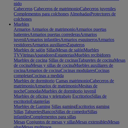
nido
Cabeceros
Cabeceros de matrimonio
Cabeceros juveniles
Complementos para colchones
Almohadas
Protectores de
colchones
Muebles
Armarios
Armarios de matrimonio
Armarios puertas
batientes
Armarios puertas correderas
Armarios
juvenil
Armarios infantiles
Armarios esquineros
Armarios
vestidores
Armarios auxiliares
Zapateros
Muebles de salón
Sillas
Mesas de salón
Muebles
TV
Vitrinas
Aparadores
Estanterias
Muebles recibidores
Muebles de cocina
Sillas de cocinas
Taburetes de cocina
Mesas
de cocina
Mesas y sillas de cocina
Muebles auxiliares de
cocina
Armarios de cocina
Cocinas modulares
Cocinas
completas
Cocinas a medida
Muebles de dormitorio
Camas matrimonio
Cabeceros de
matrimonio
Armarios de matrimonio
Mesitas de
noche
Comodas
Muebles de dormitorio juvenil
Muebles de oficina y teletrabajo
Escritorios
Sillas de
escritorio
Estanterías
Muebles de Gaming
Sillas gaming
Escritorios gaming
Sillas
Taburetes
Bancos
Sillas de comedor
Sillas
infantiles
Complementos para sillas
Mesas
Conjuntos de mesas y sillas
Mesas extensibles
Mesas
altas
Mesas multiusos