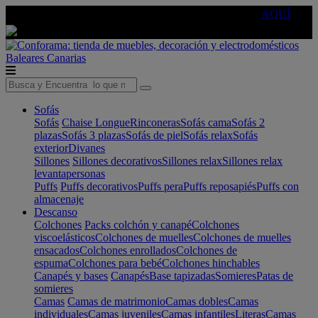
🔵Cambia tu electro con
-10% EXTRA
de descuento ☑️
AQUÍ
Baleares
Canarias
Sofás
Sofás
Chaise Longue
Rinconeras
Sofás cama
Sofás 2
plazas
Sofás 3 plazas
Sofás de piel
Sofás relax
Sofás
exterior
Divanes
Sillones
Sillones decorativos
Sillones relax
Sillones relax
levantapersonas
Puffs
Puffs decorativos
Puffs pera
Puffs reposapiés
Puffs con
almacenaje
Descanso
Colchones
Packs colchón y canapé
Colchones
viscoelásticos
Colchones de muelles
Colchones de muelles
ensacados
Colchones enrollados
Colchones de
espuma
Colchones para bebé
Colchones hinchables
Canapés y bases
Canapés
Base tapizadas
Somieres
Patas de
somieres
Camas
Camas de matrimonio
Camas dobles
Camas
individuales
Camas juveniles
Camas infantiles
Literas
Camas