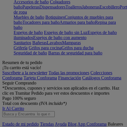
Accesorios de baño
Colgadores
baño
Papeleras
Dispensadores
Toalleros
Jaboneras
Escobillero
Port
de ropa
Muebles de baño
Botiquines
Conjuntos de muebles para
baño
Tocadores para baño
Armarios para baño
Repisa para
baño
Espejos de baño
Espejos de baño sin Luz
Espejos de baño
iluminados
Espejos de baño con aumento
Sanitarios
Bañeras
Lavabos
Mamparas
Grifería
Grifos para cocina
Grifos para ducha
Seguridad de baño
Barras de seguridad para baño
Resumen de tu pedido
¡Tu carrito está vacío!
Suscríbete a la newsletter
Todas las promociones
Colecciones
Conforama
Tarjeta Conforama
Financiación
Catálogos Conforama
Seguir Comprando
*Descuentos, cupones y servicios son aplicados en el carrito. Haz
clic en Tramitar Pedido para ver estos descuentos e importes
Pago 100% seguro
Total con descuento
(IVA incluido*)
Ir Al Carrito
Estado de mi pedido
Tiendas
Ayuda
Blog
App Conforama
Baleares