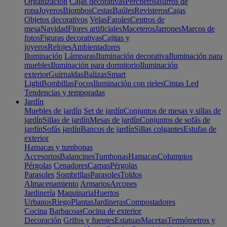
Organización
Cajas decorativas
Percheros
Burros de
ropa
Joyeros
Biombos
Cestas
Baúles
Revisteros
Cajas
Objetos decorativos
Velas
Faroles
Centros de
mesa
Navidad
Flores artificiales
Maceteros
Jarrones
Marcos de
fotos
Figuras decorativas
Cajitas y
joyeros
Relojes
Ambientadores
Iluminación
Lámparas
Iluminación decorativa
Iluminación para
muebles
Iluminación para dormitorio
Iluminación
exterior
Guirnaldas
Balizas
Smart
Light
Bombillas
Focos
Iluminación con rieles
Cintas Led
Tendencias y temporadas
Jardín
Muebles de jardín
Set de jardín
Conjuntos de mesas y sillas de
jardín
Sillas de jardín
Mesas de jardín
Conjuntos de sofás de
jardín
Sofás jardín
Bancos de jardín
Sillas colgantes
Estufas de
exterior
Hamacas y tumbonas
Accesorios
Balancines
Tumbonas
Hamacas
Columpios
Pérgolas
Cenadores
Carpas
Pérgolas
Parasoles
Sombrillas
Parasoles
Toldos
Almacenamiento
Armarios
Arcones
Jardinería
Maquinaria
Huertos
Urbanos
Riego
Plantas
Jardineras
Compostadores
Cocina
Barbacoas
Cocina de exterior
Decoración
Grifos y fuentes
Estatuas
Macetas
Termómetros y