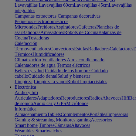
Lavavajillas
Lavavajillas 60cm
Lavavajillas 45cm
Lavavajillas
integrables
Campanas extractoras
Campanas decorativas
Pequeños electrodomésticos
Microondas
Freidoras
Aspiradores
Cafeteras
Planchas de
asar
Batidoras
Amasadores
Robots de Cocina
Balanzas de
Cocina
Tostadoras
Calefacción
Termoventiladores
Convectores
Estufas
Radiadores
Calefactores
D
Térmicos
Humidificadores
Climatización
Ventiladores
Aire acondicionado
Calentadores de agua
Termos eléctricos
Belleza y salud
Cuidado de los hombres
Cuidado
cabello
Cuidado dental
Salud y bienestar
Limpieza
Limpieza a vapor
Robot limpiacristales
Electrónica
Audio y hifi
Auriculares
Adaptadores
Reproductores
Radios
Altavoces
Hifi
Bar
de sonido
Audio car y GPS
Micrófonos
Informática
Almacenamiento
Tablets
Complementos
Portátiles
Impresoras
Gaming & streaming
Monitores gaming
Accesorios
Smart home
Timbres
Cámaras
Altavoces
Wearables
Smartwatches