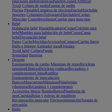
estaciones metereológicas
Paneles
Cesped Artificial
Textil
Cojines de jardín
Fundas de jardín
Piscina
Plegable
Limpieza de piscinas
Ducha
Hinchable
Juguetes
Columpios
Toboganes
Hinchables
Casitas
Mascotas
Comederos
Jaulas
Casetas para mascotas
Bebé
Habitación bebé
Humidificadores
Cestas
Colchón para
bebé
Muebles para habitación de bebé
Cunas
Cama
bebé
Decoración bebé
Paseo
Coche
Mochilas
Accesorios
Capazos
Carrito ligero
Baño e higiene
Aspirador nasal
Orinales
Textil bebé
Cojines
Funda
Seguridad
Barreras
Deporte
Equipamiento de cardio
Máquinas de remo
Bicicletas
spinning
Elípticas
Bicicletas estáticas
Recambios y
complementos
Cintas
Rodillos
Equipamiento de musculación
Bancos
Mancuernas
Máquinas
Plataformas
vibratorias
Recambios y complementos
Accesorios fitness
Bandas
Barras
Plataforma de
step
Cuerdas
Bolas y esferas de equilibrio
Recuperación muscular
Electroestimulación
Terapia de
percusión
Baño