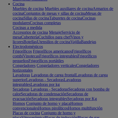
Cocina
Muebles de cocina
Muebles auxiliares de cocina
Armarios de
cocina
Conjuntos de mesas y sillas de cocina
Mesas de
cocina
Sillas de cocina
Taburetes de cocina
Cocinas
modulares
Cocinas completas
Cocinas a medida
Accesorios de cocina
Menaje
Servicio de
mesa
Cubertería
Cuchillos para chef
Vinos y
licores
Botellas
Utensilios de cocina
Vajilla
Bandejas
Electrodomésticos
Frigoríficos
Frigoríficos americanos
Frigoríficos
combi
Vinotecas
Frigoríficos integrables
Frigoríficos
pequeños
Frigoríficos portátiles
Congeladores
Congeladores verticales
Congeladores
horizontales
Lavadoras
Lavadoras de carga frontal
Lavadoras de carga
superior
Lavadoras - Secadoras
Lavadoras
integrables
Lavadoras por kg
Secadoras
Lavadoras - Secadoras
Secadoras con bomba de
calor
Secadoras de condensación
Secadoras de
evacuación
Secadoras integrables
Secadoras por Kg
Hornos
Conjunto de horno y placa
Hornos
convencionales
Hornos pirolíticos
Hornos multifunción
Placas de cocina
Conjunto de horno y
placa
Vitrocerámica
Placas de inducción
Placas de gas