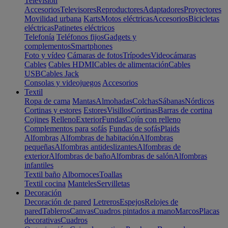
Televisión
Accesorios
Televisores
Reproductores
Adaptadores
Proyectores
Movilidad urbana
Karts
Motos eléctricas
Accesorios
Bicicletas
eléctricas
Patinetes eléctricos
Telefonía
Teléfonos fijos
Gadgets y
complementos
Smartphones
Foto y vídeo
Cámaras de fotos
Trípodes
Videocámaras
Cables
Cables HDMI
Cables de alimentación
Cables
USB
Cables Jack
Consolas y videojuegos
Accesorios
Textil
Ropa de cama
Mantas
Almohadas
Colchas
Sábanas
Nórdicos
Cortinas y estores
Estores
Visillos
Cortinas
Barras de cortina
Cojines
Relleno
Exterior
Fundas
Cojín con relleno
Complementos para sofás
Fundas de sofás
Plaids
Alfombras
Alfombras de habitación
Alfombras
pequeñas
Alfombras antideslizantes
Alfombras de
exterior
Alfombras de baño
Alfombras de salón
Alfombras
infantiles
Textil baño
Albornoces
Toallas
Textil cocina
Manteles
Servilletas
Decoración
Decoración de pared
Letreros
Espejos
Relojes de
pared
Tableros
Canvas
Cuadros pintados a mano
Marcos
Placas
decorativas
Cuadros