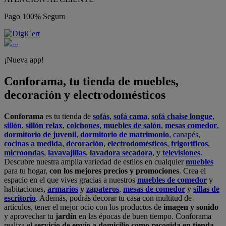
Pago 100% Seguro
¡Nueva app!
Conforama, tu tienda de muebles,
decoración y electrodomésticos
Conforama
es tu tienda de
sofás
,
sofá cama
,
sofá chaise longue
,
sillón
,
sillón relax
,
colchones
,
muebles de salón
,
mesas comedor
,
dormitorio de juvenil
,
dormitorio de matrimonio
,
canapés
,
cocinas a medida
,
decoración
,
electrodomésticos
,
frigoríficos
,
microondas
,
lavavajillas
,
lavadora secadora
, y
televisiones
.
Descubre nuestra amplia variedad de estilos en cualquier
muebles
para tu hogar,
con los mejores precios y promociones
. Crea el
espacio en el que vives gracias a nuestros
muebles de comedor
y
habitaciones,
armarios
y
zapateros
,
mesas de comedor
y
sillas de
escritorio
. Además, podrás decorar tu casa con multitud de
artículos, tener el mejor ocio con los productos de
imagen y sonido
y aprovechar tu
jardín
en las épocas de buen tiempo. Conforama
realiza el
servicio de envío a domicilio como recogida en tienda.