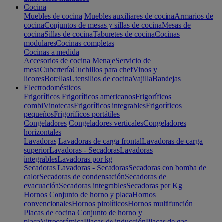
Cocina
Muebles de cocina
Muebles auxiliares de cocina
Armarios de
cocina
Conjuntos de mesas y sillas de cocina
Mesas de
cocina
Sillas de cocina
Taburetes de cocina
Cocinas
modulares
Cocinas completas
Cocinas a medida
Accesorios de cocina
Menaje
Servicio de
mesa
Cubertería
Cuchillos para chef
Vinos y
licores
Botellas
Utensilios de cocina
Vajilla
Bandejas
Electrodomésticos
Frigoríficos
Frigoríficos americanos
Frigoríficos
combi
Vinotecas
Frigoríficos integrables
Frigoríficos
pequeños
Frigoríficos portátiles
Congeladores
Congeladores verticales
Congeladores
horizontales
Lavadoras
Lavadoras de carga frontal
Lavadoras de carga
superior
Lavadoras - Secadoras
Lavadoras
integrables
Lavadoras por kg
Secadoras
Lavadoras - Secadoras
Secadoras con bomba de
calor
Secadoras de condensación
Secadoras de
evacuación
Secadoras integrables
Secadoras por Kg
Hornos
Conjunto de horno y placa
Hornos
convencionales
Hornos pirolíticos
Hornos multifunción
Placas de cocina
Conjunto de horno y
placa
Vitrocerámica
Placas de inducción
Placas de gas