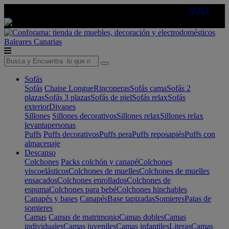
🔵Cambia tu electro con
-10% EXTRA
de descuento ☑️
AQUÍ
Baleares
Canarias
Sofás
Sofás
Chaise Longue
Rinconeras
Sofás cama
Sofás 2
plazas
Sofás 3 plazas
Sofás de piel
Sofás relax
Sofás
exterior
Divanes
Sillones
Sillones decorativos
Sillones relax
Sillones relax
levantapersonas
Puffs
Puffs decorativos
Puffs pera
Puffs reposapiés
Puffs con
almacenaje
Descanso
Colchones
Packs colchón y canapé
Colchones
viscoelásticos
Colchones de muelles
Colchones de muelles
ensacados
Colchones enrollados
Colchones de
espuma
Colchones para bebé
Colchones hinchables
Canapés y bases
Canapés
Base tapizadas
Somieres
Patas de
somieres
Camas
Camas de matrimonio
Camas dobles
Camas
individuales
Camas juveniles
Camas infantiles
Literas
Camas