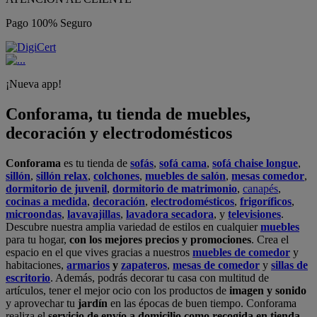
Pago 100% Seguro
¡Nueva app!
Conforama, tu tienda de muebles,
decoración y electrodomésticos
Conforama
es tu tienda de
sofás
,
sofá cama
,
sofá chaise longue
,
sillón
,
sillón relax
,
colchones
,
muebles de salón
,
mesas comedor
,
dormitorio de juvenil
,
dormitorio de matrimonio
,
canapés
,
cocinas a medida
,
decoración
,
electrodomésticos
,
frigoríficos
,
microondas
,
lavavajillas
,
lavadora secadora
, y
televisiones
.
Descubre nuestra amplia variedad de estilos en cualquier
muebles
para tu hogar,
con los mejores precios y promociones
. Crea el
espacio en el que vives gracias a nuestros
muebles de comedor
y
habitaciones,
armarios
y
zapateros
,
mesas de comedor
y
sillas de
escritorio
. Además, podrás decorar tu casa con multitud de
artículos, tener el mejor ocio con los productos de
imagen y sonido
y aprovechar tu
jardín
en las épocas de buen tiempo. Conforama
realiza el
servicio de envío a domicilio como recogida en tienda.