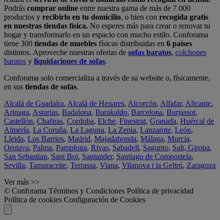
Podrás
comprar online
entre nuestra gama de más de 7.000
productos y
recibirlo en tu domicilio
, o bien con
recogida gratis
en nuestras tiendas física.
No esperes más para crear o renovar tu
hogar y transformarlo en un espacio con mucho estilo. Conforama
tiene 300
tiendas de muebles
físicas distribuidas en
6 países
distintos. Aproveche nuestras ofertas de
sofas baratos
,
colchones
baratos
y
liquidaciones de sofas
.
Conforama solo comercializa a través de su website o, físicamente,
en sus
tiendas de sofás
.
Alcalá de Guadaíra
,
Alcalá de Henares
,
Alcorcón
,
Alfafar
,
Alicante
,
Arinaga
,
Asturias
,
Badalona
,
Barakaldo
,
Barcelona
,
Burjassot
,
Castellón
,
Chafiras
,
Cordoba
,
Elche
,
Finestrat
,
Granada
,
Huércal de
Almería
,
La Coruña
,
La Laguna
,
La Zenia
,
Lanzarote
,
León
,
Lleida
,
Los Barrios
,
Madrid
,
Majadahonda
,
Málaga
,
Murcia
,
Orotava
,
Palma
,
Pamplona
,
Rivas
,
Sabadell
,
Sagunto
,
Salt, Girona
,
San Sebastian
,
Sant Boi
,
Santander
,
Santiago de Compostela
,
Sevilla
,
Tamaraceite
,
Terrassa
,
Viana
,
Vilanova i la Geltrú
,
Zaragoza
Ver más >>
© Conforama
Términos y Condiciones
Política de privacidad
Política de cookies
Configuración de Cookies