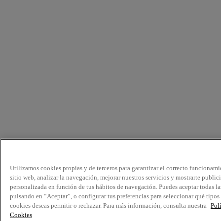
Utilizamos cookies propias y de terceros para garantizar el correcto funcionami
sitio web, analizar la navegación, mejorar nuestros servicios y mostrarte public
personalizada en función de tus hábitos de navegación. Puedes aceptar todas la
pulsando en “Aceptar”, o configurar tus preferencias para seleccionar qué tipos
cookies deseas permitir o rechazar. Para más información, consulta nuestra
Pol
Cookies