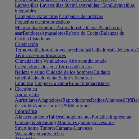
Lavavajillas
Lavavajillas 60cm
Lavavajillas 45cm
Lavavajillas
integrables
Campanas extractoras
Campanas decorativas
Pequeños electrodomésticos
Microondas
Freidoras
Aspiradores
Cafeteras
Planchas de
asar
Batidoras
Amasadores
Robots de Cocina
Balanzas de
Cocina
Tostadoras
Calefacción
Termoventiladores
Convectores
Estufas
Radiadores
Calefactores
D
Térmicos
Humidificadores
Climatización
Ventiladores
Aire acondicionado
Calentadores de agua
Termos eléctricos
Belleza y salud
Cuidado de los hombres
Cuidado
cabello
Cuidado dental
Salud y bienestar
Limpieza
Limpieza a vapor
Robot limpiacristales
Electrónica
Audio y hifi
Auriculares
Adaptadores
Reproductores
Radios
Altavoces
Hifi
Bar
de sonido
Audio car y GPS
Micrófonos
Informática
Almacenamiento
Tablets
Complementos
Portátiles
Impresoras
Gaming & streaming
Monitores gaming
Accesorios
Smart home
Timbres
Cámaras
Altavoces
Wearables
Smartwatches