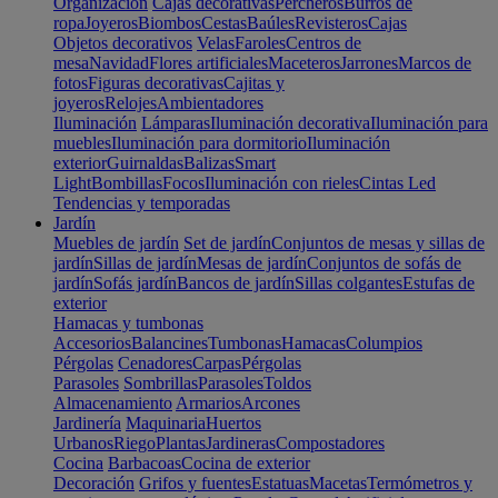
Organización
Cajas decorativas
Percheros
Burros de
ropa
Joyeros
Biombos
Cestas
Baúles
Revisteros
Cajas
Objetos decorativos
Velas
Faroles
Centros de
mesa
Navidad
Flores artificiales
Maceteros
Jarrones
Marcos de
fotos
Figuras decorativas
Cajitas y
joyeros
Relojes
Ambientadores
Iluminación
Lámparas
Iluminación decorativa
Iluminación para
muebles
Iluminación para dormitorio
Iluminación
exterior
Guirnaldas
Balizas
Smart
Light
Bombillas
Focos
Iluminación con rieles
Cintas Led
Tendencias y temporadas
Jardín
Muebles de jardín
Set de jardín
Conjuntos de mesas y sillas de
jardín
Sillas de jardín
Mesas de jardín
Conjuntos de sofás de
jardín
Sofás jardín
Bancos de jardín
Sillas colgantes
Estufas de
exterior
Hamacas y tumbonas
Accesorios
Balancines
Tumbonas
Hamacas
Columpios
Pérgolas
Cenadores
Carpas
Pérgolas
Parasoles
Sombrillas
Parasoles
Toldos
Almacenamiento
Armarios
Arcones
Jardinería
Maquinaria
Huertos
Urbanos
Riego
Plantas
Jardineras
Compostadores
Cocina
Barbacoas
Cocina de exterior
Decoración
Grifos y fuentes
Estatuas
Macetas
Termómetros y