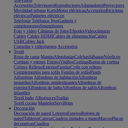
Televisión
Accesorios
Televisores
Reproductores
Adaptadores
Proyectores
Movilidad urbana
Karts
Motos eléctricas
Accesorios
Bicicletas
eléctricas
Patinetes eléctricos
Telefonía
Teléfonos fijos
Gadgets y
complementos
Smartphones
Foto y vídeo
Cámaras de fotos
Trípodes
Videocámaras
Cables
Cables HDMI
Cables de alimentación
Cables
USB
Cables Jack
Consolas y videojuegos
Accesorios
Textil
Ropa de cama
Mantas
Almohadas
Colchas
Sábanas
Nórdicos
Cortinas y estores
Estores
Visillos
Cortinas
Barras de cortina
Cojines
Relleno
Exterior
Fundas
Cojín con relleno
Complementos para sofás
Fundas de sofás
Plaids
Alfombras
Alfombras de habitación
Alfombras
pequeñas
Alfombras antideslizantes
Alfombras de
exterior
Alfombras de baño
Alfombras de salón
Alfombras
infantiles
Textil baño
Albornoces
Toallas
Textil cocina
Manteles
Servilletas
Decoración
Decoración de pared
Letreros
Espejos
Relojes de
pared
Tableros
Canvas
Cuadros pintados a mano
Marcos
Placas
decorativas
Cuadros