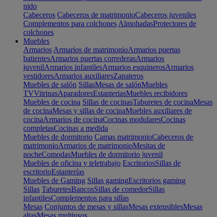
nido
Cabeceros
Cabeceros de matrimonio
Cabeceros juveniles
Complementos para colchones
Almohadas
Protectores de
colchones
Muebles
Armarios
Armarios de matrimonio
Armarios puertas
batientes
Armarios puertas correderas
Armarios
juvenil
Armarios infantiles
Armarios esquineros
Armarios
vestidores
Armarios auxiliares
Zapateros
Muebles de salón
Sillas
Mesas de salón
Muebles
TV
Vitrinas
Aparadores
Estanterias
Muebles recibidores
Muebles de cocina
Sillas de cocinas
Taburetes de cocina
Mesas
de cocina
Mesas y sillas de cocina
Muebles auxiliares de
cocina
Armarios de cocina
Cocinas modulares
Cocinas
completas
Cocinas a medida
Muebles de dormitorio
Camas matrimonio
Cabeceros de
matrimonio
Armarios de matrimonio
Mesitas de
noche
Comodas
Muebles de dormitorio juvenil
Muebles de oficina y teletrabajo
Escritorios
Sillas de
escritorio
Estanterías
Muebles de Gaming
Sillas gaming
Escritorios gaming
Sillas
Taburetes
Bancos
Sillas de comedor
Sillas
infantiles
Complementos para sillas
Mesas
Conjuntos de mesas y sillas
Mesas extensibles
Mesas
altas
Mesas multiusos