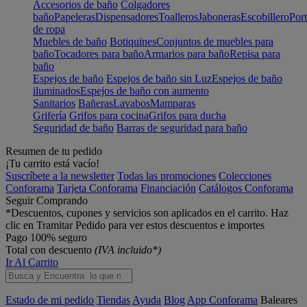
Accesorios de baño
Colgadores
baño
Papeleras
Dispensadores
Toalleros
Jaboneras
Escobillero
Port
de ropa
Muebles de baño
Botiquines
Conjuntos de muebles para
baño
Tocadores para baño
Armarios para baño
Repisa para
baño
Espejos de baño
Espejos de baño sin Luz
Espejos de baño
iluminados
Espejos de baño con aumento
Sanitarios
Bañeras
Lavabos
Mamparas
Grifería
Grifos para cocina
Grifos para ducha
Seguridad de baño
Barras de seguridad para baño
Resumen de tu pedido
¡Tu carrito está vacío!
Suscríbete a la newsletter
Todas las promociones
Colecciones
Conforama
Tarjeta Conforama
Financiación
Catálogos Conforama
Seguir Comprando
*Descuentos, cupones y servicios son aplicados en el carrito. Haz
clic en Tramitar Pedido para ver estos descuentos e importes
Pago 100% seguro
Total con descuento
(IVA incluido*)
Ir Al Carrito
Estado de mi pedido
Tiendas
Ayuda
Blog
App Conforama
Baleares