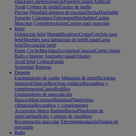
estaciones metereológicas
Paneles
Cesped Artificial
Textil
Cojines de jardín
Fundas de jardín
Piscina
Plegable
Limpieza de piscinas
Ducha
Hinchable
Juguetes
Columpios
Toboganes
Hinchables
Casitas
Mascotas
Comederos
Jaulas
Casetas para mascotas
Bebé
Habitación bebé
Humidificadores
Cestas
Colchón para
bebé
Muebles para habitación de bebé
Cunas
Cama
bebé
Decoración bebé
Paseo
Coche
Mochilas
Accesorios
Capazos
Carrito ligero
Baño e higiene
Aspirador nasal
Orinales
Textil bebé
Cojines
Funda
Seguridad
Barreras
Deporte
Equipamiento de cardio
Máquinas de remo
Bicicletas
spinning
Elípticas
Bicicletas estáticas
Recambios y
complementos
Cintas
Rodillos
Equipamiento de musculación
Bancos
Mancuernas
Máquinas
Plataformas
vibratorias
Recambios y complementos
Accesorios fitness
Bandas
Barras
Plataforma de
step
Cuerdas
Bolas y esferas de equilibrio
Recuperación muscular
Electroestimulación
Terapia de
percusión
Baño