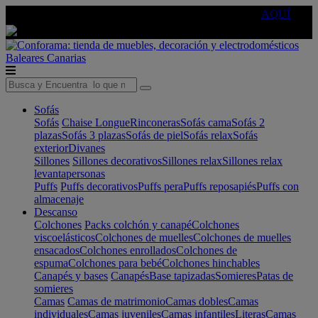
🔵Cambia tu electro con
-10% EXTRA
de descuento ☑️
AQUÍ
Baleares
Canarias
Sofás
Sofás
Chaise Longue
Rinconeras
Sofás cama
Sofás 2
plazas
Sofás 3 plazas
Sofás de piel
Sofás relax
Sofás
exterior
Divanes
Sillones
Sillones decorativos
Sillones relax
Sillones relax
levantapersonas
Puffs
Puffs decorativos
Puffs pera
Puffs reposapiés
Puffs con
almacenaje
Descanso
Colchones
Packs colchón y canapé
Colchones
viscoelásticos
Colchones de muelles
Colchones de muelles
ensacados
Colchones enrollados
Colchones de
espuma
Colchones para bebé
Colchones hinchables
Canapés y bases
Canapés
Base tapizadas
Somieres
Patas de
somieres
Camas
Camas de matrimonio
Camas dobles
Camas
individuales
Camas juveniles
Camas infantiles
Literas
Camas