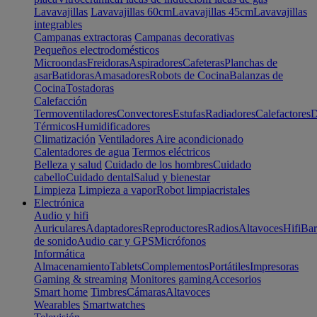
Lavavajillas
Lavavajillas 60cm
Lavavajillas 45cm
Lavavajillas
integrables
Campanas extractoras
Campanas decorativas
Pequeños electrodomésticos
Microondas
Freidoras
Aspiradores
Cafeteras
Planchas de
asar
Batidoras
Amasadores
Robots de Cocina
Balanzas de
Cocina
Tostadoras
Calefacción
Termoventiladores
Convectores
Estufas
Radiadores
Calefactores
D
Térmicos
Humidificadores
Climatización
Ventiladores
Aire acondicionado
Calentadores de agua
Termos eléctricos
Belleza y salud
Cuidado de los hombres
Cuidado
cabello
Cuidado dental
Salud y bienestar
Limpieza
Limpieza a vapor
Robot limpiacristales
Electrónica
Audio y hifi
Auriculares
Adaptadores
Reproductores
Radios
Altavoces
Hifi
Bar
de sonido
Audio car y GPS
Micrófonos
Informática
Almacenamiento
Tablets
Complementos
Portátiles
Impresoras
Gaming & streaming
Monitores gaming
Accesorios
Smart home
Timbres
Cámaras
Altavoces
Wearables
Smartwatches