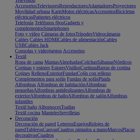
Televisión
Accesorios
Televisores
Reproductores
Adaptadores
Proyectores
Movilidad urbana
Karts
Motos eléctricas
Accesorios
Bicicletas
eléctricas
Patinetes eléctricos
Telefonía
Teléfonos fijos
Gadgets y
complementos
Smartphones
Foto y vídeo
Cámaras de fotos
Trípodes
Videocámaras
Cables
Cables HDMI
Cables de alimentación
Cables
USB
Cables Jack
Consolas y videojuegos
Accesorios
Textil
Ropa de cama
Mantas
Almohadas
Colchas
Sábanas
Nórdicos
Cortinas y estores
Estores
Visillos
Cortinas
Barras de cortina
Cojines
Relleno
Exterior
Fundas
Cojín con relleno
Complementos para sofás
Fundas de sofás
Plaids
Alfombras
Alfombras de habitación
Alfombras
pequeñas
Alfombras antideslizantes
Alfombras de
exterior
Alfombras de baño
Alfombras de salón
Alfombras
infantiles
Textil baño
Albornoces
Toallas
Textil cocina
Manteles
Servilletas
Decoración
Decoración de pared
Letreros
Espejos
Relojes de
pared
Tableros
Canvas
Cuadros pintados a mano
Marcos
Placas
decorativas
Cuadros