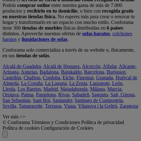
Podrás
comprar online
entre nuestra gama de más de 7.000
productos y
recibirlo en tu domicilio
, o bien con
recogida gratis
en nuestras tiendas física.
No esperes más para crear o renovar tu
hogar y transformarlo en un espacio con mucho estilo. Conforama
tiene 300
tiendas de muebles
físicas distribuidas en
6 países
distintos. Aproveche nuestras ofertas de
sofas baratos
,
colchones
baratos
y
liquidaciones de sofas
.
Conforama solo comercializa a través de su website o, físicamente,
en sus
tiendas de sofás
.
Alcalá de Guadaíra
,
Alcalá de Henares
,
Alcorcón
,
Alfafar
,
Alicante
,
Arinaga
,
Asturias
,
Badalona
,
Barakaldo
,
Barcelona
,
Burjassot
,
Castellón
,
Chafiras
,
Cordoba
,
Elche
,
Finestrat
,
Granada
,
Huércal de
Almería
,
La Coruña
,
La Laguna
,
La Zenia
,
Lanzarote
,
León
,
Lleida
,
Los Barrios
,
Madrid
,
Majadahonda
,
Málaga
,
Murcia
,
Orotava
,
Palma
,
Pamplona
,
Rivas
,
Sabadell
,
Sagunto
,
Salt, Girona
,
San Sebastian
,
Sant Boi
,
Santander
,
Santiago de Compostela
,
Sevilla
,
Tamaraceite
,
Terrassa
,
Viana
,
Vilanova i la Geltrú
,
Zaragoza
Ver más >>
© Conforama
Términos y Condiciones
Política de privacidad
Política de cookies
Configuración de Cookies