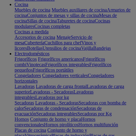
Cocina
Muebles de cocina
Muebles auxiliares de cocina
Armarios de
cocina
Conjuntos de mesas y sillas de cocina
Mesas de
cocina
Sillas de cocina
Taburetes de cocina
Cocinas
modulares
Cocinas completas
Cocinas a medida
Accesorios de cocina
Menaje
Servicio de
mesa
Cubertería
Cuchillos para chef
Vinos y
licores
Botellas
Utensilios de cocina
Vajilla
Bandejas
Electrodomésticos
Frigoríficos
Frigoríficos americanos
Frigoríficos
combi
Vinotecas
Frigoríficos integrables
Frigoríficos
pequeños
Frigoríficos portátiles
Congeladores
Congeladores verticales
Congeladores
horizontales
Lavadoras
Lavadoras de carga frontal
Lavadoras de carga
superior
Lavadoras - Secadoras
Lavadoras
integrables
Lavadoras por kg
Secadoras
Lavadoras - Secadoras
Secadoras con bomba de
calor
Secadoras de condensación
Secadoras de
evacuación
Secadoras integrables
Secadoras por Kg
Hornos
Conjunto de horno y placa
Hornos
convencionales
Hornos pirolíticos
Hornos multifunción
Placas de cocina
Conjunto de horno y
placa
Vitrocerámica
Placas de inducción
Placas de gas