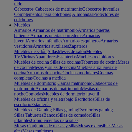
nido
Cabeceros
Cabeceros de matrimonio
Cabeceros juveniles
Complementos para colchones
Almohadas
Protectores de
colchones
Muebles
Armarios
Armarios de matrimonio
Armarios puertas
batientes
Armarios puertas correderas
Armarios
juvenil
Armarios infantiles
Armarios esquineros
Armarios
vestidores
Armarios auxiliares
Zapateros
Muebles de salón
Sillas
Mesas de salón
Muebles
TV
Vitrinas
Aparadores
Estanterias
Muebles recibidores
Muebles de cocina
Sillas de cocinas
Taburetes de cocina
Mesas
de cocina
Mesas y sillas de cocina
Muebles auxiliares de
cocina
Armarios de cocina
Cocinas modulares
Cocinas
completas
Cocinas a medida
Muebles de dormitorio
Camas matrimonio
Cabeceros de
matrimonio
Armarios de matrimonio
Mesitas de
noche
Comodas
Muebles de dormitorio juvenil
Muebles de oficina y teletrabajo
Escritorios
Sillas de
escritorio
Estanterías
Muebles de Gaming
Sillas gaming
Escritorios gaming
Sillas
Taburetes
Bancos
Sillas de comedor
Sillas
infantiles
Complementos para sillas
Mesas
Conjuntos de mesas y sillas
Mesas extensibles
Mesas
altas
Mesas multiusos