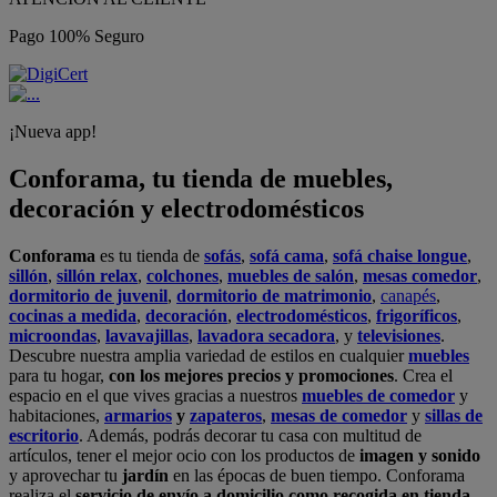
Pago 100% Seguro
¡Nueva app!
Conforama, tu tienda de muebles,
decoración y electrodomésticos
Conforama
es tu tienda de
sofás
,
sofá cama
,
sofá chaise longue
,
sillón
,
sillón relax
,
colchones
,
muebles de salón
,
mesas comedor
,
dormitorio de juvenil
,
dormitorio de matrimonio
,
canapés
,
cocinas a medida
,
decoración
,
electrodomésticos
,
frigoríficos
,
microondas
,
lavavajillas
,
lavadora secadora
, y
televisiones
.
Descubre nuestra amplia variedad de estilos en cualquier
muebles
para tu hogar,
con los mejores precios y promociones
. Crea el
espacio en el que vives gracias a nuestros
muebles de comedor
y
habitaciones,
armarios
y
zapateros
,
mesas de comedor
y
sillas de
escritorio
. Además, podrás decorar tu casa con multitud de
artículos, tener el mejor ocio con los productos de
imagen y sonido
y aprovechar tu
jardín
en las épocas de buen tiempo. Conforama
realiza el
servicio de envío a domicilio como recogida en tienda.