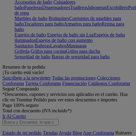
Accesorios de baño
Colgadores
baño
Papeleras
Dispensadores
Toalleros
Jaboneras
Escobillero
Port
de ropa
Muebles de baño
Botiquines
Conjuntos de muebles para
baño
Tocadores para baño
Armarios para baño
Repisa para
baño
Espejos de baño
Espejos de baño sin Luz
Espejos de baño
iluminados
Espejos de baño con aumento
Sanitarios
Bañeras
Lavabos
Mamparas
Grifería
Grifos para cocina
Grifos para ducha
Seguridad de baño
Barras de seguridad para baño
Resumen de tu pedido
¡Tu carrito está vacío!
Suscríbete a la newsletter
Todas las promociones
Colecciones
Conforama
Tarjeta Conforama
Financiación
Catálogos Conforama
Seguir Comprando
*Descuentos, cupones y servicios son aplicados en el carrito. Haz
clic en Tramitar Pedido para ver estos descuentos e importes
Pago 100% seguro
Total con descuento
(IVA incluido*)
Ir Al Carrito
Estado de mi pedido
Tiendas
Ayuda
Blog
App Conforama
Baleares