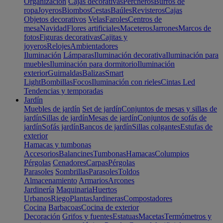
Organización
Cajas decorativas
Percheros
Burros de
ropa
Joyeros
Biombos
Cestas
Baúles
Revisteros
Cajas
Objetos decorativos
Velas
Faroles
Centros de
mesa
Navidad
Flores artificiales
Maceteros
Jarrones
Marcos de
fotos
Figuras decorativas
Cajitas y
joyeros
Relojes
Ambientadores
Iluminación
Lámparas
Iluminación decorativa
Iluminación para
muebles
Iluminación para dormitorio
Iluminación
exterior
Guirnaldas
Balizas
Smart
Light
Bombillas
Focos
Iluminación con rieles
Cintas Led
Tendencias y temporadas
Jardín
Muebles de jardín
Set de jardín
Conjuntos de mesas y sillas de
jardín
Sillas de jardín
Mesas de jardín
Conjuntos de sofás de
jardín
Sofás jardín
Bancos de jardín
Sillas colgantes
Estufas de
exterior
Hamacas y tumbonas
Accesorios
Balancines
Tumbonas
Hamacas
Columpios
Pérgolas
Cenadores
Carpas
Pérgolas
Parasoles
Sombrillas
Parasoles
Toldos
Almacenamiento
Armarios
Arcones
Jardinería
Maquinaria
Huertos
Urbanos
Riego
Plantas
Jardineras
Compostadores
Cocina
Barbacoas
Cocina de exterior
Decoración
Grifos y fuentes
Estatuas
Macetas
Termómetros y