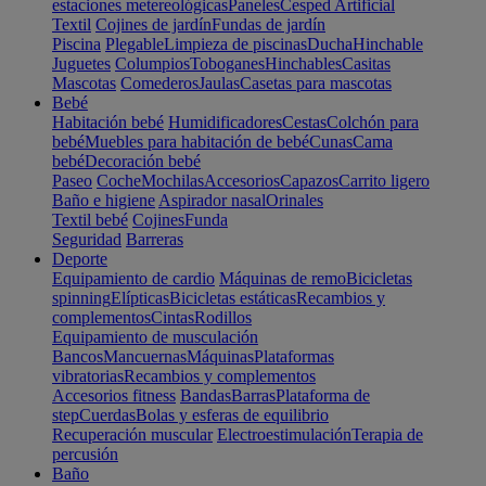
estaciones metereológicas
Paneles
Cesped Artificial
Textil
Cojines de jardín
Fundas de jardín
Piscina
Plegable
Limpieza de piscinas
Ducha
Hinchable
Juguetes
Columpios
Toboganes
Hinchables
Casitas
Mascotas
Comederos
Jaulas
Casetas para mascotas
Bebé
Habitación bebé
Humidificadores
Cestas
Colchón para
bebé
Muebles para habitación de bebé
Cunas
Cama
bebé
Decoración bebé
Paseo
Coche
Mochilas
Accesorios
Capazos
Carrito ligero
Baño e higiene
Aspirador nasal
Orinales
Textil bebé
Cojines
Funda
Seguridad
Barreras
Deporte
Equipamiento de cardio
Máquinas de remo
Bicicletas
spinning
Elípticas
Bicicletas estáticas
Recambios y
complementos
Cintas
Rodillos
Equipamiento de musculación
Bancos
Mancuernas
Máquinas
Plataformas
vibratorias
Recambios y complementos
Accesorios fitness
Bandas
Barras
Plataforma de
step
Cuerdas
Bolas y esferas de equilibrio
Recuperación muscular
Electroestimulación
Terapia de
percusión
Baño