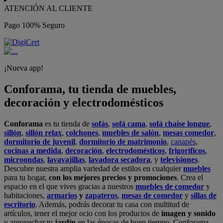
ATENCIÓN AL CLIENTE
Pago 100% Seguro
¡Nueva app!
Conforama, tu tienda de muebles,
decoración y electrodomésticos
Conforama
es tu tienda de
sofás
,
sofá cama
,
sofá chaise longue
,
sillón
,
sillón relax
,
colchones
,
muebles de salón
,
mesas comedor
,
dormitorio de juvenil
,
dormitorio de matrimonio
,
canapés
,
cocinas a medida
,
decoración
,
electrodomésticos
,
frigoríficos
,
microondas
,
lavavajillas
,
lavadora secadora
, y
televisiones
.
Descubre nuestra amplia variedad de estilos en cualquier
muebles
para tu hogar,
con los mejores precios y promociones
. Crea el
espacio en el que vives gracias a nuestros
muebles de comedor
y
habitaciones,
armarios
y
zapateros
,
mesas de comedor
y
sillas de
escritorio
. Además, podrás decorar tu casa con multitud de
artículos, tener el mejor ocio con los productos de
imagen y sonido
y aprovechar tu
jardín
en las épocas de buen tiempo. Conforama