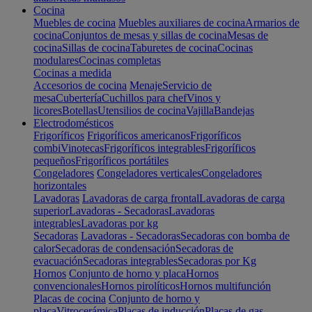
Cocina
Muebles de cocina
Muebles auxiliares de cocina
Armarios de
cocina
Conjuntos de mesas y sillas de cocina
Mesas de
cocina
Sillas de cocina
Taburetes de cocina
Cocinas
modulares
Cocinas completas
Cocinas a medida
Accesorios de cocina
Menaje
Servicio de
mesa
Cubertería
Cuchillos para chef
Vinos y
licores
Botellas
Utensilios de cocina
Vajilla
Bandejas
Electrodomésticos
Frigoríficos
Frigoríficos americanos
Frigoríficos
combi
Vinotecas
Frigoríficos integrables
Frigoríficos
pequeños
Frigoríficos portátiles
Congeladores
Congeladores verticales
Congeladores
horizontales
Lavadoras
Lavadoras de carga frontal
Lavadoras de carga
superior
Lavadoras - Secadoras
Lavadoras
integrables
Lavadoras por kg
Secadoras
Lavadoras - Secadoras
Secadoras con bomba de
calor
Secadoras de condensación
Secadoras de
evacuación
Secadoras integrables
Secadoras por Kg
Hornos
Conjunto de horno y placa
Hornos
convencionales
Hornos pirolíticos
Hornos multifunción
Placas de cocina
Conjunto de horno y
placa
Vitrocerámica
Placas de inducción
Placas de gas