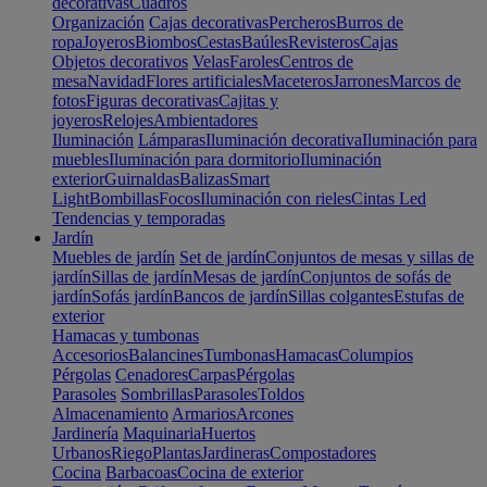
decorativas
Cuadros
Organización
Cajas decorativas
Percheros
Burros de
ropa
Joyeros
Biombos
Cestas
Baúles
Revisteros
Cajas
Objetos decorativos
Velas
Faroles
Centros de
mesa
Navidad
Flores artificiales
Maceteros
Jarrones
Marcos de
fotos
Figuras decorativas
Cajitas y
joyeros
Relojes
Ambientadores
Iluminación
Lámparas
Iluminación decorativa
Iluminación para
muebles
Iluminación para dormitorio
Iluminación
exterior
Guirnaldas
Balizas
Smart
Light
Bombillas
Focos
Iluminación con rieles
Cintas Led
Tendencias y temporadas
Jardín
Muebles de jardín
Set de jardín
Conjuntos de mesas y sillas de
jardín
Sillas de jardín
Mesas de jardín
Conjuntos de sofás de
jardín
Sofás jardín
Bancos de jardín
Sillas colgantes
Estufas de
exterior
Hamacas y tumbonas
Accesorios
Balancines
Tumbonas
Hamacas
Columpios
Pérgolas
Cenadores
Carpas
Pérgolas
Parasoles
Sombrillas
Parasoles
Toldos
Almacenamiento
Armarios
Arcones
Jardinería
Maquinaria
Huertos
Urbanos
Riego
Plantas
Jardineras
Compostadores
Cocina
Barbacoas
Cocina de exterior