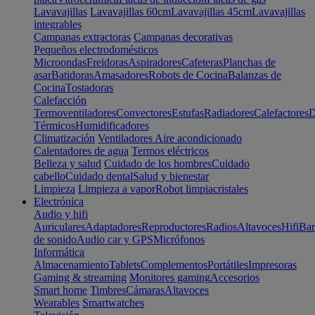
Lavavajillas
Lavavajillas 60cm
Lavavajillas 45cm
Lavavajillas
integrables
Campanas extractoras
Campanas decorativas
Pequeños electrodomésticos
Microondas
Freidoras
Aspiradores
Cafeteras
Planchas de
asar
Batidoras
Amasadores
Robots de Cocina
Balanzas de
Cocina
Tostadoras
Calefacción
Termoventiladores
Convectores
Estufas
Radiadores
Calefactores
D
Térmicos
Humidificadores
Climatización
Ventiladores
Aire acondicionado
Calentadores de agua
Termos eléctricos
Belleza y salud
Cuidado de los hombres
Cuidado
cabello
Cuidado dental
Salud y bienestar
Limpieza
Limpieza a vapor
Robot limpiacristales
Electrónica
Audio y hifi
Auriculares
Adaptadores
Reproductores
Radios
Altavoces
Hifi
Bar
de sonido
Audio car y GPS
Micrófonos
Informática
Almacenamiento
Tablets
Complementos
Portátiles
Impresoras
Gaming & streaming
Monitores gaming
Accesorios
Smart home
Timbres
Cámaras
Altavoces
Wearables
Smartwatches