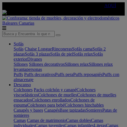
🔵Cambia tu electro con
-10% EXTRA
de descuento ☑️
AQUÍ
Baleares
Canarias
Sofás
Sofás
Chaise Longue
Rinconeras
Sofás cama
Sofás 2
plazas
Sofás 3 plazas
Sofás de piel
Sofás relax
Sofás
exterior
Divanes
Sillones
Sillones decorativos
Sillones relax
Sillones relax
levantapersonas
Puffs
Puffs decorativos
Puffs pera
Puffs reposapiés
Puffs con
almacenaje
Descanso
Colchones
Packs colchón y canapé
Colchones
viscoelásticos
Colchones de muelles
Colchones de muelles
ensacados
Colchones enrollados
Colchones de
espuma
Colchones para bebé
Colchones hinchables
Canapés y bases
Canapés
Base tapizadas
Somieres
Patas de
somieres
Camas
Camas de matrimonio
Camas dobles
Camas
individuales
Camas juveniles
Camas infantiles
Literas
Camas