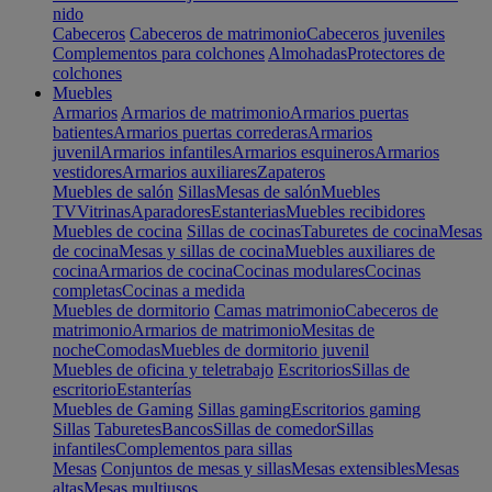
nido
Cabeceros
Cabeceros de matrimonio
Cabeceros juveniles
Complementos para colchones
Almohadas
Protectores de
colchones
Muebles
Armarios
Armarios de matrimonio
Armarios puertas
batientes
Armarios puertas correderas
Armarios
juvenil
Armarios infantiles
Armarios esquineros
Armarios
vestidores
Armarios auxiliares
Zapateros
Muebles de salón
Sillas
Mesas de salón
Muebles
TV
Vitrinas
Aparadores
Estanterias
Muebles recibidores
Muebles de cocina
Sillas de cocinas
Taburetes de cocina
Mesas
de cocina
Mesas y sillas de cocina
Muebles auxiliares de
cocina
Armarios de cocina
Cocinas modulares
Cocinas
completas
Cocinas a medida
Muebles de dormitorio
Camas matrimonio
Cabeceros de
matrimonio
Armarios de matrimonio
Mesitas de
noche
Comodas
Muebles de dormitorio juvenil
Muebles de oficina y teletrabajo
Escritorios
Sillas de
escritorio
Estanterías
Muebles de Gaming
Sillas gaming
Escritorios gaming
Sillas
Taburetes
Bancos
Sillas de comedor
Sillas
infantiles
Complementos para sillas
Mesas
Conjuntos de mesas y sillas
Mesas extensibles
Mesas
altas
Mesas multiusos