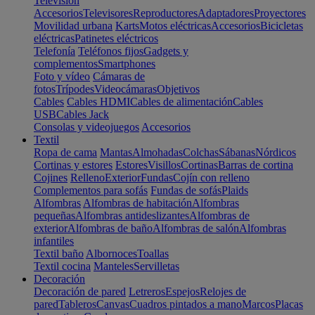
Televisión
Accesorios
Televisores
Reproductores
Adaptadores
Proyectores
Movilidad urbana
Karts
Motos eléctricas
Accesorios
Bicicletas
eléctricas
Patinetes eléctricos
Telefonía
Teléfonos fijos
Gadgets y
complementos
Smartphones
Foto y vídeo
Cámaras de
fotos
Trípodes
Videocámaras
Objetivos
Cables
Cables HDMI
Cables de alimentación
Cables
USB
Cables Jack
Consolas y videojuegos
Accesorios
Textil
Ropa de cama
Mantas
Almohadas
Colchas
Sábanas
Nórdicos
Cortinas y estores
Estores
Visillos
Cortinas
Barras de cortina
Cojines
Relleno
Exterior
Fundas
Cojín con relleno
Complementos para sofás
Fundas de sofás
Plaids
Alfombras
Alfombras de habitación
Alfombras
pequeñas
Alfombras antideslizantes
Alfombras de
exterior
Alfombras de baño
Alfombras de salón
Alfombras
infantiles
Textil baño
Albornoces
Toallas
Textil cocina
Manteles
Servilletas
Decoración
Decoración de pared
Letreros
Espejos
Relojes de
pared
Tableros
Canvas
Cuadros pintados a mano
Marcos
Placas