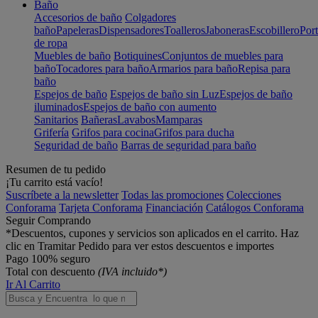
Baño
Accesorios de baño
Colgadores
baño
Papeleras
Dispensadores
Toalleros
Jaboneras
Escobillero
Port
de ropa
Muebles de baño
Botiquines
Conjuntos de muebles para
baño
Tocadores para baño
Armarios para baño
Repisa para
baño
Espejos de baño
Espejos de baño sin Luz
Espejos de baño
iluminados
Espejos de baño con aumento
Sanitarios
Bañeras
Lavabos
Mamparas
Grifería
Grifos para cocina
Grifos para ducha
Seguridad de baño
Barras de seguridad para baño
Resumen de tu pedido
¡Tu carrito está vacío!
Suscríbete a la newsletter
Todas las promociones
Colecciones
Conforama
Tarjeta Conforama
Financiación
Catálogos Conforama
Seguir Comprando
*Descuentos, cupones y servicios son aplicados en el carrito. Haz
clic en Tramitar Pedido para ver estos descuentos e importes
Pago 100% seguro
Total con descuento
(IVA incluido*)
Ir Al Carrito