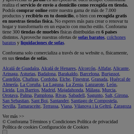
realiza el
servicio de envío a domicilio como recogida en tienda.
Podrás
comprar online
entre nuestra gama de más de 7.000
productos y
recibirlo en tu domicilio
, o bien con
recogida gratis
en nuestras tiendas física.
No esperes más para crear o renovar tu
hogar y transformarlo en un espacio con mucho estilo. Conforama
tiene 300
tiendas de muebles
físicas distribuidas en
6 países
distintos. Aproveche nuestras ofertas de
sofas baratos
,
colchones
baratos
y
liquidaciones de sofas
.
Conforama solo comercializa a través de su website o, físicamente,
en sus
tiendas de sofás
.
Alcalá de Guadaíra
,
Alcalá de Henares
,
Alcorcón
,
Alfafar
,
Alicante
,
Arinaga
,
Asturias
,
Badalona
,
Barakaldo
,
Barcelona
,
Burjassot
,
Castellón
,
Chafiras
,
Cordoba
,
Elche
,
Finestrat
,
Granada
,
Huércal de
Almería
,
La Coruña
,
La Laguna
,
La Zenia
,
Lanzarote
,
León
,
Lleida
,
Los Barrios
,
Madrid
,
Majadahonda
,
Málaga
,
Murcia
,
Orotava
,
Palma
,
Pamplona
,
Rivas
,
Sabadell
,
Sagunto
,
Salt, Girona
,
San Sebastian
,
Sant Boi
,
Santander
,
Santiago de Compostela
,
Sevilla
,
Tamaraceite
,
Terrassa
,
Viana
,
Vilanova i la Geltrú
,
Zaragoza
Ver más >>
© Conforama
Términos y Condiciones
Política de privacidad
Política de cookies
Configuración de Cookies