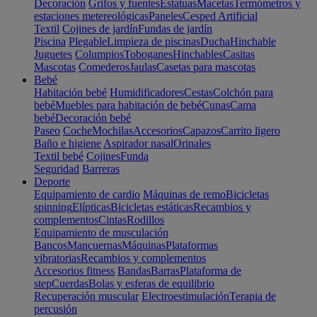
Decoración
Grifos y fuentes
Estatuas
Macetas
Termómetros y
estaciones metereológicas
Paneles
Cesped Artificial
Textil
Cojines de jardín
Fundas de jardín
Piscina
Plegable
Limpieza de piscinas
Ducha
Hinchable
Juguetes
Columpios
Toboganes
Hinchables
Casitas
Mascotas
Comederos
Jaulas
Casetas para mascotas
Bebé
Habitación bebé
Humidificadores
Cestas
Colchón para
bebé
Muebles para habitación de bebé
Cunas
Cama
bebé
Decoración bebé
Paseo
Coche
Mochilas
Accesorios
Capazos
Carrito ligero
Baño e higiene
Aspirador nasal
Orinales
Textil bebé
Cojines
Funda
Seguridad
Barreras
Deporte
Equipamiento de cardio
Máquinas de remo
Bicicletas
spinning
Elípticas
Bicicletas estáticas
Recambios y
complementos
Cintas
Rodillos
Equipamiento de musculación
Bancos
Mancuernas
Máquinas
Plataformas
vibratorias
Recambios y complementos
Accesorios fitness
Bandas
Barras
Plataforma de
step
Cuerdas
Bolas y esferas de equilibrio
Recuperación muscular
Electroestimulación
Terapia de
percusión