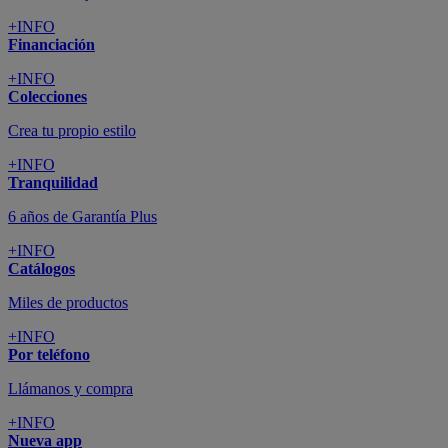
+INFO
Financiación
+INFO
Colecciones
Crea tu propio estilo
+INFO
Tranquilidad
6 años de Garantía Plus
+INFO
Catálogos
Miles de productos
+INFO
Por teléfono
Llámanos y compra
+INFO
Nueva app