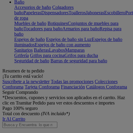
Baño
Accesorios de baño
Colgadores
baño
Papeleras
Dispensadores
Toalleros
Jaboneras
Escobillero
Port
de ropa
Muebles de baño
Botiquines
Conjuntos de muebles para
baño
Tocadores para baño
Armarios para baño
Repisa para
baño
Espejos de baño
Espejos de baño sin Luz
Espejos de baño
iluminados
Espejos de baño con aumento
Sanitarios
Bañeras
Lavabos
Mamparas
Grifería
Grifos para cocina
Grifos para ducha
Seguridad de baño
Barras de seguridad para baño
Resumen de tu pedido
¡Tu carrito está vacío!
Suscríbete a la newsletter
Todas las promociones
Colecciones
Conforama
Tarjeta Conforama
Financiación
Catálogos Conforama
Seguir Comprando
*Descuentos, cupones y servicios son aplicados en el carrito. Haz
clic en Tramitar Pedido para ver estos descuentos e importes
Pago 100% seguro
Total con descuento
(IVA incluido*)
Ir Al Carrito