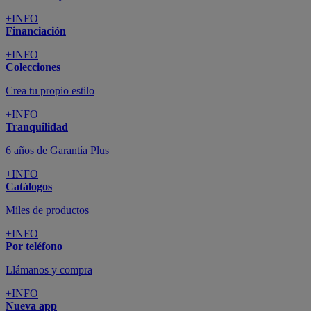
+INFO
Financiación
+INFO
Colecciones
Crea tu propio estilo
+INFO
Tranquilidad
6 años de Garantía Plus
+INFO
Catálogos
Miles de productos
+INFO
Por teléfono
Llámanos y compra
+INFO
Nueva app