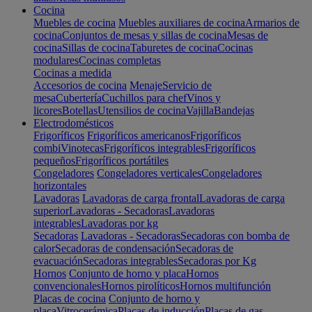
Cocina
Muebles de cocina
Muebles auxiliares de cocina
Armarios de
cocina
Conjuntos de mesas y sillas de cocina
Mesas de
cocina
Sillas de cocina
Taburetes de cocina
Cocinas
modulares
Cocinas completas
Cocinas a medida
Accesorios de cocina
Menaje
Servicio de
mesa
Cubertería
Cuchillos para chef
Vinos y
licores
Botellas
Utensilios de cocina
Vajilla
Bandejas
Electrodomésticos
Frigoríficos
Frigoríficos americanos
Frigoríficos
combi
Vinotecas
Frigoríficos integrables
Frigoríficos
pequeños
Frigoríficos portátiles
Congeladores
Congeladores verticales
Congeladores
horizontales
Lavadoras
Lavadoras de carga frontal
Lavadoras de carga
superior
Lavadoras - Secadoras
Lavadoras
integrables
Lavadoras por kg
Secadoras
Lavadoras - Secadoras
Secadoras con bomba de
calor
Secadoras de condensación
Secadoras de
evacuación
Secadoras integrables
Secadoras por Kg
Hornos
Conjunto de horno y placa
Hornos
convencionales
Hornos pirolíticos
Hornos multifunción
Placas de cocina
Conjunto de horno y
placa
Vitrocerámica
Placas de inducción
Placas de gas