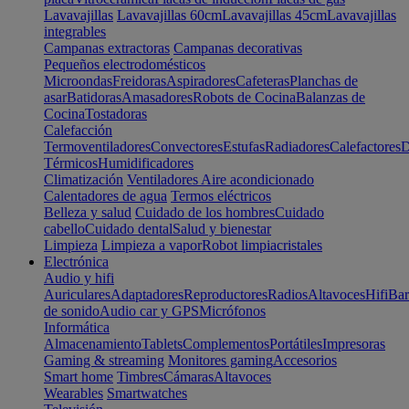
Lavavajillas
Lavavajillas 60cm
Lavavajillas 45cm
Lavavajillas
integrables
Campanas extractoras
Campanas decorativas
Pequeños electrodomésticos
Microondas
Freidoras
Aspiradores
Cafeteras
Planchas de
asar
Batidoras
Amasadores
Robots de Cocina
Balanzas de
Cocina
Tostadoras
Calefacción
Termoventiladores
Convectores
Estufas
Radiadores
Calefactores
D
Térmicos
Humidificadores
Climatización
Ventiladores
Aire acondicionado
Calentadores de agua
Termos eléctricos
Belleza y salud
Cuidado de los hombres
Cuidado
cabello
Cuidado dental
Salud y bienestar
Limpieza
Limpieza a vapor
Robot limpiacristales
Electrónica
Audio y hifi
Auriculares
Adaptadores
Reproductores
Radios
Altavoces
Hifi
Bar
de sonido
Audio car y GPS
Micrófonos
Informática
Almacenamiento
Tablets
Complementos
Portátiles
Impresoras
Gaming & streaming
Monitores gaming
Accesorios
Smart home
Timbres
Cámaras
Altavoces
Wearables
Smartwatches