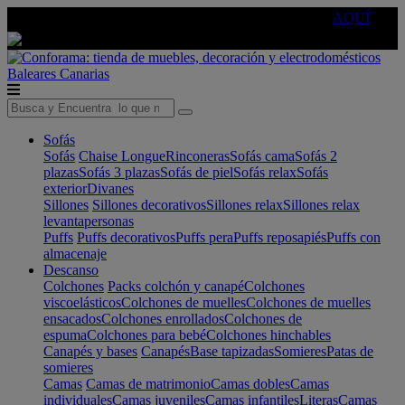
🔵Cambia tu electro con
-10% EXTRA
de descuento ☑️
AQUÍ
Baleares
Canarias
Sofás
Sofás
Chaise Longue
Rinconeras
Sofás cama
Sofás 2
plazas
Sofás 3 plazas
Sofás de piel
Sofás relax
Sofás
exterior
Divanes
Sillones
Sillones decorativos
Sillones relax
Sillones relax
levantapersonas
Puffs
Puffs decorativos
Puffs pera
Puffs reposapiés
Puffs con
almacenaje
Descanso
Colchones
Packs colchón y canapé
Colchones
viscoelásticos
Colchones de muelles
Colchones de muelles
ensacados
Colchones enrollados
Colchones de
espuma
Colchones para bebé
Colchones hinchables
Canapés y bases
Canapés
Base tapizadas
Somieres
Patas de
somieres
Camas
Camas de matrimonio
Camas dobles
Camas
individuales
Camas juveniles
Camas infantiles
Literas
Camas