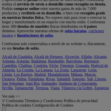
realiza el
servicio de envío a domicilio como recogida en tienda.
Podrás
comprar online
entre nuestra gama de más de 7.000
productos y
recibirlo en tu domicilio
, o bien con
recogida gratis
en nuestras tiendas física.
No esperes más para crear o renovar tu
hogar y transformarlo en un espacio con mucho estilo. Conforama
tiene 300
tiendas de muebles
físicas distribuidas en
6 países
distintos. Aproveche nuestras ofertas de
sofas baratos
,
colchones
baratos
y
liquidaciones de sofas
.
Conforama solo comercializa a través de su website o, físicamente,
en sus
tiendas de sofás
.
Alcalá de Guadaíra
,
Alcalá de Henares
,
Alcorcón
,
Alfafar
,
Alicante
,
Arinaga
,
Asturias
,
Badalona
,
Barakaldo
,
Barcelona
,
Burjassot
,
Castellón
,
Chafiras
,
Cordoba
,
Elche
,
Finestrat
,
Granada
,
Huércal de
Almería
,
La Coruña
,
La Laguna
,
La Zenia
,
Lanzarote
,
León
,
Lleida
,
Los Barrios
,
Madrid
,
Majadahonda
,
Málaga
,
Murcia
,
Orotava
,
Palma
,
Pamplona
,
Rivas
,
Sabadell
,
Sagunto
,
Salt, Girona
,
San Sebastian
,
Sant Boi
,
Santander
,
Santiago de Compostela
,
Sevilla
,
Tamaraceite
,
Terrassa
,
Viana
,
Vilanova i la Geltrú
,
Zaragoza
Ver más >>
© Conforama
Términos y Condiciones
Política de privacidad
Política de cookies
Configuración de Cookies