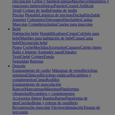
Decoración
Grifos y fuentes
Estatuas
Macetas
Termómetros y
estaciones metereológicas
Paneles
Cesped Artificial
Textil
Cojines de jardín
Fundas de jardín
Piscina
Plegable
Limpieza de piscinas
Ducha
Hinchable
Juguetes
Columpios
Toboganes
Hinchables
Casitas
Mascotas
Comederos
Jaulas
Casetas para mascotas
Bebé
Habitación bebé
Humidificadores
Cestas
Colchón para
bebé
Muebles para habitación de bebé
Cunas
Cama
bebé
Decoración bebé
Paseo
Coche
Mochilas
Accesorios
Capazos
Carrito ligero
Baño e higiene
Aspirador nasal
Orinales
Textil bebé
Cojines
Funda
Seguridad
Barreras
Deporte
Equipamiento de cardio
Máquinas de remo
Bicicletas
spinning
Elípticas
Bicicletas estáticas
Recambios y
complementos
Cintas
Rodillos
Equipamiento de musculación
Bancos
Mancuernas
Máquinas
Plataformas
vibratorias
Recambios y complementos
Accesorios fitness
Bandas
Barras
Plataforma de
step
Cuerdas
Bolas y esferas de equilibrio
Recuperación muscular
Electroestimulación
Terapia de
percusión