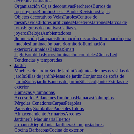
decorativas
Cuadros
Organización
Cajas decorativas
Percheros
Burros de
ropa
Joyeros
Biombos
Cestas
Baúles
Revisteros
Cajas
Objetos decorativos
Velas
Faroles
Centros de
mesa
Navidad
Flores artificiales
Maceteros
Jarrones
Marcos de
fotos
Figuras decorativas
Cajitas y
joyeros
Relojes
Ambientadores
Iluminación
Lámparas
Iluminación decorativa
Iluminación para
muebles
Iluminación para dormitorio
Iluminación
exterior
Guirnaldas
Balizas
Smart
Light
Bombillas
Focos
Iluminación con rieles
Cintas Led
Tendencias y temporadas
Jardín
Muebles de jardín
Set de jardín
Conjuntos de mesas y sillas de
jardín
Sillas de jardín
Mesas de jardín
Conjuntos de sofás de
jardín
Sofás jardín
Bancos de jardín
Sillas colgantes
Estufas de
exterior
Hamacas y tumbonas
Accesorios
Balancines
Tumbonas
Hamacas
Columpios
Pérgolas
Cenadores
Carpas
Pérgolas
Parasoles
Sombrillas
Parasoles
Toldos
Almacenamiento
Armarios
Arcones
Jardinería
Maquinaria
Huertos
Urbanos
Riego
Plantas
Jardineras
Compostadores
Cocina
Barbacoas
Cocina de exterior