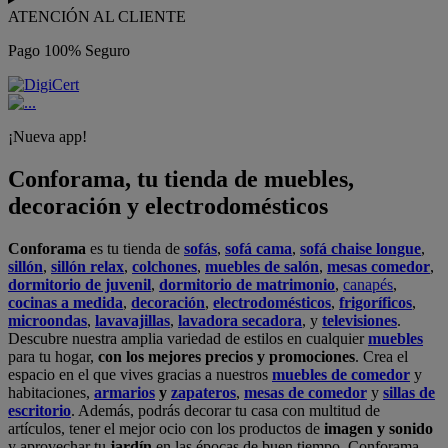
ATENCIÓN AL CLIENTE
Pago 100% Seguro
¡Nueva app!
Conforama, tu tienda de muebles,
decoración y electrodomésticos
Conforama
es tu tienda de
sofás
,
sofá cama
,
sofá chaise longue
,
sillón
,
sillón relax
,
colchones
,
muebles de salón
,
mesas comedor
,
dormitorio de juvenil
,
dormitorio de matrimonio
,
canapés
,
cocinas a medida
,
decoración
,
electrodomésticos
,
frigoríficos
,
microondas
,
lavavajillas
,
lavadora secadora
, y
televisiones
.
Descubre nuestra amplia variedad de estilos en cualquier
muebles
para tu hogar,
con los mejores precios y promociones
. Crea el
espacio en el que vives gracias a nuestros
muebles de comedor
y
habitaciones,
armarios
y
zapateros
,
mesas de comedor
y
sillas de
escritorio
. Además, podrás decorar tu casa con multitud de
artículos, tener el mejor ocio con los productos de
imagen y sonido
y aprovechar tu
jardín
en las épocas de buen tiempo. Conforama