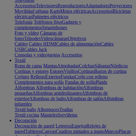
Televisión
Accesorios
Televisores
Reproductores
Adaptadores
Proyectores
Movilidad urbana
Karts
Motos eléctricas
Accesorios
Bicicletas
eléctricas
Patinetes eléctricos
Telefonía
Teléfonos fijos
Gadgets y
complementos
Smartphones
Foto y vídeo
Cámaras de
fotos
Trípodes
Videocámaras
Objetivos
Cables
Cables HDMI
Cables de alimentación
Cables
USB
Cables Jack
Consolas y videojuegos
Accesorios
Textil
Ropa de cama
Mantas
Almohadas
Colchas
Sábanas
Nórdicos
Cortinas y estores
Estores
Visillos
Cortinas
Barras de cortina
Cojines
Relleno
Exterior
Fundas
Cojín con relleno
Complementos para sofás
Fundas de sofás
Plaids
Alfombras
Alfombras de habitación
Alfombras
pequeñas
Alfombras antideslizantes
Alfombras de
exterior
Alfombras de baño
Alfombras de salón
Alfombras
infantiles
Textil baño
Albornoces
Toallas
Textil cocina
Manteles
Servilletas
Decoración
Decoración de pared
Letreros
Espejos
Relojes de
pared
Tableros
Canvas
Cuadros pintados a mano
Marcos
Placas