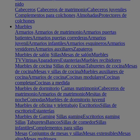
nido
Cabeceros
Cabeceros de matrimonio
Cabeceros juveniles
Complementos para colchones
Almohadas
Protectores de
colchones
Muebles
Armarios
Armarios de matrimonio
Armarios puertas
batientes
Armarios puertas correderas
Armarios
juvenil
Armarios infantiles
Armarios esquineros
Armarios
vestidores
Armarios auxiliares
Zapateros
Muebles de salón
Sillas
Mesas de salón
Muebles
TV
Vitrinas
Aparadores
Estanterias
Muebles recibidores
Muebles de cocina
Sillas de cocinas
Taburetes de cocina
Mesas
de cocina
Mesas y sillas de cocina
Muebles auxiliares de
cocina
Armarios de cocina
Cocinas modulares
Cocinas
completas
Cocinas a medida
Muebles de dormitorio
Camas matrimonio
Cabeceros de
matrimonio
Armarios de matrimonio
Mesitas de
noche
Comodas
Muebles de dormitorio juvenil
Muebles de oficina y teletrabajo
Escritorios
Sillas de
escritorio
Estanterías
Muebles de Gaming
Sillas gaming
Escritorios gaming
Sillas
Taburetes
Bancos
Sillas de comedor
Sillas
infantiles
Complementos para sillas
Mesas
Conjuntos de mesas y sillas
Mesas extensibles
Mesas
altas
Mesas multiusos