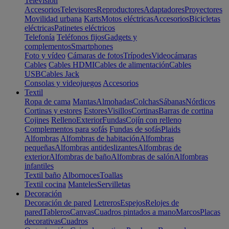
Televisión
Accesorios
Televisores
Reproductores
Adaptadores
Proyectores
Movilidad urbana
Karts
Motos eléctricas
Accesorios
Bicicletas
eléctricas
Patinetes eléctricos
Telefonía
Teléfonos fijos
Gadgets y
complementos
Smartphones
Foto y vídeo
Cámaras de fotos
Trípodes
Videocámaras
Cables
Cables HDMI
Cables de alimentación
Cables
USB
Cables Jack
Consolas y videojuegos
Accesorios
Textil
Ropa de cama
Mantas
Almohadas
Colchas
Sábanas
Nórdicos
Cortinas y estores
Estores
Visillos
Cortinas
Barras de cortina
Cojines
Relleno
Exterior
Fundas
Cojín con relleno
Complementos para sofás
Fundas de sofás
Plaids
Alfombras
Alfombras de habitación
Alfombras
pequeñas
Alfombras antideslizantes
Alfombras de
exterior
Alfombras de baño
Alfombras de salón
Alfombras
infantiles
Textil baño
Albornoces
Toallas
Textil cocina
Manteles
Servilletas
Decoración
Decoración de pared
Letreros
Espejos
Relojes de
pared
Tableros
Canvas
Cuadros pintados a mano
Marcos
Placas
decorativas
Cuadros