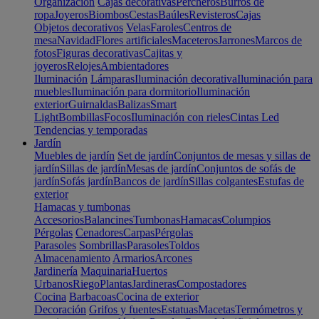
Organización
Cajas decorativas
Percheros
Burros de
ropa
Joyeros
Biombos
Cestas
Baúles
Revisteros
Cajas
Objetos decorativos
Velas
Faroles
Centros de
mesa
Navidad
Flores artificiales
Maceteros
Jarrones
Marcos de
fotos
Figuras decorativas
Cajitas y
joyeros
Relojes
Ambientadores
Iluminación
Lámparas
Iluminación decorativa
Iluminación para
muebles
Iluminación para dormitorio
Iluminación
exterior
Guirnaldas
Balizas
Smart
Light
Bombillas
Focos
Iluminación con rieles
Cintas Led
Tendencias y temporadas
Jardín
Muebles de jardín
Set de jardín
Conjuntos de mesas y sillas de
jardín
Sillas de jardín
Mesas de jardín
Conjuntos de sofás de
jardín
Sofás jardín
Bancos de jardín
Sillas colgantes
Estufas de
exterior
Hamacas y tumbonas
Accesorios
Balancines
Tumbonas
Hamacas
Columpios
Pérgolas
Cenadores
Carpas
Pérgolas
Parasoles
Sombrillas
Parasoles
Toldos
Almacenamiento
Armarios
Arcones
Jardinería
Maquinaria
Huertos
Urbanos
Riego
Plantas
Jardineras
Compostadores
Cocina
Barbacoas
Cocina de exterior
Decoración
Grifos y fuentes
Estatuas
Macetas
Termómetros y