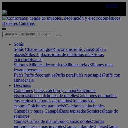
🔵Cambia tu electro con
-10% EXTRA
de descuento ☑️
AQUÍ
Baleares
Canarias
Sofás
Sofás
Chaise Longue
Rinconeras
Sofás cama
Sofás 2
plazas
Sofás 3 plazas
Sofás de piel
Sofás relax
Sofás
exterior
Divanes
Sillones
Sillones decorativos
Sillones relax
Sillones relax
levantapersonas
Puffs
Puffs decorativos
Puffs pera
Puffs reposapiés
Puffs con
almacenaje
Descanso
Colchones
Packs colchón y canapé
Colchones
viscoelásticos
Colchones de muelles
Colchones de muelles
ensacados
Colchones enrollados
Colchones de
espuma
Colchones para bebé
Colchones hinchables
Canapés y bases
Canapés
Base tapizadas
Somieres
Patas de
somieres
Camas
Camas de matrimonio
Camas dobles
Camas
individuales
Camas juveniles
Camas infantiles
Literas
Camas