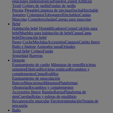
estaciones metereológicas
Paneles
Cesped Artificial
Textil
Cojines de jardín
Fundas de jardín
Piscina
Plegable
Limpieza de piscinas
Ducha
Hinchable
Juguetes
Columpios
Toboganes
Hinchables
Casitas
Mascotas
Comederos
Jaulas
Casetas para mascotas
Bebé
Habitación bebé
Humidificadores
Cestas
Colchón para
bebé
Muebles para habitación de bebé
Cunas
Cama
bebé
Decoración bebé
Paseo
Coche
Mochilas
Accesorios
Capazos
Carrito ligero
Baño e higiene
Aspirador nasal
Orinales
Textil bebé
Cojines
Funda
Seguridad
Barreras
Deporte
Equipamiento de cardio
Máquinas de remo
Bicicletas
spinning
Elípticas
Bicicletas estáticas
Recambios y
complementos
Cintas
Rodillos
Equipamiento de musculación
Bancos
Mancuernas
Máquinas
Plataformas
vibratorias
Recambios y complementos
Accesorios fitness
Bandas
Barras
Plataforma de
step
Cuerdas
Bolas y esferas de equilibrio
Recuperación muscular
Electroestimulación
Terapia de
percusión
Baño