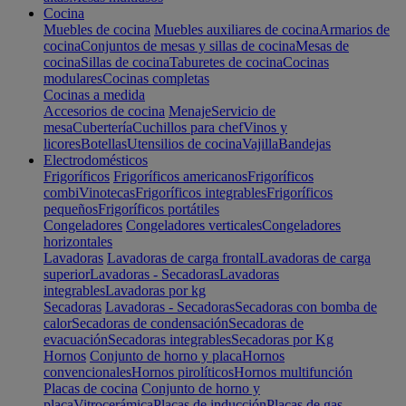
Cocina
Muebles de cocina
Muebles auxiliares de cocina
Armarios de
cocina
Conjuntos de mesas y sillas de cocina
Mesas de
cocina
Sillas de cocina
Taburetes de cocina
Cocinas
modulares
Cocinas completas
Cocinas a medida
Accesorios de cocina
Menaje
Servicio de
mesa
Cubertería
Cuchillos para chef
Vinos y
licores
Botellas
Utensilios de cocina
Vajilla
Bandejas
Electrodomésticos
Frigoríficos
Frigoríficos americanos
Frigoríficos
combi
Vinotecas
Frigoríficos integrables
Frigoríficos
pequeños
Frigoríficos portátiles
Congeladores
Congeladores verticales
Congeladores
horizontales
Lavadoras
Lavadoras de carga frontal
Lavadoras de carga
superior
Lavadoras - Secadoras
Lavadoras
integrables
Lavadoras por kg
Secadoras
Lavadoras - Secadoras
Secadoras con bomba de
calor
Secadoras de condensación
Secadoras de
evacuación
Secadoras integrables
Secadoras por Kg
Hornos
Conjunto de horno y placa
Hornos
convencionales
Hornos pirolíticos
Hornos multifunción
Placas de cocina
Conjunto de horno y
placa
Vitrocerámica
Placas de inducción
Placas de gas