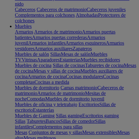
nido
Cabeceros
Cabeceros de matrimonio
Cabeceros juveniles
Complementos para colchones
Almohadas
Protectores de
colchones
Muebles
Armarios
Armarios de matrimonio
Armarios puertas
batientes
Armarios puertas correderas
Armarios
juvenil
Armarios infantiles
Armarios esquineros
Armarios
vestidores
Armarios auxiliares
Zapateros
Muebles de salón
Sillas
Mesas de salón
Muebles
TV
Vitrinas
Aparadores
Estanterias
Muebles recibidores
Muebles de cocina
Sillas de cocinas
Taburetes de cocina
Mesas
de cocina
Mesas y sillas de cocina
Muebles auxiliares de
cocina
Armarios de cocina
Cocinas modulares
Cocinas
completas
Cocinas a medida
Muebles de dormitorio
Camas matrimonio
Cabeceros de
matrimonio
Armarios de matrimonio
Mesitas de
noche
Comodas
Muebles de dormitorio juvenil
Muebles de oficina y teletrabajo
Escritorios
Sillas de
escritorio
Estanterías
Muebles de Gaming
Sillas gaming
Escritorios gaming
Sillas
Taburetes
Bancos
Sillas de comedor
Sillas
infantiles
Complementos para sillas
Mesas
Conjuntos de mesas y sillas
Mesas extensibles
Mesas
altas
Mesas multiusos