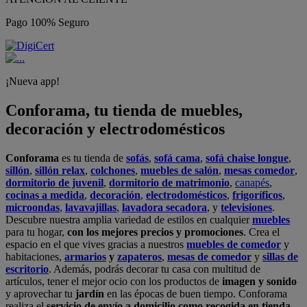
Pago 100% Seguro
¡Nueva app!
Conforama, tu tienda de muebles,
decoración y electrodomésticos
Conforama
es tu tienda de
sofás
,
sofá cama
,
sofá chaise longue
,
sillón
,
sillón relax
,
colchones
,
muebles de salón
,
mesas comedor
,
dormitorio de juvenil
,
dormitorio de matrimonio
,
canapés
,
cocinas a medida
,
decoración
,
electrodomésticos
,
frigoríficos
,
microondas
,
lavavajillas
,
lavadora secadora
, y
televisiones
.
Descubre nuestra amplia variedad de estilos en cualquier
muebles
para tu hogar,
con los mejores precios y promociones
. Crea el
espacio en el que vives gracias a nuestros
muebles de comedor
y
habitaciones,
armarios
y
zapateros
,
mesas de comedor
y
sillas de
escritorio
. Además, podrás decorar tu casa con multitud de
artículos, tener el mejor ocio con los productos de
imagen y sonido
y aprovechar tu
jardín
en las épocas de buen tiempo. Conforama
realiza el
servicio de envío a domicilio como recogida en tienda.