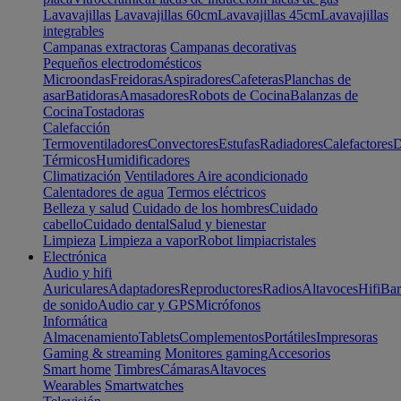
Lavavajillas
Lavavajillas 60cm
Lavavajillas 45cm
Lavavajillas
integrables
Campanas extractoras
Campanas decorativas
Pequeños electrodomésticos
Microondas
Freidoras
Aspiradores
Cafeteras
Planchas de
asar
Batidoras
Amasadores
Robots de Cocina
Balanzas de
Cocina
Tostadoras
Calefacción
Termoventiladores
Convectores
Estufas
Radiadores
Calefactores
D
Térmicos
Humidificadores
Climatización
Ventiladores
Aire acondicionado
Calentadores de agua
Termos eléctricos
Belleza y salud
Cuidado de los hombres
Cuidado
cabello
Cuidado dental
Salud y bienestar
Limpieza
Limpieza a vapor
Robot limpiacristales
Electrónica
Audio y hifi
Auriculares
Adaptadores
Reproductores
Radios
Altavoces
Hifi
Bar
de sonido
Audio car y GPS
Micrófonos
Informática
Almacenamiento
Tablets
Complementos
Portátiles
Impresoras
Gaming & streaming
Monitores gaming
Accesorios
Smart home
Timbres
Cámaras
Altavoces
Wearables
Smartwatches