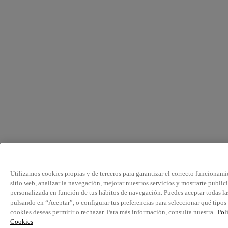
Utilizamos cookies propias y de terceros para garantizar el correcto funcionami
sitio web, analizar la navegación, mejorar nuestros servicios y mostrarte public
personalizada en función de tus hábitos de navegación. Puedes aceptar todas la
pulsando en “Aceptar”, o configurar tus preferencias para seleccionar qué tipos
cookies deseas permitir o rechazar. Para más información, consulta nuestra
Pol
Cookies