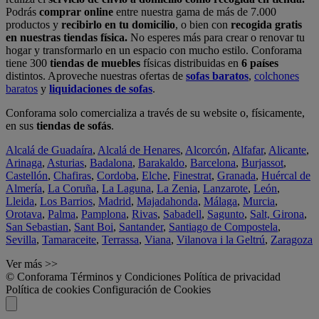
Podrás
comprar online
entre nuestra gama de más de 7.000
productos y
recibirlo en tu domicilio
, o bien con
recogida gratis
en nuestras tiendas física.
No esperes más para crear o renovar tu
hogar y transformarlo en un espacio con mucho estilo. Conforama
tiene 300
tiendas de muebles
físicas distribuidas en
6 países
distintos. Aproveche nuestras ofertas de
sofas baratos
,
colchones
baratos
y
liquidaciones de sofas
.
Conforama solo comercializa a través de su website o, físicamente,
en sus
tiendas de sofás
.
Alcalá de Guadaíra
,
Alcalá de Henares
,
Alcorcón
,
Alfafar
,
Alicante
,
Arinaga
,
Asturias
,
Badalona
,
Barakaldo
,
Barcelona
,
Burjassot
,
Castellón
,
Chafiras
,
Cordoba
,
Elche
,
Finestrat
,
Granada
,
Huércal de
Almería
,
La Coruña
,
La Laguna
,
La Zenia
,
Lanzarote
,
León
,
Lleida
,
Los Barrios
,
Madrid
,
Majadahonda
,
Málaga
,
Murcia
,
Orotava
,
Palma
,
Pamplona
,
Rivas
,
Sabadell
,
Sagunto
,
Salt, Girona
,
San Sebastian
,
Sant Boi
,
Santander
,
Santiago de Compostela
,
Sevilla
,
Tamaraceite
,
Terrassa
,
Viana
,
Vilanova i la Geltrú
,
Zaragoza
Ver más >>
© Conforama
Términos y Condiciones
Política de privacidad
Política de cookies
Configuración de Cookies