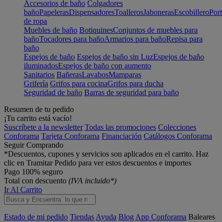
Accesorios de baño
Colgadores
baño
Papeleras
Dispensadores
Toalleros
Jaboneras
Escobillero
Port
de ropa
Muebles de baño
Botiquines
Conjuntos de muebles para
baño
Tocadores para baño
Armarios para baño
Repisa para
baño
Espejos de baño
Espejos de baño sin Luz
Espejos de baño
iluminados
Espejos de baño con aumento
Sanitarios
Bañeras
Lavabos
Mamparas
Grifería
Grifos para cocina
Grifos para ducha
Seguridad de baño
Barras de seguridad para baño
Resumen de tu pedido
¡Tu carrito está vacío!
Suscríbete a la newsletter
Todas las promociones
Colecciones
Conforama
Tarjeta Conforama
Financiación
Catálogos Conforama
Seguir Comprando
*Descuentos, cupones y servicios son aplicados en el carrito. Haz
clic en Tramitar Pedido para ver estos descuentos e importes
Pago 100% seguro
Total con descuento
(IVA incluido*)
Ir Al Carrito
Estado de mi pedido
Tiendas
Ayuda
Blog
App Conforama
Baleares