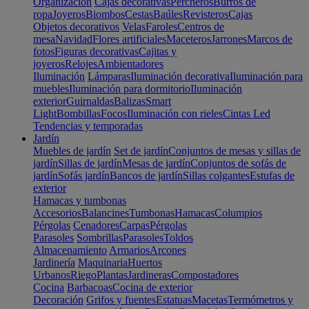
Organización
Cajas decorativas
Percheros
Burros de
ropa
Joyeros
Biombos
Cestas
Baúles
Revisteros
Cajas
Objetos decorativos
Velas
Faroles
Centros de
mesa
Navidad
Flores artificiales
Maceteros
Jarrones
Marcos de
fotos
Figuras decorativas
Cajitas y
joyeros
Relojes
Ambientadores
Iluminación
Lámparas
Iluminación decorativa
Iluminación para
muebles
Iluminación para dormitorio
Iluminación
exterior
Guirnaldas
Balizas
Smart
Light
Bombillas
Focos
Iluminación con rieles
Cintas Led
Tendencias y temporadas
Jardín
Muebles de jardín
Set de jardín
Conjuntos de mesas y sillas de
jardín
Sillas de jardín
Mesas de jardín
Conjuntos de sofás de
jardín
Sofás jardín
Bancos de jardín
Sillas colgantes
Estufas de
exterior
Hamacas y tumbonas
Accesorios
Balancines
Tumbonas
Hamacas
Columpios
Pérgolas
Cenadores
Carpas
Pérgolas
Parasoles
Sombrillas
Parasoles
Toldos
Almacenamiento
Armarios
Arcones
Jardinería
Maquinaria
Huertos
Urbanos
Riego
Plantas
Jardineras
Compostadores
Cocina
Barbacoas
Cocina de exterior
Decoración
Grifos y fuentes
Estatuas
Macetas
Termómetros y