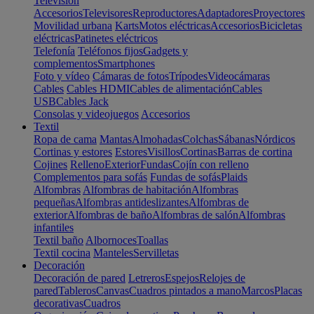
Televisión
Accesorios
Televisores
Reproductores
Adaptadores
Proyectores
Movilidad urbana
Karts
Motos eléctricas
Accesorios
Bicicletas
eléctricas
Patinetes eléctricos
Telefonía
Teléfonos fijos
Gadgets y
complementos
Smartphones
Foto y vídeo
Cámaras de fotos
Trípodes
Videocámaras
Cables
Cables HDMI
Cables de alimentación
Cables
USB
Cables Jack
Consolas y videojuegos
Accesorios
Textil
Ropa de cama
Mantas
Almohadas
Colchas
Sábanas
Nórdicos
Cortinas y estores
Estores
Visillos
Cortinas
Barras de cortina
Cojines
Relleno
Exterior
Fundas
Cojín con relleno
Complementos para sofás
Fundas de sofás
Plaids
Alfombras
Alfombras de habitación
Alfombras
pequeñas
Alfombras antideslizantes
Alfombras de
exterior
Alfombras de baño
Alfombras de salón
Alfombras
infantiles
Textil baño
Albornoces
Toallas
Textil cocina
Manteles
Servilletas
Decoración
Decoración de pared
Letreros
Espejos
Relojes de
pared
Tableros
Canvas
Cuadros pintados a mano
Marcos
Placas
decorativas
Cuadros