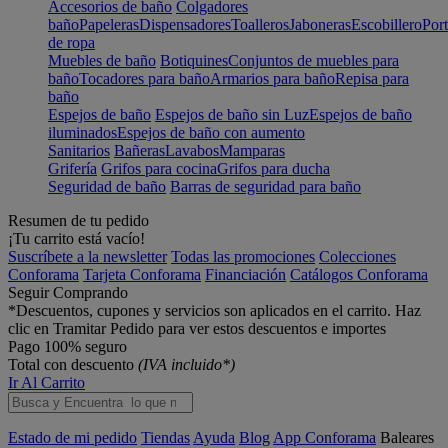
Accesorios de baño
Colgadores
baño
Papeleras
Dispensadores
Toalleros
Jaboneras
Escobillero
Port
de ropa
Muebles de baño
Botiquines
Conjuntos de muebles para
baño
Tocadores para baño
Armarios para baño
Repisa para
baño
Espejos de baño
Espejos de baño sin Luz
Espejos de baño
iluminados
Espejos de baño con aumento
Sanitarios
Bañeras
Lavabos
Mamparas
Grifería
Grifos para cocina
Grifos para ducha
Seguridad de baño
Barras de seguridad para baño
Resumen de tu pedido
¡Tu carrito está vacío!
Suscríbete a la newsletter
Todas las promociones
Colecciones
Conforama
Tarjeta Conforama
Financiación
Catálogos Conforama
Seguir Comprando
*Descuentos, cupones y servicios son aplicados en el carrito. Haz
clic en Tramitar Pedido para ver estos descuentos e importes
Pago 100% seguro
Total con descuento
(IVA incluido*)
Ir Al Carrito
Estado de mi pedido
Tiendas
Ayuda
Blog
App Conforama
Baleares