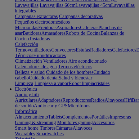
Lavavajillas
Lavavajillas 60cm
Lavavajillas 45cm
Lavavajillas
integrables
Campanas extractoras
Campanas decorativas
Pequeños electrodomésticos
Microondas
Freidoras
Aspiradores
Cafeteras
Planchas de
asar
Batidoras
Amasadores
Robots de Cocina
Balanzas de
Cocina
Tostadoras
Calefacción
Termoventiladores
Convectores
Estufas
Radiadores
Calefactores
D
Térmicos
Humidificadores
Climatización
Ventiladores
Aire acondicionado
Calentadores de agua
Termos eléctricos
Belleza y salud
Cuidado de los hombres
Cuidado
cabello
Cuidado dental
Salud y bienestar
Limpieza
Limpieza a vapor
Robot limpiacristales
Electrónica
Audio y hifi
Auriculares
Adaptadores
Reproductores
Radios
Altavoces
Hifi
Bar
de sonido
Audio car y GPS
Micrófonos
Informática
Almacenamiento
Tablets
Complementos
Portátiles
Impresoras
Gaming & streaming
Monitores gaming
Accesorios
Smart home
Timbres
Cámaras
Altavoces
Wearables
Smartwatches