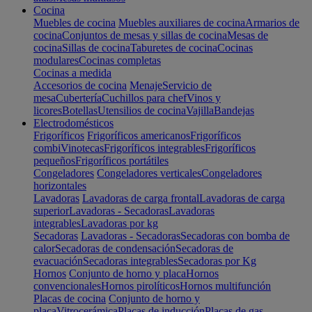
Cocina
Muebles de cocina
Muebles auxiliares de cocina
Armarios de
cocina
Conjuntos de mesas y sillas de cocina
Mesas de
cocina
Sillas de cocina
Taburetes de cocina
Cocinas
modulares
Cocinas completas
Cocinas a medida
Accesorios de cocina
Menaje
Servicio de
mesa
Cubertería
Cuchillos para chef
Vinos y
licores
Botellas
Utensilios de cocina
Vajilla
Bandejas
Electrodomésticos
Frigoríficos
Frigoríficos americanos
Frigoríficos
combi
Vinotecas
Frigoríficos integrables
Frigoríficos
pequeños
Frigoríficos portátiles
Congeladores
Congeladores verticales
Congeladores
horizontales
Lavadoras
Lavadoras de carga frontal
Lavadoras de carga
superior
Lavadoras - Secadoras
Lavadoras
integrables
Lavadoras por kg
Secadoras
Lavadoras - Secadoras
Secadoras con bomba de
calor
Secadoras de condensación
Secadoras de
evacuación
Secadoras integrables
Secadoras por Kg
Hornos
Conjunto de horno y placa
Hornos
convencionales
Hornos pirolíticos
Hornos multifunción
Placas de cocina
Conjunto de horno y
placa
Vitrocerámica
Placas de inducción
Placas de gas