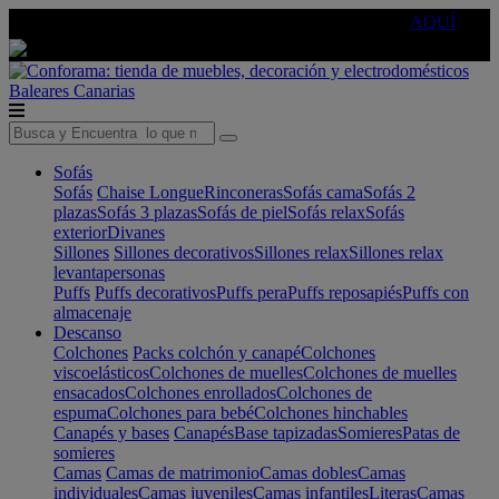
🔵Cambia tu electro con
-10% EXTRA
de descuento ☑️
AQUÍ
Baleares
Canarias
Sofás
Sofás
Chaise Longue
Rinconeras
Sofás cama
Sofás 2
plazas
Sofás 3 plazas
Sofás de piel
Sofás relax
Sofás
exterior
Divanes
Sillones
Sillones decorativos
Sillones relax
Sillones relax
levantapersonas
Puffs
Puffs decorativos
Puffs pera
Puffs reposapiés
Puffs con
almacenaje
Descanso
Colchones
Packs colchón y canapé
Colchones
viscoelásticos
Colchones de muelles
Colchones de muelles
ensacados
Colchones enrollados
Colchones de
espuma
Colchones para bebé
Colchones hinchables
Canapés y bases
Canapés
Base tapizadas
Somieres
Patas de
somieres
Camas
Camas de matrimonio
Camas dobles
Camas
individuales
Camas juveniles
Camas infantiles
Literas
Camas