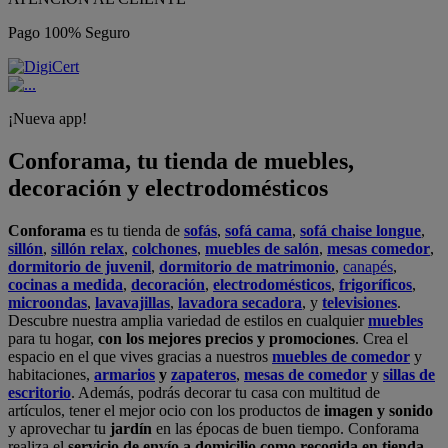
Pago 100% Seguro
¡Nueva app!
Conforama, tu tienda de muebles,
decoración y electrodomésticos
Conforama
es tu tienda de
sofás
,
sofá cama
,
sofá chaise longue
,
sillón
,
sillón relax
,
colchones
,
muebles de salón
,
mesas comedor
,
dormitorio de juvenil
,
dormitorio de matrimonio
,
canapés
,
cocinas a medida
,
decoración
,
electrodomésticos
,
frigoríficos
,
microondas
,
lavavajillas
,
lavadora secadora
, y
televisiones
.
Descubre nuestra amplia variedad de estilos en cualquier
muebles
para tu hogar,
con los mejores precios y promociones
. Crea el
espacio en el que vives gracias a nuestros
muebles de comedor
y
habitaciones,
armarios
y
zapateros
,
mesas de comedor
y
sillas de
escritorio
. Además, podrás decorar tu casa con multitud de
artículos, tener el mejor ocio con los productos de
imagen y sonido
y aprovechar tu
jardín
en las épocas de buen tiempo. Conforama
realiza el
servicio de envío a domicilio como recogida en tienda.