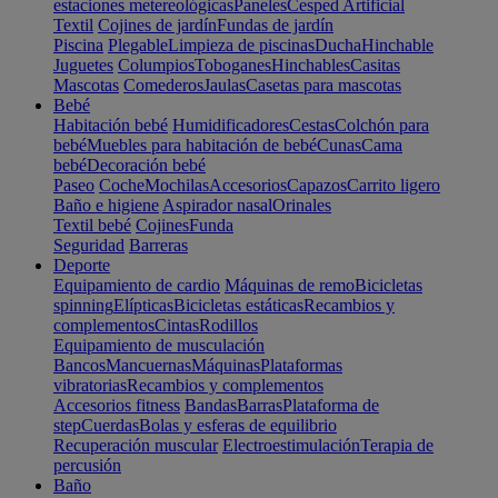
estaciones metereológicas
Paneles
Cesped Artificial
Textil
Cojines de jardín
Fundas de jardín
Piscina
Plegable
Limpieza de piscinas
Ducha
Hinchable
Juguetes
Columpios
Toboganes
Hinchables
Casitas
Mascotas
Comederos
Jaulas
Casetas para mascotas
Bebé
Habitación bebé
Humidificadores
Cestas
Colchón para
bebé
Muebles para habitación de bebé
Cunas
Cama
bebé
Decoración bebé
Paseo
Coche
Mochilas
Accesorios
Capazos
Carrito ligero
Baño e higiene
Aspirador nasal
Orinales
Textil bebé
Cojines
Funda
Seguridad
Barreras
Deporte
Equipamiento de cardio
Máquinas de remo
Bicicletas
spinning
Elípticas
Bicicletas estáticas
Recambios y
complementos
Cintas
Rodillos
Equipamiento de musculación
Bancos
Mancuernas
Máquinas
Plataformas
vibratorias
Recambios y complementos
Accesorios fitness
Bandas
Barras
Plataforma de
step
Cuerdas
Bolas y esferas de equilibrio
Recuperación muscular
Electroestimulación
Terapia de
percusión
Baño