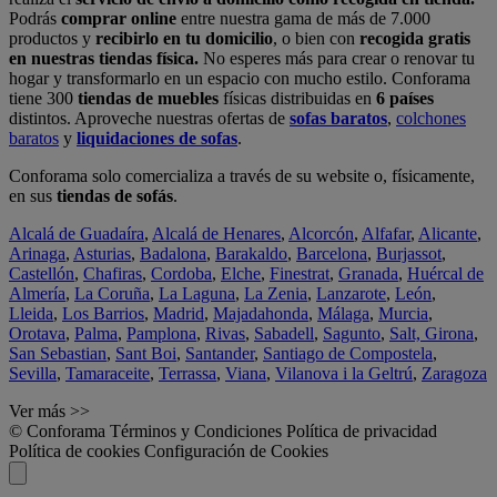
Podrás
comprar online
entre nuestra gama de más de 7.000
productos y
recibirlo en tu domicilio
, o bien con
recogida gratis
en nuestras tiendas física.
No esperes más para crear o renovar tu
hogar y transformarlo en un espacio con mucho estilo. Conforama
tiene 300
tiendas de muebles
físicas distribuidas en
6 países
distintos. Aproveche nuestras ofertas de
sofas baratos
,
colchones
baratos
y
liquidaciones de sofas
.
Conforama solo comercializa a través de su website o, físicamente,
en sus
tiendas de sofás
.
Alcalá de Guadaíra
,
Alcalá de Henares
,
Alcorcón
,
Alfafar
,
Alicante
,
Arinaga
,
Asturias
,
Badalona
,
Barakaldo
,
Barcelona
,
Burjassot
,
Castellón
,
Chafiras
,
Cordoba
,
Elche
,
Finestrat
,
Granada
,
Huércal de
Almería
,
La Coruña
,
La Laguna
,
La Zenia
,
Lanzarote
,
León
,
Lleida
,
Los Barrios
,
Madrid
,
Majadahonda
,
Málaga
,
Murcia
,
Orotava
,
Palma
,
Pamplona
,
Rivas
,
Sabadell
,
Sagunto
,
Salt, Girona
,
San Sebastian
,
Sant Boi
,
Santander
,
Santiago de Compostela
,
Sevilla
,
Tamaraceite
,
Terrassa
,
Viana
,
Vilanova i la Geltrú
,
Zaragoza
Ver más >>
© Conforama
Términos y Condiciones
Política de privacidad
Política de cookies
Configuración de Cookies