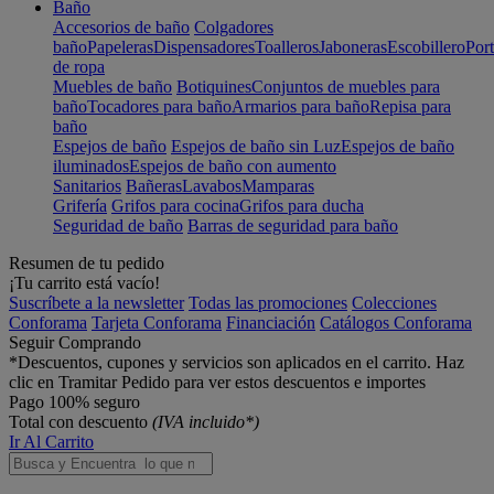
Baño
Accesorios de baño
Colgadores
baño
Papeleras
Dispensadores
Toalleros
Jaboneras
Escobillero
Port
de ropa
Muebles de baño
Botiquines
Conjuntos de muebles para
baño
Tocadores para baño
Armarios para baño
Repisa para
baño
Espejos de baño
Espejos de baño sin Luz
Espejos de baño
iluminados
Espejos de baño con aumento
Sanitarios
Bañeras
Lavabos
Mamparas
Grifería
Grifos para cocina
Grifos para ducha
Seguridad de baño
Barras de seguridad para baño
Resumen de tu pedido
¡Tu carrito está vacío!
Suscríbete a la newsletter
Todas las promociones
Colecciones
Conforama
Tarjeta Conforama
Financiación
Catálogos Conforama
Seguir Comprando
*Descuentos, cupones y servicios son aplicados en el carrito. Haz
clic en Tramitar Pedido para ver estos descuentos e importes
Pago 100% seguro
Total con descuento
(IVA incluido*)
Ir Al Carrito