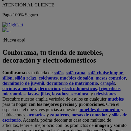
ATENCIÓN AL CLIENTE
Pago 100% Seguro
¡Nueva app!
Conforama, tu tienda de muebles,
decoración y electrodomésticos
Conforama
es tu tienda de
sofás
,
sofá cama
,
sofá chaise longue
,
sillón
,
sillón relax
,
colchones
,
muebles de salón
,
mesas comedor
,
dormitorio de juvenil
,
dormitorio de matrimonio
,
canapés
,
cocinas a medida
,
decoración
,
electrodomésticos
,
frigoríficos
,
microondas
,
lavavajillas
,
lavadora secadora
, y
televisiones
.
Descubre nuestra amplia variedad de estilos en cualquier
muebles
para tu hogar,
con los mejores precios y promociones
. Crea el
espacio en el que vives gracias a nuestros
muebles de comedor
y
habitaciones,
armarios
y
zapateros
,
mesas de comedor
y
sillas de
escritorio
. Además, podrás decorar tu casa con multitud de
artículos, tener el mejor ocio con los productos de
imagen y sonido
y aprovechar tu
jardín
en las épocas de buen tiempo. Conforama