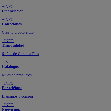
+INFO
Financiación
+INFO
Colecciones
Crea tu propio estilo
+INFO
Tranquilidad
6 años de Garantía Plus
+INFO
Catálogos
Miles de productos
+INFO
Por teléfono
Llámanos y compra
+INFO
Nueva app