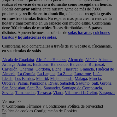
realiza el
servicio de envío a domicilio como recogida en tienda.
Podrás
comprar online
entre nuestra gama de más de 7.000
productos y
recibirlo en tu domicilio
, o bien con
recogida gratis
en nuestras tiendas física.
No esperes más para crear o renovar tu
hogar y transformarlo en un espacio con mucho estilo. Conforama
tiene 300
tiendas de muebles
físicas distribuidas en
6 países
distintos. Aproveche nuestras ofertas de
sofas baratos
,
colchones
baratos
y
liquidaciones de sofas
.
Conforama solo comercializa a través de su website o, físicamente,
en sus
tiendas de sofás
.
Alcalá de Guadaíra
,
Alcalá de Henares
,
Alcorcón
,
Alfafar
,
Alicante
,
Arinaga
,
Asturias
,
Badalona
,
Barakaldo
,
Barcelona
,
Burjassot
,
Castellón
,
Chafiras
,
Cordoba
,
Elche
,
Finestrat
,
Granada
,
Huércal de
Almería
,
La Coruña
,
La Laguna
,
La Zenia
,
Lanzarote
,
León
,
Lleida
,
Los Barrios
,
Madrid
,
Majadahonda
,
Málaga
,
Murcia
,
Orotava
,
Palma
,
Pamplona
,
Rivas
,
Sabadell
,
Sagunto
,
Salt, Girona
,
San Sebastian
,
Sant Boi
,
Santander
,
Santiago de Compostela
,
Sevilla
,
Tamaraceite
,
Terrassa
,
Viana
,
Vilanova i la Geltrú
,
Zaragoza
Ver más >>
© Conforama
Términos y Condiciones
Política de privacidad
Política de cookies
Configuración de Cookies