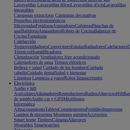
Lavavajillas
Lavavajillas 60cm
Lavavajillas 45cm
Lavavajillas
integrables
Campanas extractoras
Campanas decorativas
Pequeños electrodomésticos
Microondas
Freidoras
Aspiradores
Cafeteras
Planchas de
asar
Batidoras
Amasadores
Robots de Cocina
Balanzas de
Cocina
Tostadoras
Calefacción
Termoventiladores
Convectores
Estufas
Radiadores
Calefactores
D
Térmicos
Humidificadores
Climatización
Ventiladores
Aire acondicionado
Calentadores de agua
Termos eléctricos
Belleza y salud
Cuidado de los hombres
Cuidado
cabello
Cuidado dental
Salud y bienestar
Limpieza
Limpieza a vapor
Robot limpiacristales
Electrónica
Audio y hifi
Auriculares
Adaptadores
Reproductores
Radios
Altavoces
Hifi
Bar
de sonido
Audio car y GPS
Micrófonos
Informática
Almacenamiento
Tablets
Complementos
Portátiles
Impresoras
Gaming & streaming
Monitores gaming
Accesorios
Smart home
Timbres
Cámaras
Altavoces
Wearables
Smartwatches