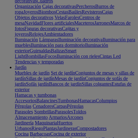
decorativas
Cuadros
Organización
Cajas decorativas
Percheros
Burros de
ropa
Joyeros
Biombos
Cestas
Baúles
Revisteros
Cajas
Objetos decorativos
Velas
Faroles
Centros de
mesa
Navidad
Flores artificiales
Maceteros
Jarrones
Marcos de
fotos
Figuras decorativas
Cajitas y
joyeros
Relojes
Ambientadores
Iluminación
Lámparas
Iluminación decorativa
Iluminación para
muebles
Iluminación para dormitorio
Iluminación
exterior
Guirnaldas
Balizas
Smart
Light
Bombillas
Focos
Iluminación con rieles
Cintas Led
Tendencias y temporadas
Jardín
Muebles de jardín
Set de jardín
Conjuntos de mesas y sillas de
jardín
Sillas de jardín
Mesas de jardín
Conjuntos de sofás de
jardín
Sofás jardín
Bancos de jardín
Sillas colgantes
Estufas de
exterior
Hamacas y tumbonas
Accesorios
Balancines
Tumbonas
Hamacas
Columpios
Pérgolas
Cenadores
Carpas
Pérgolas
Parasoles
Sombrillas
Parasoles
Toldos
Almacenamiento
Armarios
Arcones
Jardinería
Maquinaria
Huertos
Urbanos
Riego
Plantas
Jardineras
Compostadores
Cocina
Barbacoas
Cocina de exterior