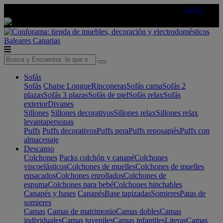
🔵Cambia tu electro con
-10% EXTRA
de descuento ☑️
AQUÍ
Baleares
Canarias
Sofás
Sofás
Chaise Longue
Rinconeras
Sofás cama
Sofás 2
plazas
Sofás 3 plazas
Sofás de piel
Sofás relax
Sofás
exterior
Divanes
Sillones
Sillones decorativos
Sillones relax
Sillones relax
levantapersonas
Puffs
Puffs decorativos
Puffs pera
Puffs reposapiés
Puffs con
almacenaje
Descanso
Colchones
Packs colchón y canapé
Colchones
viscoelásticos
Colchones de muelles
Colchones de muelles
ensacados
Colchones enrollados
Colchones de
espuma
Colchones para bebé
Colchones hinchables
Canapés y bases
Canapés
Base tapizadas
Somieres
Patas de
somieres
Camas
Camas de matrimonio
Camas dobles
Camas
individuales
Camas juveniles
Camas infantiles
Literas
Camas