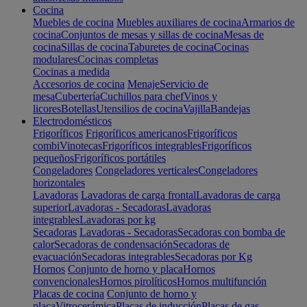
Cocina
Muebles de cocina
Muebles auxiliares de cocina
Armarios de
cocina
Conjuntos de mesas y sillas de cocina
Mesas de
cocina
Sillas de cocina
Taburetes de cocina
Cocinas
modulares
Cocinas completas
Cocinas a medida
Accesorios de cocina
Menaje
Servicio de
mesa
Cubertería
Cuchillos para chef
Vinos y
licores
Botellas
Utensilios de cocina
Vajilla
Bandejas
Electrodomésticos
Frigoríficos
Frigoríficos americanos
Frigoríficos
combi
Vinotecas
Frigoríficos integrables
Frigoríficos
pequeños
Frigoríficos portátiles
Congeladores
Congeladores verticales
Congeladores
horizontales
Lavadoras
Lavadoras de carga frontal
Lavadoras de carga
superior
Lavadoras - Secadoras
Lavadoras
integrables
Lavadoras por kg
Secadoras
Lavadoras - Secadoras
Secadoras con bomba de
calor
Secadoras de condensación
Secadoras de
evacuación
Secadoras integrables
Secadoras por Kg
Hornos
Conjunto de horno y placa
Hornos
convencionales
Hornos pirolíticos
Hornos multifunción
Placas de cocina
Conjunto de horno y
placa
Vitrocerámica
Placas de inducción
Placas de gas