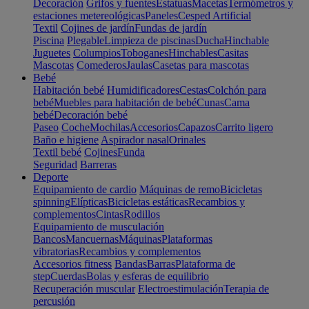
Decoración
Grifos y fuentes
Estatuas
Macetas
Termómetros y
estaciones metereológicas
Paneles
Cesped Artificial
Textil
Cojines de jardín
Fundas de jardín
Piscina
Plegable
Limpieza de piscinas
Ducha
Hinchable
Juguetes
Columpios
Toboganes
Hinchables
Casitas
Mascotas
Comederos
Jaulas
Casetas para mascotas
Bebé
Habitación bebé
Humidificadores
Cestas
Colchón para
bebé
Muebles para habitación de bebé
Cunas
Cama
bebé
Decoración bebé
Paseo
Coche
Mochilas
Accesorios
Capazos
Carrito ligero
Baño e higiene
Aspirador nasal
Orinales
Textil bebé
Cojines
Funda
Seguridad
Barreras
Deporte
Equipamiento de cardio
Máquinas de remo
Bicicletas
spinning
Elípticas
Bicicletas estáticas
Recambios y
complementos
Cintas
Rodillos
Equipamiento de musculación
Bancos
Mancuernas
Máquinas
Plataformas
vibratorias
Recambios y complementos
Accesorios fitness
Bandas
Barras
Plataforma de
step
Cuerdas
Bolas y esferas de equilibrio
Recuperación muscular
Electroestimulación
Terapia de
percusión