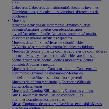
nido
Cabeceros
Cabeceros de matrimonio
Cabeceros juveniles
Complementos para colchones
Almohadas
Protectores de
colchones
Muebles
Armarios
Armarios de matrimonio
Armarios puertas
batientes
Armarios puertas correderas
Armarios
juvenil
Armarios infantiles
Armarios esquineros
Armarios
vestidores
Armarios auxiliares
Zapateros
Muebles de salón
Sillas
Mesas de salón
Muebles
TV
Vitrinas
Aparadores
Estanterias
Muebles recibidores
Muebles de cocina
Sillas de cocinas
Taburetes de cocina
Mesas
de cocina
Mesas y sillas de cocina
Muebles auxiliares de
cocina
Armarios de cocina
Cocinas modulares
Cocinas
completas
Cocinas a medida
Muebles de dormitorio
Camas matrimonio
Cabeceros de
matrimonio
Armarios de matrimonio
Mesitas de
noche
Comodas
Muebles de dormitorio juvenil
Muebles de oficina y teletrabajo
Escritorios
Sillas de
escritorio
Estanterías
Muebles de Gaming
Sillas gaming
Escritorios gaming
Sillas
Taburetes
Bancos
Sillas de comedor
Sillas
infantiles
Complementos para sillas
Mesas
Conjuntos de mesas y sillas
Mesas extensibles
Mesas
altas
Mesas multiusos