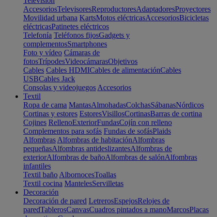
Televisión
Accesorios
Televisores
Reproductores
Adaptadores
Proyectores
Movilidad urbana
Karts
Motos eléctricas
Accesorios
Bicicletas
eléctricas
Patinetes eléctricos
Telefonía
Teléfonos fijos
Gadgets y
complementos
Smartphones
Foto y vídeo
Cámaras de
fotos
Trípodes
Videocámaras
Objetivos
Cables
Cables HDMI
Cables de alimentación
Cables
USB
Cables Jack
Consolas y videojuegos
Accesorios
Textil
Ropa de cama
Mantas
Almohadas
Colchas
Sábanas
Nórdicos
Cortinas y estores
Estores
Visillos
Cortinas
Barras de cortina
Cojines
Relleno
Exterior
Fundas
Cojín con relleno
Complementos para sofás
Fundas de sofás
Plaids
Alfombras
Alfombras de habitación
Alfombras
pequeñas
Alfombras antideslizantes
Alfombras de
exterior
Alfombras de baño
Alfombras de salón
Alfombras
infantiles
Textil baño
Albornoces
Toallas
Textil cocina
Manteles
Servilletas
Decoración
Decoración de pared
Letreros
Espejos
Relojes de
pared
Tableros
Canvas
Cuadros pintados a mano
Marcos
Placas