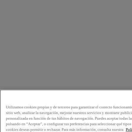
Utilizamos cookies propias y de terceros para garantizar el correcto funcionami
sitio web, analizar la navegación, mejorar nuestros servicios y mostrarte public
personalizada en función de tus hábitos de navegación. Puedes aceptar todas la
pulsando en “Aceptar”, o configurar tus preferencias para seleccionar qué tipos
cookies deseas permitir o rechazar. Para más información, consulta nuestra
Pol