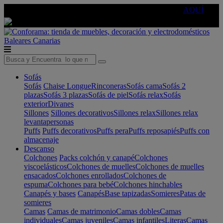
🔵Cambia tu electro con
-10% EXTRA
de descuento ☑️
AQUÍ
Baleares
Canarias
Sofás
Sofás
Chaise Longue
Rinconeras
Sofás cama
Sofás 2
plazas
Sofás 3 plazas
Sofás de piel
Sofás relax
Sofás
exterior
Divanes
Sillones
Sillones decorativos
Sillones relax
Sillones relax
levantapersonas
Puffs
Puffs decorativos
Puffs pera
Puffs reposapiés
Puffs con
almacenaje
Descanso
Colchones
Packs colchón y canapé
Colchones
viscoelásticos
Colchones de muelles
Colchones de muelles
ensacados
Colchones enrollados
Colchones de
espuma
Colchones para bebé
Colchones hinchables
Canapés y bases
Canapés
Base tapizadas
Somieres
Patas de
somieres
Camas
Camas de matrimonio
Camas dobles
Camas
individuales
Camas juveniles
Camas infantiles
Literas
Camas