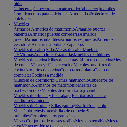
nido
Cabeceros
Cabeceros de matrimonio
Cabeceros juveniles
Complementos para colchones
Almohadas
Protectores de
colchones
Muebles
Armarios
Armarios de matrimonio
Armarios puertas
batientes
Armarios puertas correderas
Armarios
juvenil
Armarios infantiles
Armarios esquineros
Armarios
vestidores
Armarios auxiliares
Zapateros
Muebles de salón
Sillas
Mesas de salón
Muebles
TV
Vitrinas
Aparadores
Estanterias
Muebles recibidores
Muebles de cocina
Sillas de cocinas
Taburetes de cocina
Mesas
de cocina
Mesas y sillas de cocina
Muebles auxiliares de
cocina
Armarios de cocina
Cocinas modulares
Cocinas
completas
Cocinas a medida
Muebles de dormitorio
Camas matrimonio
Cabeceros de
matrimonio
Armarios de matrimonio
Mesitas de
noche
Comodas
Muebles de dormitorio juvenil
Muebles de oficina y teletrabajo
Escritorios
Sillas de
escritorio
Estanterías
Muebles de Gaming
Sillas gaming
Escritorios gaming
Sillas
Taburetes
Bancos
Sillas de comedor
Sillas
infantiles
Complementos para sillas
Mesas
Conjuntos de mesas y sillas
Mesas extensibles
Mesas
altas
Mesas multiusos