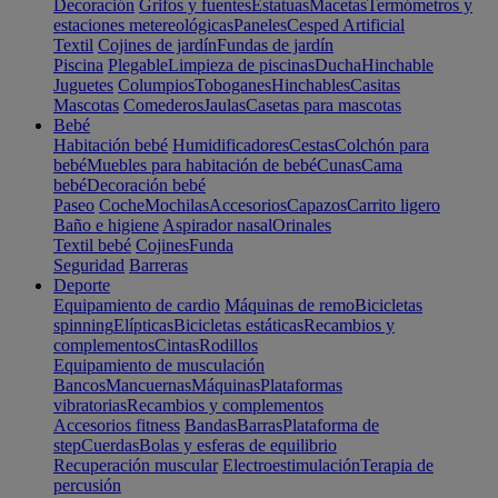
Decoración
Grifos y fuentes
Estatuas
Macetas
Termómetros y
estaciones metereológicas
Paneles
Cesped Artificial
Textil
Cojines de jardín
Fundas de jardín
Piscina
Plegable
Limpieza de piscinas
Ducha
Hinchable
Juguetes
Columpios
Toboganes
Hinchables
Casitas
Mascotas
Comederos
Jaulas
Casetas para mascotas
Bebé
Habitación bebé
Humidificadores
Cestas
Colchón para
bebé
Muebles para habitación de bebé
Cunas
Cama
bebé
Decoración bebé
Paseo
Coche
Mochilas
Accesorios
Capazos
Carrito ligero
Baño e higiene
Aspirador nasal
Orinales
Textil bebé
Cojines
Funda
Seguridad
Barreras
Deporte
Equipamiento de cardio
Máquinas de remo
Bicicletas
spinning
Elípticas
Bicicletas estáticas
Recambios y
complementos
Cintas
Rodillos
Equipamiento de musculación
Bancos
Mancuernas
Máquinas
Plataformas
vibratorias
Recambios y complementos
Accesorios fitness
Bandas
Barras
Plataforma de
step
Cuerdas
Bolas y esferas de equilibrio
Recuperación muscular
Electroestimulación
Terapia de
percusión