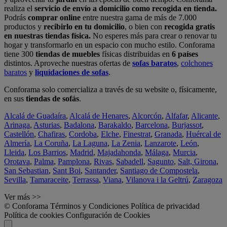
realiza el
servicio de envío a domicilio como recogida en tienda.
Podrás
comprar online
entre nuestra gama de más de 7.000
productos y
recibirlo en tu domicilio
, o bien con
recogida gratis
en nuestras tiendas física.
No esperes más para crear o renovar tu
hogar y transformarlo en un espacio con mucho estilo. Conforama
tiene 300
tiendas de muebles
físicas distribuidas en
6 países
distintos. Aproveche nuestras ofertas de
sofas baratos
,
colchones
baratos
y
liquidaciones de sofas
.
Conforama solo comercializa a través de su website o, físicamente,
en sus
tiendas de sofás
.
Alcalá de Guadaíra
,
Alcalá de Henares
,
Alcorcón
,
Alfafar
,
Alicante
,
Arinaga
,
Asturias
,
Badalona
,
Barakaldo
,
Barcelona
,
Burjassot
,
Castellón
,
Chafiras
,
Cordoba
,
Elche
,
Finestrat
,
Granada
,
Huércal de
Almería
,
La Coruña
,
La Laguna
,
La Zenia
,
Lanzarote
,
León
,
Lleida
,
Los Barrios
,
Madrid
,
Majadahonda
,
Málaga
,
Murcia
,
Orotava
,
Palma
,
Pamplona
,
Rivas
,
Sabadell
,
Sagunto
,
Salt, Girona
,
San Sebastian
,
Sant Boi
,
Santander
,
Santiago de Compostela
,
Sevilla
,
Tamaraceite
,
Terrassa
,
Viana
,
Vilanova i la Geltrú
,
Zaragoza
Ver más >>
© Conforama
Términos y Condiciones
Política de privacidad
Política de cookies
Configuración de Cookies