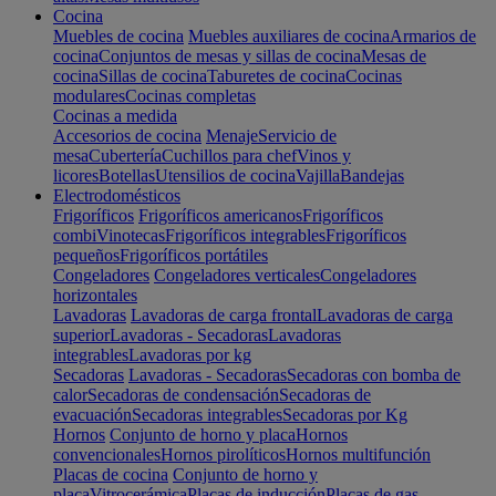
Cocina
Muebles de cocina
Muebles auxiliares de cocina
Armarios de
cocina
Conjuntos de mesas y sillas de cocina
Mesas de
cocina
Sillas de cocina
Taburetes de cocina
Cocinas
modulares
Cocinas completas
Cocinas a medida
Accesorios de cocina
Menaje
Servicio de
mesa
Cubertería
Cuchillos para chef
Vinos y
licores
Botellas
Utensilios de cocina
Vajilla
Bandejas
Electrodomésticos
Frigoríficos
Frigoríficos americanos
Frigoríficos
combi
Vinotecas
Frigoríficos integrables
Frigoríficos
pequeños
Frigoríficos portátiles
Congeladores
Congeladores verticales
Congeladores
horizontales
Lavadoras
Lavadoras de carga frontal
Lavadoras de carga
superior
Lavadoras - Secadoras
Lavadoras
integrables
Lavadoras por kg
Secadoras
Lavadoras - Secadoras
Secadoras con bomba de
calor
Secadoras de condensación
Secadoras de
evacuación
Secadoras integrables
Secadoras por Kg
Hornos
Conjunto de horno y placa
Hornos
convencionales
Hornos pirolíticos
Hornos multifunción
Placas de cocina
Conjunto de horno y
placa
Vitrocerámica
Placas de inducción
Placas de gas