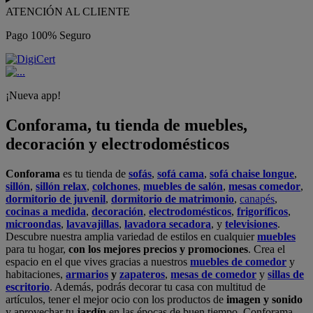
ATENCIÓN AL CLIENTE
Pago 100% Seguro
¡Nueva app!
Conforama, tu tienda de muebles,
decoración y electrodomésticos
Conforama
es tu tienda de
sofás
,
sofá cama
,
sofá chaise longue
,
sillón
,
sillón relax
,
colchones
,
muebles de salón
,
mesas comedor
,
dormitorio de juvenil
,
dormitorio de matrimonio
,
canapés
,
cocinas a medida
,
decoración
,
electrodomésticos
,
frigoríficos
,
microondas
,
lavavajillas
,
lavadora secadora
, y
televisiones
.
Descubre nuestra amplia variedad de estilos en cualquier
muebles
para tu hogar,
con los mejores precios y promociones
. Crea el
espacio en el que vives gracias a nuestros
muebles de comedor
y
habitaciones,
armarios
y
zapateros
,
mesas de comedor
y
sillas de
escritorio
. Además, podrás decorar tu casa con multitud de
artículos, tener el mejor ocio con los productos de
imagen y sonido
y aprovechar tu
jardín
en las épocas de buen tiempo. Conforama