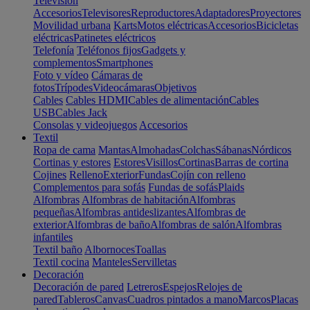
Televisión
Accesorios
Televisores
Reproductores
Adaptadores
Proyectores
Movilidad urbana
Karts
Motos eléctricas
Accesorios
Bicicletas
eléctricas
Patinetes eléctricos
Telefonía
Teléfonos fijos
Gadgets y
complementos
Smartphones
Foto y vídeo
Cámaras de
fotos
Trípodes
Videocámaras
Objetivos
Cables
Cables HDMI
Cables de alimentación
Cables
USB
Cables Jack
Consolas y videojuegos
Accesorios
Textil
Ropa de cama
Mantas
Almohadas
Colchas
Sábanas
Nórdicos
Cortinas y estores
Estores
Visillos
Cortinas
Barras de cortina
Cojines
Relleno
Exterior
Fundas
Cojín con relleno
Complementos para sofás
Fundas de sofás
Plaids
Alfombras
Alfombras de habitación
Alfombras
pequeñas
Alfombras antideslizantes
Alfombras de
exterior
Alfombras de baño
Alfombras de salón
Alfombras
infantiles
Textil baño
Albornoces
Toallas
Textil cocina
Manteles
Servilletas
Decoración
Decoración de pared
Letreros
Espejos
Relojes de
pared
Tableros
Canvas
Cuadros pintados a mano
Marcos
Placas