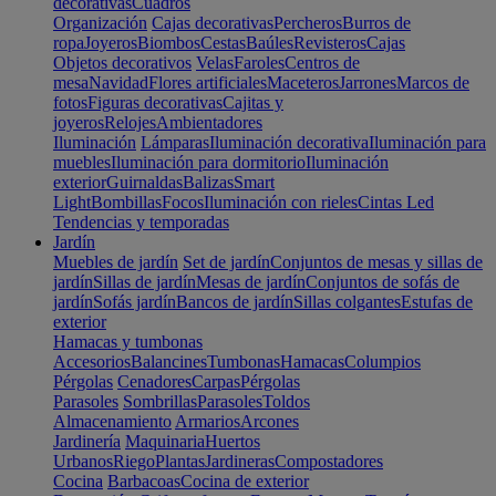
decorativas
Cuadros
Organización
Cajas decorativas
Percheros
Burros de
ropa
Joyeros
Biombos
Cestas
Baúles
Revisteros
Cajas
Objetos decorativos
Velas
Faroles
Centros de
mesa
Navidad
Flores artificiales
Maceteros
Jarrones
Marcos de
fotos
Figuras decorativas
Cajitas y
joyeros
Relojes
Ambientadores
Iluminación
Lámparas
Iluminación decorativa
Iluminación para
muebles
Iluminación para dormitorio
Iluminación
exterior
Guirnaldas
Balizas
Smart
Light
Bombillas
Focos
Iluminación con rieles
Cintas Led
Tendencias y temporadas
Jardín
Muebles de jardín
Set de jardín
Conjuntos de mesas y sillas de
jardín
Sillas de jardín
Mesas de jardín
Conjuntos de sofás de
jardín
Sofás jardín
Bancos de jardín
Sillas colgantes
Estufas de
exterior
Hamacas y tumbonas
Accesorios
Balancines
Tumbonas
Hamacas
Columpios
Pérgolas
Cenadores
Carpas
Pérgolas
Parasoles
Sombrillas
Parasoles
Toldos
Almacenamiento
Armarios
Arcones
Jardinería
Maquinaria
Huertos
Urbanos
Riego
Plantas
Jardineras
Compostadores
Cocina
Barbacoas
Cocina de exterior