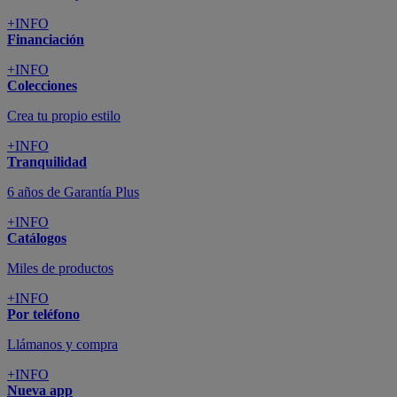
+INFO
Financiación
+INFO
Colecciones
Crea tu propio estilo
+INFO
Tranquilidad
6 años de Garantía Plus
+INFO
Catálogos
Miles de productos
+INFO
Por teléfono
Llámanos y compra
+INFO
Nueva app