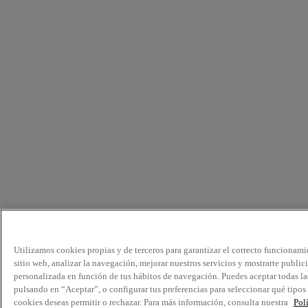
Utilizamos cookies propias y de terceros para garantizar el correcto funcionami
sitio web, analizar la navegación, mejorar nuestros servicios y mostrarte public
personalizada en función de tus hábitos de navegación. Puedes aceptar todas la
pulsando en “Aceptar”, o configurar tus preferencias para seleccionar qué tipos
cookies deseas permitir o rechazar. Para más información, consulta nuestra
Pol