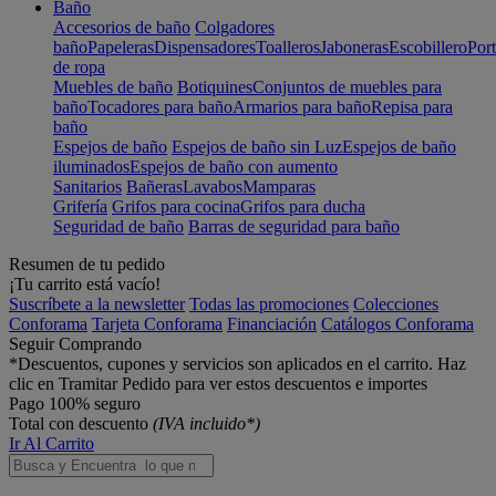
Baño
Accesorios de baño
Colgadores
baño
Papeleras
Dispensadores
Toalleros
Jaboneras
Escobillero
Port
de ropa
Muebles de baño
Botiquines
Conjuntos de muebles para
baño
Tocadores para baño
Armarios para baño
Repisa para
baño
Espejos de baño
Espejos de baño sin Luz
Espejos de baño
iluminados
Espejos de baño con aumento
Sanitarios
Bañeras
Lavabos
Mamparas
Grifería
Grifos para cocina
Grifos para ducha
Seguridad de baño
Barras de seguridad para baño
Resumen de tu pedido
¡Tu carrito está vacío!
Suscríbete a la newsletter
Todas las promociones
Colecciones
Conforama
Tarjeta Conforama
Financiación
Catálogos Conforama
Seguir Comprando
*Descuentos, cupones y servicios son aplicados en el carrito. Haz
clic en Tramitar Pedido para ver estos descuentos e importes
Pago 100% seguro
Total con descuento
(IVA incluido*)
Ir Al Carrito