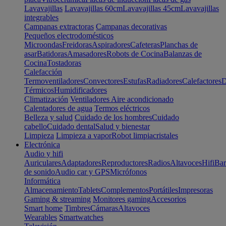
Lavavajillas
Lavavajillas 60cm
Lavavajillas 45cm
Lavavajillas
integrables
Campanas extractoras
Campanas decorativas
Pequeños electrodomésticos
Microondas
Freidoras
Aspiradores
Cafeteras
Planchas de
asar
Batidoras
Amasadores
Robots de Cocina
Balanzas de
Cocina
Tostadoras
Calefacción
Termoventiladores
Convectores
Estufas
Radiadores
Calefactores
D
Térmicos
Humidificadores
Climatización
Ventiladores
Aire acondicionado
Calentadores de agua
Termos eléctricos
Belleza y salud
Cuidado de los hombres
Cuidado
cabello
Cuidado dental
Salud y bienestar
Limpieza
Limpieza a vapor
Robot limpiacristales
Electrónica
Audio y hifi
Auriculares
Adaptadores
Reproductores
Radios
Altavoces
Hifi
Bar
de sonido
Audio car y GPS
Micrófonos
Informática
Almacenamiento
Tablets
Complementos
Portátiles
Impresoras
Gaming & streaming
Monitores gaming
Accesorios
Smart home
Timbres
Cámaras
Altavoces
Wearables
Smartwatches