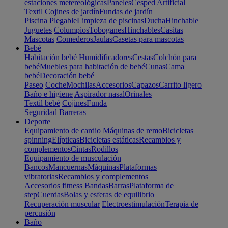
estaciones metereológicas
Paneles
Cesped Artificial
Textil
Cojines de jardín
Fundas de jardín
Piscina
Plegable
Limpieza de piscinas
Ducha
Hinchable
Juguetes
Columpios
Toboganes
Hinchables
Casitas
Mascotas
Comederos
Jaulas
Casetas para mascotas
Bebé
Habitación bebé
Humidificadores
Cestas
Colchón para
bebé
Muebles para habitación de bebé
Cunas
Cama
bebé
Decoración bebé
Paseo
Coche
Mochilas
Accesorios
Capazos
Carrito ligero
Baño e higiene
Aspirador nasal
Orinales
Textil bebé
Cojines
Funda
Seguridad
Barreras
Deporte
Equipamiento de cardio
Máquinas de remo
Bicicletas
spinning
Elípticas
Bicicletas estáticas
Recambios y
complementos
Cintas
Rodillos
Equipamiento de musculación
Bancos
Mancuernas
Máquinas
Plataformas
vibratorias
Recambios y complementos
Accesorios fitness
Bandas
Barras
Plataforma de
step
Cuerdas
Bolas y esferas de equilibrio
Recuperación muscular
Electroestimulación
Terapia de
percusión
Baño