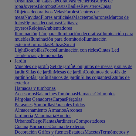
Organización
Cajas decorativas
Percheros
Burros de
ropa
Joyeros
Biombos
Cestas
Baúles
Revisteros
Cajas
Objetos decorativos
Velas
Faroles
Centros de
mesa
Navidad
Flores artificiales
Maceteros
Jarrones
Marcos de
fotos
Figuras decorativas
Cajitas y
joyeros
Relojes
Ambientadores
Iluminación
Lámparas
Iluminación decorativa
Iluminación para
muebles
Iluminación para dormitorio
Iluminación
exterior
Guirnaldas
Balizas
Smart
Light
Bombillas
Focos
Iluminación con rieles
Cintas Led
Tendencias y temporadas
Jardín
Muebles de jardín
Set de jardín
Conjuntos de mesas y sillas de
jardín
Sillas de jardín
Mesas de jardín
Conjuntos de sofás de
jardín
Sofás jardín
Bancos de jardín
Sillas colgantes
Estufas de
exterior
Hamacas y tumbonas
Accesorios
Balancines
Tumbonas
Hamacas
Columpios
Pérgolas
Cenadores
Carpas
Pérgolas
Parasoles
Sombrillas
Parasoles
Toldos
Almacenamiento
Armarios
Arcones
Jardinería
Maquinaria
Huertos
Urbanos
Riego
Plantas
Jardineras
Compostadores
Cocina
Barbacoas
Cocina de exterior
Decoración
Grifos y fuentes
Estatuas
Macetas
Termómetros y