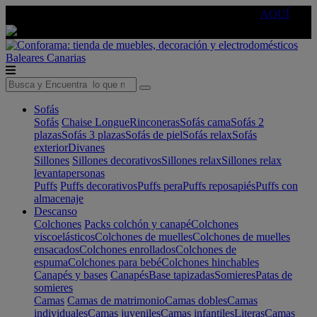
🔵Cambia tu electro con
-10% EXTRA
de descuento ☑️
AQUÍ
Baleares
Canarias
Sofás
Sofás
Chaise Longue
Rinconeras
Sofás cama
Sofás 2
plazas
Sofás 3 plazas
Sofás de piel
Sofás relax
Sofás
exterior
Divanes
Sillones
Sillones decorativos
Sillones relax
Sillones relax
levantapersonas
Puffs
Puffs decorativos
Puffs pera
Puffs reposapiés
Puffs con
almacenaje
Descanso
Colchones
Packs colchón y canapé
Colchones
viscoelásticos
Colchones de muelles
Colchones de muelles
ensacados
Colchones enrollados
Colchones de
espuma
Colchones para bebé
Colchones hinchables
Canapés y bases
Canapés
Base tapizadas
Somieres
Patas de
somieres
Camas
Camas de matrimonio
Camas dobles
Camas
individuales
Camas juveniles
Camas infantiles
Literas
Camas