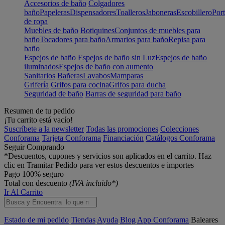
Accesorios de baño
Colgadores
baño
Papeleras
Dispensadores
Toalleros
Jaboneras
Escobillero
Port
de ropa
Muebles de baño
Botiquines
Conjuntos de muebles para
baño
Tocadores para baño
Armarios para baño
Repisa para
baño
Espejos de baño
Espejos de baño sin Luz
Espejos de baño
iluminados
Espejos de baño con aumento
Sanitarios
Bañeras
Lavabos
Mamparas
Grifería
Grifos para cocina
Grifos para ducha
Seguridad de baño
Barras de seguridad para baño
Resumen de tu pedido
¡Tu carrito está vacío!
Suscríbete a la newsletter
Todas las promociones
Colecciones
Conforama
Tarjeta Conforama
Financiación
Catálogos Conforama
Seguir Comprando
*Descuentos, cupones y servicios son aplicados en el carrito. Haz
clic en Tramitar Pedido para ver estos descuentos e importes
Pago 100% seguro
Total con descuento
(IVA incluido*)
Ir Al Carrito
Estado de mi pedido
Tiendas
Ayuda
Blog
App Conforama
Baleares