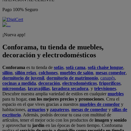
Pago 100% Seguro
¡Nueva app!
Conforama, tu tienda de muebles,
decoración y electrodomésticos
Conforama
es tu tienda de
sofás
,
sofá cama
,
sofá chaise longue
,
sillón
,
sillón relax
,
colchones
,
muebles de salón
,
mesas comedor
,
dormitorio de juvenil
,
dormitorio de matrimonio
,
canapés
,
cocinas a medida
,
decoración
,
electrodomésticos
,
frigoríficos
,
microondas
,
lavavajillas
,
lavadora secadora
, y
televisiones
.
Descubre nuestra amplia variedad de estilos en cualquier
muebles
para tu hogar,
con los mejores precios y promociones
. Crea el
espacio en el que vives gracias a nuestros
muebles de comedor
y
habitaciones,
armarios
y
zapateros
,
mesas de comedor
y
sillas de
escritorio
. Además, podrás decorar tu casa con multitud de
artículos, tener el mejor ocio con los productos de
imagen y sonido
y aprovechar tu
jardín
en las épocas de buen tiempo. Conforama
realiza el
servicio de envío a domicilio como recogida en tienda.