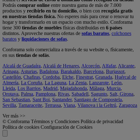
Podrás
comprar online
entre nuestra gama de más de 7.000
productos y
recibirlo en tu domicilio
, o bien con
recogida gratis
en nuestras tiendas física.
No esperes más para crear o renovar tu
hogar y transformarlo en un espacio con mucho estilo. Conforama
tiene 300
tiendas de muebles
físicas distribuidas en
6 países
distintos. Aproveche nuestras ofertas de
sofas baratos
,
colchones
baratos
y
liquidaciones de sofas
.
Conforama solo comercializa a través de su website o, físicamente,
en sus
tiendas de sofás
.
Alcalá de Guadaíra
,
Alcalá de Henares
,
Alcorcón
,
Alfafar
,
Alicante
,
Arinaga
,
Asturias
,
Badalona
,
Barakaldo
,
Barcelona
,
Burjassot
,
Castellón
,
Chafiras
,
Cordoba
,
Elche
,
Finestrat
,
Granada
,
Huércal de
Almería
,
La Coruña
,
La Laguna
,
La Zenia
,
Lanzarote
,
León
,
Lleida
,
Los Barrios
,
Madrid
,
Majadahonda
,
Málaga
,
Murcia
,
Orotava
,
Palma
,
Pamplona
,
Rivas
,
Sabadell
,
Sagunto
,
Salt, Girona
,
San Sebastian
,
Sant Boi
,
Santander
,
Santiago de Compostela
,
Sevilla
,
Tamaraceite
,
Terrassa
,
Viana
,
Vilanova i la Geltrú
,
Zaragoza
Ver más >>
© Conforama
Términos y Condiciones
Política de privacidad
Política de cookies
Configuración de Cookies