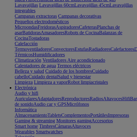
Lavavajillas
Lavavajillas 60cm
Lavavajillas 45cm
Lavavajillas
integrables
Campanas extractoras
Campanas decorativas
Pequeños electrodomésticos
Microondas
Freidoras
Aspiradores
Cafeteras
Planchas de
asar
Batidoras
Amasadores
Robots de Cocina
Balanzas de
Cocina
Tostadoras
Calefacción
Termoventiladores
Convectores
Estufas
Radiadores
Calefactores
D
Térmicos
Humidificadores
Climatización
Ventiladores
Aire acondicionado
Calentadores de agua
Termos eléctricos
Belleza y salud
Cuidado de los hombres
Cuidado
cabello
Cuidado dental
Salud y bienestar
Limpieza
Limpieza a vapor
Robot limpiacristales
Electrónica
Audio y hifi
Auriculares
Adaptadores
Reproductores
Radios
Altavoces
Hifi
Bar
de sonido
Audio car y GPS
Micrófonos
Informática
Almacenamiento
Tablets
Complementos
Portátiles
Impresoras
Gaming & streaming
Monitores gaming
Accesorios
Smart home
Timbres
Cámaras
Altavoces
Wearables
Smartwatches