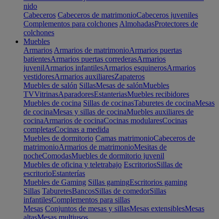
nido
Cabeceros
Cabeceros de matrimonio
Cabeceros juveniles
Complementos para colchones
Almohadas
Protectores de
colchones
Muebles
Armarios
Armarios de matrimonio
Armarios puertas
batientes
Armarios puertas correderas
Armarios
juvenil
Armarios infantiles
Armarios esquineros
Armarios
vestidores
Armarios auxiliares
Zapateros
Muebles de salón
Sillas
Mesas de salón
Muebles
TV
Vitrinas
Aparadores
Estanterias
Muebles recibidores
Muebles de cocina
Sillas de cocinas
Taburetes de cocina
Mesas
de cocina
Mesas y sillas de cocina
Muebles auxiliares de
cocina
Armarios de cocina
Cocinas modulares
Cocinas
completas
Cocinas a medida
Muebles de dormitorio
Camas matrimonio
Cabeceros de
matrimonio
Armarios de matrimonio
Mesitas de
noche
Comodas
Muebles de dormitorio juvenil
Muebles de oficina y teletrabajo
Escritorios
Sillas de
escritorio
Estanterías
Muebles de Gaming
Sillas gaming
Escritorios gaming
Sillas
Taburetes
Bancos
Sillas de comedor
Sillas
infantiles
Complementos para sillas
Mesas
Conjuntos de mesas y sillas
Mesas extensibles
Mesas
altas
Mesas multiusos