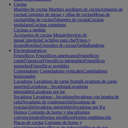
Cocina
Muebles de cocina
Muebles auxiliares de cocina
Armarios de
cocina
Conjuntos de mesas y sillas de cocina
Mesas de
cocina
Sillas de cocina
Taburetes de cocina
Cocinas
modulares
Cocinas completas
Cocinas a medida
Accesorios de cocina
Menaje
Servicio de
mesa
Cubertería
Cuchillos para chef
Vinos y
licores
Botellas
Utensilios de cocina
Vajilla
Bandejas
Electrodomésticos
Frigoríficos
Frigoríficos americanos
Frigoríficos
combi
Vinotecas
Frigoríficos integrables
Frigoríficos
pequeños
Frigoríficos portátiles
Congeladores
Congeladores verticales
Congeladores
horizontales
Lavadoras
Lavadoras de carga frontal
Lavadoras de carga
superior
Lavadoras - Secadoras
Lavadoras
integrables
Lavadoras por kg
Secadoras
Lavadoras - Secadoras
Secadoras con bomba de
calor
Secadoras de condensación
Secadoras de
evacuación
Secadoras integrables
Secadoras por Kg
Hornos
Conjunto de horno y placa
Hornos
convencionales
Hornos pirolíticos
Hornos multifunción
Placas de cocina
Conjunto de horno y
placa
Vitrocerámica
Placas de inducción
Placas de gas