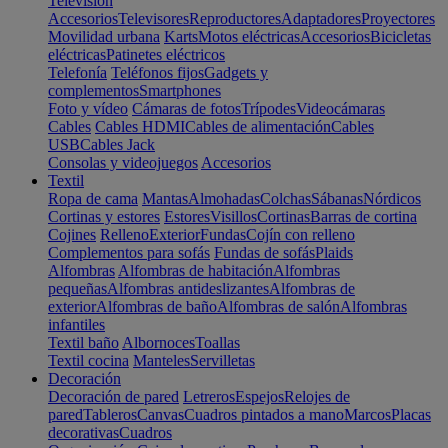
Televisión
Accesorios
Televisores
Reproductores
Adaptadores
Proyectores
Movilidad urbana
Karts
Motos eléctricas
Accesorios
Bicicletas
eléctricas
Patinetes eléctricos
Telefonía
Teléfonos fijos
Gadgets y
complementos
Smartphones
Foto y vídeo
Cámaras de fotos
Trípodes
Videocámaras
Cables
Cables HDMI
Cables de alimentación
Cables
USB
Cables Jack
Consolas y videojuegos
Accesorios
Textil
Ropa de cama
Mantas
Almohadas
Colchas
Sábanas
Nórdicos
Cortinas y estores
Estores
Visillos
Cortinas
Barras de cortina
Cojines
Relleno
Exterior
Fundas
Cojín con relleno
Complementos para sofás
Fundas de sofás
Plaids
Alfombras
Alfombras de habitación
Alfombras
pequeñas
Alfombras antideslizantes
Alfombras de
exterior
Alfombras de baño
Alfombras de salón
Alfombras
infantiles
Textil baño
Albornoces
Toallas
Textil cocina
Manteles
Servilletas
Decoración
Decoración de pared
Letreros
Espejos
Relojes de
pared
Tableros
Canvas
Cuadros pintados a mano
Marcos
Placas
decorativas
Cuadros