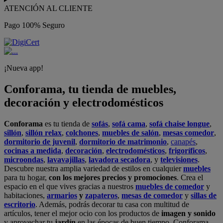
ATENCIÓN AL CLIENTE
Pago 100% Seguro
¡Nueva app!
Conforama, tu tienda de muebles,
decoración y electrodomésticos
Conforama
es tu tienda de
sofás
,
sofá cama
,
sofá chaise longue
,
sillón
,
sillón relax
,
colchones
,
muebles de salón
,
mesas comedor
,
dormitorio de juvenil
,
dormitorio de matrimonio
,
canapés
,
cocinas a medida
,
decoración
,
electrodomésticos
,
frigoríficos
,
microondas
,
lavavajillas
,
lavadora secadora
, y
televisiones
.
Descubre nuestra amplia variedad de estilos en cualquier
muebles
para tu hogar,
con los mejores precios y promociones
. Crea el
espacio en el que vives gracias a nuestros
muebles de comedor
y
habitaciones,
armarios
y
zapateros
,
mesas de comedor
y
sillas de
escritorio
. Además, podrás decorar tu casa con multitud de
artículos, tener el mejor ocio con los productos de
imagen y sonido
y aprovechar tu
jardín
en las épocas de buen tiempo. Conforama