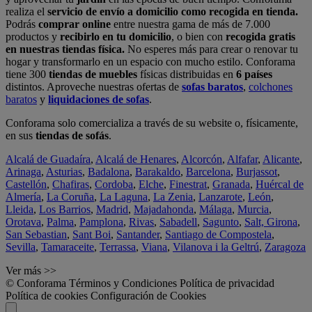
realiza el
servicio de envío a domicilio como recogida en tienda.
Podrás
comprar online
entre nuestra gama de más de 7.000
productos y
recibirlo en tu domicilio
, o bien con
recogida gratis
en nuestras tiendas física.
No esperes más para crear o renovar tu
hogar y transformarlo en un espacio con mucho estilo. Conforama
tiene 300
tiendas de muebles
físicas distribuidas en
6 países
distintos. Aproveche nuestras ofertas de
sofas baratos
,
colchones
baratos
y
liquidaciones de sofas
.
Conforama solo comercializa a través de su website o, físicamente,
en sus
tiendas de sofás
.
Alcalá de Guadaíra
,
Alcalá de Henares
,
Alcorcón
,
Alfafar
,
Alicante
,
Arinaga
,
Asturias
,
Badalona
,
Barakaldo
,
Barcelona
,
Burjassot
,
Castellón
,
Chafiras
,
Cordoba
,
Elche
,
Finestrat
,
Granada
,
Huércal de
Almería
,
La Coruña
,
La Laguna
,
La Zenia
,
Lanzarote
,
León
,
Lleida
,
Los Barrios
,
Madrid
,
Majadahonda
,
Málaga
,
Murcia
,
Orotava
,
Palma
,
Pamplona
,
Rivas
,
Sabadell
,
Sagunto
,
Salt, Girona
,
San Sebastian
,
Sant Boi
,
Santander
,
Santiago de Compostela
,
Sevilla
,
Tamaraceite
,
Terrassa
,
Viana
,
Vilanova i la Geltrú
,
Zaragoza
Ver más >>
© Conforama
Términos y Condiciones
Política de privacidad
Política de cookies
Configuración de Cookies