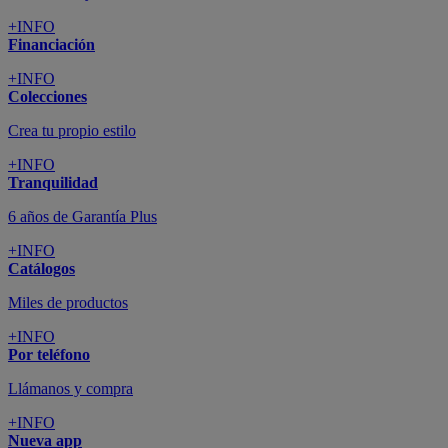
+INFO
Financiación
+INFO
Colecciones
Crea tu propio estilo
+INFO
Tranquilidad
6 años de Garantía Plus
+INFO
Catálogos
Miles de productos
+INFO
Por teléfono
Llámanos y compra
+INFO
Nueva app