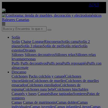
🔵Cambia tu electro con
-10% EXTRA
de descuento ☑️
AQUÍ
Baleares
Canarias
Sofás
Sofás
Chaise Longue
Rinconeras
Sofás cama
Sofás 2
plazas
Sofás 3 plazas
Sofás de piel
Sofás relax
Sofás
exterior
Divanes
Sillones
Sillones decorativos
Sillones relax
Sillones relax
levantapersonas
Puffs
Puffs decorativos
Puffs pera
Puffs reposapiés
Puffs con
almacenaje
Descanso
Colchones
Packs colchón y canapé
Colchones
viscoelásticos
Colchones de muelles
Colchones de muelles
ensacados
Colchones enrollados
Colchones de
espuma
Colchones para bebé
Colchones hinchables
Canapés y bases
Canapés
Base tapizadas
Somieres
Patas de
somieres
Camas
Camas de matrimonio
Camas dobles
Camas
individuales
Camas juveniles
Camas infantiles
Literas
Camas