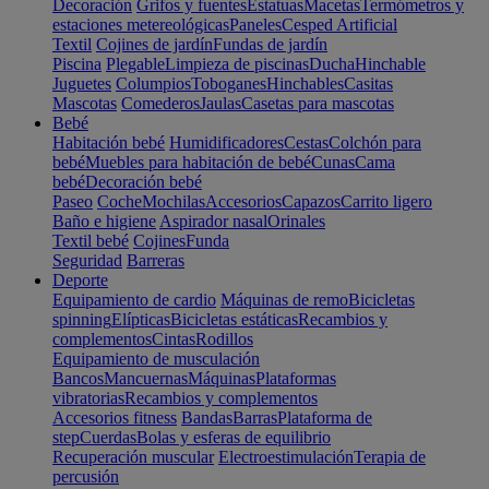
Decoración
Grifos y fuentes
Estatuas
Macetas
Termómetros y
estaciones metereológicas
Paneles
Cesped Artificial
Textil
Cojines de jardín
Fundas de jardín
Piscina
Plegable
Limpieza de piscinas
Ducha
Hinchable
Juguetes
Columpios
Toboganes
Hinchables
Casitas
Mascotas
Comederos
Jaulas
Casetas para mascotas
Bebé
Habitación bebé
Humidificadores
Cestas
Colchón para
bebé
Muebles para habitación de bebé
Cunas
Cama
bebé
Decoración bebé
Paseo
Coche
Mochilas
Accesorios
Capazos
Carrito ligero
Baño e higiene
Aspirador nasal
Orinales
Textil bebé
Cojines
Funda
Seguridad
Barreras
Deporte
Equipamiento de cardio
Máquinas de remo
Bicicletas
spinning
Elípticas
Bicicletas estáticas
Recambios y
complementos
Cintas
Rodillos
Equipamiento de musculación
Bancos
Mancuernas
Máquinas
Plataformas
vibratorias
Recambios y complementos
Accesorios fitness
Bandas
Barras
Plataforma de
step
Cuerdas
Bolas y esferas de equilibrio
Recuperación muscular
Electroestimulación
Terapia de
percusión