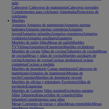
nido
Cabeceros
Cabeceros de matrimonio
Cabeceros juveniles
Complementos para colchones
Almohadas
Protectores de
colchones
Muebles
Armarios
Armarios de matrimonio
Armarios puertas
batientes
Armarios puertas correderas
Armarios
juvenil
Armarios infantiles
Armarios esquineros
Armarios
vestidores
Armarios auxiliares
Zapateros
Muebles de salón
Sillas
Mesas de salón
Muebles
TV
Vitrinas
Aparadores
Estanterias
Muebles recibidores
Muebles de cocina
Sillas de cocinas
Taburetes de cocina
Mesas
de cocina
Mesas y sillas de cocina
Muebles auxiliares de
cocina
Armarios de cocina
Cocinas modulares
Cocinas
completas
Cocinas a medida
Muebles de dormitorio
Camas matrimonio
Cabeceros de
matrimonio
Armarios de matrimonio
Mesitas de
noche
Comodas
Muebles de dormitorio juvenil
Muebles de oficina y teletrabajo
Escritorios
Sillas de
escritorio
Estanterías
Muebles de Gaming
Sillas gaming
Escritorios gaming
Sillas
Taburetes
Bancos
Sillas de comedor
Sillas
infantiles
Complementos para sillas
Mesas
Conjuntos de mesas y sillas
Mesas extensibles
Mesas
altas
Mesas multiusos