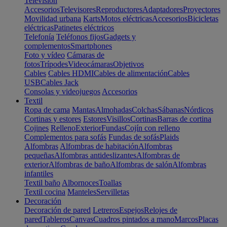
Televisión
Accesorios
Televisores
Reproductores
Adaptadores
Proyectores
Movilidad urbana
Karts
Motos eléctricas
Accesorios
Bicicletas
eléctricas
Patinetes eléctricos
Telefonía
Teléfonos fijos
Gadgets y
complementos
Smartphones
Foto y vídeo
Cámaras de
fotos
Trípodes
Videocámaras
Objetivos
Cables
Cables HDMI
Cables de alimentación
Cables
USB
Cables Jack
Consolas y videojuegos
Accesorios
Textil
Ropa de cama
Mantas
Almohadas
Colchas
Sábanas
Nórdicos
Cortinas y estores
Estores
Visillos
Cortinas
Barras de cortina
Cojines
Relleno
Exterior
Fundas
Cojín con relleno
Complementos para sofás
Fundas de sofás
Plaids
Alfombras
Alfombras de habitación
Alfombras
pequeñas
Alfombras antideslizantes
Alfombras de
exterior
Alfombras de baño
Alfombras de salón
Alfombras
infantiles
Textil baño
Albornoces
Toallas
Textil cocina
Manteles
Servilletas
Decoración
Decoración de pared
Letreros
Espejos
Relojes de
pared
Tableros
Canvas
Cuadros pintados a mano
Marcos
Placas