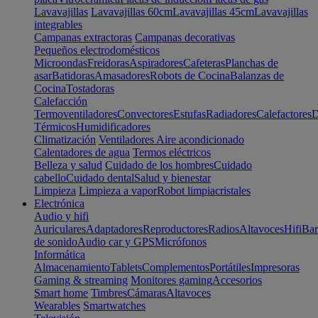
Lavavajillas
Lavavajillas 60cm
Lavavajillas 45cm
Lavavajillas
integrables
Campanas extractoras
Campanas decorativas
Pequeños electrodomésticos
Microondas
Freidoras
Aspiradores
Cafeteras
Planchas de
asar
Batidoras
Amasadores
Robots de Cocina
Balanzas de
Cocina
Tostadoras
Calefacción
Termoventiladores
Convectores
Estufas
Radiadores
Calefactores
D
Térmicos
Humidificadores
Climatización
Ventiladores
Aire acondicionado
Calentadores de agua
Termos eléctricos
Belleza y salud
Cuidado de los hombres
Cuidado
cabello
Cuidado dental
Salud y bienestar
Limpieza
Limpieza a vapor
Robot limpiacristales
Electrónica
Audio y hifi
Auriculares
Adaptadores
Reproductores
Radios
Altavoces
Hifi
Bar
de sonido
Audio car y GPS
Micrófonos
Informática
Almacenamiento
Tablets
Complementos
Portátiles
Impresoras
Gaming & streaming
Monitores gaming
Accesorios
Smart home
Timbres
Cámaras
Altavoces
Wearables
Smartwatches