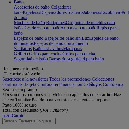
Baño
Accesorios de baño
Colgadores
baño
Papeleras
Dispensadores
Toalleros
Jaboneras
Escobillero
Port
de ropa
Muebles de baño
Botiquines
Conjuntos de muebles para
baño
Tocadores para baño
Armarios para baño
Repisa para
baño
Espejos de baño
Espejos de baño sin Luz
Espejos de baño
iluminados
Espejos de baño con aumento
Sanitarios
Bañeras
Lavabos
Mamparas
Grifería
Grifos para cocina
Grifos para ducha
Seguridad de baño
Barras de seguridad para baño
Resumen de tu pedido
¡Tu carrito está vacío!
Suscríbete a la newsletter
Todas las promociones
Colecciones
Conforama
Tarjeta Conforama
Financiación
Catálogos Conforama
Seguir Comprando
*Descuentos, cupones y servicios son aplicados en el carrito. Haz
clic en Tramitar Pedido para ver estos descuentos e importes
Pago 100% seguro
Total con descuento
(IVA incluido*)
Ir Al Carrito