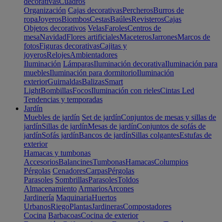
decorativas
Cuadros
Organización
Cajas decorativas
Percheros
Burros de
ropa
Joyeros
Biombos
Cestas
Baúles
Revisteros
Cajas
Objetos decorativos
Velas
Faroles
Centros de
mesa
Navidad
Flores artificiales
Maceteros
Jarrones
Marcos de
fotos
Figuras decorativas
Cajitas y
joyeros
Relojes
Ambientadores
Iluminación
Lámparas
Iluminación decorativa
Iluminación para
muebles
Iluminación para dormitorio
Iluminación
exterior
Guirnaldas
Balizas
Smart
Light
Bombillas
Focos
Iluminación con rieles
Cintas Led
Tendencias y temporadas
Jardín
Muebles de jardín
Set de jardín
Conjuntos de mesas y sillas de
jardín
Sillas de jardín
Mesas de jardín
Conjuntos de sofás de
jardín
Sofás jardín
Bancos de jardín
Sillas colgantes
Estufas de
exterior
Hamacas y tumbonas
Accesorios
Balancines
Tumbonas
Hamacas
Columpios
Pérgolas
Cenadores
Carpas
Pérgolas
Parasoles
Sombrillas
Parasoles
Toldos
Almacenamiento
Armarios
Arcones
Jardinería
Maquinaria
Huertos
Urbanos
Riego
Plantas
Jardineras
Compostadores
Cocina
Barbacoas
Cocina de exterior