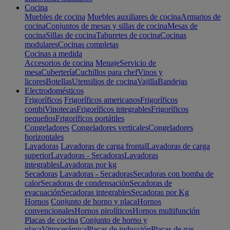
Cocina
Muebles de cocina
Muebles auxiliares de cocina
Armarios de
cocina
Conjuntos de mesas y sillas de cocina
Mesas de
cocina
Sillas de cocina
Taburetes de cocina
Cocinas
modulares
Cocinas completas
Cocinas a medida
Accesorios de cocina
Menaje
Servicio de
mesa
Cubertería
Cuchillos para chef
Vinos y
licores
Botellas
Utensilios de cocina
Vajilla
Bandejas
Electrodomésticos
Frigoríficos
Frigoríficos americanos
Frigoríficos
combi
Vinotecas
Frigoríficos integrables
Frigoríficos
pequeños
Frigoríficos portátiles
Congeladores
Congeladores verticales
Congeladores
horizontales
Lavadoras
Lavadoras de carga frontal
Lavadoras de carga
superior
Lavadoras - Secadoras
Lavadoras
integrables
Lavadoras por kg
Secadoras
Lavadoras - Secadoras
Secadoras con bomba de
calor
Secadoras de condensación
Secadoras de
evacuación
Secadoras integrables
Secadoras por Kg
Hornos
Conjunto de horno y placa
Hornos
convencionales
Hornos pirolíticos
Hornos multifunción
Placas de cocina
Conjunto de horno y
placa
Vitrocerámica
Placas de inducción
Placas de gas