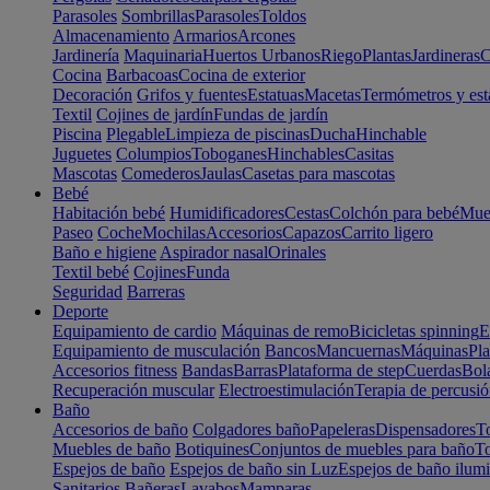
Parasoles
Sombrillas
Parasoles
Toldos
Almacenamiento
Armarios
Arcones
Jardinería
Maquinaria
Huertos Urbanos
Riego
Plantas
Jardineras
C
Cocina
Barbacoas
Cocina de exterior
Decoración
Grifos y fuentes
Estatuas
Macetas
Termómetros y est
Textil
Cojines de jardín
Fundas de jardín
Piscina
Plegable
Limpieza de piscinas
Ducha
Hinchable
Juguetes
Columpios
Toboganes
Hinchables
Casitas
Mascotas
Comederos
Jaulas
Casetas para mascotas
Bebé
Habitación bebé
Humidificadores
Cestas
Colchón para bebé
Mueb
Paseo
Coche
Mochilas
Accesorios
Capazos
Carrito ligero
Baño e higiene
Aspirador nasal
Orinales
Textil bebé
Cojines
Funda
Seguridad
Barreras
Deporte
Equipamiento de cardio
Máquinas de remo
Bicicletas spinning
E
Equipamiento de musculación
Bancos
Mancuernas
Máquinas
Pla
Accesorios fitness
Bandas
Barras
Plataforma de step
Cuerdas
Bola
Recuperación muscular
Electroestimulación
Terapia de percusi
Baño
Accesorios de baño
Colgadores baño
Papeleras
Dispensadores
To
Muebles de baño
Botiquines
Conjuntos de muebles para baño
To
Espejos de baño
Espejos de baño sin Luz
Espejos de baño ilum
Sanitarios
Bañeras
Lavabos
Mamparas