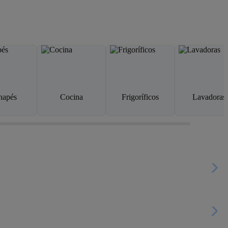
napés
Cocina
Frigoríficos
Lavadoras