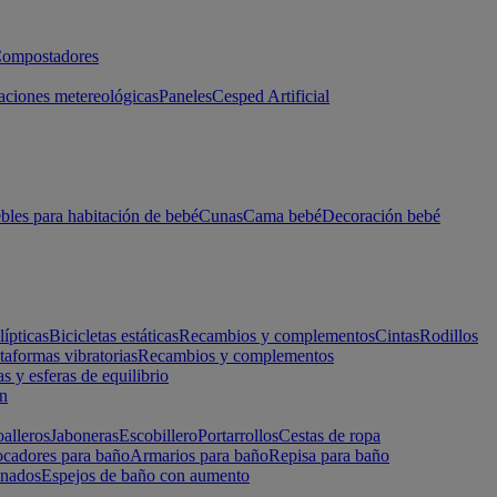
ompostadores
aciones metereológicas
Paneles
Cesped Artificial
les para habitación de bebé
Cunas
Cama bebé
Decoración bebé
lípticas
Bicicletas estáticas
Recambios y complementos
Cintas
Rodillos
taformas vibratorias
Recambios y complementos
s y esferas de equilibrio
ón
alleros
Jaboneras
Escobillero
Portarrollos
Cestas de ropa
cadores para baño
Armarios para baño
Repisa para baño
inados
Espejos de baño con aumento