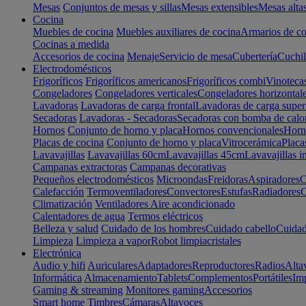
Mesas
Conjuntos de mesas y sillas
Mesas extensibles
Mesas alta
Cocina
Muebles de cocina
Muebles auxiliares de cocina
Armarios de co
Cocinas a medida
Accesorios de cocina
Menaje
Servicio de mesa
Cubertería
Cuchil
Electrodomésticos
Frigoríficos
Frigoríficos americanos
Frigoríficos combi
Vinoteca
Congeladores
Congeladores verticales
Congeladores horizontal
Lavadoras
Lavadoras de carga frontal
Lavadoras de carga super
Secadoras
Lavadoras - Secadoras
Secadoras con bomba de calo
Hornos
Conjunto de horno y placa
Hornos convencionales
Horno
Placas de cocina
Conjunto de horno y placa
Vitrocerámica
Placa
Lavavajillas
Lavavajillas 60cm
Lavavajillas 45cm
Lavavajillas i
Campanas extractoras
Campanas decorativas
Pequeños electrodomésticos
Microondas
Freidoras
Aspiradores
C
Calefacción
Termoventiladores
Convectores
Estufas
Radiadores
C
Climatización
Ventiladores
Aire acondicionado
Calentadores de agua
Termos eléctricos
Belleza y salud
Cuidado de los hombres
Cuidado cabello
Cuidad
Limpieza
Limpieza a vapor
Robot limpiacristales
Electrónica
Audio y hifi
Auriculares
Adaptadores
Reproductores
Radios
Alta
Informática
Almacenamiento
Tablets
Complementos
Portátiles
Im
Gaming & streaming
Monitores gaming
Accesorios
Smart home
Timbres
Cámaras
Altavoces