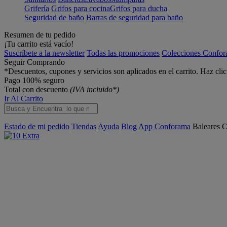
Grifería
Grifos para cocina
Grifos para ducha
Seguridad de baño
Barras de seguridad para baño
Resumen de tu pedido
¡Tu carrito está vacío!
Suscríbete a la newsletter
Todas las promociones
Colecciones Confo
Seguir Comprando
*Descuentos, cupones y servicios son aplicados en el carrito. Haz cli
Pago 100% seguro
Total con descuento
(IVA incluido*)
Ir Al Carrito
Estado de mi pedido
Tiendas
Ayuda
Blog
App Conforama
Baleares
C