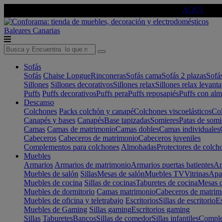
🔵Cambia tu electro con
-10% EXTRA
de descuento ☑️
AQUÍ
Baleares
Canarias
Sofás
Sofás
Chaise Longue
Rinconeras
Sofás cama
Sofás 2 plazas
Sofá
Sillones
Sillones decorativos
Sillones relax
Sillones relax levant
Puffs
Puffs decorativos
Puffs pera
Puffs reposapiés
Puffs con al
Descanso
Colchones
Packs colchón y canapé
Colchones viscoelásticos
Col
Canapés y bases
Canapés
Base tapizadas
Somieres
Patas de somi
Camas
Camas de matrimonio
Camas dobles
Camas individuales
Cabeceros
Cabeceros de matrimonio
Cabeceros juveniles
Complementos para colchones
Almohadas
Protectores de colch
Muebles
Armarios
Armarios de matrimonio
Armarios puertas batientes
Ar
Muebles de salón
Sillas
Mesas de salón
Muebles TV
Vitrinas
Apa
Muebles de cocina
Sillas de cocinas
Taburetes de cocina
Mesas d
Muebles de dormitorio
Camas matrimonio
Cabeceros de matrim
Muebles de oficina y teletrabajo
Escritorios
Sillas de escritorio
Es
Muebles de Gaming
Sillas gaming
Escritorios gaming
Sillas
Taburetes
Bancos
Sillas de comedor
Sillas infantiles
Complem