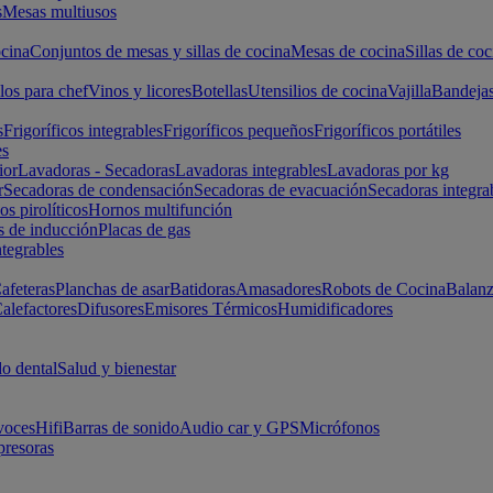
s
Mesas multiusos
cina
Conjuntos de mesas y sillas de cocina
Mesas de cocina
Sillas de coc
los para chef
Vinos y licores
Botellas
Utensilios de cocina
Vajilla
Bandeja
s
Frigoríficos integrables
Frigoríficos pequeños
Frigoríficos portátiles
es
ior
Lavadoras - Secadoras
Lavadoras integrables
Lavadoras por kg
r
Secadoras de condensación
Secadoras de evacuación
Secadoras integra
s pirolíticos
Hornos multifunción
s de inducción
Placas de gas
ntegrables
afeteras
Planchas de asar
Batidoras
Amasadores
Robots de Cocina
Balanz
alefactores
Difusores
Emisores Térmicos
Humidificadores
o dental
Salud y bienestar
voces
Hifi
Barras de sonido
Audio car y GPS
Micrófonos
presoras