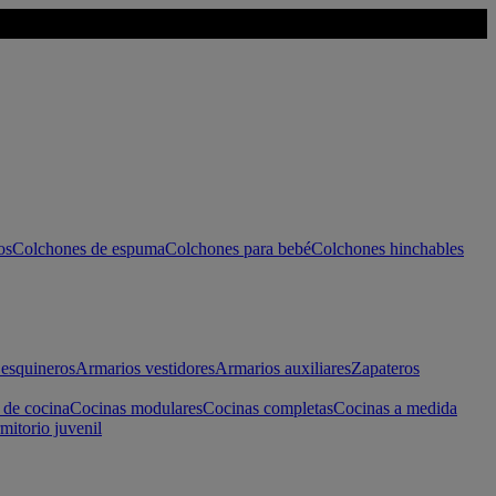
os
Colchones de espuma
Colchones para bebé
Colchones hinchables
esquineros
Armarios vestidores
Armarios auxiliares
Zapateros
 de cocina
Cocinas modulares
Cocinas completas
Cocinas a medida
mitorio juvenil