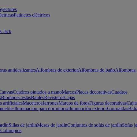
oyectores
éctricas
Patinetes eléctricos
s Jack
ras antideslizantes
Alfombras de exterior
Alfombras de baño
Alfombras 
Canvas
Cuadros pintados a mano
Marcos
Placas decorativas
Cuadros
s
Biombos
Cestas
Baúles
Revisteros
Cajas
s artificiales
Maceteros
Jarrones
Marcos de fotos
Figuras decorativas
Cajit
muebles
Iluminación para dormitorio
Iluminación exterior
Guirnaldas
Bali
ardín
Sillas de jardín
Mesas de jardín
Conjuntos de sofás de jardín
Sofás j
s
Columpios