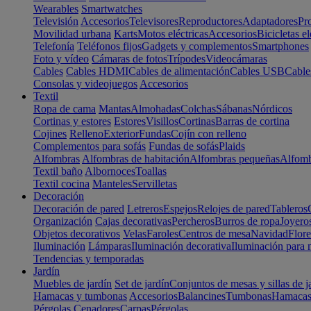
Wearables
Smartwatches
Televisión
Accesorios
Televisores
Reproductores
Adaptadores
Pr
Movilidad urbana
Karts
Motos eléctricas
Accesorios
Bicicletas el
Telefonía
Teléfonos fijos
Gadgets y complementos
Smartphones
Foto y vídeo
Cámaras de fotos
Trípodes
Videocámaras
Cables
Cables HDMI
Cables de alimentación
Cables USB
Cable
Consolas y videojuegos
Accesorios
Textil
Ropa de cama
Mantas
Almohadas
Colchas
Sábanas
Nórdicos
Cortinas y estores
Estores
Visillos
Cortinas
Barras de cortina
Cojines
Relleno
Exterior
Fundas
Cojín con relleno
Complementos para sofás
Fundas de sofás
Plaids
Alfombras
Alfombras de habitación
Alfombras pequeñas
Alfomb
Textil baño
Albornoces
Toallas
Textil cocina
Manteles
Servilletas
Decoración
Decoración de pared
Letreros
Espejos
Relojes de pared
Tableros
Organización
Cajas decorativas
Percheros
Burros de ropa
Joyero
Objetos decorativos
Velas
Faroles
Centros de mesa
Navidad
Flore
Iluminación
Lámparas
Iluminación decorativa
Iluminación para 
Tendencias y temporadas
Jardín
Muebles de jardín
Set de jardín
Conjuntos de mesas y sillas de j
Hamacas y tumbonas
Accesorios
Balancines
Tumbonas
Hamaca
Pérgolas
Cenadores
Carpas
Pérgolas