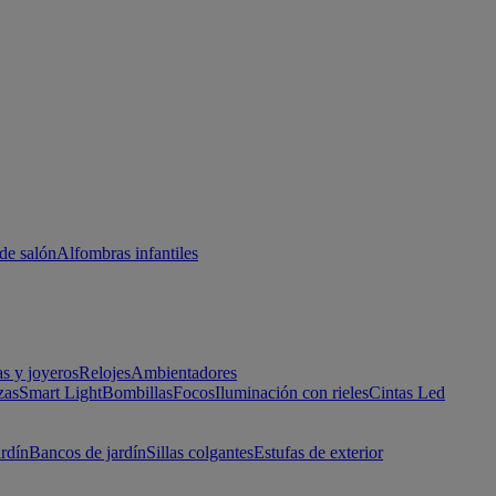
de salón
Alfombras infantiles
as y joyeros
Relojes
Ambientadores
zas
Smart Light
Bombillas
Focos
Iluminación con rieles
Cintas Led
ardín
Bancos de jardín
Sillas colgantes
Estufas de exterior