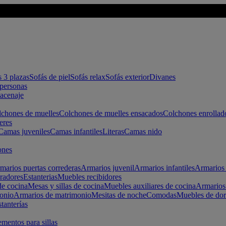
s 3 plazas
Sofás de piel
Sofás relax
Sofás exterior
Divanes
apersonas
macenaje
chones de muelles
Colchones de muelles ensacados
Colchones enrollad
eres
Camas juveniles
Camas infantiles
Literas
Camas nido
ones
marios puertas correderas
Armarios juvenil
Armarios infantiles
Armarios 
radores
Estanterias
Muebles recibidores
e cocina
Mesas y sillas de cocina
Muebles auxiliares de cocina
Armarios
onio
Armarios de matrimonio
Mesitas de noche
Comodas
Muebles de dor
tanterías
entos para sillas