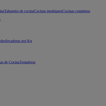
ina
Taburetes de cocina
Cocinas modulares
Cocinas completas
s
bles
Secadoras por Kg
as de Cocina
Tostadoras