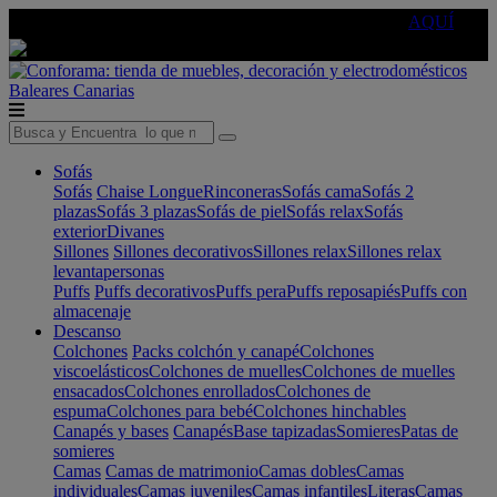
🔵Cambia tu electro con
-10% EXTRA
de descuento ☑️
AQUÍ
Baleares
Canarias
Sofás
Sofás
Chaise Longue
Rinconeras
Sofás cama
Sofás 2
plazas
Sofás 3 plazas
Sofás de piel
Sofás relax
Sofás
exterior
Divanes
Sillones
Sillones decorativos
Sillones relax
Sillones relax
levantapersonas
Puffs
Puffs decorativos
Puffs pera
Puffs reposapiés
Puffs con
almacenaje
Descanso
Colchones
Packs colchón y canapé
Colchones
viscoelásticos
Colchones de muelles
Colchones de muelles
ensacados
Colchones enrollados
Colchones de
espuma
Colchones para bebé
Colchones hinchables
Canapés y bases
Canapés
Base tapizadas
Somieres
Patas de
somieres
Camas
Camas de matrimonio
Camas dobles
Camas
individuales
Camas juveniles
Camas infantiles
Literas
Camas