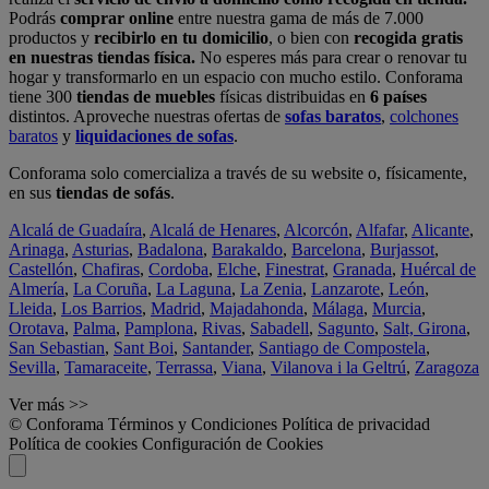
Podrás
comprar online
entre nuestra gama de más de 7.000
productos y
recibirlo en tu domicilio
, o bien con
recogida gratis
en nuestras tiendas física.
No esperes más para crear o renovar tu
hogar y transformarlo en un espacio con mucho estilo. Conforama
tiene 300
tiendas de muebles
físicas distribuidas en
6 países
distintos. Aproveche nuestras ofertas de
sofas baratos
,
colchones
baratos
y
liquidaciones de sofas
.
Conforama solo comercializa a través de su website o, físicamente,
en sus
tiendas de sofás
.
Alcalá de Guadaíra
,
Alcalá de Henares
,
Alcorcón
,
Alfafar
,
Alicante
,
Arinaga
,
Asturias
,
Badalona
,
Barakaldo
,
Barcelona
,
Burjassot
,
Castellón
,
Chafiras
,
Cordoba
,
Elche
,
Finestrat
,
Granada
,
Huércal de
Almería
,
La Coruña
,
La Laguna
,
La Zenia
,
Lanzarote
,
León
,
Lleida
,
Los Barrios
,
Madrid
,
Majadahonda
,
Málaga
,
Murcia
,
Orotava
,
Palma
,
Pamplona
,
Rivas
,
Sabadell
,
Sagunto
,
Salt, Girona
,
San Sebastian
,
Sant Boi
,
Santander
,
Santiago de Compostela
,
Sevilla
,
Tamaraceite
,
Terrassa
,
Viana
,
Vilanova i la Geltrú
,
Zaragoza
Ver más >>
© Conforama
Términos y Condiciones
Política de privacidad
Política de cookies
Configuración de Cookies