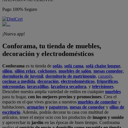
Pago 100% Seguro
¡Nueva app!
Conforama, tu tienda de muebles,
decoración y electrodomésticos
Conforama
es tu tienda de
sofás
,
sofá cama
,
sofá chaise longue
,
sillón
,
sillón relax
,
colchones
,
muebles de salón
,
mesas comedor
,
dormitorio de juvenil
,
dormitorio de matrimonio
,
canapés
,
cocinas a medida
,
decoración
,
electrodomésticos
,
frigoríficos
,
microondas
,
lavavajillas
,
lavadora secadora
, y
televisiones
.
Descubre nuestra amplia variedad de estilos en cualquier
muebles
para tu hogar,
con los mejores precios y promociones
. Crea el
espacio en el que vives gracias a nuestros
muebles de comedor
y
habitaciones,
armarios
y
zapateros
,
mesas de comedor
y
sillas de
escritorio
. Además, podrás decorar tu casa con multitud de
artículos, tener el mejor ocio con los productos de
imagen y sonido
y aprovechar tu
jardín
en las épocas de buen tiempo. Conforama
realiza el
servicio de envío a domicilio como recogida en tienda.