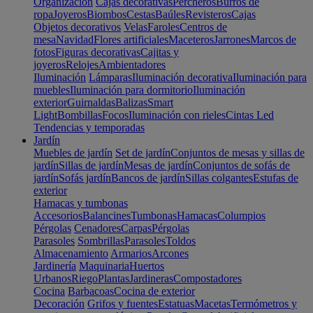
Organización
Cajas decorativas
Percheros
Burros de
ropa
Joyeros
Biombos
Cestas
Baúles
Revisteros
Cajas
Objetos decorativos
Velas
Faroles
Centros de
mesa
Navidad
Flores artificiales
Maceteros
Jarrones
Marcos de
fotos
Figuras decorativas
Cajitas y
joyeros
Relojes
Ambientadores
Iluminación
Lámparas
Iluminación decorativa
Iluminación para
muebles
Iluminación para dormitorio
Iluminación
exterior
Guirnaldas
Balizas
Smart
Light
Bombillas
Focos
Iluminación con rieles
Cintas Led
Tendencias y temporadas
Jardín
Muebles de jardín
Set de jardín
Conjuntos de mesas y sillas de
jardín
Sillas de jardín
Mesas de jardín
Conjuntos de sofás de
jardín
Sofás jardín
Bancos de jardín
Sillas colgantes
Estufas de
exterior
Hamacas y tumbonas
Accesorios
Balancines
Tumbonas
Hamacas
Columpios
Pérgolas
Cenadores
Carpas
Pérgolas
Parasoles
Sombrillas
Parasoles
Toldos
Almacenamiento
Armarios
Arcones
Jardinería
Maquinaria
Huertos
Urbanos
Riego
Plantas
Jardineras
Compostadores
Cocina
Barbacoas
Cocina de exterior
Decoración
Grifos y fuentes
Estatuas
Macetas
Termómetros y