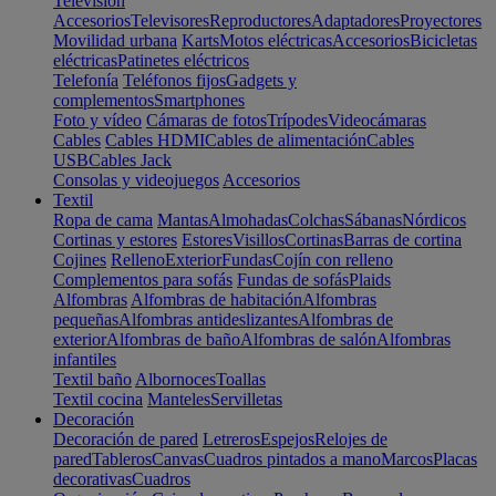
Televisión
Accesorios
Televisores
Reproductores
Adaptadores
Proyectores
Movilidad urbana
Karts
Motos eléctricas
Accesorios
Bicicletas
eléctricas
Patinetes eléctricos
Telefonía
Teléfonos fijos
Gadgets y
complementos
Smartphones
Foto y vídeo
Cámaras de fotos
Trípodes
Videocámaras
Cables
Cables HDMI
Cables de alimentación
Cables
USB
Cables Jack
Consolas y videojuegos
Accesorios
Textil
Ropa de cama
Mantas
Almohadas
Colchas
Sábanas
Nórdicos
Cortinas y estores
Estores
Visillos
Cortinas
Barras de cortina
Cojines
Relleno
Exterior
Fundas
Cojín con relleno
Complementos para sofás
Fundas de sofás
Plaids
Alfombras
Alfombras de habitación
Alfombras
pequeñas
Alfombras antideslizantes
Alfombras de
exterior
Alfombras de baño
Alfombras de salón
Alfombras
infantiles
Textil baño
Albornoces
Toallas
Textil cocina
Manteles
Servilletas
Decoración
Decoración de pared
Letreros
Espejos
Relojes de
pared
Tableros
Canvas
Cuadros pintados a mano
Marcos
Placas
decorativas
Cuadros