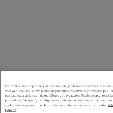
Utilizamos cookies propias y de terceros para garantizar el correcto funcionami
sitio web, analizar la navegación, mejorar nuestros servicios y mostrarte public
personalizada en función de tus hábitos de navegación. Puedes aceptar todas la
pulsando en “Aceptar”, o configurar tus preferencias para seleccionar qué tipos
cookies deseas permitir o rechazar. Para más información, consulta nuestra
Pol
Cookies