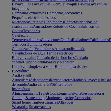
Lavavajillas
Lavavajillas 60cm
Lavavajillas 45cm
Lavavajillas
integrables
Campanas extractoras
Campanas decorativas
Pequeños electrodomésticos
Microondas
Freidoras
Aspiradores
Cafeteras
Planchas de
asar
Batidoras
Amasadores
Robots de Cocina
Balanzas de
Cocina
Tostadoras
Calefacción
Termoventiladores
Convectores
Estufas
Radiadores
Calefactores
D
Térmicos
Humidificadores
Climatización
Ventiladores
Aire acondicionado
Calentadores de agua
Termos eléctricos
Belleza y salud
Cuidado de los hombres
Cuidado
cabello
Cuidado dental
Salud y bienestar
Limpieza
Limpieza a vapor
Robot limpiacristales
Electrónica
Audio y hifi
Auriculares
Adaptadores
Reproductores
Radios
Altavoces
Hifi
Bar
de sonido
Audio car y GPS
Micrófonos
Informática
Almacenamiento
Tablets
Complementos
Portátiles
Impresoras
Gaming & streaming
Monitores gaming
Accesorios
Smart home
Timbres
Cámaras
Altavoces
Wearables
Smartwatches