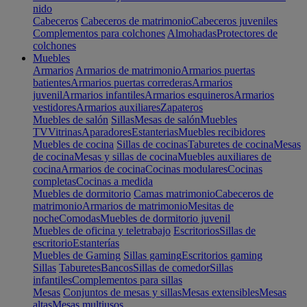
nido
Cabeceros
Cabeceros de matrimonio
Cabeceros juveniles
Complementos para colchones
Almohadas
Protectores de
colchones
Muebles
Armarios
Armarios de matrimonio
Armarios puertas
batientes
Armarios puertas correderas
Armarios
juvenil
Armarios infantiles
Armarios esquineros
Armarios
vestidores
Armarios auxiliares
Zapateros
Muebles de salón
Sillas
Mesas de salón
Muebles
TV
Vitrinas
Aparadores
Estanterias
Muebles recibidores
Muebles de cocina
Sillas de cocinas
Taburetes de cocina
Mesas
de cocina
Mesas y sillas de cocina
Muebles auxiliares de
cocina
Armarios de cocina
Cocinas modulares
Cocinas
completas
Cocinas a medida
Muebles de dormitorio
Camas matrimonio
Cabeceros de
matrimonio
Armarios de matrimonio
Mesitas de
noche
Comodas
Muebles de dormitorio juvenil
Muebles de oficina y teletrabajo
Escritorios
Sillas de
escritorio
Estanterías
Muebles de Gaming
Sillas gaming
Escritorios gaming
Sillas
Taburetes
Bancos
Sillas de comedor
Sillas
infantiles
Complementos para sillas
Mesas
Conjuntos de mesas y sillas
Mesas extensibles
Mesas
altas
Mesas multiusos