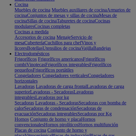
Cocina
Muebles de cocina
Muebles auxiliares de cocina
Armarios de
cocina
Conjuntos de mesas y sillas de cocina
Mesas de
cocina
Sillas de cocina
Taburetes de cocina
Cocinas
modulares
Cocinas completas
Cocinas a medida
Accesorios de cocina
Menaje
Servicio de
mesa
Cubertería
Cuchillos para chef
Vinos y
licores
Botellas
Utensilios de cocina
Vajilla
Bandejas
Electrodomésticos
Frigoríficos
Frigoríficos americanos
Frigoríficos
combi
Vinotecas
Frigoríficos integrables
Frigoríficos
pequeños
Frigoríficos portátiles
Congeladores
Congeladores verticales
Congeladores
horizontales
Lavadoras
Lavadoras de carga frontal
Lavadoras de carga
superior
Lavadoras - Secadoras
Lavadoras
integrables
Lavadoras por kg
Secadoras
Lavadoras - Secadoras
Secadoras con bomba de
calor
Secadoras de condensación
Secadoras de
evacuación
Secadoras integrables
Secadoras por Kg
Hornos
Conjunto de horno y placa
Hornos
convencionales
Hornos pirolíticos
Hornos multifunción
Placas de cocina
Conjunto de horno y
placa
Vitrocerámica
Placas de inducción
Placas de gas