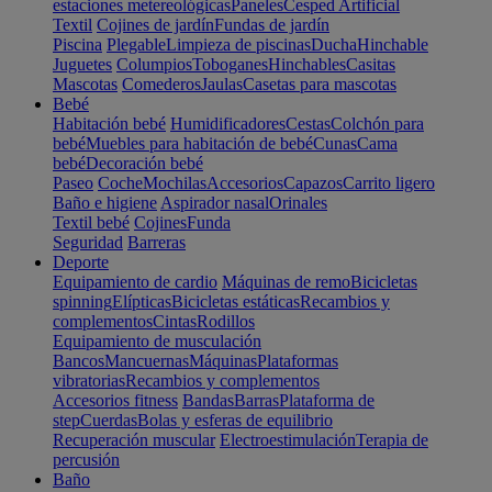
estaciones metereológicas
Paneles
Cesped Artificial
Textil
Cojines de jardín
Fundas de jardín
Piscina
Plegable
Limpieza de piscinas
Ducha
Hinchable
Juguetes
Columpios
Toboganes
Hinchables
Casitas
Mascotas
Comederos
Jaulas
Casetas para mascotas
Bebé
Habitación bebé
Humidificadores
Cestas
Colchón para
bebé
Muebles para habitación de bebé
Cunas
Cama
bebé
Decoración bebé
Paseo
Coche
Mochilas
Accesorios
Capazos
Carrito ligero
Baño e higiene
Aspirador nasal
Orinales
Textil bebé
Cojines
Funda
Seguridad
Barreras
Deporte
Equipamiento de cardio
Máquinas de remo
Bicicletas
spinning
Elípticas
Bicicletas estáticas
Recambios y
complementos
Cintas
Rodillos
Equipamiento de musculación
Bancos
Mancuernas
Máquinas
Plataformas
vibratorias
Recambios y complementos
Accesorios fitness
Bandas
Barras
Plataforma de
step
Cuerdas
Bolas y esferas de equilibrio
Recuperación muscular
Electroestimulación
Terapia de
percusión
Baño