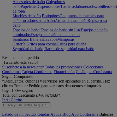
Accesorios de baño
Colgadores
baño
Papeleras
Dispensadores
Toalleros
Jaboneras
Escobillero
Port
de ropa
Muebles de baño
Botiquines
Conjuntos de muebles para
baño
Tocadores para baño
Armarios para baño
Repisa para
baño
Espejos de baño
Espejos de baño sin Luz
Espejos de baño
iluminados
Espejos de baño con aumento
Sanitarios
Bañeras
Lavabos
Mamparas
Grifería
Grifos para cocina
Grifos para ducha
Seguridad de baño
Barras de seguridad para baño
Resumen de tu pedido
¡Tu carrito está vacío!
Suscríbete a la newsletter
Todas las promociones
Colecciones
Conforama
Tarjeta Conforama
Financiación
Catálogos Conforama
Seguir Comprando
*Descuentos, cupones y servicios son aplicados en el carrito. Haz
clic en Tramitar Pedido para ver estos descuentos e importes
Pago 100% seguro
Total con descuento
(IVA incluido*)
Ir Al Carrito
Estado de mi pedido
Tiendas
Ayuda
Blog
App Conforama
Baleares