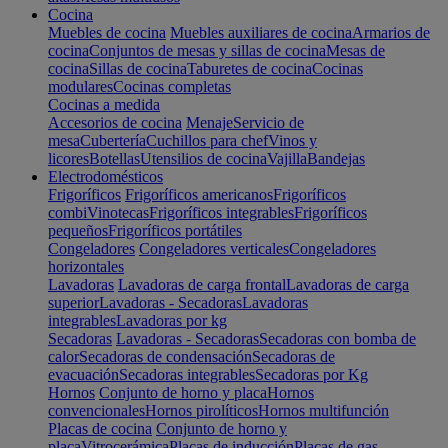
Cocina
Muebles de cocina
Muebles auxiliares de cocina
Armarios de
cocina
Conjuntos de mesas y sillas de cocina
Mesas de
cocina
Sillas de cocina
Taburetes de cocina
Cocinas
modulares
Cocinas completas
Cocinas a medida
Accesorios de cocina
Menaje
Servicio de
mesa
Cubertería
Cuchillos para chef
Vinos y
licores
Botellas
Utensilios de cocina
Vajilla
Bandejas
Electrodomésticos
Frigoríficos
Frigoríficos americanos
Frigoríficos
combi
Vinotecas
Frigoríficos integrables
Frigoríficos
pequeños
Frigoríficos portátiles
Congeladores
Congeladores verticales
Congeladores
horizontales
Lavadoras
Lavadoras de carga frontal
Lavadoras de carga
superior
Lavadoras - Secadoras
Lavadoras
integrables
Lavadoras por kg
Secadoras
Lavadoras - Secadoras
Secadoras con bomba de
calor
Secadoras de condensación
Secadoras de
evacuación
Secadoras integrables
Secadoras por Kg
Hornos
Conjunto de horno y placa
Hornos
convencionales
Hornos pirolíticos
Hornos multifunción
Placas de cocina
Conjunto de horno y
placa
Vitrocerámica
Placas de inducción
Placas de gas