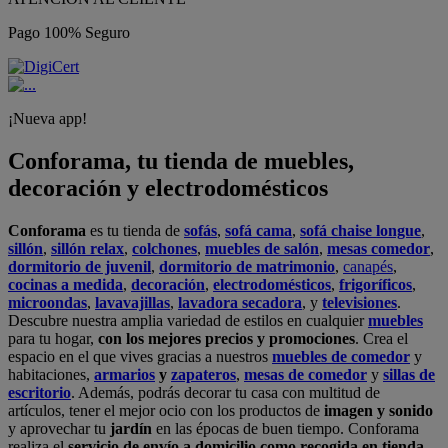
Pago 100% Seguro
¡Nueva app!
Conforama, tu tienda de muebles,
decoración y electrodomésticos
Conforama
es tu tienda de
sofás
,
sofá cama
,
sofá chaise longue
,
sillón
,
sillón relax
,
colchones
,
muebles de salón
,
mesas comedor
,
dormitorio de juvenil
,
dormitorio de matrimonio
,
canapés
,
cocinas a medida
,
decoración
,
electrodomésticos
,
frigoríficos
,
microondas
,
lavavajillas
,
lavadora secadora
, y
televisiones
.
Descubre nuestra amplia variedad de estilos en cualquier
muebles
para tu hogar,
con los mejores precios y promociones
. Crea el
espacio en el que vives gracias a nuestros
muebles de comedor
y
habitaciones,
armarios
y
zapateros
,
mesas de comedor
y
sillas de
escritorio
. Además, podrás decorar tu casa con multitud de
artículos, tener el mejor ocio con los productos de
imagen y sonido
y aprovechar tu
jardín
en las épocas de buen tiempo. Conforama
realiza el
servicio de envío a domicilio como recogida en tienda.