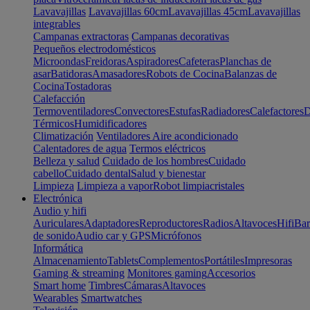
Lavavajillas
Lavavajillas 60cm
Lavavajillas 45cm
Lavavajillas
integrables
Campanas extractoras
Campanas decorativas
Pequeños electrodomésticos
Microondas
Freidoras
Aspiradores
Cafeteras
Planchas de
asar
Batidoras
Amasadores
Robots de Cocina
Balanzas de
Cocina
Tostadoras
Calefacción
Termoventiladores
Convectores
Estufas
Radiadores
Calefactores
D
Térmicos
Humidificadores
Climatización
Ventiladores
Aire acondicionado
Calentadores de agua
Termos eléctricos
Belleza y salud
Cuidado de los hombres
Cuidado
cabello
Cuidado dental
Salud y bienestar
Limpieza
Limpieza a vapor
Robot limpiacristales
Electrónica
Audio y hifi
Auriculares
Adaptadores
Reproductores
Radios
Altavoces
Hifi
Bar
de sonido
Audio car y GPS
Micrófonos
Informática
Almacenamiento
Tablets
Complementos
Portátiles
Impresoras
Gaming & streaming
Monitores gaming
Accesorios
Smart home
Timbres
Cámaras
Altavoces
Wearables
Smartwatches