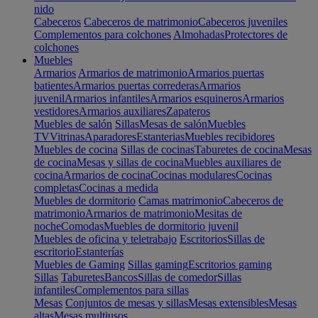
nido
Cabeceros
Cabeceros de matrimonio
Cabeceros juveniles
Complementos para colchones
Almohadas
Protectores de
colchones
Muebles
Armarios
Armarios de matrimonio
Armarios puertas
batientes
Armarios puertas correderas
Armarios
juvenil
Armarios infantiles
Armarios esquineros
Armarios
vestidores
Armarios auxiliares
Zapateros
Muebles de salón
Sillas
Mesas de salón
Muebles
TV
Vitrinas
Aparadores
Estanterias
Muebles recibidores
Muebles de cocina
Sillas de cocinas
Taburetes de cocina
Mesas
de cocina
Mesas y sillas de cocina
Muebles auxiliares de
cocina
Armarios de cocina
Cocinas modulares
Cocinas
completas
Cocinas a medida
Muebles de dormitorio
Camas matrimonio
Cabeceros de
matrimonio
Armarios de matrimonio
Mesitas de
noche
Comodas
Muebles de dormitorio juvenil
Muebles de oficina y teletrabajo
Escritorios
Sillas de
escritorio
Estanterías
Muebles de Gaming
Sillas gaming
Escritorios gaming
Sillas
Taburetes
Bancos
Sillas de comedor
Sillas
infantiles
Complementos para sillas
Mesas
Conjuntos de mesas y sillas
Mesas extensibles
Mesas
altas
Mesas multiusos