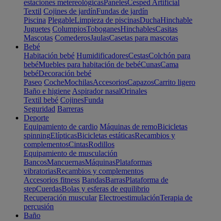
estaciones metereológicas
Paneles
Cesped Artificial
Textil
Cojines de jardín
Fundas de jardín
Piscina
Plegable
Limpieza de piscinas
Ducha
Hinchable
Juguetes
Columpios
Toboganes
Hinchables
Casitas
Mascotas
Comederos
Jaulas
Casetas para mascotas
Bebé
Habitación bebé
Humidificadores
Cestas
Colchón para
bebé
Muebles para habitación de bebé
Cunas
Cama
bebé
Decoración bebé
Paseo
Coche
Mochilas
Accesorios
Capazos
Carrito ligero
Baño e higiene
Aspirador nasal
Orinales
Textil bebé
Cojines
Funda
Seguridad
Barreras
Deporte
Equipamiento de cardio
Máquinas de remo
Bicicletas
spinning
Elípticas
Bicicletas estáticas
Recambios y
complementos
Cintas
Rodillos
Equipamiento de musculación
Bancos
Mancuernas
Máquinas
Plataformas
vibratorias
Recambios y complementos
Accesorios fitness
Bandas
Barras
Plataforma de
step
Cuerdas
Bolas y esferas de equilibrio
Recuperación muscular
Electroestimulación
Terapia de
percusión
Baño