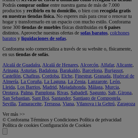
Podrás
comprar online
entre nuestra gama de más de 7.000
productos y
recibirlo en tu domicilio
, o bien con
recogida gratis
en nuestras tiendas física.
No esperes más para crear o renovar tu
hogar y transformarlo en un espacio con mucho estilo. Conforama
tiene 300
tiendas de muebles
físicas distribuidas en
6 países
distintos. Aproveche nuestras ofertas de
sofas baratos
,
colchones
baratos
y
liquidaciones de sofas
.
Conforama solo comercializa a través de su website o, físicamente,
en sus
tiendas de sofás
.
Alcalá de Guadaíra
,
Alcalá de Henares
,
Alcorcón
,
Alfafar
,
Alicante
,
Arinaga
,
Asturias
,
Badalona
,
Barakaldo
,
Barcelona
,
Burjassot
,
Castellón
,
Chafiras
,
Cordoba
,
Elche
,
Finestrat
,
Granada
,
Huércal de
Almería
,
La Coruña
,
La Laguna
,
La Zenia
,
Lanzarote
,
León
,
Lleida
,
Los Barrios
,
Madrid
,
Majadahonda
,
Málaga
,
Murcia
,
Orotava
,
Palma
,
Pamplona
,
Rivas
,
Sabadell
,
Sagunto
,
Salt, Girona
,
San Sebastian
,
Sant Boi
,
Santander
,
Santiago de Compostela
,
Sevilla
,
Tamaraceite
,
Terrassa
,
Viana
,
Vilanova i la Geltrú
,
Zaragoza
Ver más >>
© Conforama
Términos y Condiciones
Política de privacidad
Política de cookies
Configuración de Cookies