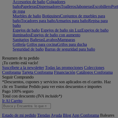
Accesorios de baño
Colgadores
baño
Papeleras
Dispensadores
Toalleros
Jaboneras
Escobillero
Port
de ropa
Muebles de baño
Botiquines
Conjuntos de muebles para
baño
Tocadores para baño
Armarios para baño
Repisa para
baño
Espejos de baño
Espejos de baño sin Luz
Espejos de baño
iluminados
Espejos de baño con aumento
Sanitarios
Bañeras
Lavabos
Mamparas
Grifería
Grifos para cocina
Grifos para ducha
Seguridad de baño
Barras de seguridad para baño
Resumen de tu pedido
¡Tu carrito está vacío!
Suscríbete a la newsletter
Todas las promociones
Colecciones
Conforama
Tarjeta Conforama
Financiación
Catálogos Conforama
Seguir Comprando
*Descuentos, cupones y servicios son aplicados en el carrito. Haz
clic en Tramitar Pedido para ver estos descuentos e importes
Pago 100% seguro
Total con descuento
(IVA incluido*)
Ir Al Carrito
Estado de mi pedido
Tiendas
Ayuda
Blog
App Conforama
Baleares