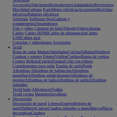
Televisión
Accesorios
Televisores
Reproductores
Adaptadores
Proyectores
Movilidad urbana
Karts
Motos eléctricas
Accesorios
Bicicletas
eléctricas
Patinetes eléctricos
Telefonía
Teléfonos fijos
Gadgets y
complementos
Smartphones
Foto y vídeo
Cámaras de fotos
Trípodes
Videocámaras
Cables
Cables HDMI
Cables de alimentación
Cables
USB
Cables Jack
Consolas y videojuegos
Accesorios
Textil
Ropa de cama
Mantas
Almohadas
Colchas
Sábanas
Nórdicos
Cortinas y estores
Estores
Visillos
Cortinas
Barras de cortina
Cojines
Relleno
Exterior
Fundas
Cojín con relleno
Complementos para sofás
Fundas de sofás
Plaids
Alfombras
Alfombras de habitación
Alfombras
pequeñas
Alfombras antideslizantes
Alfombras de
exterior
Alfombras de baño
Alfombras de salón
Alfombras
infantiles
Textil baño
Albornoces
Toallas
Textil cocina
Manteles
Servilletas
Decoración
Decoración de pared
Letreros
Espejos
Relojes de
pared
Tableros
Canvas
Cuadros pintados a mano
Marcos
Placas
decorativas
Cuadros