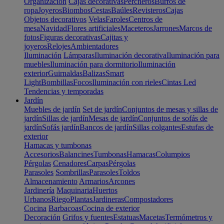
Organización
Cajas decorativas
Percheros
Burros de
ropa
Joyeros
Biombos
Cestas
Baúles
Revisteros
Cajas
Objetos decorativos
Velas
Faroles
Centros de
mesa
Navidad
Flores artificiales
Maceteros
Jarrones
Marcos de
fotos
Figuras decorativas
Cajitas y
joyeros
Relojes
Ambientadores
Iluminación
Lámparas
Iluminación decorativa
Iluminación para
muebles
Iluminación para dormitorio
Iluminación
exterior
Guirnaldas
Balizas
Smart
Light
Bombillas
Focos
Iluminación con rieles
Cintas Led
Tendencias y temporadas
Jardín
Muebles de jardín
Set de jardín
Conjuntos de mesas y sillas de
jardín
Sillas de jardín
Mesas de jardín
Conjuntos de sofás de
jardín
Sofás jardín
Bancos de jardín
Sillas colgantes
Estufas de
exterior
Hamacas y tumbonas
Accesorios
Balancines
Tumbonas
Hamacas
Columpios
Pérgolas
Cenadores
Carpas
Pérgolas
Parasoles
Sombrillas
Parasoles
Toldos
Almacenamiento
Armarios
Arcones
Jardinería
Maquinaria
Huertos
Urbanos
Riego
Plantas
Jardineras
Compostadores
Cocina
Barbacoas
Cocina de exterior
Decoración
Grifos y fuentes
Estatuas
Macetas
Termómetros y