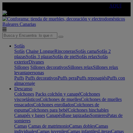
🔵Cambia tu electro con
-10% EXTRA
de descuento ☑️
AQUÍ
Baleares
Canarias
Sofás
Sofás
Chaise Longue
Rinconeras
Sofás cama
Sofás 2
plazas
Sofás 3 plazas
Sofás de piel
Sofás relax
Sofás
exterior
Divanes
Sillones
Sillones decorativos
Sillones relax
Sillones relax
levantapersonas
Puffs
Puffs decorativos
Puffs pera
Puffs reposapiés
Puffs con
almacenaje
Descanso
Colchones
Packs colchón y canapé
Colchones
viscoelásticos
Colchones de muelles
Colchones de muelles
ensacados
Colchones enrollados
Colchones de
espuma
Colchones para bebé
Colchones hinchables
Canapés y bases
Canapés
Base tapizadas
Somieres
Patas de
somieres
Camas
Camas de matrimonio
Camas dobles
Camas
individuales
Camas juveniles
Camas infantiles
Literas
Camas