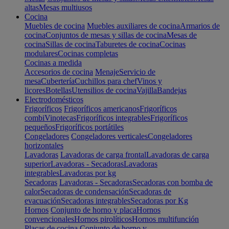
altas
Mesas multiusos
Cocina
Muebles de cocina
Muebles auxiliares de cocina
Armarios de
cocina
Conjuntos de mesas y sillas de cocina
Mesas de
cocina
Sillas de cocina
Taburetes de cocina
Cocinas
modulares
Cocinas completas
Cocinas a medida
Accesorios de cocina
Menaje
Servicio de
mesa
Cubertería
Cuchillos para chef
Vinos y
licores
Botellas
Utensilios de cocina
Vajilla
Bandejas
Electrodomésticos
Frigoríficos
Frigoríficos americanos
Frigoríficos
combi
Vinotecas
Frigoríficos integrables
Frigoríficos
pequeños
Frigoríficos portátiles
Congeladores
Congeladores verticales
Congeladores
horizontales
Lavadoras
Lavadoras de carga frontal
Lavadoras de carga
superior
Lavadoras - Secadoras
Lavadoras
integrables
Lavadoras por kg
Secadoras
Lavadoras - Secadoras
Secadoras con bomba de
calor
Secadoras de condensación
Secadoras de
evacuación
Secadoras integrables
Secadoras por Kg
Hornos
Conjunto de horno y placa
Hornos
convencionales
Hornos pirolíticos
Hornos multifunción
Placas de cocina
Conjunto de horno y