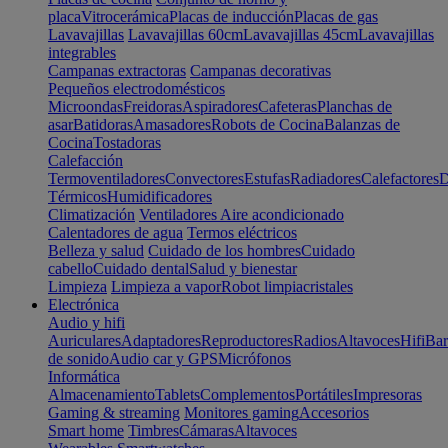
placa
Vitrocerámica
Placas de inducción
Placas de gas
Lavavajillas
Lavavajillas 60cm
Lavavajillas 45cm
Lavavajillas
integrables
Campanas extractoras
Campanas decorativas
Pequeños electrodomésticos
Microondas
Freidoras
Aspiradores
Cafeteras
Planchas de
asar
Batidoras
Amasadores
Robots de Cocina
Balanzas de
Cocina
Tostadoras
Calefacción
Termoventiladores
Convectores
Estufas
Radiadores
Calefactores
D
Térmicos
Humidificadores
Climatización
Ventiladores
Aire acondicionado
Calentadores de agua
Termos eléctricos
Belleza y salud
Cuidado de los hombres
Cuidado
cabello
Cuidado dental
Salud y bienestar
Limpieza
Limpieza a vapor
Robot limpiacristales
Electrónica
Audio y hifi
Auriculares
Adaptadores
Reproductores
Radios
Altavoces
Hifi
Bar
de sonido
Audio car y GPS
Micrófonos
Informática
Almacenamiento
Tablets
Complementos
Portátiles
Impresoras
Gaming & streaming
Monitores gaming
Accesorios
Smart home
Timbres
Cámaras
Altavoces