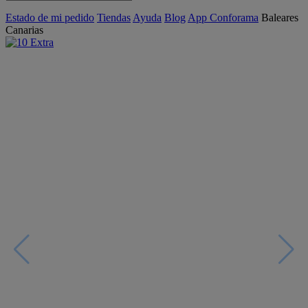
Estado de mi pedido
Tiendas
Ayuda
Blog
App Conforama
Baleares
Canarias