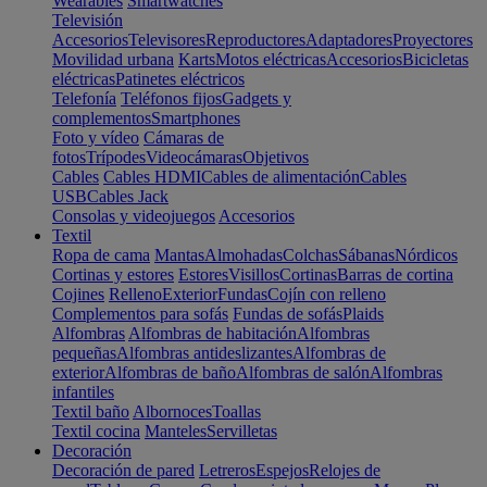
Wearables
Smartwatches
Televisión
Accesorios
Televisores
Reproductores
Adaptadores
Proyectores
Movilidad urbana
Karts
Motos eléctricas
Accesorios
Bicicletas
eléctricas
Patinetes eléctricos
Telefonía
Teléfonos fijos
Gadgets y
complementos
Smartphones
Foto y vídeo
Cámaras de
fotos
Trípodes
Videocámaras
Objetivos
Cables
Cables HDMI
Cables de alimentación
Cables
USB
Cables Jack
Consolas y videojuegos
Accesorios
Textil
Ropa de cama
Mantas
Almohadas
Colchas
Sábanas
Nórdicos
Cortinas y estores
Estores
Visillos
Cortinas
Barras de cortina
Cojines
Relleno
Exterior
Fundas
Cojín con relleno
Complementos para sofás
Fundas de sofás
Plaids
Alfombras
Alfombras de habitación
Alfombras
pequeñas
Alfombras antideslizantes
Alfombras de
exterior
Alfombras de baño
Alfombras de salón
Alfombras
infantiles
Textil baño
Albornoces
Toallas
Textil cocina
Manteles
Servilletas
Decoración
Decoración de pared
Letreros
Espejos
Relojes de