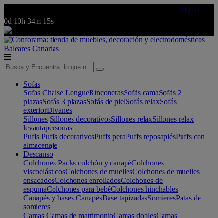
🔵Cambia tu electro con
-10% EXTRA
de descuento ☑️
AQUÍ
0d
10h
34m
15s
Baleares
Canarias
Sofás
Sofás
Chaise Longue
Rinconeras
Sofás cama
Sofás 2
plazas
Sofás 3 plazas
Sofás de piel
Sofás relax
Sofás
exterior
Divanes
Sillones
Sillones decorativos
Sillones relax
Sillones relax
levantapersonas
Puffs
Puffs decorativos
Puffs pera
Puffs reposapiés
Puffs con
almacenaje
Descanso
Colchones
Packs colchón y canapé
Colchones
viscoelásticos
Colchones de muelles
Colchones de muelles
ensacados
Colchones enrollados
Colchones de
espuma
Colchones para bebé
Colchones hinchables
Canapés y bases
Canapés
Base tapizadas
Somieres
Patas de
somieres
Camas
Camas de matrimonio
Camas dobles
Camas