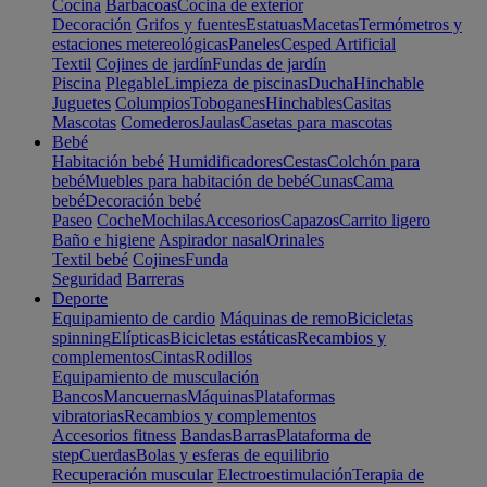
Cocina
Barbacoas
Cocina de exterior
Decoración
Grifos y fuentes
Estatuas
Macetas
Termómetros y
estaciones metereológicas
Paneles
Cesped Artificial
Textil
Cojines de jardín
Fundas de jardín
Piscina
Plegable
Limpieza de piscinas
Ducha
Hinchable
Juguetes
Columpios
Toboganes
Hinchables
Casitas
Mascotas
Comederos
Jaulas
Casetas para mascotas
Bebé
Habitación bebé
Humidificadores
Cestas
Colchón para
bebé
Muebles para habitación de bebé
Cunas
Cama
bebé
Decoración bebé
Paseo
Coche
Mochilas
Accesorios
Capazos
Carrito ligero
Baño e higiene
Aspirador nasal
Orinales
Textil bebé
Cojines
Funda
Seguridad
Barreras
Deporte
Equipamiento de cardio
Máquinas de remo
Bicicletas
spinning
Elípticas
Bicicletas estáticas
Recambios y
complementos
Cintas
Rodillos
Equipamiento de musculación
Bancos
Mancuernas
Máquinas
Plataformas
vibratorias
Recambios y complementos
Accesorios fitness
Bandas
Barras
Plataforma de
step
Cuerdas
Bolas y esferas de equilibrio
Recuperación muscular
Electroestimulación
Terapia de