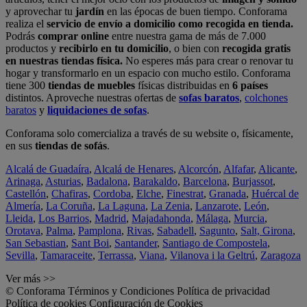
y aprovechar tu
jardín
en las épocas de buen tiempo. Conforama
realiza el
servicio de envío a domicilio como recogida en tienda.
Podrás
comprar online
entre nuestra gama de más de 7.000
productos y
recibirlo en tu domicilio
, o bien con
recogida gratis
en nuestras tiendas física.
No esperes más para crear o renovar tu
hogar y transformarlo en un espacio con mucho estilo. Conforama
tiene 300
tiendas de muebles
físicas distribuidas en
6 países
distintos. Aproveche nuestras ofertas de
sofas baratos
,
colchones
baratos
y
liquidaciones de sofas
.
Conforama solo comercializa a través de su website o, físicamente,
en sus
tiendas de sofás
.
Alcalá de Guadaíra
,
Alcalá de Henares
,
Alcorcón
,
Alfafar
,
Alicante
,
Arinaga
,
Asturias
,
Badalona
,
Barakaldo
,
Barcelona
,
Burjassot
,
Castellón
,
Chafiras
,
Cordoba
,
Elche
,
Finestrat
,
Granada
,
Huércal de
Almería
,
La Coruña
,
La Laguna
,
La Zenia
,
Lanzarote
,
León
,
Lleida
,
Los Barrios
,
Madrid
,
Majadahonda
,
Málaga
,
Murcia
,
Orotava
,
Palma
,
Pamplona
,
Rivas
,
Sabadell
,
Sagunto
,
Salt, Girona
,
San Sebastian
,
Sant Boi
,
Santander
,
Santiago de Compostela
,
Sevilla
,
Tamaraceite
,
Terrassa
,
Viana
,
Vilanova i la Geltrú
,
Zaragoza
Ver más >>
© Conforama
Términos y Condiciones
Política de privacidad
Política de cookies
Configuración de Cookies