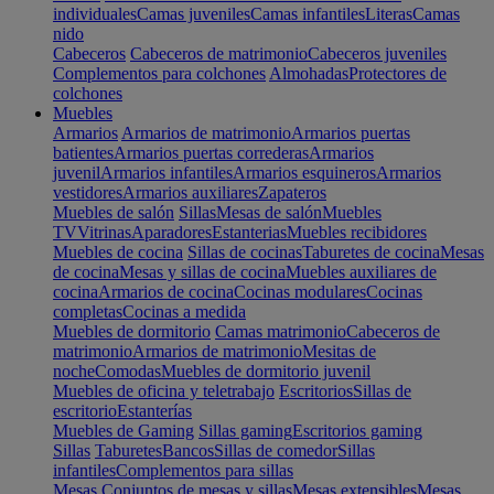
individuales
Camas juveniles
Camas infantiles
Literas
Camas
nido
Cabeceros
Cabeceros de matrimonio
Cabeceros juveniles
Complementos para colchones
Almohadas
Protectores de
colchones
Muebles
Armarios
Armarios de matrimonio
Armarios puertas
batientes
Armarios puertas correderas
Armarios
juvenil
Armarios infantiles
Armarios esquineros
Armarios
vestidores
Armarios auxiliares
Zapateros
Muebles de salón
Sillas
Mesas de salón
Muebles
TV
Vitrinas
Aparadores
Estanterias
Muebles recibidores
Muebles de cocina
Sillas de cocinas
Taburetes de cocina
Mesas
de cocina
Mesas y sillas de cocina
Muebles auxiliares de
cocina
Armarios de cocina
Cocinas modulares
Cocinas
completas
Cocinas a medida
Muebles de dormitorio
Camas matrimonio
Cabeceros de
matrimonio
Armarios de matrimonio
Mesitas de
noche
Comodas
Muebles de dormitorio juvenil
Muebles de oficina y teletrabajo
Escritorios
Sillas de
escritorio
Estanterías
Muebles de Gaming
Sillas gaming
Escritorios gaming
Sillas
Taburetes
Bancos
Sillas de comedor
Sillas
infantiles
Complementos para sillas
Mesas
Conjuntos de mesas y sillas
Mesas extensibles
Mesas