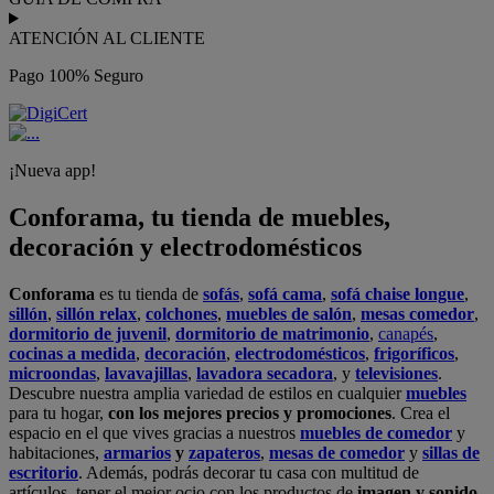
ATENCIÓN AL CLIENTE
Pago 100% Seguro
¡Nueva app!
Conforama, tu tienda de muebles,
decoración y electrodomésticos
Conforama
es tu tienda de
sofás
,
sofá cama
,
sofá chaise longue
,
sillón
,
sillón relax
,
colchones
,
muebles de salón
,
mesas comedor
,
dormitorio de juvenil
,
dormitorio de matrimonio
,
canapés
,
cocinas a medida
,
decoración
,
electrodomésticos
,
frigoríficos
,
microondas
,
lavavajillas
,
lavadora secadora
, y
televisiones
.
Descubre nuestra amplia variedad de estilos en cualquier
muebles
para tu hogar,
con los mejores precios y promociones
. Crea el
espacio en el que vives gracias a nuestros
muebles de comedor
y
habitaciones,
armarios
y
zapateros
,
mesas de comedor
y
sillas de
escritorio
. Además, podrás decorar tu casa con multitud de
artículos, tener el mejor ocio con los productos de
imagen y sonido