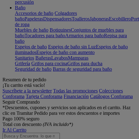
percusión
Baño
Accesorios de baño
Colgadores
baño
Papeleras
Dispensadores
Toalleros
Jaboneras
Escobillero
Port
de ropa
Muebles de baño
Botiquines
Conjuntos de muebles para
baño
Tocadores para baño
Armarios para baño
Repisa para
baño
Espejos de baño
Espejos de baño sin Luz
Espejos de baño
iluminados
Espejos de baño con aumento
Sanitarios
Bañeras
Lavabos
Mamparas
Grifería
Grifos para cocina
Grifos para ducha
Seguridad de baño
Barras de seguridad para baño
Resumen de tu pedido
¡Tu carrito está vacío!
Suscríbete a la newsletter
Todas las promociones
Colecciones
Conforama
Tarjeta Conforama
Financiación
Catálogos Conforama
Seguir Comprando
*Descuentos, cupones y servicios son aplicados en el carrito. Haz
clic en Tramitar Pedido para ver estos descuentos e importes
Pago 100% seguro
Total con descuento
(IVA incluido*)
Ir Al Carrito