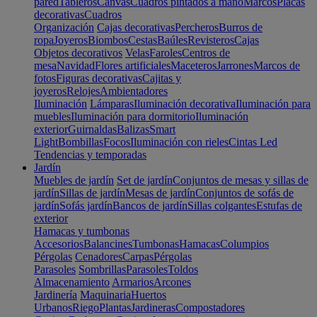
pared
Tableros
Canvas
Cuadros pintados a mano
Marcos
Placas
decorativas
Cuadros
Organización
Cajas decorativas
Percheros
Burros de
ropa
Joyeros
Biombos
Cestas
Baúles
Revisteros
Cajas
Objetos decorativos
Velas
Faroles
Centros de
mesa
Navidad
Flores artificiales
Maceteros
Jarrones
Marcos de
fotos
Figuras decorativas
Cajitas y
joyeros
Relojes
Ambientadores
Iluminación
Lámparas
Iluminación decorativa
Iluminación para
muebles
Iluminación para dormitorio
Iluminación
exterior
Guirnaldas
Balizas
Smart
Light
Bombillas
Focos
Iluminación con rieles
Cintas Led
Tendencias y temporadas
Jardín
Muebles de jardín
Set de jardín
Conjuntos de mesas y sillas de
jardín
Sillas de jardín
Mesas de jardín
Conjuntos de sofás de
jardín
Sofás jardín
Bancos de jardín
Sillas colgantes
Estufas de
exterior
Hamacas y tumbonas
Accesorios
Balancines
Tumbonas
Hamacas
Columpios
Pérgolas
Cenadores
Carpas
Pérgolas
Parasoles
Sombrillas
Parasoles
Toldos
Almacenamiento
Armarios
Arcones
Jardinería
Maquinaria
Huertos
Urbanos
Riego
Plantas
Jardineras
Compostadores