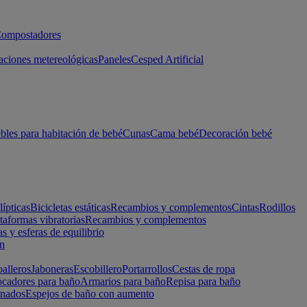
ompostadores
aciones metereológicas
Paneles
Cesped Artificial
les para habitación de bebé
Cunas
Cama bebé
Decoración bebé
lípticas
Bicicletas estáticas
Recambios y complementos
Cintas
Rodillos
taformas vibratorias
Recambios y complementos
s y esferas de equilibrio
ón
alleros
Jaboneras
Escobillero
Portarrollos
Cestas de ropa
cadores para baño
Armarios para baño
Repisa para baño
inados
Espejos de baño con aumento