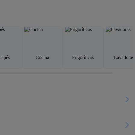
napés
Cocina
Frigoríficos
Lavadoras