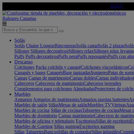
🔵Cambia tu electro con
-10% EXTRA
de descuento ☑️
AQUÍ
Baleares
Canarias
Sofás
Sofás
Chaise Longue
Rinconeras
Sofás cama
Sofás 2 plazas
Sofá
Sillones
Sillones decorativos
Sillones relax
Sillones relax levant
Puffs
Puffs decorativos
Puffs pera
Puffs reposapiés
Puffs con al
Descanso
Colchones
Packs colchón y canapé
Colchones viscoelásticos
Col
Canapés y bases
Canapés
Base tapizadas
Somieres
Patas de somi
Camas
Camas de matrimonio
Camas dobles
Camas individuales
Cabeceros
Cabeceros de matrimonio
Cabeceros juveniles
Complementos para colchones
Almohadas
Protectores de colch
Muebles
Armarios
Armarios de matrimonio
Armarios puertas batientes
Ar
Muebles de salón
Sillas
Mesas de salón
Muebles TV
Vitrinas
Apa
Muebles de cocina
Sillas de cocinas
Taburetes de cocina
Mesas d
Muebles de dormitorio
Camas matrimonio
Cabeceros de matrim
Muebles de oficina y teletrabajo
Escritorios
Sillas de escritorio
Es
Muebles de Gaming
Sillas gaming
Escritorios gaming
Sillas
Taburetes
Bancos
Sillas de comedor
Sillas infantiles
Complem