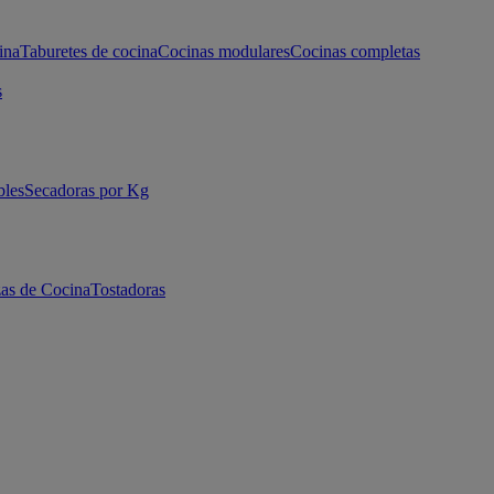
ina
Taburetes de cocina
Cocinas modulares
Cocinas completas
s
bles
Secadoras por Kg
as de Cocina
Tostadoras