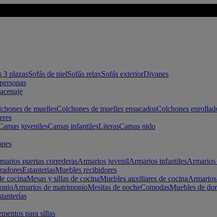
s 3 plazas
Sofás de piel
Sofás relax
Sofás exterior
Divanes
apersonas
macenaje
chones de muelles
Colchones de muelles ensacados
Colchones enrollad
eres
Camas juveniles
Camas infantiles
Literas
Camas nido
ones
marios puertas correderas
Armarios juvenil
Armarios infantiles
Armarios 
radores
Estanterias
Muebles recibidores
e cocina
Mesas y sillas de cocina
Muebles auxiliares de cocina
Armarios
onio
Armarios de matrimonio
Mesitas de noche
Comodas
Muebles de dor
tanterías
entos para sillas