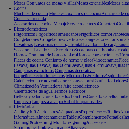
Mesas
Conjuntos de mesas y sillas
Mesas extensibles
Mesas alta
Cocina
Muebles de cocina
Muebles auxiliares de cocina
Armarios de co
Cocinas a medida
Accesorios de cocina
Menaje
Servicio de mesa
Cubertería
Cuchil
Electrodomésticos
Frigoríficos
Frigoríficos americanos
Frigoríficos combi
Vinoteca
Congeladores
Congeladores verticales
Congeladores horizontal
Lavadoras
Lavadoras de carga frontal
Lavadoras de carga super
Secadoras
Lavadoras - Secadoras
Secadoras con bomba de calo
Hornos
Conjunto de horno y placa
Hornos convencionales
Horno
Placas de cocina
Conjunto de horno y placa
Vitrocerámica
Placa
Lavavajillas
Lavavajillas 60cm
Lavavajillas 45cm
Lavavajillas i
Campanas extractoras
Campanas decorativas
Pequeños electrodomésticos
Microondas
Freidoras
Aspiradores
C
Calefacción
Termoventiladores
Convectores
Estufas
Radiadores
C
Climatización
Ventiladores
Aire acondicionado
Calentadores de agua
Termos eléctricos
Belleza y salud
Cuidado de los hombres
Cuidado cabello
Cuidad
Limpieza
Limpieza a vapor
Robot limpiacristales
Electrónica
Audio y hifi
Auriculares
Adaptadores
Reproductores
Radios
Alta
Informática
Almacenamiento
Tablets
Complementos
Portátiles
Im
Gaming & streaming
Monitores gaming
Accesorios
Smart home
Timbres
Cámaras
Altavoces