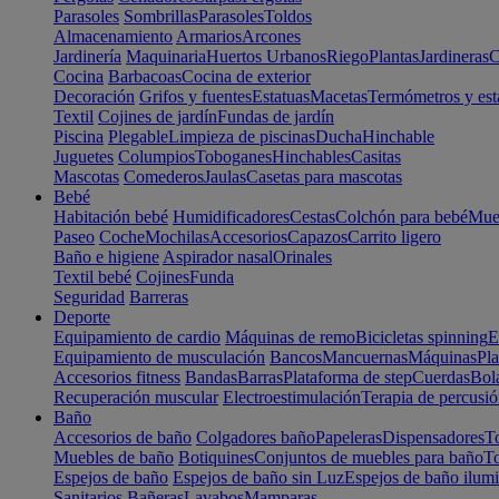
Parasoles
Sombrillas
Parasoles
Toldos
Almacenamiento
Armarios
Arcones
Jardinería
Maquinaria
Huertos Urbanos
Riego
Plantas
Jardineras
C
Cocina
Barbacoas
Cocina de exterior
Decoración
Grifos y fuentes
Estatuas
Macetas
Termómetros y est
Textil
Cojines de jardín
Fundas de jardín
Piscina
Plegable
Limpieza de piscinas
Ducha
Hinchable
Juguetes
Columpios
Toboganes
Hinchables
Casitas
Mascotas
Comederos
Jaulas
Casetas para mascotas
Bebé
Habitación bebé
Humidificadores
Cestas
Colchón para bebé
Mueb
Paseo
Coche
Mochilas
Accesorios
Capazos
Carrito ligero
Baño e higiene
Aspirador nasal
Orinales
Textil bebé
Cojines
Funda
Seguridad
Barreras
Deporte
Equipamiento de cardio
Máquinas de remo
Bicicletas spinning
E
Equipamiento de musculación
Bancos
Mancuernas
Máquinas
Pla
Accesorios fitness
Bandas
Barras
Plataforma de step
Cuerdas
Bola
Recuperación muscular
Electroestimulación
Terapia de percusi
Baño
Accesorios de baño
Colgadores baño
Papeleras
Dispensadores
To
Muebles de baño
Botiquines
Conjuntos de muebles para baño
To
Espejos de baño
Espejos de baño sin Luz
Espejos de baño ilum
Sanitarios
Bañeras
Lavabos
Mamparas