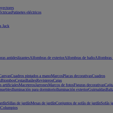
oyectores
éctricas
Patinetes eléctricos
s Jack
ras antideslizantes
Alfombras de exterior
Alfombras de baño
Alfombras 
Canvas
Cuadros pintados a mano
Marcos
Placas decorativas
Cuadros
s
Biombos
Cestas
Baúles
Revisteros
Cajas
s artificiales
Maceteros
Jarrones
Marcos de fotos
Figuras decorativas
Cajit
muebles
Iluminación para dormitorio
Iluminación exterior
Guirnaldas
Bali
ardín
Sillas de jardín
Mesas de jardín
Conjuntos de sofás de jardín
Sofás j
s
Columpios