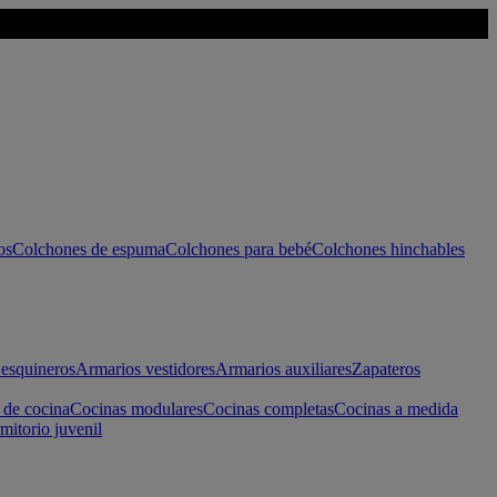
os
Colchones de espuma
Colchones para bebé
Colchones hinchables
esquineros
Armarios vestidores
Armarios auxiliares
Zapateros
 de cocina
Cocinas modulares
Cocinas completas
Cocinas a medida
mitorio juvenil