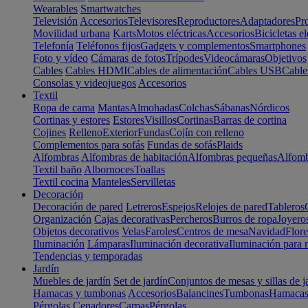
Wearables
Smartwatches
Televisión
Accesorios
Televisores
Reproductores
Adaptadores
Pr
Movilidad urbana
Karts
Motos eléctricas
Accesorios
Bicicletas el
Telefonía
Teléfonos fijos
Gadgets y complementos
Smartphones
Foto y vídeo
Cámaras de fotos
Trípodes
Videocámaras
Objetivos
Cables
Cables HDMI
Cables de alimentación
Cables USB
Cable
Consolas y videojuegos
Accesorios
Textil
Ropa de cama
Mantas
Almohadas
Colchas
Sábanas
Nórdicos
Cortinas y estores
Estores
Visillos
Cortinas
Barras de cortina
Cojines
Relleno
Exterior
Fundas
Cojín con relleno
Complementos para sofás
Fundas de sofás
Plaids
Alfombras
Alfombras de habitación
Alfombras pequeñas
Alfomb
Textil baño
Albornoces
Toallas
Textil cocina
Manteles
Servilletas
Decoración
Decoración de pared
Letreros
Espejos
Relojes de pared
Tableros
Organización
Cajas decorativas
Percheros
Burros de ropa
Joyero
Objetos decorativos
Velas
Faroles
Centros de mesa
Navidad
Flore
Iluminación
Lámparas
Iluminación decorativa
Iluminación para 
Tendencias y temporadas
Jardín
Muebles de jardín
Set de jardín
Conjuntos de mesas y sillas de j
Hamacas y tumbonas
Accesorios
Balancines
Tumbonas
Hamaca
Pérgolas
Cenadores
Carpas
Pérgolas