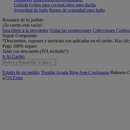
Grifería
Grifos para cocina
Grifos para ducha
Seguridad de baño
Barras de seguridad para baño
Resumen de tu pedido
¡Tu carrito está vacío!
Suscríbete a la newsletter
Todas las promociones
Colecciones Confo
Seguir Comprando
*Descuentos, cupones y servicios son aplicados en el carrito. Haz cli
Pago 100% seguro
Total con descuento
(IVA incluido*)
Ir Al Carrito
Estado de mi pedido
Tiendas
Ayuda
Blog
App Conforama
Baleares
C