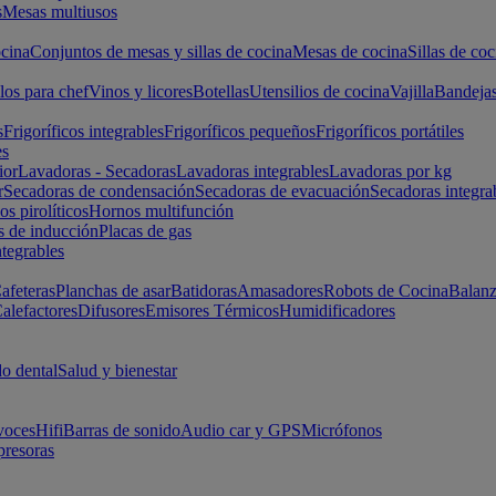
s
Mesas multiusos
cina
Conjuntos de mesas y sillas de cocina
Mesas de cocina
Sillas de coc
los para chef
Vinos y licores
Botellas
Utensilios de cocina
Vajilla
Bandeja
s
Frigoríficos integrables
Frigoríficos pequeños
Frigoríficos portátiles
es
ior
Lavadoras - Secadoras
Lavadoras integrables
Lavadoras por kg
r
Secadoras de condensación
Secadoras de evacuación
Secadoras integra
s pirolíticos
Hornos multifunción
s de inducción
Placas de gas
ntegrables
afeteras
Planchas de asar
Batidoras
Amasadores
Robots de Cocina
Balanz
alefactores
Difusores
Emisores Térmicos
Humidificadores
o dental
Salud y bienestar
voces
Hifi
Barras de sonido
Audio car y GPS
Micrófonos
presoras