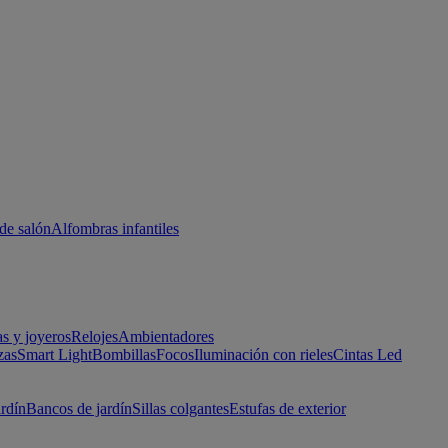
de salón
Alfombras infantiles
as y joyeros
Relojes
Ambientadores
zas
Smart Light
Bombillas
Focos
Iluminación con rieles
Cintas Led
ardín
Bancos de jardín
Sillas colgantes
Estufas de exterior