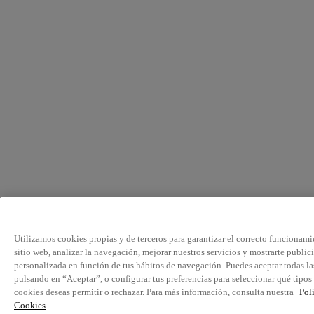
Utilizamos cookies propias y de terceros para garantizar el correcto funcionami
sitio web, analizar la navegación, mejorar nuestros servicios y mostrarte public
personalizada en función de tus hábitos de navegación. Puedes aceptar todas la
pulsando en “Aceptar”, o configurar tus preferencias para seleccionar qué tipos
cookies deseas permitir o rechazar. Para más información, consulta nuestra
Pol
Cookies