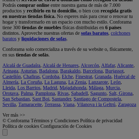
Podrás
comprar online
entre nuestra gama de más de 7.000
productos y
recibirlo en tu domicilio
, o bien con
recogida gratis
en nuestras tiendas física.
No esperes más para crear o renovar tu
hogar y transformarlo en un espacio con mucho estilo. Conforama
tiene 300
tiendas de muebles
físicas distribuidas en
6 países
distintos. Aproveche nuestras ofertas de
sofas baratos
,
colchones
baratos
y
liquidaciones de sofas
.
Conforama solo comercializa a través de su website o, físicamente,
en sus
tiendas de sofás
.
Alcalá de Guadaíra
,
Alcalá de Henares
,
Alcorcón
,
Alfafar
,
Alicante
,
Arinaga
,
Asturias
,
Badalona
,
Barakaldo
,
Barcelona
,
Burjassot
,
Castellón
,
Chafiras
,
Cordoba
,
Elche
,
Finestrat
,
Granada
,
Huércal de
Almería
,
La Coruña
,
La Laguna
,
La Zenia
,
Lanzarote
,
León
,
Lleida
,
Los Barrios
,
Madrid
,
Majadahonda
,
Málaga
,
Murcia
,
Orotava
,
Palma
,
Pamplona
,
Rivas
,
Sabadell
,
Sagunto
,
Salt, Girona
,
San Sebastian
,
Sant Boi
,
Santander
,
Santiago de Compostela
,
Sevilla
,
Tamaraceite
,
Terrassa
,
Viana
,
Vilanova i la Geltrú
,
Zaragoza
Ver más >>
© Conforama
Términos y Condiciones
Política de privacidad
Política de cookies
Configuración de Cookies