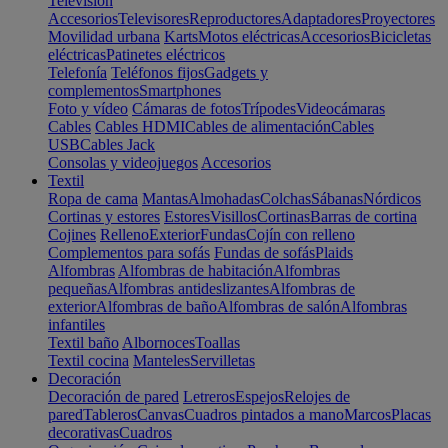
Televisión
Accesorios
Televisores
Reproductores
Adaptadores
Proyectores
Movilidad urbana
Karts
Motos eléctricas
Accesorios
Bicicletas
eléctricas
Patinetes eléctricos
Telefonía
Teléfonos fijos
Gadgets y
complementos
Smartphones
Foto y vídeo
Cámaras de fotos
Trípodes
Videocámaras
Cables
Cables HDMI
Cables de alimentación
Cables
USB
Cables Jack
Consolas y videojuegos
Accesorios
Textil
Ropa de cama
Mantas
Almohadas
Colchas
Sábanas
Nórdicos
Cortinas y estores
Estores
Visillos
Cortinas
Barras de cortina
Cojines
Relleno
Exterior
Fundas
Cojín con relleno
Complementos para sofás
Fundas de sofás
Plaids
Alfombras
Alfombras de habitación
Alfombras
pequeñas
Alfombras antideslizantes
Alfombras de
exterior
Alfombras de baño
Alfombras de salón
Alfombras
infantiles
Textil baño
Albornoces
Toallas
Textil cocina
Manteles
Servilletas
Decoración
Decoración de pared
Letreros
Espejos
Relojes de
pared
Tableros
Canvas
Cuadros pintados a mano
Marcos
Placas
decorativas
Cuadros