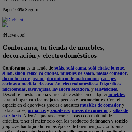
Pago 100% Seguro
¡Nueva app!
Conforama, tu tienda de muebles,
decoración y electrodomésticos
Conforama
es tu tienda de
sofás
,
sofá cama
,
sofá chaise longue
,
sillón
,
sillón relax
,
colchones
,
muebles de salón
,
mesas comedor
,
dormitorio de juvenil
,
dormitorio de matrimonio
,
canapés
,
cocinas a medida
,
decoración
,
electrodomésticos
,
frigoríficos
,
microondas
,
lavavajillas
,
lavadora secadora
, y
televisiones
.
Descubre nuestra amplia variedad de estilos en cualquier
muebles
para tu hogar,
con los mejores precios y promociones
. Crea el
espacio en el que vives gracias a nuestros
muebles de comedor
y
habitaciones,
armarios
y
zapateros
,
mesas de comedor
y
sillas de
escritorio
. Además, podrás decorar tu casa con multitud de
artículos, tener el mejor ocio con los productos de
imagen y sonido
y aprovechar tu
jardín
en las épocas de buen tiempo. Conforama
realiza el
servicio de envío a domicilio como recogida en tienda.