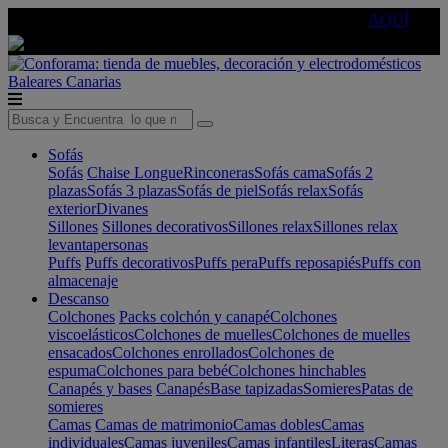
🔵Cambia tu electro con
-10% EXTRA
de descuento ☑️
AQUÍ
Baleares
Canarias
Sofás
Sofás
Chaise Longue
Rinconeras
Sofás cama
Sofás 2
plazas
Sofás 3 plazas
Sofás de piel
Sofás relax
Sofás
exterior
Divanes
Sillones
Sillones decorativos
Sillones relax
Sillones relax
levantapersonas
Puffs
Puffs decorativos
Puffs pera
Puffs reposapiés
Puffs con
almacenaje
Descanso
Colchones
Packs colchón y canapé
Colchones
viscoelásticos
Colchones de muelles
Colchones de muelles
ensacados
Colchones enrollados
Colchones de
espuma
Colchones para bebé
Colchones hinchables
Canapés y bases
Canapés
Base tapizadas
Somieres
Patas de
somieres
Camas
Camas de matrimonio
Camas dobles
Camas
individuales
Camas juveniles
Camas infantiles
Literas
Camas