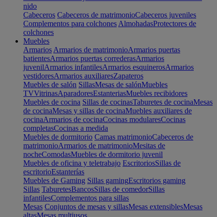
nido
Cabeceros
Cabeceros de matrimonio
Cabeceros juveniles
Complementos para colchones
Almohadas
Protectores de
colchones
Muebles
Armarios
Armarios de matrimonio
Armarios puertas
batientes
Armarios puertas correderas
Armarios
juvenil
Armarios infantiles
Armarios esquineros
Armarios
vestidores
Armarios auxiliares
Zapateros
Muebles de salón
Sillas
Mesas de salón
Muebles
TV
Vitrinas
Aparadores
Estanterias
Muebles recibidores
Muebles de cocina
Sillas de cocinas
Taburetes de cocina
Mesas
de cocina
Mesas y sillas de cocina
Muebles auxiliares de
cocina
Armarios de cocina
Cocinas modulares
Cocinas
completas
Cocinas a medida
Muebles de dormitorio
Camas matrimonio
Cabeceros de
matrimonio
Armarios de matrimonio
Mesitas de
noche
Comodas
Muebles de dormitorio juvenil
Muebles de oficina y teletrabajo
Escritorios
Sillas de
escritorio
Estanterías
Muebles de Gaming
Sillas gaming
Escritorios gaming
Sillas
Taburetes
Bancos
Sillas de comedor
Sillas
infantiles
Complementos para sillas
Mesas
Conjuntos de mesas y sillas
Mesas extensibles
Mesas
altas
Mesas multiusos