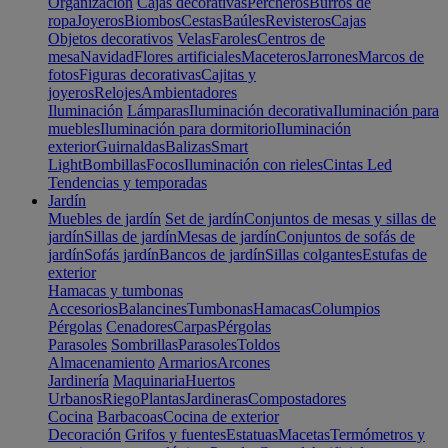
Organización
Cajas decorativas
Percheros
Burros de
ropa
Joyeros
Biombos
Cestas
Baúles
Revisteros
Cajas
Objetos decorativos
Velas
Faroles
Centros de
mesa
Navidad
Flores artificiales
Maceteros
Jarrones
Marcos de
fotos
Figuras decorativas
Cajitas y
joyeros
Relojes
Ambientadores
Iluminación
Lámparas
Iluminación decorativa
Iluminación para
muebles
Iluminación para dormitorio
Iluminación
exterior
Guirnaldas
Balizas
Smart
Light
Bombillas
Focos
Iluminación con rieles
Cintas Led
Tendencias y temporadas
Jardín
Muebles de jardín
Set de jardín
Conjuntos de mesas y sillas de
jardín
Sillas de jardín
Mesas de jardín
Conjuntos de sofás de
jardín
Sofás jardín
Bancos de jardín
Sillas colgantes
Estufas de
exterior
Hamacas y tumbonas
Accesorios
Balancines
Tumbonas
Hamacas
Columpios
Pérgolas
Cenadores
Carpas
Pérgolas
Parasoles
Sombrillas
Parasoles
Toldos
Almacenamiento
Armarios
Arcones
Jardinería
Maquinaria
Huertos
Urbanos
Riego
Plantas
Jardineras
Compostadores
Cocina
Barbacoas
Cocina de exterior
Decoración
Grifos y fuentes
Estatuas
Macetas
Termómetros y