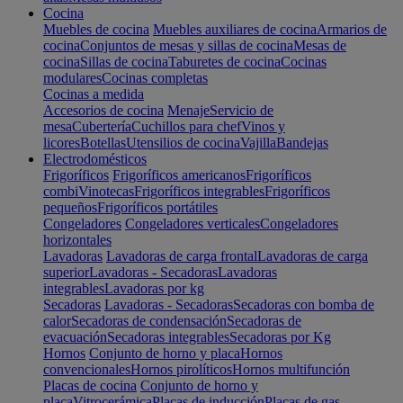
Cocina
Muebles de cocina
Muebles auxiliares de cocina
Armarios de
cocina
Conjuntos de mesas y sillas de cocina
Mesas de
cocina
Sillas de cocina
Taburetes de cocina
Cocinas
modulares
Cocinas completas
Cocinas a medida
Accesorios de cocina
Menaje
Servicio de
mesa
Cubertería
Cuchillos para chef
Vinos y
licores
Botellas
Utensilios de cocina
Vajilla
Bandejas
Electrodomésticos
Frigoríficos
Frigoríficos americanos
Frigoríficos
combi
Vinotecas
Frigoríficos integrables
Frigoríficos
pequeños
Frigoríficos portátiles
Congeladores
Congeladores verticales
Congeladores
horizontales
Lavadoras
Lavadoras de carga frontal
Lavadoras de carga
superior
Lavadoras - Secadoras
Lavadoras
integrables
Lavadoras por kg
Secadoras
Lavadoras - Secadoras
Secadoras con bomba de
calor
Secadoras de condensación
Secadoras de
evacuación
Secadoras integrables
Secadoras por Kg
Hornos
Conjunto de horno y placa
Hornos
convencionales
Hornos pirolíticos
Hornos multifunción
Placas de cocina
Conjunto de horno y
placa
Vitrocerámica
Placas de inducción
Placas de gas