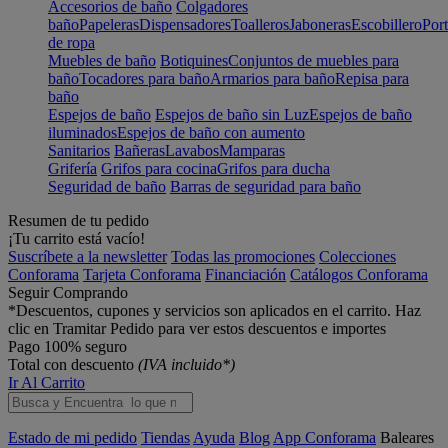
Accesorios de baño
Colgadores
baño
Papeleras
Dispensadores
Toalleros
Jaboneras
Escobillero
Port
de ropa
Muebles de baño
Botiquines
Conjuntos de muebles para
baño
Tocadores para baño
Armarios para baño
Repisa para
baño
Espejos de baño
Espejos de baño sin Luz
Espejos de baño
iluminados
Espejos de baño con aumento
Sanitarios
Bañeras
Lavabos
Mamparas
Grifería
Grifos para cocina
Grifos para ducha
Seguridad de baño
Barras de seguridad para baño
Resumen de tu pedido
¡Tu carrito está vacío!
Suscríbete a la newsletter
Todas las promociones
Colecciones
Conforama
Tarjeta Conforama
Financiación
Catálogos Conforama
Seguir Comprando
*Descuentos, cupones y servicios son aplicados en el carrito. Haz
clic en Tramitar Pedido para ver estos descuentos e importes
Pago 100% seguro
Total con descuento
(IVA incluido*)
Ir Al Carrito
Estado de mi pedido
Tiendas
Ayuda
Blog
App Conforama
Baleares