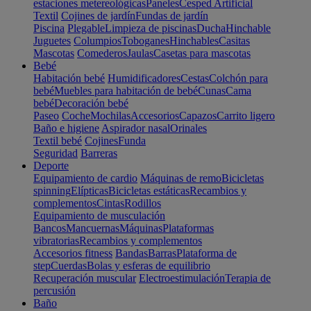
estaciones metereológicas
Paneles
Cesped Artificial
Textil
Cojines de jardín
Fundas de jardín
Piscina
Plegable
Limpieza de piscinas
Ducha
Hinchable
Juguetes
Columpios
Toboganes
Hinchables
Casitas
Mascotas
Comederos
Jaulas
Casetas para mascotas
Bebé
Habitación bebé
Humidificadores
Cestas
Colchón para
bebé
Muebles para habitación de bebé
Cunas
Cama
bebé
Decoración bebé
Paseo
Coche
Mochilas
Accesorios
Capazos
Carrito ligero
Baño e higiene
Aspirador nasal
Orinales
Textil bebé
Cojines
Funda
Seguridad
Barreras
Deporte
Equipamiento de cardio
Máquinas de remo
Bicicletas
spinning
Elípticas
Bicicletas estáticas
Recambios y
complementos
Cintas
Rodillos
Equipamiento de musculación
Bancos
Mancuernas
Máquinas
Plataformas
vibratorias
Recambios y complementos
Accesorios fitness
Bandas
Barras
Plataforma de
step
Cuerdas
Bolas y esferas de equilibrio
Recuperación muscular
Electroestimulación
Terapia de
percusión
Baño