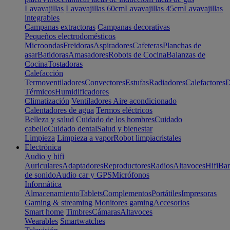
Lavavajillas
Lavavajillas 60cm
Lavavajillas 45cm
Lavavajillas
integrables
Campanas extractoras
Campanas decorativas
Pequeños electrodomésticos
Microondas
Freidoras
Aspiradores
Cafeteras
Planchas de
asar
Batidoras
Amasadores
Robots de Cocina
Balanzas de
Cocina
Tostadoras
Calefacción
Termoventiladores
Convectores
Estufas
Radiadores
Calefactores
D
Térmicos
Humidificadores
Climatización
Ventiladores
Aire acondicionado
Calentadores de agua
Termos eléctricos
Belleza y salud
Cuidado de los hombres
Cuidado
cabello
Cuidado dental
Salud y bienestar
Limpieza
Limpieza a vapor
Robot limpiacristales
Electrónica
Audio y hifi
Auriculares
Adaptadores
Reproductores
Radios
Altavoces
Hifi
Bar
de sonido
Audio car y GPS
Micrófonos
Informática
Almacenamiento
Tablets
Complementos
Portátiles
Impresoras
Gaming & streaming
Monitores gaming
Accesorios
Smart home
Timbres
Cámaras
Altavoces
Wearables
Smartwatches