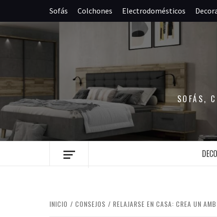
Saltar
Sofás
Colchones
Electrodomésticos
Decor
al
contenido
SOFÁS, 
DEC
INICIO
CONSEJOS
RELAJARSE EN CASA: CREA UN AM