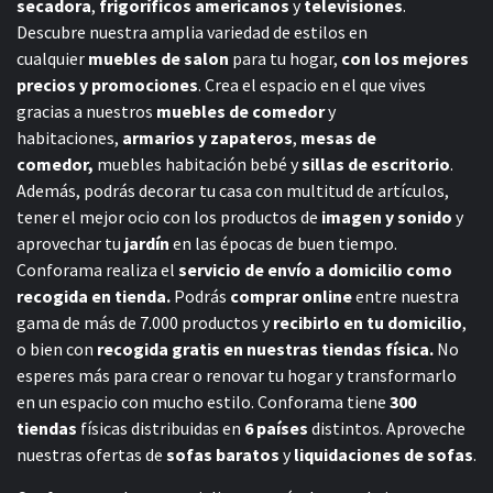
secadora
,
frigoríficos americanos
y
televisiones
.
Descubre nuestra amplia variedad de estilos en
cualquier
muebles de salon
para tu hogar,
con los mejores
precios y promociones
. Crea el espacio en el que vives
gracias a nuestros
muebles de comedor
y
habitaciones,
armarios y zapateros
,
mesas de
comedor,
muebles habitación bebé
y
sillas de escritorio
.
Además, podrás decorar tu casa con multitud de artículos,
tener el mejor ocio con los productos de
imagen y sonido
y
aprovechar tu
jardín
en las épocas de buen tiempo.
Conforama realiza el
servicio de envío a domicilio como
recogida en tienda.
Podrás
comprar online
entre nuestra
gama de más de 7.000 productos y
recibirlo en tu domicilio
,
o bien con
recogida gratis en nuestras tiendas física.
No
esperes más para crear o renovar tu hogar y transformarlo
en un espacio con mucho estilo. Conforama tiene
300
tiendas
físicas distribuidas en
6 países
distintos. Aproveche
nuestras ofertas de
sofas baratos
y
liquidaciones de sofas
.