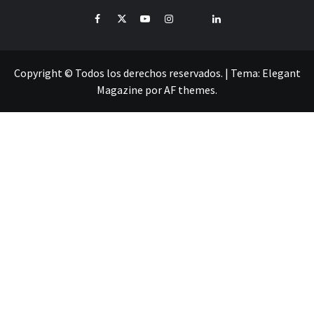
Facebook
Twitter
Youtube
Instagram
Pinterest
LinkedIn
Copyright © Todos los derechos reservados.
|
Tema:
Elegant
Magazine
por
AF themes
.