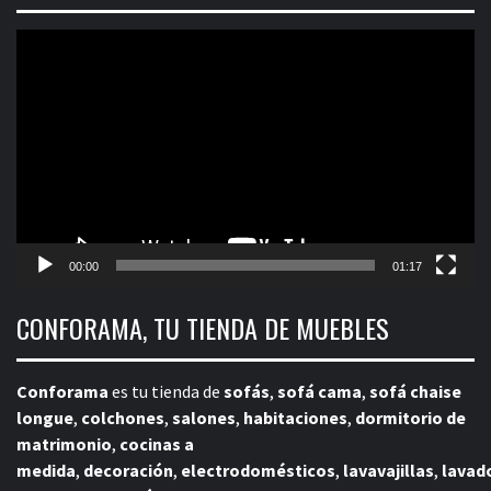
Reproductor
de
vídeo
00:00
01:17
CONFORAMA, TU TIENDA DE MUEBLES
Conforama
es tu tienda de
sofás
,
sofá cama
,
sofá chaise
longue
,
colchones
,
salones
,
habitaciones
,
dormitorio de
matrimonio
,
cocinas a
medida
,
decoración
,
electrodomésticos
,
lavavajillas
,
lavad