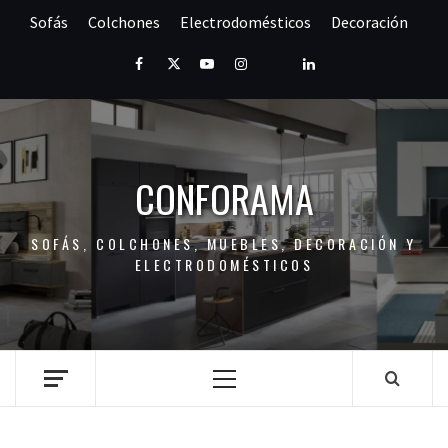
Saltar
Sofás
Colchones
Electrodomésticos
Decoración
al
contenido
Facebook
Twitter
Youtube
Instagram
Pinterest
LinkedIn
CONFORAMA
SOFÁS, COLCHONES, MUEBLES, DECORACIÓN Y
ELECTRODOMÉSTICOS
Menú
principal