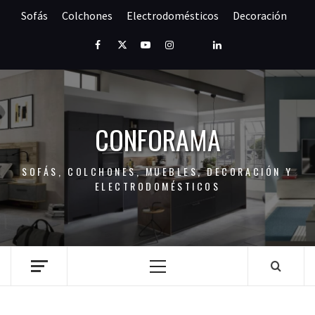
Saltar
Sofás
Colchones
Electrodomésticos
Decoración
al
contenido
Facebook
Twitter
Youtube
Instagram
Pinterest
LinkedIn
CONFORAMA
SOFÁS, COLCHONES, MUEBLES, DECORACIÓN Y
ELECTRODOMÉSTICOS
Menú
principal