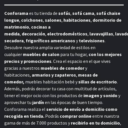
Conforama
es tu tienda de
sofás
,
sofá cama
,
sofá chaise
longue
,
colchones
,
salones
,
habitaciones
,
dormitorio de
matrimonio
,
cocinas a
medida
,
decoración
,
electrodomésticos
,
lavavajillas
,
lavad
secadora
,
frigoríficos americanos
y
televisiones
.
Descubre nuestra amplia variedad de estilos en
cualquier
muebles de salon
para tu hogar,
con los mejores
precios y promociones
. Crea el espacio en el que vives
gracias a nuestros
muebles de comedor
y
habitaciones,
armarios y zapateros
,
mesas de
comedor,
muebles habitación bebé
y
sillas de escritorio
.
Además, podrás decorar tu casa con multitud de artículos,
tener el mejor ocio con los productos de
imagen y sonido
y
aprovechar tu
jardín
en las épocas de buen tiempo.
Conforama realiza el
servicio de envío a domicilio como
recogida en tienda.
Podrás
comprar online
entre nuestra
gama de más de 7.000 productos y
recibirlo en tu domicilio
,