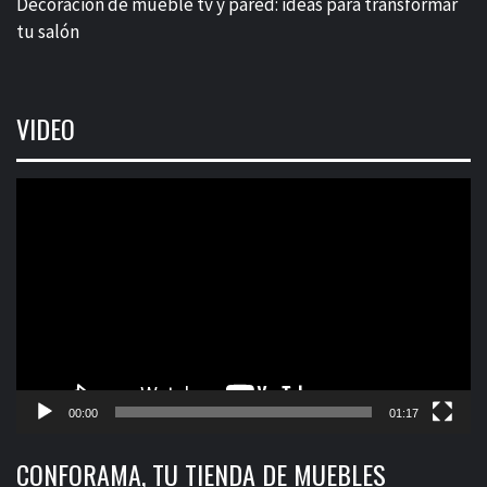
Decoración de mueble tv y pared: ideas para transformar
tu salón
VIDEO
Reproductor
de
vídeo
00:00
01:17
CONFORAMA, TU TIENDA DE MUEBLES