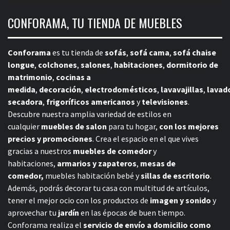
CONFORAMA, TU TIENDA DE MUEBLES
Conforama
es tu tienda de
sofás
,
sofá cama
,
sofá chaise
longue
,
colchones
,
salones
,
habitaciones
,
dormitorio de
matrimonio
,
cocinas a
medida
,
decoración
,
electrodomésticos
,
lavavajillas
,
lavad
secadora
,
frigoríficos americanos
y
televisiones
.
Descubre nuestra amplia variedad de estilos en
cualquier
muebles de salon
para tu hogar,
con los mejores
precios y promociones
. Crea el espacio en el que vives
gracias a nuestros
muebles de comedor
y
habitaciones,
armarios y zapateros
,
mesas de
comedor,
muebles habitación bebé
y
sillas de escritorio
.
Además, podrás decorar tu casa con multitud de artículos,
tener el mejor ocio con los productos de
imagen y sonido
y
aprovechar tu
jardín
en las épocas de buen tiempo.
Conforama realiza el
servicio de envío a domicilio como