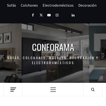
Saltar
Sofás
Colchones
Electrodomésticos
Decoración
al
contenido
Facebook
Twitter
Youtube
Instagram
Pinterest
LinkedIn
CONFORAMA
SOFÁS, COLCHONES, MUEBLES, DECORACIÓN Y
ELECTRODOMÉSTICOS
Menú
principal