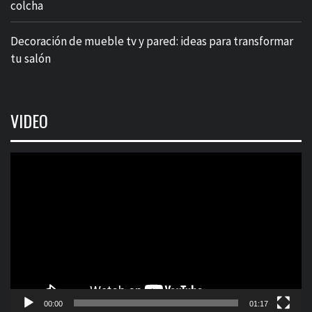
colcha
Decoración de mueble tv y pared: ideas para transformar
tu salón
VIDEO
Reproductor
de
vídeo
00:00
01:17